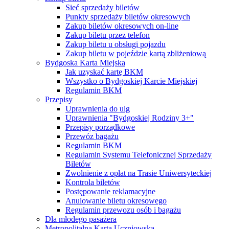
Sieć sprzedaży biletów
Punkty sprzedaży biletów okresowych
Zakup biletów okresowych on-line
Zakup biletu przez telefon
Zakup biletu u obsługi pojazdu
Zakup biletu w pojeździe kartą zbliżeniową
Bydgoska Karta Miejska
Jak uzyskać kartę BKM
Wszystko o Bydgoskiej Karcie Miejskiej
Regulamin BKM
Przepisy
Uprawnienia do ulg
Uprawnienia "Bydgoskiej Rodziny 3+"
Przepisy porządkowe
Przewóz bagażu
Regulamin BKM
Regulamin Systemu Telefonicznej Sprzedaży
Biletów
Zwolnienie z opłat na Trasie Uniwersyteckiej
Kontrola biletów
Postępowanie reklamacyjne
Anulowanie biletu okresowego
Regulamin przewozu osób i bagażu
Dla młodego pasażera
Metropolitalna Karta Uczniowska