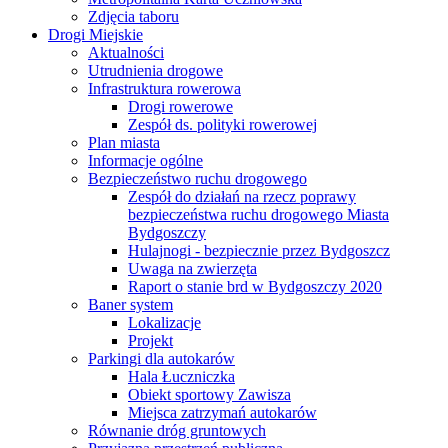
Zdjęcia taboru
Drogi Miejskie
Aktualności
Utrudnienia drogowe
Infrastruktura rowerowa
Drogi rowerowe
Zespół ds. polityki rowerowej
Plan miasta
Informacje ogólne
Bezpieczeństwo ruchu drogowego
Zespół do działań na rzecz poprawy
bezpieczeństwa ruchu drogowego Miasta
Bydgoszczy
Hulajnogi - bezpiecznie przez Bydgoszcz
Uwaga na zwierzęta
Raport o stanie brd w Bydgoszczy 2020
Baner system
Lokalizacje
Projekt
Parkingi dla autokarów
Hala Łuczniczka
Obiekt sportowy Zawisza
Miejsca zatrzymań autokarów
Równanie dróg gruntowych