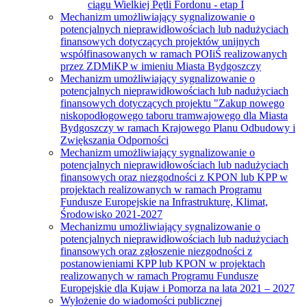
ciągu Wielkiej Pętli Fordonu - etap I
Mechanizm umożliwiający sygnalizowanie o
potencjalnych nieprawidłowościach lub nadużyciach
finansowych dotyczących projektów unijnych
współfinasowanych w ramach POIiŚ realizowanych
przez ZDMiKP w imieniu Miasta Bydgoszczy
Mechanizm umożliwiający sygnalizowanie o
potencjalnych nieprawidłowościach lub nadużyciach
finansowych dotyczących projektu "Zakup nowego
niskopodłogowego taboru tramwajowego dla Miasta
Bydgoszczy w ramach Krajowego Planu Odbudowy i
Zwiększania Odporności
Mechanizm umożliwiający sygnalizowanie o
potencjalnych nieprawidłowościach lub nadużyciach
finansowych oraz niezgodności z KPON lub KPP w
projektach realizowanych w ramach Programu
Fundusze Europejskie na Infrastrukturę, Klimat,
Środowisko 2021-2027
Mechanizmu umożliwiający sygnalizowanie o
potencjalnych nieprawidłowościach lub nadużyciach
finansowych oraz zgłoszenie niezgodności z
postanowieniami KPP lub KPON w projektach
realizowanych w ramach Programu Fundusze
Europejskie dla Kujaw i Pomorza na lata 2021 – 2027
Wyłożenie do wiadomości publicznej