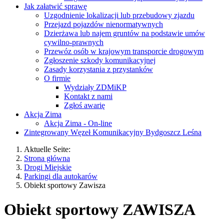
Jak załatwić sprawę
Uzgodnienie lokalizacji lub przebudowy zjazdu
Przejazd pojazdów nienormatywnych
Dzierżawa lub najem gruntów na podstawie umów
cywilno-prawnych
Przewóz osób w krajowym transporcie drogowym
Zgłoszenie szkody komunikacyjnej
Zasady korzystania z przystanków
O firmie
Wydziały ZDMiKP
Kontakt z nami
Zgłoś awarię
Akcja Zima
Akcja Zima - On-line
Zintegrowany Węzeł Komunikacyjny Bydgoszcz Leśna
Aktuelle Seite:
Strona główna
Drogi Miejskie
Parkingi dla autokarów
Obiekt sportowy Zawisza
Obiekt sportowy ZAWISZA