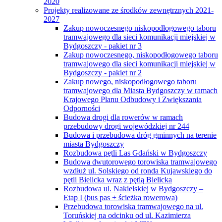
2020
Projekty realizowane ze środków zewnętrznych 2021-
2027
Zakup nowoczesnego niskopodłogowego taboru
tramwajowego dla sieci komunikacji miejskiej w
Bydgoszczy - pakiet nr 3
Zakup nowoczesnego, niskopodłogowego taboru
tramwajowego dla sieci komunikacji miejskiej w
Bydgoszczy - pakiet nr 2
Zakup nowego, niskopodłogowego taboru
tramwajowego dla Miasta Bydgoszczy w ramach
Krajowego Planu Odbudowy i Zwiększania
Odporności
Budowa drogi dla rowerów w ramach
przebudowy drogi wojewódzkiej nr 244
Budowa i przebudowa dróg gminnych na terenie
miasta Bydgoszczy
Rozbudowa pętli Las Gdański w Bydgoszczy
Budowa dwutorowego torowiska tramwajowego
wzdłuż ul. Solskiego od ronda Kujawskiego do
pętli Bielicka wraz z pętlą Bielicka
Rozbudowa ul. Nakielskiej w Bydgoszczy –
Etap I (bus pas + ścieżka rowerowa)
Przebudowa torowiska tramwajowego na ul.
Toruńskiej na odcinku od ul. Kazimierza