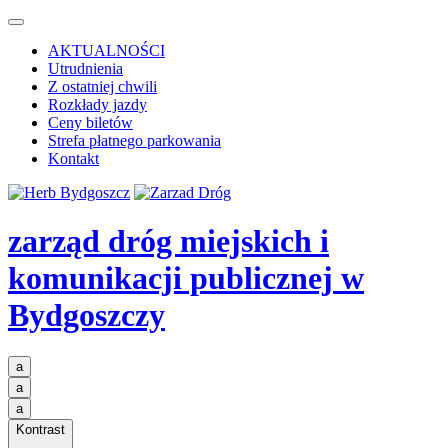
AKTUALNOŚCI
Utrudnienia
Z ostatniej chwili
Rozkłady jazdy
Ceny biletów
Strefa płatnego parkowania
Kontakt
zarząd dróg miejskich i
komunikacji publicznej
w
Bydgoszczy
a
a
a
Kontrast