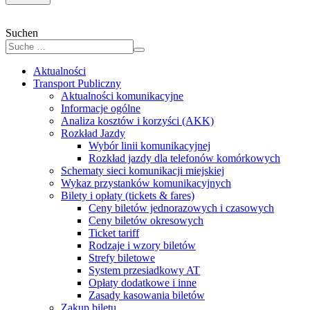
Suchen
Aktualności
Transport Publiczny
Aktualności komunikacyjne
Informacje ogólne
Analiza kosztów i korzyści (AKK)
Rozkład Jazdy
Wybór linii komunikacyjnej
Rozkład jazdy dla telefonów komórkowych
Schematy sieci komunikacji miejskiej
Wykaz przystanków komunikacyjnych
Bilety i opłaty (tickets & fares)
Ceny biletów jednorazowych i czasowych
Ceny biletów okresowych
Ticket tariff
Rodzaje i wzory biletów
Strefy biletowe
System przesiadkowy AT
Opłaty dodatkowe i inne
Zasady kasowania biletów
Zakup biletu