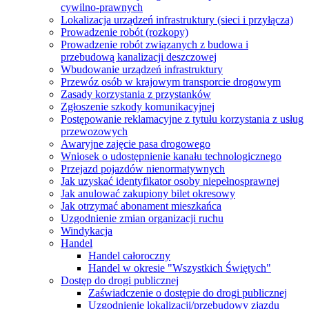
cywilno-prawnych
Lokalizacja urządzeń infrastruktury (sieci i przyłącza)
Prowadzenie robót (rozkopy)
Prowadzenie robót związanych z budowa i
przebudową kanalizacji deszczowej
Wbudowanie urządzeń infrastruktury
Przewóz osób w krajowym transporcie drogowym
Zasady korzystania z przystanków
Zgłoszenie szkody komunikacyjnej
Postępowanie reklamacyjne z tytułu korzystania z usług
przewozowych
Awaryjne zajęcie pasa drogowego
Wniosek o udostępnienie kanału technologicznego
Przejazd pojazdów nienormatywnych
Jak uzyskać identyfikator osoby niepełnosprawnej
Jak anulować zakupiony bilet okresowy
Jak otrzymać abonament mieszkańca
Uzgodnienie zmian organizacji ruchu
Windykacja
Handel
Handel całoroczny
Handel w okresie "Wszystkich Świętych"
Dostęp do drogi publicznej
Zaświadczenie o dostępie do drogi publicznej
Uzgodnienie lokalizacji/przebudowy zjazdu