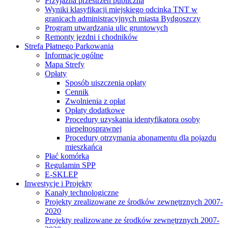
Przyjazna przestrzeń publiczna
Wyniki klasyfikacji miejskiego odcinka TNT w
granicach administracyjnych miasta Bydgoszczy
Program utwardzania ulic gruntowych
Remonty jezdni i chodników
Strefa Płatnego Parkowania
Informacje ogólne
Mapa Strefy
Opłaty
Sposób uiszczenia opłaty
Cennik
Zwolnienia z opłat
Opłaty dodatkowe
Procedury uzyskania identyfikatora osoby
niepełnosprawnej
Procedury otrzymania abonamentu dla pojazdu
mieszkańca
Płać komórką
Regulamin SPP
E-SKLEP
Inwestycje i Projekty
Kanały technologiczne
Projekty zrealizowane ze środków zewnętrznych 2007-
2020
Projekty realizowane ze środków zewnętrznych 2007-