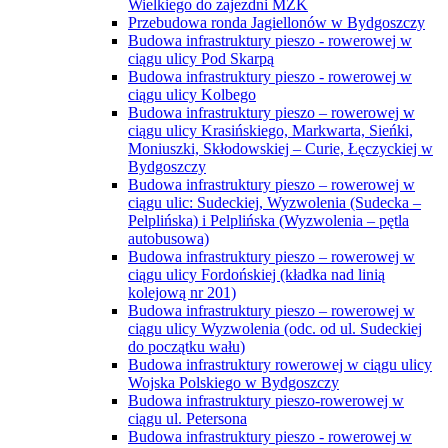
Wielkiego do zajezdni MZK
Przebudowa ronda Jagiellonów w Bydgoszczy
Budowa infrastruktury pieszo - rowerowej w
ciągu ulicy Pod Skarpą
Budowa infrastruktury pieszo - rowerowej w
ciągu ulicy Kolbego
Budowa infrastruktury pieszo – rowerowej w
ciągu ulicy Krasińskiego, Markwarta, Sieńki,
Moniuszki, Skłodowskiej – Curie, Łęczyckiej w
Bydgoszczy
Budowa infrastruktury pieszo – rowerowej w
ciągu ulic: Sudeckiej, Wyzwolenia (Sudecka –
Pelplińska) i Pelplińska (Wyzwolenia – pętla
autobusowa)
Budowa infrastruktury pieszo – rowerowej w
ciągu ulicy Fordońskiej (kładka nad linią
kolejową nr 201)
Budowa infrastruktury pieszo – rowerowej w
ciągu ulicy Wyzwolenia (odc. od ul. Sudeckiej
do początku wału)
Budowa infrastruktury rowerowej w ciągu ulicy
Wojska Polskiego w Bydgoszczy
Budowa infrastruktury pieszo-rowerowej w
ciągu ul. Petersona
Budowa infrastruktury pieszo - rowerowej w