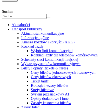
Suchen
Aktualności
Transport Publiczny
Aktualności komunikacyjne
Informacje ogólne
Analiza kosztów i korzyści (AKK)
Rozkład Jazdy
Wybór linii komunikacyjnej
Rozkład jazdy dla telefonów komórkowych
Schematy sieci komunikacji miejskiej
Wykaz przystanków komunikacyjnych
Bilety i opłaty (tickets & fares)
Ceny biletów jednorazowych i czasowych
Ceny biletów okresowych
Ticket tariff
Rodzaje i wzory biletów
Strefy biletowe
System przesiadkowy AT
Opłaty dodatkowe i inne
Zasady kasowania biletów
Zakup biletu