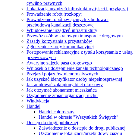
cywilno-prawnych
Lokalizacja urządzeń infrastruktury (sieci i przyłącza)
Prowadzenie robót (rozkopy)
Prowadzenie robót związanych z budowa i
przebudową kanalizacji deszczowej
Wbudowanie urządzeń infrastruktury
Przewóz osób w krajowym transporcie drogowym
Zasady korzystania z przystanków
Zgłoszenie szkody komunikacyjnej
Postępowanie reklamacyjne z tytułu korzystania z usług
przewozowych
Awaryjne zajęcie pasa drogowego
Wniosek o udostępnienie kanału technologicznego
Przejazd pojazdów nienormatywnych
Jak uzyskać identyfikator osoby niepełnosprawnej
Jak anulować zakupiony bilet okresowy
Jak otrzymać abonament mieszkańca
Uzgodnienie zmian organizacji ruchu
Windykacja
Handel
Handel całoroczny
Handel w okresie "Wszystkich Świętych"
Dostęp do drogi publicznej
Zaświadczenie o dostępie do drogi publicznej
Uzgodnienie lokalizacji/przebudowy zjazdu