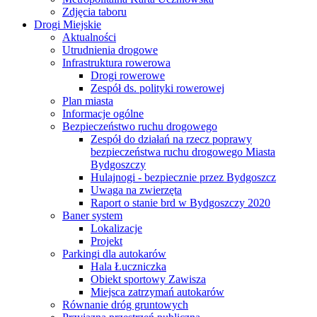
Zdjęcia taboru
Drogi Miejskie
Aktualności
Utrudnienia drogowe
Infrastruktura rowerowa
Drogi rowerowe
Zespół ds. polityki rowerowej
Plan miasta
Informacje ogólne
Bezpieczeństwo ruchu drogowego
Zespół do działań na rzecz poprawy
bezpieczeństwa ruchu drogowego Miasta
Bydgoszczy
Hulajnogi - bezpiecznie przez Bydgoszcz
Uwaga na zwierzęta
Raport o stanie brd w Bydgoszczy 2020
Baner system
Lokalizacje
Projekt
Parkingi dla autokarów
Hala Łuczniczka
Obiekt sportowy Zawisza
Miejsca zatrzymań autokarów
Równanie dróg gruntowych