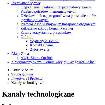
Jak załatwić sprawę
Uzgodnienie lokalizacji lub przebudowy zjazdu
Przejazd pojazdów nienormatywnych
Dzierżawa lub najem gruntów na podstawie umów
cywilno-prawnych
Przewóz osób w krajowym transporcie drogowym
Zgłoszenie szkody komunikacyjnej
Zasady korzystania z przystanków
O firmie
Wydziały ZDMiKP
Kontakt z nami
Zgłoś awarię
Akcja Zima
Akcja Zima - On-line
Zintegrowany Węzeł Komunikacyjny Bydgoszcz Leśna
Aktuelle Seite:
Strona główna
Inwestycje i Projekty
Kanały technologiczne
Kanały technologiczne