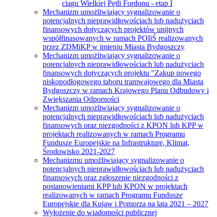
ciągu Wielkiej Pętli Fordonu - etap I
Mechanizm umożliwiający sygnalizowanie o
potencjalnych nieprawidłowościach lub nadużyciach
finansowych dotyczących projektów unijnych
współfinasowanych w ramach POIiŚ realizowanych
przez ZDMiKP w imieniu Miasta Bydgoszczy
Mechanizm umożliwiający sygnalizowanie o
potencjalnych nieprawidłowościach lub nadużyciach
finansowych dotyczących projektu "Zakup nowego
niskopodłogowego taboru tramwajowego dla Miasta
Bydgoszczy w ramach Krajowego Planu Odbudowy i
Zwiększania Odporności
Mechanizm umożliwiający sygnalizowanie o
potencjalnych nieprawidłowościach lub nadużyciach
finansowych oraz niezgodności z KPON lub KPP w
projektach realizowanych w ramach Programu
Fundusze Europejskie na Infrastrukturę, Klimat,
Środowisko 2021-2027
Mechanizmu umożliwiający sygnalizowanie o
potencjalnych nieprawidłowościach lub nadużyciach
finansowych oraz zgłoszenie niezgodności z
postanowieniami KPP lub KPON w projektach
realizowanych w ramach Programu Fundusze
Europejskie dla Kujaw i Pomorza na lata 2021 – 2027
Wyłożenie do wiadomości publicznej