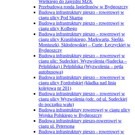
Wielkiego do zajezdni MZK
Przebudowa ronda Jagiellonów w Bydgoszczy
Budowa infrastruktury pieszo - rowerowej w
ciągu ulicy Pod Skarpą
Budowa infrastruktury pieszo - rowerowej w
ciągu ulicy Kolbego
Budowa infrastruktury pieszo – rowerowej w
ciągu ulicy Krasińskiego, Markwarta, Sieńki,
Moniuszki, Skłodowskiej – Curie, Łęczyckiej w
Bydgoszczy
Budowa infrastruktury pieszo – rowerowej w
ciągu ulic: Sudeckiej, Wyzwolenia (Sudecka –
Pelplińska) i Pelplińska (Wyzwolenia – pętla
autobusowa)
Budowa infrastruktury pieszo – rowerowej w
ciągu ulicy Fordońskiej (kładka nad linią
kolejową nr 201)
Budowa infrastruktury pieszo – rowerowej w
ciągu ulicy Wyzwolenia (odc. od ul. Sudeckiej
do początku wału)
Budowa infrastruktury rowerowej w ciągu ulicy
Wojska Polskiego w Bydgoszczy
Budowa infrastruktury pieszo-rowerowej w
ciągu ul. Petersona
Budowa infrastruktury pieszo - rowerowej w