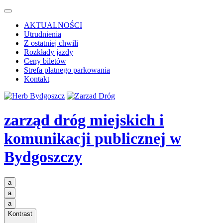
AKTUALNOŚCI
Utrudnienia
Z ostatniej chwili
Rozkłady jazdy
Ceny biletów
Strefa płatnego parkowania
Kontakt
zarząd dróg miejskich i
komunikacji publicznej
w
Bydgoszczy
a
a
a
Kontrast