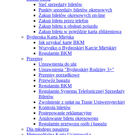
Sieć sprzedaży biletów
Punkty sprzedaży biletów okresowych
Zakup biletów okresowych on-line
Zakup biletu przez telefon
Zakup biletu u obsługi pojazdu
Zakup biletu w pojeździe kartą zbliżeniową
Bydgoska Karta Miejska
Jak uzyskać kartę BKM
Wszystko o Bydgoskiej Karcie Miejskiej
Regulamin BKM
Przepisy
Uprawnienia do ulg
Uprawnienia "Bydgoskiej Rodziny 3+"
Przepisy porządkowe
Przewóz bagażu
Regulamin BKM
Regulamin Systemu Telefonicznej Sprzedaży
Biletów
Zwolnienie z opłat na Trasie Uniwersyteckiej
Kontrola biletów
Postępowanie reklamacyjne
Anulowanie biletu okresowego
Regulamin przewozu osób i bagażu
Dla młodego pasażera
Metropolitalna Karta Uczniowska