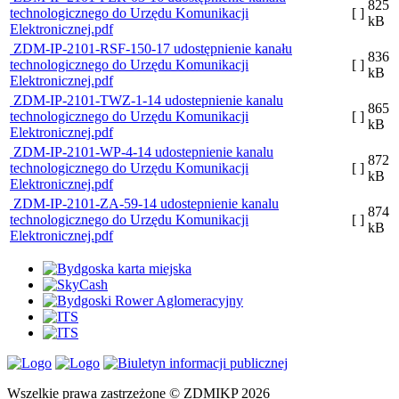
825
technologicznego do Urzędu Komunikacji
[ ]
kB
Elektronicznej.pdf
ZDM-IP-2101-RSF-150-17 udostępnienie kanału
836
technologicznego do Urzędu Komunikacji
[ ]
kB
Elektronicznej.pdf
ZDM-IP-2101-TWZ-1-14 udostepnienie kanalu
865
technologicznego do Urzędu Komunikacji
[ ]
kB
Elektronicznej.pdf
ZDM-IP-2101-WP-4-14 udostepnienie kanalu
872
technologicznego do Urzędu Komunikacji
[ ]
kB
Elektronicznej.pdf
ZDM-IP-2101-ZA-59-14 udostepnienie kanalu
874
technologicznego do Urzędu Komunikacji
[ ]
kB
Elektronicznej.pdf
Wszelkie prawa zastrzeżone © ZDMIKP 2026