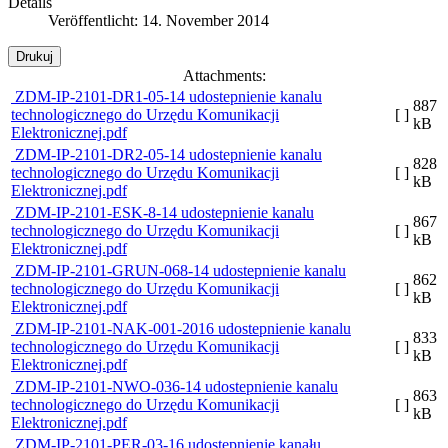
Details
Veröffentlicht: 14. November 2014
Drukuj
Attachments:
ZDM-IP-2101-DR1-05-14 udostepnienie kanalu
887
technologicznego do Urzędu Komunikacji
[ ]
kB
Elektronicznej.pdf
ZDM-IP-2101-DR2-05-14 udostepnienie kanalu
828
technologicznego do Urzędu Komunikacji
[ ]
kB
Elektronicznej.pdf
ZDM-IP-2101-ESK-8-14 udostepnienie kanalu
867
technologicznego do Urzędu Komunikacji
[ ]
kB
Elektronicznej.pdf
ZDM-IP-2101-GRUN-068-14 udostepnienie kanalu
862
technologicznego do Urzędu Komunikacji
[ ]
kB
Elektronicznej.pdf
ZDM-IP-2101-NAK-001-2016 udostepnienie kanalu
833
technologicznego do Urzędu Komunikacji
[ ]
kB
Elektronicznej.pdf
ZDM-IP-2101-NWO-036-14 udostepnienie kanalu
863
technologicznego do Urzędu Komunikacji
[ ]
kB
Elektronicznej.pdf
ZDM-IP-2101-PER-03-16 udostępnienie kanału