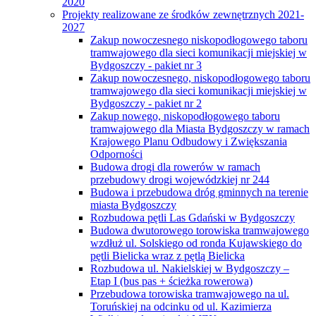
2020
Projekty realizowane ze środków zewnętrznych 2021-
2027
Zakup nowoczesnego niskopodłogowego taboru
tramwajowego dla sieci komunikacji miejskiej w
Bydgoszczy - pakiet nr 3
Zakup nowoczesnego, niskopodłogowego taboru
tramwajowego dla sieci komunikacji miejskiej w
Bydgoszczy - pakiet nr 2
Zakup nowego, niskopodłogowego taboru
tramwajowego dla Miasta Bydgoszczy w ramach
Krajowego Planu Odbudowy i Zwiększania
Odporności
Budowa drogi dla rowerów w ramach
przebudowy drogi wojewódzkiej nr 244
Budowa i przebudowa dróg gminnych na terenie
miasta Bydgoszczy
Rozbudowa pętli Las Gdański w Bydgoszczy
Budowa dwutorowego torowiska tramwajowego
wzdłuż ul. Solskiego od ronda Kujawskiego do
pętli Bielicka wraz z pętlą Bielicka
Rozbudowa ul. Nakielskiej w Bydgoszczy –
Etap I (bus pas + ścieżka rowerowa)
Przebudowa torowiska tramwajowego na ul.
Toruńskiej na odcinku od ul. Kazimierza