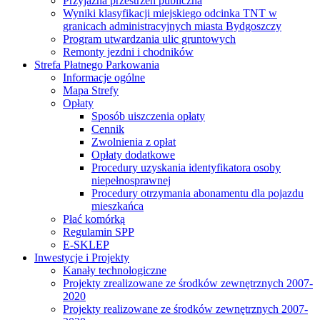
Przyjazna przestrzeń publiczna
Wyniki klasyfikacji miejskiego odcinka TNT w
granicach administracyjnych miasta Bydgoszczy
Program utwardzania ulic gruntowych
Remonty jezdni i chodników
Strefa Płatnego Parkowania
Informacje ogólne
Mapa Strefy
Opłaty
Sposób uiszczenia opłaty
Cennik
Zwolnienia z opłat
Opłaty dodatkowe
Procedury uzyskania identyfikatora osoby
niepełnosprawnej
Procedury otrzymania abonamentu dla pojazdu
mieszkańca
Płać komórką
Regulamin SPP
E-SKLEP
Inwestycje i Projekty
Kanały technologiczne
Projekty zrealizowane ze środków zewnętrznych 2007-
2020
Projekty realizowane ze środków zewnętrznych 2007-