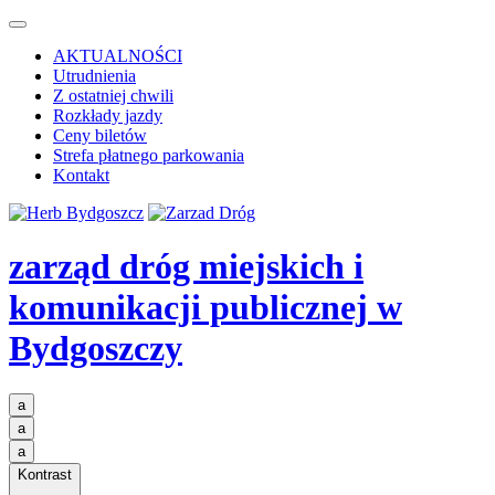
AKTUALNOŚCI
Utrudnienia
Z ostatniej chwili
Rozkłady jazdy
Ceny biletów
Strefa płatnego parkowania
Kontakt
zarząd dróg miejskich i
komunikacji publicznej
w
Bydgoszczy
a
a
a
Kontrast