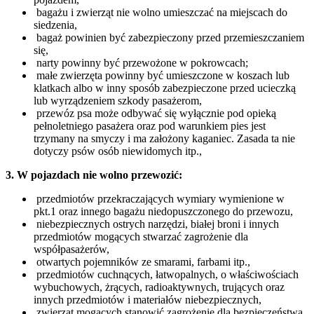
bagażu i zwierząt nie wolno umieszczać na miejscach do
siedzenia,
bagaż powinien być zabezpieczony przed przemieszczaniem
się,
narty powinny być przewożone w pokrowcach;
małe zwierzęta powinny być umieszczone w koszach lub
klatkach albo w inny sposób zabezpieczone przed ucieczką
lub wyrządzeniem szkody pasażerom,
przewóz psa może odbywać się wyłącznie pod opieką
pełnoletniego pasażera oraz pod warunkiem pies jest
trzymany na smyczy i ma założony kaganiec. Zasada ta nie
dotyczy psów osób niewidomych itp.,
3. W pojazdach nie wolno przewozić:
przedmiotów przekraczających wymiary wymienione w
pkt.1 oraz innego bagażu niedopuszczonego do przewozu,
niebezpiecznych ostrych narzędzi, białej broni i innych
przedmiotów mogących stwarzać zagrożenie dla
współpasażerów,
otwartych pojemników ze smarami, farbami itp.,
przedmiotów cuchnących, łatwopalnych, o właściwościach
wybuchowych, żrących, radioaktywnych, trujących oraz
innych przedmiotów i materiałów niebezpiecznych,
zwierząt mogących stanowić zagrożenie dla bezpieczeństwa