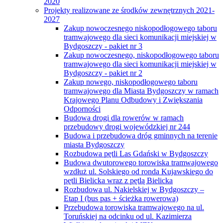
2020
Projekty realizowane ze środków zewnętrznych 2021-
2027
Zakup nowoczesnego niskopodłogowego taboru
tramwajowego dla sieci komunikacji miejskiej w
Bydgoszczy - pakiet nr 3
Zakup nowoczesnego, niskopodłogowego taboru
tramwajowego dla sieci komunikacji miejskiej w
Bydgoszczy - pakiet nr 2
Zakup nowego, niskopodłogowego taboru
tramwajowego dla Miasta Bydgoszczy w ramach
Krajowego Planu Odbudowy i Zwiększania
Odporności
Budowa drogi dla rowerów w ramach
przebudowy drogi wojewódzkiej nr 244
Budowa i przebudowa dróg gminnych na terenie
miasta Bydgoszczy
Rozbudowa pętli Las Gdański w Bydgoszczy
Budowa dwutorowego torowiska tramwajowego
wzdłuż ul. Solskiego od ronda Kujawskiego do
pętli Bielicka wraz z pętlą Bielicka
Rozbudowa ul. Nakielskiej w Bydgoszczy –
Etap I (bus pas + ścieżka rowerowa)
Przebudowa torowiska tramwajowego na ul.
Toruńskiej na odcinku od ul. Kazimierza