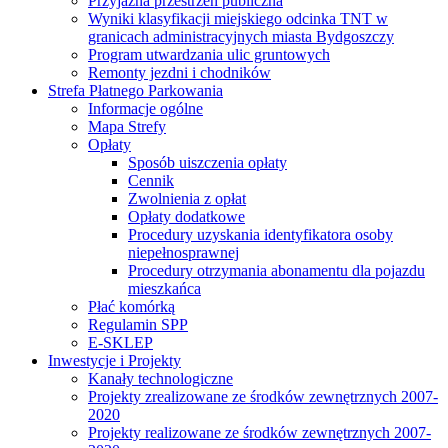
Przyjazna przestrzeń publiczna
Wyniki klasyfikacji miejskiego odcinka TNT w
granicach administracyjnych miasta Bydgoszczy
Program utwardzania ulic gruntowych
Remonty jezdni i chodników
Strefa Płatnego Parkowania
Informacje ogólne
Mapa Strefy
Opłaty
Sposób uiszczenia opłaty
Cennik
Zwolnienia z opłat
Opłaty dodatkowe
Procedury uzyskania identyfikatora osoby
niepełnosprawnej
Procedury otrzymania abonamentu dla pojazdu
mieszkańca
Płać komórką
Regulamin SPP
E-SKLEP
Inwestycje i Projekty
Kanały technologiczne
Projekty zrealizowane ze środków zewnętrznych 2007-
2020
Projekty realizowane ze środków zewnętrznych 2007-