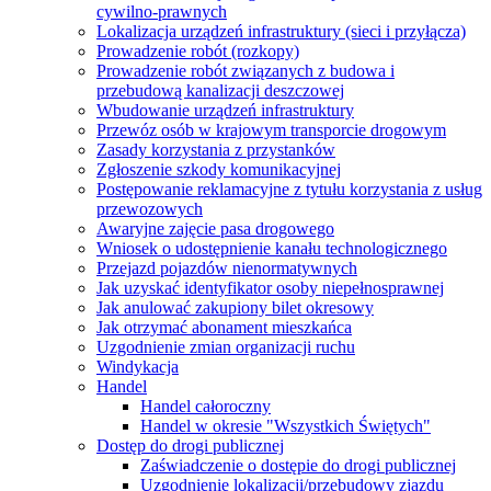
cywilno-prawnych
Lokalizacja urządzeń infrastruktury (sieci i przyłącza)
Prowadzenie robót (rozkopy)
Prowadzenie robót związanych z budowa i
przebudową kanalizacji deszczowej
Wbudowanie urządzeń infrastruktury
Przewóz osób w krajowym transporcie drogowym
Zasady korzystania z przystanków
Zgłoszenie szkody komunikacyjnej
Postępowanie reklamacyjne z tytułu korzystania z usług
przewozowych
Awaryjne zajęcie pasa drogowego
Wniosek o udostępnienie kanału technologicznego
Przejazd pojazdów nienormatywnych
Jak uzyskać identyfikator osoby niepełnosprawnej
Jak anulować zakupiony bilet okresowy
Jak otrzymać abonament mieszkańca
Uzgodnienie zmian organizacji ruchu
Windykacja
Handel
Handel całoroczny
Handel w okresie "Wszystkich Świętych"
Dostęp do drogi publicznej
Zaświadczenie o dostępie do drogi publicznej
Uzgodnienie lokalizacji/przebudowy zjazdu