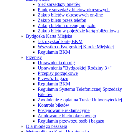
Sieć sprzedaży biletów
Punkty sprzedaży biletów okresowych
Zakup biletów okresowych on-line
Zakup biletu przez telefon
Zakup biletu u obsługi pojazdu
Zakup biletu w pojeździe kartą zbliżeniową
Bydgoska Karta Miejska
Jak uzyskać kartę BKM
Wszystko o Bydgoskiej Karcie Miejskiej
Regulamin BKM
Przepisy
Uprawnienia do ulg
Uprawnienia "Bydgoskiej Rodziny 3+"
Przepisy porządkowe
Przewóz bagażu
Regulamin BKM
Regulamin Systemu Telefonicznej Sprzedaży
Biletów
Zwolnienie z opłat na Trasie Uniwersyteckiej
Kontrola biletów
Postępowanie reklamacyjne
Anulowanie biletu okresowego
Regulamin przewozu osób i bagażu
Dla młodego pasażera
Metropolitalna Karta Uczniowska