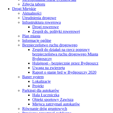
Zdjęcia taboru
Drogi Miejskie
Aktualności
Utrudnienia drogowe
Infrastruktura rowerowa
Drogi rowerowe
Zespół ds. polityki rowerowej
Plan miasta
Informacje ogólne
Bezpieczeństwo ruchu drogowego
Zespół do działań na rzecz poprawy
bezpieczeństwa ruchu drogowego Miasta
Bydgoszczy
Hulajnogi - bezpiecznie przez Bydgoszcz
Uwaga na zwierzęta
Raport o stanie brd w Bydgoszczy 2020
Baner system
Lokalizacje
Projekt
Parkingi dla autokarów
Hala Łuczniczka
Obiekt sportowy Zawisza
Miejsca zatrzymań autokarów
Równanie dróg gruntowych