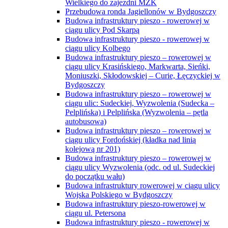
Wielkiego do zajezdni MZK
Przebudowa ronda Jagiellonów w Bydgoszczy
Budowa infrastruktury pieszo - rowerowej w
ciągu ulicy Pod Skarpą
Budowa infrastruktury pieszo - rowerowej w
ciągu ulicy Kolbego
Budowa infrastruktury pieszo – rowerowej w
ciągu ulicy Krasińskiego, Markwarta, Sieńki,
Moniuszki, Skłodowskiej – Curie, Łęczyckiej w
Bydgoszczy
Budowa infrastruktury pieszo – rowerowej w
ciągu ulic: Sudeckiej, Wyzwolenia (Sudecka –
Pelplińska) i Pelplińska (Wyzwolenia – pętla
autobusowa)
Budowa infrastruktury pieszo – rowerowej w
ciągu ulicy Fordońskiej (kładka nad linią
kolejową nr 201)
Budowa infrastruktury pieszo – rowerowej w
ciągu ulicy Wyzwolenia (odc. od ul. Sudeckiej
do początku wału)
Budowa infrastruktury rowerowej w ciągu ulicy
Wojska Polskiego w Bydgoszczy
Budowa infrastruktury pieszo-rowerowej w
ciągu ul. Petersona
Budowa infrastruktury pieszo - rowerowej w