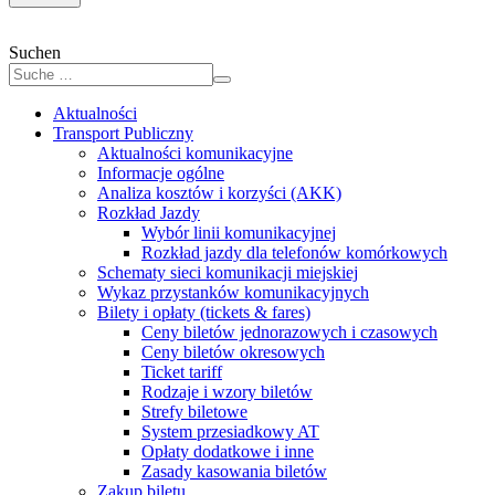
Suchen
Aktualności
Transport Publiczny
Aktualności komunikacyjne
Informacje ogólne
Analiza kosztów i korzyści (AKK)
Rozkład Jazdy
Wybór linii komunikacyjnej
Rozkład jazdy dla telefonów komórkowych
Schematy sieci komunikacji miejskiej
Wykaz przystanków komunikacyjnych
Bilety i opłaty (tickets & fares)
Ceny biletów jednorazowych i czasowych
Ceny biletów okresowych
Ticket tariff
Rodzaje i wzory biletów
Strefy biletowe
System przesiadkowy AT
Opłaty dodatkowe i inne
Zasady kasowania biletów
Zakup biletu