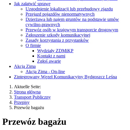
Jak załatwić sprawę
Uzgodnienie lokalizacji lub przebudowy zjazdu
Przejazd pojazdów nienormatywnych
Dzierżawa lub najem gruntów na podstawie umów
cywilno-prawnych
Przewóz osób w krajowym transporcie drogowym
Zgłoszenie szkody komunikacyjnej
Zasady korzystania z przystanków
O firmie
Wydziały ZDMiKP
Kontakt z nami
Zgłoś awarię
Akcja Zima
Akcja Zima - On-line
Zintegrowany Węzeł Komunikacyjny Bydgoszcz Leśna
Aktuelle Seite:
Strona główna
Transport Publiczny
Przepisy
Przewóz bagażu
Przewóz bagażu