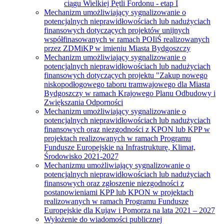
ciągu Wielkiej Pętli Fordonu - etap I
Mechanizm umożliwiający sygnalizowanie o
potencjalnych nieprawidłowościach lub nadużyciach
finansowych dotyczących projektów unijnych
współfinasowanych w ramach POIiŚ realizowanych
przez ZDMiKP w imieniu Miasta Bydgoszczy
Mechanizm umożliwiający sygnalizowanie o
potencjalnych nieprawidłowościach lub nadużyciach
finansowych dotyczących projektu "Zakup nowego
niskopodłogowego taboru tramwajowego dla Miasta
Bydgoszczy w ramach Krajowego Planu Odbudowy i
Zwiększania Odporności
Mechanizm umożliwiający sygnalizowanie o
potencjalnych nieprawidłowościach lub nadużyciach
finansowych oraz niezgodności z KPON lub KPP w
projektach realizowanych w ramach Programu
Fundusze Europejskie na Infrastrukturę, Klimat,
Środowisko 2021-2027
Mechanizmu umożliwiający sygnalizowanie o
potencjalnych nieprawidłowościach lub nadużyciach
finansowych oraz zgłoszenie niezgodności z
postanowieniami KPP lub KPON w projektach
realizowanych w ramach Programu Fundusze
Europejskie dla Kujaw i Pomorza na lata 2021 – 2027
Wyłożenie do wiadomości publicznej