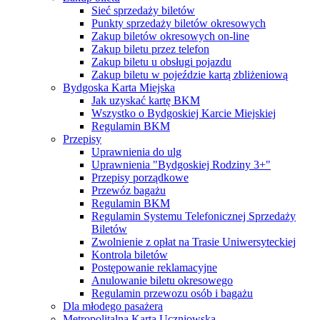
Sieć sprzedaży biletów
Punkty sprzedaży biletów okresowych
Zakup biletów okresowych on-line
Zakup biletu przez telefon
Zakup biletu u obsługi pojazdu
Zakup biletu w pojeździe kartą zbliżeniową
Bydgoska Karta Miejska
Jak uzyskać kartę BKM
Wszystko o Bydgoskiej Karcie Miejskiej
Regulamin BKM
Przepisy
Uprawnienia do ulg
Uprawnienia "Bydgoskiej Rodziny 3+"
Przepisy porządkowe
Przewóz bagażu
Regulamin BKM
Regulamin Systemu Telefonicznej Sprzedaży
Biletów
Zwolnienie z opłat na Trasie Uniwersyteckiej
Kontrola biletów
Postępowanie reklamacyjne
Anulowanie biletu okresowego
Regulamin przewozu osób i bagażu
Dla młodego pasażera
Metropolitalna Karta Uczniowska