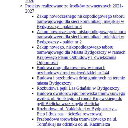
2020
Projekty realizowane ze środków zewnętrznych 2021-
2027
Zakup nowoczesnego niskopodłogowego taboru
tramwajowego dla sieci komunikacji miejskiej w
Bydgoszczy - pakiet nr 3
Zakup nowoczesnego, niskopodłogowego taboru
tramwajowego dla sieci komunikacji miejskiej w
Bydgoszczy - pakiet nr 2
Zakup nowego, niskopodłogowego taboru
tramwajowego dla Miasta Bydgoszczy w ramach
Krajowego Planu Odbudowy i Zwiększania
Odporności
Budowa drogi dla rowerów w ramach
przebudowy drogi wojewódzkiej nr 244
Budowa i przebudowa dróg gminnych na terenie
miasta Bydgoszczy
Rozbudowa pętli Las Gdański w Bydgoszczy
Budowa dwutorowego torowiska tramwajowego
wzdłuż ul. Solskiego od ronda Kujawskiego do
pętli Bielicka wraz z pętlą Bielicka
Rozbudowa ul. Nakielskiej w Bydgoszczy –
Etap I (bus pas + ścieżka rowerowa)
Przebudowa torowiska tramwajowego na ul.
Toruńskiej na odcinku od ul. Kazimierza