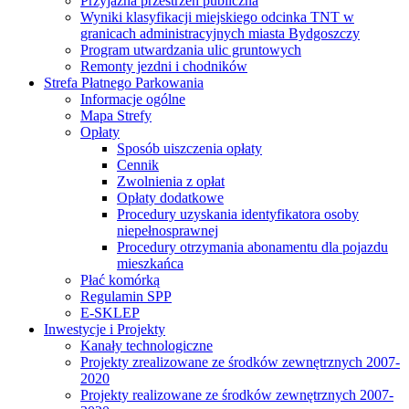
Przyjazna przestrzeń publiczna
Wyniki klasyfikacji miejskiego odcinka TNT w
granicach administracyjnych miasta Bydgoszczy
Program utwardzania ulic gruntowych
Remonty jezdni i chodników
Strefa Płatnego Parkowania
Informacje ogólne
Mapa Strefy
Opłaty
Sposób uiszczenia opłaty
Cennik
Zwolnienia z opłat
Opłaty dodatkowe
Procedury uzyskania identyfikatora osoby
niepełnosprawnej
Procedury otrzymania abonamentu dla pojazdu
mieszkańca
Płać komórką
Regulamin SPP
E-SKLEP
Inwestycje i Projekty
Kanały technologiczne
Projekty zrealizowane ze środków zewnętrznych 2007-
2020
Projekty realizowane ze środków zewnętrznych 2007-