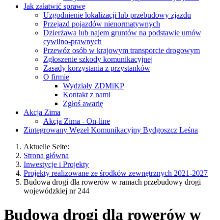
Jak załatwić sprawę
Uzgodnienie lokalizacji lub przebudowy zjazdu
Przejazd pojazdów nienormatywnych
Dzierżawa lub najem gruntów na podstawie umów
cywilno-prawnych
Przewóz osób w krajowym transporcie drogowym
Zgłoszenie szkody komunikacyjnej
Zasady korzystania z przystanków
O firmie
Wydziały ZDMiKP
Kontakt z nami
Zgłoś awarię
Akcja Zima
Akcja Zima - On-line
Zintegrowany Węzeł Komunikacyjny Bydgoszcz Leśna
Aktuelle Seite:
Strona główna
Inwestycje i Projekty
Projekty realizowane ze środków zewnętrznych 2021-2027
Budowa drogi dla rowerów w ramach przebudowy drogi
wojewódzkiej nr 244
Budowa drogi dla rowerów w