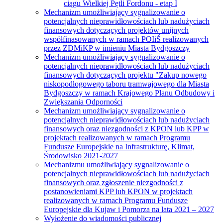
ciągu Wielkiej Pętli Fordonu - etap I
Mechanizm umożliwiający sygnalizowanie o
potencjalnych nieprawidłowościach lub nadużyciach
finansowych dotyczących projektów unijnych
współfinasowanych w ramach POIiŚ realizowanych
przez ZDMiKP w imieniu Miasta Bydgoszczy
Mechanizm umożliwiający sygnalizowanie o
potencjalnych nieprawidłowościach lub nadużyciach
finansowych dotyczących projektu "Zakup nowego
niskopodłogowego taboru tramwajowego dla Miasta
Bydgoszczy w ramach Krajowego Planu Odbudowy i
Zwiększania Odporności
Mechanizm umożliwiający sygnalizowanie o
potencjalnych nieprawidłowościach lub nadużyciach
finansowych oraz niezgodności z KPON lub KPP w
projektach realizowanych w ramach Programu
Fundusze Europejskie na Infrastrukturę, Klimat,
Środowisko 2021-2027
Mechanizmu umożliwiający sygnalizowanie o
potencjalnych nieprawidłowościach lub nadużyciach
finansowych oraz zgłoszenie niezgodności z
postanowieniami KPP lub KPON w projektach
realizowanych w ramach Programu Fundusze
Europejskie dla Kujaw i Pomorza na lata 2021 – 2027
Wyłożenie do wiadomości publicznej