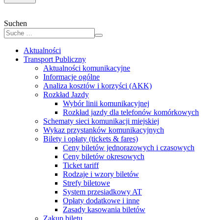
Suchen
Aktualności
Transport Publiczny
Aktualności komunikacyjne
Informacje ogólne
Analiza kosztów i korzyści (AKK)
Rozkład Jazdy
Wybór linii komunikacyjnej
Rozkład jazdy dla telefonów komórkowych
Schematy sieci komunikacji miejskiej
Wykaz przystanków komunikacyjnych
Bilety i opłaty (tickets & fares)
Ceny biletów jednorazowych i czasowych
Ceny biletów okresowych
Ticket tariff
Rodzaje i wzory biletów
Strefy biletowe
System przesiadkowy AT
Opłaty dodatkowe i inne
Zasady kasowania biletów
Zakup biletu