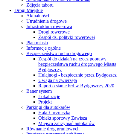
Zdjęcia taboru
Drogi Miejskie
Aktualności
Utrudnienia drogowe
Infrastruktura rowerowa
Drogi rowerowe
Zespół ds. polityki rowerowej
Plan miasta
Informacje ogólne
Bezpieczeństwo ruchu drogowego
Zespół do działań na rzecz poprawy
bezpieczeństwa ruchu drogowego Miasta
Bydgoszczy
Hulajnogi - bezpiecznie przez Bydgoszcz
Uwaga na zwierzęta
Raport o stanie brd w Bydgoszczy 2020
Baner system
Lokalizacje
Projekt
Parkingi dla autokarów
Hala Łuczniczka
Obiekt sportowy Zawisza
Miejsca zatrzymań autokarów
Równanie dróg gruntowych