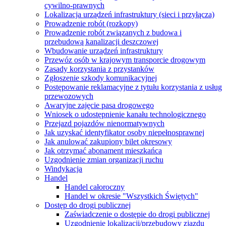
cywilno-prawnych
Lokalizacja urządzeń infrastruktury (sieci i przyłącza)
Prowadzenie robót (rozkopy)
Prowadzenie robót związanych z budowa i
przebudową kanalizacji deszczowej
Wbudowanie urządzeń infrastruktury
Przewóz osób w krajowym transporcie drogowym
Zasady korzystania z przystanków
Zgłoszenie szkody komunikacyjnej
Postępowanie reklamacyjne z tytułu korzystania z usług
przewozowych
Awaryjne zajęcie pasa drogowego
Wniosek o udostępnienie kanału technologicznego
Przejazd pojazdów nienormatywnych
Jak uzyskać identyfikator osoby niepełnosprawnej
Jak anulować zakupiony bilet okresowy
Jak otrzymać abonament mieszkańca
Uzgodnienie zmian organizacji ruchu
Windykacja
Handel
Handel całoroczny
Handel w okresie "Wszystkich Świętych"
Dostęp do drogi publicznej
Zaświadczenie o dostępie do drogi publicznej
Uzgodnienie lokalizacji/przebudowy zjazdu