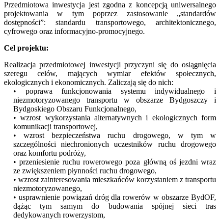
Przedmiotowa inwestycja jest zgodna z koncepcją uniwersalnego
projektowania w tym poprzez zastosowanie „standardów
dostępności”: standardu transportowego, architektonicznego,
cyfrowego oraz informacyjno-promocyjnego.
Cel projektu:
Realizacja przedmiotowej inwestycji przyczyni się do osiągnięcia
szeregu celów, mających wymiar efektów społecznych,
ekologicznych i ekonomicznych. Zaliczają się do nich:
• poprawa funkcjonowania systemu indywidualnego i
niezmotoryzowanego transportu w obszarze Bydgoszczy i
Bydgoskiego Obszaru Funkcjonalnego,
• wzrost wykorzystania alternatywnych i ekologicznych form
komunikacji transportowej,
• wzrost bezpieczeństwa ruchu drogowego, w tym w
szczególności niechronionych uczestników ruchu drogowego
oraz komfortu podróży,
• przeniesienie ruchu rowerowego poza główną oś jezdni wraz
ze zwiększeniem płynności ruchu drogowego,
• wzrost zainteresowania mieszkańców korzystaniem z transportu
niezmotoryzowanego,
• usprawnienie powiązań dróg dla rowerów w obszarze BydOF,
dążąc tym samym do budowania spójnej sieci tras
dedykowanych rowerzystom,