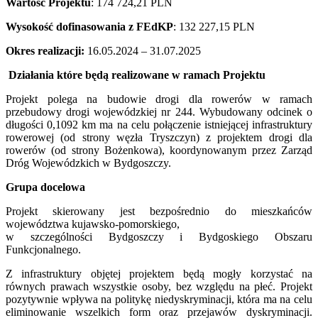
Wartość Projektu
: 174 724,21 PLN
Wysokość dofinasowania z FEdKP
: 132 227,15 PLN
Okres realizacji:
16.05.2024 – 31.07.2025
Działania które będą realizowane w ramach Projektu
Projekt polega na budowie drogi dla rowerów w ramach
przebudowy drogi wojewódzkiej nr 244. Wybudowany odcinek o
długości 0,1092 km ma na celu połączenie istniejącej infrastruktury
rowerowej (od strony węzła Tryszczyn) z projektem drogi dla
rowerów (od strony Bożenkowa), koordynowanym przez Zarząd
Dróg Wojewódzkich w Bydgoszczy.
Grupa docelowa
Projekt skierowany jest bezpośrednio do mieszkańców
województwa kujawsko-pomorskiego,
w szczególności Bydgoszczy i Bydgoskiego Obszaru
Funkcjonalnego.
Z infrastruktury objętej projektem będą mogły korzystać na
równych prawach wszystkie osoby, bez względu na płeć. Projekt
pozytywnie wpływa na politykę niedyskryminacji, która ma na celu
eliminowanie wszelkich form oraz przejawów dyskryminacji.