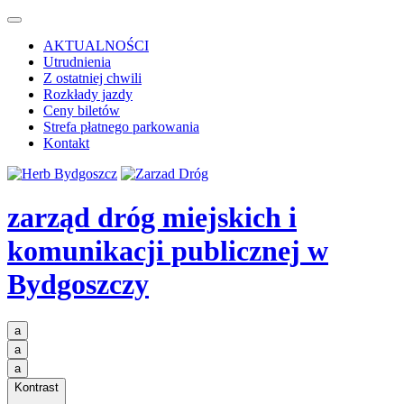
AKTUALNOŚCI
Utrudnienia
Z ostatniej chwili
Rozkłady jazdy
Ceny biletów
Strefa płatnego parkowania
Kontakt
zarząd dróg miejskich i
komunikacji publicznej
w
Bydgoszczy
a
a
a
Kontrast