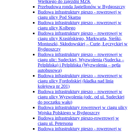
Wielkiego do zajezdni MZK
Przebudowa ronda Jagiellonów w Bydgoszczy
Budowa infrastruktury pieszo - rowerowej w
ciągu ulicy Pod Skarpą
Budowa infrastruktury pieszo - rowerowej w
ciągu ulicy Kolbego
Budowa infrastruktury pieszo – rowerowej w
ciągu ulicy Krasińskiego, Markwarta, Sieńki,
Moniuszki, Skłodowskiej – Curie, Łęczyckiej w
Bydgoszczy
Budowa infrastruktury pieszo – rowerowej w
ciągu ulic: Sudeckiej, Wyzwolenia (Sudecka –
Pelplińska) i Pelplińska (Wyzwolenia – pętla
autobusowa)
Budowa infrastruktury pieszo – rowerowej w
ciągu ulicy Fordońskiej (kładka nad linią
kolejową nr 201)
Budowa infrastruktury pieszo – rowerowej w
ciągu ulicy Wyzwolenia (odc. od ul. Sudeckiej
do początku wału)
Budowa infrastruktury rowerowej w ciągu ulicy
Wojska Polskiego w Bydgoszczy
Budowa infrastruktury pieszo-rowerowej w
ciągu ul. Petersona
Budowa infrastruktury pieszo - rowerowej w