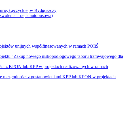
Curie, Łęczyckiej w Bydgoszczy
yzwolenia – pętla autobusowa)
rojektów unijnych współfinasowanych w ramach POIiŚ
projektu "Zakup nowego niskopodłogowego taboru tramwajowego dla
ości z KPON lub KPP w projektach realizowanych w ramach
nie niezgodności z postanowieniami KPP lub KPON w projektach