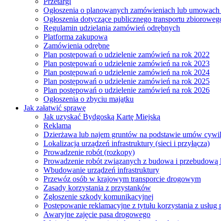
Przetargi
Ogłoszenia o planowanych zamówieniach lub umowac
Ogłoszenia dotyczące publicznego transportu zbioroweg
Regulamin udzielania zamówień odrębnych
Platforma zakupowa
Zamówienia odrębne
Plan postępowań o udzielenie zamówień na rok 2022
Plan postępowań o udzielenie zamówień na rok 2023
Plan postępowań o udzielenie zamówień na rok 2024
Plan postępowań o udzielenie zamówień na rok 2025
Plan postępowań o udzielenie zamówień na rok 2026
Ogłoszenia o zbyciu majątku
Jak załatwić sprawę
Jak uzyskać Bydgoską Kartę Miejską
Reklama
Dzierżawa lub najem gruntów na podstawie umów cywi
Lokalizacja urządzeń infrastruktury (sieci i przyłącza)
Prowadzenie robót (rozkopy)
Prowadzenie robót związanych z budowa i przebudową k
Wbudowanie urządzeń infrastruktury
Przewóz osób w krajowym transporcie drogowym
Zasady korzystania z przystanków
Zgłoszenie szkody komunikacyjnej
Postępowanie reklamacyjne z tytułu korzystania z usłu
Awaryjne zajęcie pasa drogowego