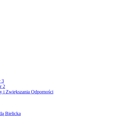
 3
r 2
 i Zwiększania Odporności
lą Bielicka