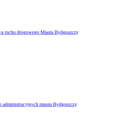
twa ruchu drogowego Miasta Bydgoszczy
h administracyjnych miasta Bydgoszczy