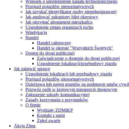
Wniosek o udostępnienie kanału technologicznego
Przejazd pojazdów nienormatywnych
Jak uzyskać identyfikator osoby niepełnosprawnej
Jak anulować zakupiony bilet okresowy
Jak otrzymać abonament mieszkańca
Uzgodnienie zmian organizacji ruchu
Windykacja
Handel
Handel całoroczny
Handel w okresie "Wszystkich Świętych"
Dostęp do drogi publicznej
Zaświadczenie o dostępie do drogi publicznej
Uzgodnienie lokalizacji/przebudowy zjazdu
Jak załatwić sprawę
Uzgodnienie lokalizacji lub przebudowy zjazdu
Przejazd pojazdów nienormatywnych
Dzierżawa lub najem gruntów na podstawie umów cywi
Przewóz osób w krajowym transporcie drogowym
Zgłoszenie szkody komunikacyjnej
Zasady korzystania z przystanków
O firmie
Wydziały ZDMiKP
Kontakt z nami
Zgłoś awarię
Akcja Zima