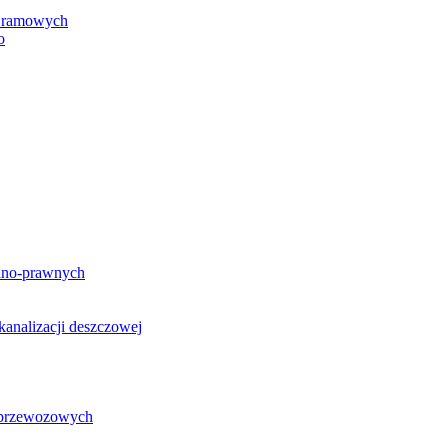
h ramowych
o
lno-prawnych
analizacji deszczowej
g przewozowych