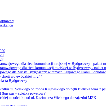
osprawnej
eszkańca
2020
020
027
mwajowego dla sieci komunikacji miejskiej w Bydgoszczy - pakiet nr
amwajowego dla sieci komunikacji miejskiej w Bydgoszczy - pakiet n
jowego dla Miasta Bydgoszczy w ramach Krajowego Planu Odbudowy
 drogi wojewódzkiej nr 244
miasta Bydgoszczy
ż ul. Solskiego od ronda Kujawskiego do pętli Bielicka wraz z pęt
 (bus pas + ścieżka rowerowa)
skiej na odcinku od ul. Kazimierza Wielkiego do zajezdni MZK