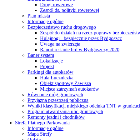
Drogi rowerowe
Zespół ds. polityki rowerowej
Plan miasta
Informacje ogólne
Bezpieczeństwo ruchu drogowego
Zespół do działań na rzecz poprawy bezpieczeńs
Hulajnogi - bezpiecznie przez Bydgoszcz
Uwaga na zwierzęta
Raport o stanie brd w Bydgoszczy 2020
Baner system
Lokalizacje
Projekt
Parkingi dla autokarów
Hala Łuczniczka
Obiekt sportowy Zawisza
Miejsca zatrzymań autokarów
Równanie dróg gruntowych
Przyjazna przestrzeń publiczna
Wyniki klasyfikacji miejskiego odcinka TNT w granicac
Program utwardzania ulic gruntowych
Remonty jezdni i chodników
Strefa Płatnego Parkowania
Informacje ogólne
Mapa Strefy
Opłaty