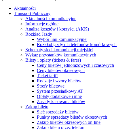
Aktualności
Transport Publiczny
Aktualności komunikacyjne
Informacje ogólne
Analiza kosztów i korzyści (AKK)
Rozkład Jazdy
Wybór linii komunikacyjnej
Rozkład jazdy dla telefonów komórkowych
Schematy sieci komunikacji miejskiej
Wykaz przystanków komunikacyjnych
Bilety i opłaty (tickets & fares)
Ceny biletów jednorazowych i czasowych
Ceny biletów okresowych
Ticket tariff
Rodzaje i wzory biletów
Strefy biletowe
System przesiadkowy AT
Opłaty dodatkowe i inne
Zasady kasowania biletów
Zakup biletu
Sieć sprzedaży biletów
Punkty sprzedaży biletów okresowych
Zakup biletów okresowych on-line
Zakup biletu przez telefon