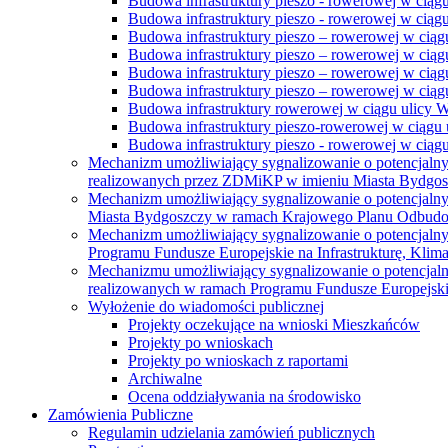
Budowa infrastruktury pieszo - rowerowej w ciąg
Budowa infrastruktury pieszo - rowerowej w ciąg
Budowa infrastruktury pieszo – rowerowej w ciąg
Budowa infrastruktury pieszo – rowerowej w ciągu
Budowa infrastruktury pieszo – rowerowej w ciągu
Budowa infrastruktury pieszo – rowerowej w ciągu
Budowa infrastruktury rowerowej w ciągu ulicy 
Budowa infrastruktury pieszo-rowerowej w ciągu u
Budowa infrastruktury pieszo - rowerowej w ciągu 
Mechanizm umożliwiający sygnalizowanie o potencjaln
realizowanych przez ZDMiKP w imieniu Miasta Bydgo
Mechanizm umożliwiający sygnalizowanie o potencjaln
Miasta Bydgoszczy w ramach Krajowego Planu Odbudo
Mechanizm umożliwiający sygnalizowanie o potencjaln
Programu Fundusze Europejskie na Infrastrukturę, Klim
Mechanizmu umożliwiający sygnalizowanie o potencjaln
realizowanych w ramach Programu Fundusze Europejskie
Wyłożenie do wiadomości publicznej
Projekty oczekujące na wnioski Mieszkańców
Projekty po wnioskach
Projekty po wnioskach z raportami
Archiwalne
Ocena oddziaływania na środowisko
Zamówienia Publiczne
Regulamin udzielania zamówień publicznych