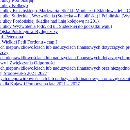
u ulicy Pod Skarpą
u ulicy Kolbego
u ulicy Krasińskiego, Markwarta, Sieńki, Moniuszki, Skłodowskiej – 
 ulic: Sudeckiej, Wyzwolenia (Sudecka – Pelplińska) i Pelplińska (W
 ulicy Fordońskiej (kładka nad linią kolejową nr 201)
 ulicy Wyzwolenia (odc. od ul. Sudeckiej do początku wału)
Wojska Polskiego w Bydgoszczy
l. Petersona
Wielkiej Pętli Fordonu - etap I
ych nieprawidłowościach lub nadużyciach finansowych dotyczących p
szczy
ych nieprawidłowościach lub nadużyciach finansowych dotyczących 
wy i Zwiększania Odporności
ych nieprawidłowościach lub nadużyciach finansowych oraz niezgodn
at, Środowisko 2021-2027
ych nieprawidłowościach lub nadużyciach finansowych oraz zgłosze
 dla Kujaw i Pomorza na lata 2021 – 2027