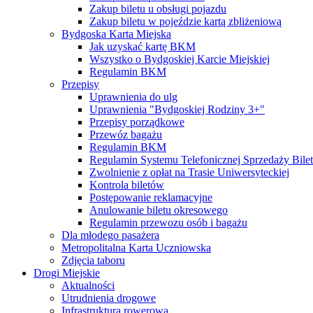
Zakup biletu u obsługi pojazdu
Zakup biletu w pojeździe kartą zbliżeniową
Bydgoska Karta Miejska
Jak uzyskać kartę BKM
Wszystko o Bydgoskiej Karcie Miejskiej
Regulamin BKM
Przepisy
Uprawnienia do ulg
Uprawnienia "Bydgoskiej Rodziny 3+"
Przepisy porządkowe
Przewóz bagażu
Regulamin BKM
Regulamin Systemu Telefonicznej Sprzedaży Bile
Zwolnienie z opłat na Trasie Uniwersyteckiej
Kontrola biletów
Postępowanie reklamacyjne
Anulowanie biletu okresowego
Regulamin przewozu osób i bagażu
Dla młodego pasażera
Metropolitalna Karta Uczniowska
Zdjęcia taboru
Drogi Miejskie
Aktualności
Utrudnienia drogowe
Infrastruktura rowerowa