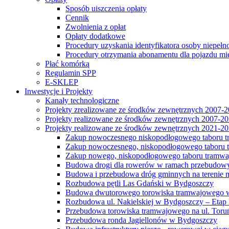
Sposób uiszczenia opłaty
Cennik
Zwolnienia z opłat
Opłaty dodatkowe
Procedury uzyskania identyfikatora osoby niepełn
Procedury otrzymania abonamentu dla pojazdu mi
Płać komórką
Regulamin SPP
E-SKLEP
Inwestycje i Projekty
Kanały technologiczne
Projekty zrealizowane ze środków zewnętrznych 2007-
Projekty realizowane ze środków zewnętrznych 2007-2
Projekty realizowane ze środków zewnętrznych 2021-2
Zakup nowoczesnego niskopodłogowego taboru tra
Zakup nowoczesnego, niskopodłogowego taboru tr
Zakup nowego, niskopodłogowego taboru tramwa
Budowa drogi dla rowerów w ramach przebudowy
Budowa i przebudowa dróg gminnych na terenie 
Rozbudowa pętli Las Gdański w Bydgoszczy
Budowa dwutorowego torowiska tramwajowego wzdłu
Rozbudowa ul. Nakielskiej w Bydgoszczy – Etap I
Przebudowa torowiska tramwajowego na ul. Toruń
Przebudowa ronda Jagiellonów w Bydgoszczy