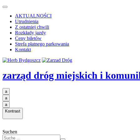
AKTUALNOŚCI
Utrudnienia
Z ostatniej chwili
Rozkłady jazdy
Ceny biletów
Strefa płatnego parkowania
Kontakt
zarząd dróg miejskich i komuni
a
a
a
Kontrast
Suchen