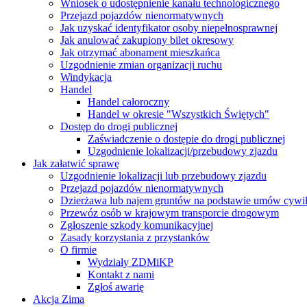
Wniosek o udostępnienie kanału technologicznego
Przejazd pojazdów nienormatywnych
Jak uzyskać identyfikator osoby niepełnosprawnej
Jak anulować zakupiony bilet okresowy
Jak otrzymać abonament mieszkańca
Uzgodnienie zmian organizacji ruchu
Windykacja
Handel
Handel całoroczny
Handel w okresie "Wszystkich Świętych"
Dostęp do drogi publicznej
Zaświadczenie o dostępie do drogi publicznej
Uzgodnienie lokalizacji/przebudowy zjazdu
Jak załatwić sprawę
Uzgodnienie lokalizacji lub przebudowy zjazdu
Przejazd pojazdów nienormatywnych
Dzierżawa lub najem gruntów na podstawie umów cywi
Przewóz osób w krajowym transporcie drogowym
Zgłoszenie szkody komunikacyjnej
Zasady korzystania z przystanków
O firmie
Wydziały ZDMiKP
Kontakt z nami
Zgłoś awarię
Akcja Zima