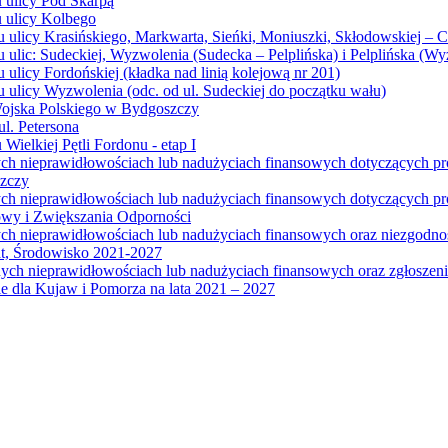
u ulicy Pod Skarpą
u ulicy Kolbego
u ulicy Krasińskiego, Markwarta, Sieńki, Moniuszki, Skłodowskiej – 
 ulic: Sudeckiej, Wyzwolenia (Sudecka – Pelplińska) i Pelplińska (W
 ulicy Fordońskiej (kładka nad linią kolejową nr 201)
 ulicy Wyzwolenia (odc. od ul. Sudeckiej do początku wału)
Wojska Polskiego w Bydgoszczy
l. Petersona
Wielkiej Pętli Fordonu - etap I
ych nieprawidłowościach lub nadużyciach finansowych dotyczących p
szczy
ych nieprawidłowościach lub nadużyciach finansowych dotyczących 
wy i Zwiększania Odporności
ych nieprawidłowościach lub nadużyciach finansowych oraz niezgodn
at, Środowisko 2021-2027
ych nieprawidłowościach lub nadużyciach finansowych oraz zgłosze
 dla Kujaw i Pomorza na lata 2021 – 2027