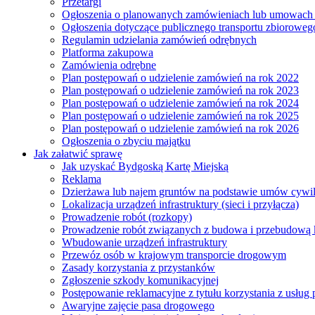
Przetargi
Ogłoszenia o planowanych zamówieniach lub umowac
Ogłoszenia dotyczące publicznego transportu zbioroweg
Regulamin udzielania zamówień odrębnych
Platforma zakupowa
Zamówienia odrębne
Plan postępowań o udzielenie zamówień na rok 2022
Plan postępowań o udzielenie zamówień na rok 2023
Plan postępowań o udzielenie zamówień na rok 2024
Plan postępowań o udzielenie zamówień na rok 2025
Plan postępowań o udzielenie zamówień na rok 2026
Ogłoszenia o zbyciu majątku
Jak załatwić sprawę
Jak uzyskać Bydgoską Kartę Miejską
Reklama
Dzierżawa lub najem gruntów na podstawie umów cywi
Lokalizacja urządzeń infrastruktury (sieci i przyłącza)
Prowadzenie robót (rozkopy)
Prowadzenie robót związanych z budowa i przebudową k
Wbudowanie urządzeń infrastruktury
Przewóz osób w krajowym transporcie drogowym
Zasady korzystania z przystanków
Zgłoszenie szkody komunikacyjnej
Postępowanie reklamacyjne z tytułu korzystania z usłu
Awaryjne zajęcie pasa drogowego