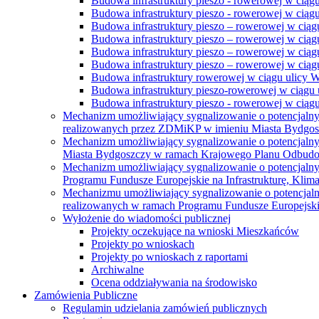
Budowa infrastruktury pieszo - rowerowej w ciąg
Budowa infrastruktury pieszo - rowerowej w ciąg
Budowa infrastruktury pieszo – rowerowej w ciąg
Budowa infrastruktury pieszo – rowerowej w ciągu
Budowa infrastruktury pieszo – rowerowej w ciągu
Budowa infrastruktury pieszo – rowerowej w ciągu
Budowa infrastruktury rowerowej w ciągu ulicy 
Budowa infrastruktury pieszo-rowerowej w ciągu u
Budowa infrastruktury pieszo - rowerowej w ciągu 
Mechanizm umożliwiający sygnalizowanie o potencjaln
realizowanych przez ZDMiKP w imieniu Miasta Bydgo
Mechanizm umożliwiający sygnalizowanie o potencjaln
Miasta Bydgoszczy w ramach Krajowego Planu Odbudo
Mechanizm umożliwiający sygnalizowanie o potencjaln
Programu Fundusze Europejskie na Infrastrukturę, Klim
Mechanizmu umożliwiający sygnalizowanie o potencjaln
realizowanych w ramach Programu Fundusze Europejskie
Wyłożenie do wiadomości publicznej
Projekty oczekujące na wnioski Mieszkańców
Projekty po wnioskach
Projekty po wnioskach z raportami
Archiwalne
Ocena oddziaływania na środowisko
Zamówienia Publiczne
Regulamin udzielania zamówień publicznych