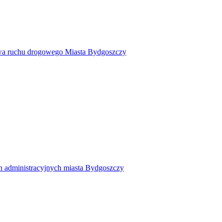
twa ruchu drogowego Miasta Bydgoszczy
h administracyjnych miasta Bydgoszczy