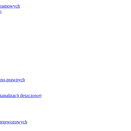
h ramowych
o
lno-prawnych
analizacji deszczowej
g przewozowych