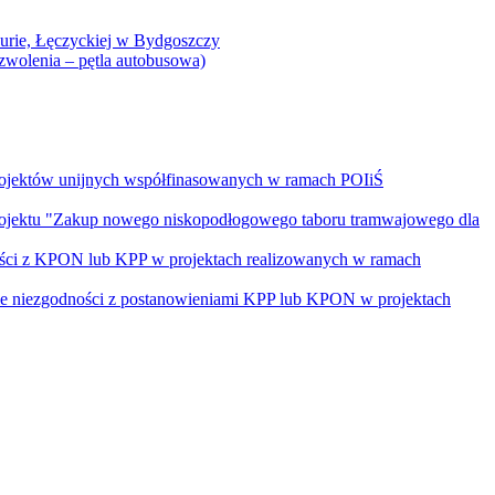
Curie, Łęczyckiej w Bydgoszczy
yzwolenia – pętla autobusowa)
rojektów unijnych współfinasowanych w ramach POIiŚ
projektu "Zakup nowego niskopodłogowego taboru tramwajowego dla
ości z KPON lub KPP w projektach realizowanych w ramach
nie niezgodności z postanowieniami KPP lub KPON w projektach