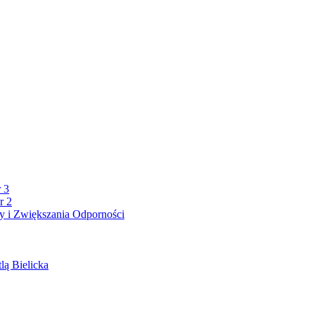
 3
r 2
 i Zwiększania Odporności
lą Bielicka