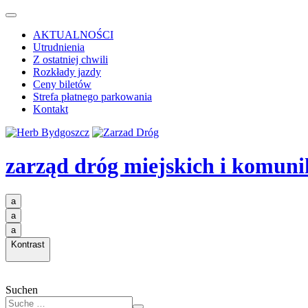
AKTUALNOŚCI
Utrudnienia
Z ostatniej chwili
Rozkłady jazdy
Ceny biletów
Strefa płatnego parkowania
Kontakt
zarząd dróg miejskich i komuni
a
a
a
Kontrast
Suchen