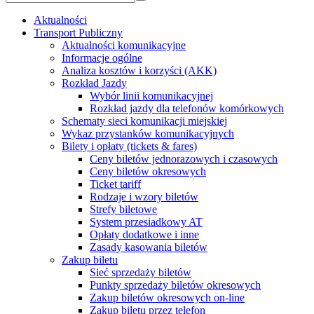
Aktualności
Transport Publiczny
Aktualności komunikacyjne
Informacje ogólne
Analiza kosztów i korzyści (AKK)
Rozkład Jazdy
Wybór linii komunikacyjnej
Rozkład jazdy dla telefonów komórkowych
Schematy sieci komunikacji miejskiej
Wykaz przystanków komunikacyjnych
Bilety i opłaty (tickets & fares)
Ceny biletów jednorazowych i czasowych
Ceny biletów okresowych
Ticket tariff
Rodzaje i wzory biletów
Strefy biletowe
System przesiadkowy AT
Opłaty dodatkowe i inne
Zasady kasowania biletów
Zakup biletu
Sieć sprzedaży biletów
Punkty sprzedaży biletów okresowych
Zakup biletów okresowych on-line
Zakup biletu przez telefon