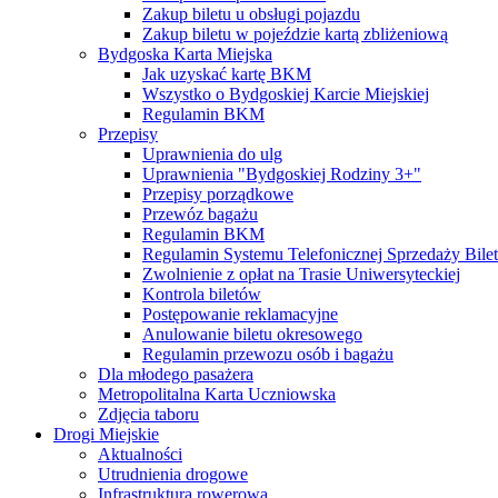
Zakup biletu u obsługi pojazdu
Zakup biletu w pojeździe kartą zbliżeniową
Bydgoska Karta Miejska
Jak uzyskać kartę BKM
Wszystko o Bydgoskiej Karcie Miejskiej
Regulamin BKM
Przepisy
Uprawnienia do ulg
Uprawnienia "Bydgoskiej Rodziny 3+"
Przepisy porządkowe
Przewóz bagażu
Regulamin BKM
Regulamin Systemu Telefonicznej Sprzedaży Bile
Zwolnienie z opłat na Trasie Uniwersyteckiej
Kontrola biletów
Postępowanie reklamacyjne
Anulowanie biletu okresowego
Regulamin przewozu osób i bagażu
Dla młodego pasażera
Metropolitalna Karta Uczniowska
Zdjęcia taboru
Drogi Miejskie
Aktualności
Utrudnienia drogowe
Infrastruktura rowerowa