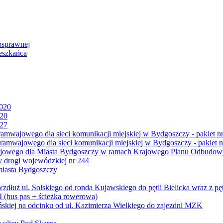
osprawnej
eszkańca
2020
020
027
mwajowego dla sieci komunikacji miejskiej w Bydgoszczy - pakiet nr
amwajowego dla sieci komunikacji miejskiej w Bydgoszczy - pakiet n
jowego dla Miasta Bydgoszczy w ramach Krajowego Planu Odbudowy
 drogi wojewódzkiej nr 244
miasta Bydgoszczy
ż ul. Solskiego od ronda Kujawskiego do pętli Bielicka wraz z pęt
 (bus pas + ścieżka rowerowa)
skiej na odcinku od ul. Kazimierza Wielkiego do zajezdni MZK