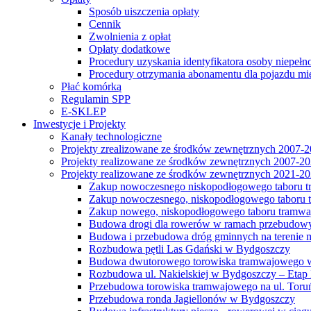
Sposób uiszczenia opłaty
Cennik
Zwolnienia z opłat
Opłaty dodatkowe
Procedury uzyskania identyfikatora osoby niepełn
Procedury otrzymania abonamentu dla pojazdu mi
Płać komórką
Regulamin SPP
E-SKLEP
Inwestycje i Projekty
Kanały technologiczne
Projekty zrealizowane ze środków zewnętrznych 2007-
Projekty realizowane ze środków zewnętrznych 2007-2
Projekty realizowane ze środków zewnętrznych 2021-2
Zakup nowoczesnego niskopodłogowego taboru tra
Zakup nowoczesnego, niskopodłogowego taboru tr
Zakup nowego, niskopodłogowego taboru tramwa
Budowa drogi dla rowerów w ramach przebudowy
Budowa i przebudowa dróg gminnych na terenie 
Rozbudowa pętli Las Gdański w Bydgoszczy
Budowa dwutorowego torowiska tramwajowego wzdłu
Rozbudowa ul. Nakielskiej w Bydgoszczy – Etap I
Przebudowa torowiska tramwajowego na ul. Toruń
Przebudowa ronda Jagiellonów w Bydgoszczy