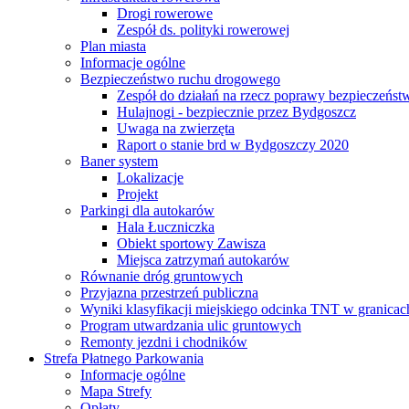
Drogi rowerowe
Zespół ds. polityki rowerowej
Plan miasta
Informacje ogólne
Bezpieczeństwo ruchu drogowego
Zespół do działań na rzecz poprawy bezpieczeńs
Hulajnogi - bezpiecznie przez Bydgoszcz
Uwaga na zwierzęta
Raport o stanie brd w Bydgoszczy 2020
Baner system
Lokalizacje
Projekt
Parkingi dla autokarów
Hala Łuczniczka
Obiekt sportowy Zawisza
Miejsca zatrzymań autokarów
Równanie dróg gruntowych
Przyjazna przestrzeń publiczna
Wyniki klasyfikacji miejskiego odcinka TNT w granicac
Program utwardzania ulic gruntowych
Remonty jezdni i chodników
Strefa Płatnego Parkowania
Informacje ogólne
Mapa Strefy
Opłaty