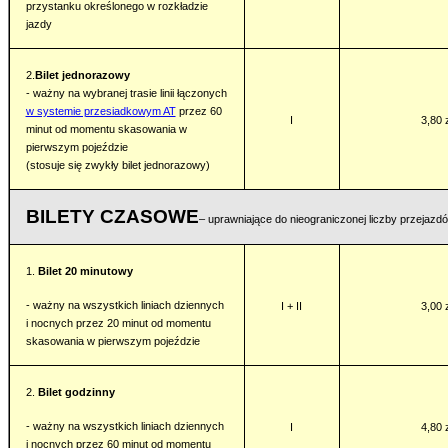
przystanku określonego w rozkładzie
jazdy
2.
Bilet jednorazowy
- ważny na wybranej trasie linii łączonych
w systemie przesiadkowym AT
przez 60
I
3,80 
minut od momentu skasowania w
pierwszym pojeździe
(stosuje się zwykły bilet jednorazowy)
BILETY CZASOWE
– uprawniające do nieograniczonej liczby przejazd
1.
Bilet 20 minutowy
- ważny na wszystkich liniach dziennych
I + II
3,00 
i nocnych przez 20 minut od momentu
skasowania w pierwszym pojeździe
2.
Bilet godzinny
- ważny na wszystkich liniach dziennych
I
4,80 
i nocnych przez 60 minut od momentu