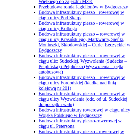
Wielkiego do zajezdni MZK
Przebudowa ronda Jagiellonów w Bydgoszczy
Budowa infrastruktury pieszo - rowerowej w
ciągu ulicy Pod Skarpą
Budowa infrastruktury pieszo - rowerowej w
ciągu ulicy Kolbego
Budowa infrastruktury pieszo – rowerowej w
ciągu ulicy Krasińskiego, Markwarta, Sieńki,
Moniuszki, Skłodowskiej – Curie, Łęczyckiej w
Bydgoszczy
Budowa infrastruktury pieszo – rowerowej w
ciągu ulic: Sudeckiej, Wyzwolenia (Sudecka –
Pelplińska) i Pelplińska (Wyzwolenia – pętla
autobusowa)
Budowa infrastruktury pieszo – rowerowej w
ciągu ulicy Fordońskiej (kładka nad linią
kolejową nr 201)
Budowa infrastruktury pieszo – rowerowej w
ciągu ulicy Wyzwolenia (odc. od ul. Sudeckiej
do początku wału)
Budowa infrastruktury rowerowej w ciągu ulicy
Wojska Polskiego w Bydgoszczy
Budowa infrastruktury pieszo-rowerowej w
ciągu ul. Petersona
Budowa infrastruktury pieszo - rowerowej w