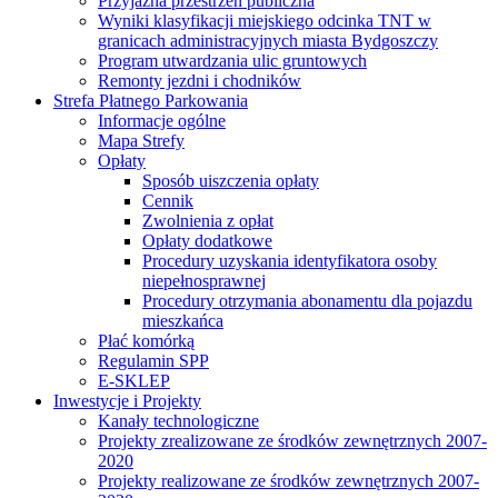
Przyjazna przestrzeń publiczna
Wyniki klasyfikacji miejskiego odcinka TNT w
granicach administracyjnych miasta Bydgoszczy
Program utwardzania ulic gruntowych
Remonty jezdni i chodników
Strefa Płatnego Parkowania
Informacje ogólne
Mapa Strefy
Opłaty
Sposób uiszczenia opłaty
Cennik
Zwolnienia z opłat
Opłaty dodatkowe
Procedury uzyskania identyfikatora osoby
niepełnosprawnej
Procedury otrzymania abonamentu dla pojazdu
mieszkańca
Płać komórką
Regulamin SPP
E-SKLEP
Inwestycje i Projekty
Kanały technologiczne
Projekty zrealizowane ze środków zewnętrznych 2007-
2020
Projekty realizowane ze środków zewnętrznych 2007-