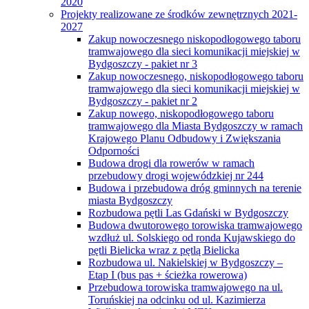
2020
Projekty realizowane ze środków zewnętrznych 2021-
2027
Zakup nowoczesnego niskopodłogowego taboru
tramwajowego dla sieci komunikacji miejskiej w
Bydgoszczy - pakiet nr 3
Zakup nowoczesnego, niskopodłogowego taboru
tramwajowego dla sieci komunikacji miejskiej w
Bydgoszczy - pakiet nr 2
Zakup nowego, niskopodłogowego taboru
tramwajowego dla Miasta Bydgoszczy w ramach
Krajowego Planu Odbudowy i Zwiększania
Odporności
Budowa drogi dla rowerów w ramach
przebudowy drogi wojewódzkiej nr 244
Budowa i przebudowa dróg gminnych na terenie
miasta Bydgoszczy
Rozbudowa pętli Las Gdański w Bydgoszczy
Budowa dwutorowego torowiska tramwajowego
wzdłuż ul. Solskiego od ronda Kujawskiego do
pętli Bielicka wraz z pętlą Bielicka
Rozbudowa ul. Nakielskiej w Bydgoszczy –
Etap I (bus pas + ścieżka rowerowa)
Przebudowa torowiska tramwajowego na ul.
Toruńskiej na odcinku od ul. Kazimierza