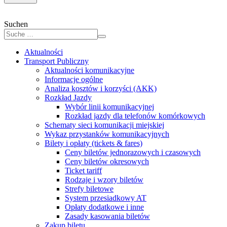
Suchen
Aktualności
Transport Publiczny
Aktualności komunikacyjne
Informacje ogólne
Analiza kosztów i korzyści (AKK)
Rozkład Jazdy
Wybór linii komunikacyjnej
Rozkład jazdy dla telefonów komórkowych
Schematy sieci komunikacji miejskiej
Wykaz przystanków komunikacyjnych
Bilety i opłaty (tickets & fares)
Ceny biletów jednorazowych i czasowych
Ceny biletów okresowych
Ticket tariff
Rodzaje i wzory biletów
Strefy biletowe
System przesiadkowy AT
Opłaty dodatkowe i inne
Zasady kasowania biletów
Zakup biletu