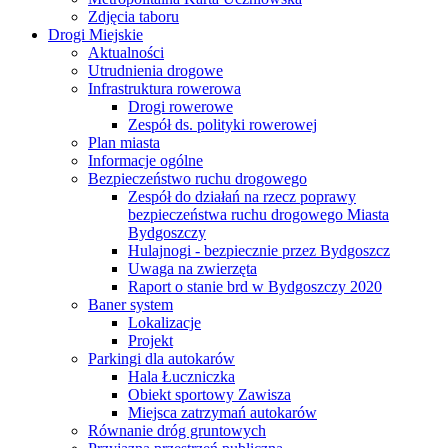
Zdjęcia taboru
Drogi Miejskie
Aktualności
Utrudnienia drogowe
Infrastruktura rowerowa
Drogi rowerowe
Zespół ds. polityki rowerowej
Plan miasta
Informacje ogólne
Bezpieczeństwo ruchu drogowego
Zespół do działań na rzecz poprawy
bezpieczeństwa ruchu drogowego Miasta
Bydgoszczy
Hulajnogi - bezpiecznie przez Bydgoszcz
Uwaga na zwierzęta
Raport o stanie brd w Bydgoszczy 2020
Baner system
Lokalizacje
Projekt
Parkingi dla autokarów
Hala Łuczniczka
Obiekt sportowy Zawisza
Miejsca zatrzymań autokarów
Równanie dróg gruntowych