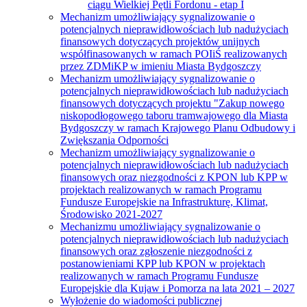
ciągu Wielkiej Pętli Fordonu - etap I
Mechanizm umożliwiający sygnalizowanie o
potencjalnych nieprawidłowościach lub nadużyciach
finansowych dotyczących projektów unijnych
współfinasowanych w ramach POIiŚ realizowanych
przez ZDMiKP w imieniu Miasta Bydgoszczy
Mechanizm umożliwiający sygnalizowanie o
potencjalnych nieprawidłowościach lub nadużyciach
finansowych dotyczących projektu "Zakup nowego
niskopodłogowego taboru tramwajowego dla Miasta
Bydgoszczy w ramach Krajowego Planu Odbudowy i
Zwiększania Odporności
Mechanizm umożliwiający sygnalizowanie o
potencjalnych nieprawidłowościach lub nadużyciach
finansowych oraz niezgodności z KPON lub KPP w
projektach realizowanych w ramach Programu
Fundusze Europejskie na Infrastrukturę, Klimat,
Środowisko 2021-2027
Mechanizmu umożliwiający sygnalizowanie o
potencjalnych nieprawidłowościach lub nadużyciach
finansowych oraz zgłoszenie niezgodności z
postanowieniami KPP lub KPON w projektach
realizowanych w ramach Programu Fundusze
Europejskie dla Kujaw i Pomorza na lata 2021 – 2027
Wyłożenie do wiadomości publicznej