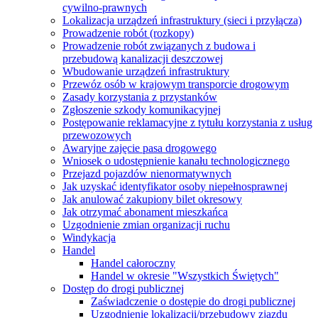
cywilno-prawnych
Lokalizacja urządzeń infrastruktury (sieci i przyłącza)
Prowadzenie robót (rozkopy)
Prowadzenie robót związanych z budowa i
przebudową kanalizacji deszczowej
Wbudowanie urządzeń infrastruktury
Przewóz osób w krajowym transporcie drogowym
Zasady korzystania z przystanków
Zgłoszenie szkody komunikacyjnej
Postępowanie reklamacyjne z tytułu korzystania z usług
przewozowych
Awaryjne zajęcie pasa drogowego
Wniosek o udostępnienie kanału technologicznego
Przejazd pojazdów nienormatywnych
Jak uzyskać identyfikator osoby niepełnosprawnej
Jak anulować zakupiony bilet okresowy
Jak otrzymać abonament mieszkańca
Uzgodnienie zmian organizacji ruchu
Windykacja
Handel
Handel całoroczny
Handel w okresie "Wszystkich Świętych"
Dostęp do drogi publicznej
Zaświadczenie o dostępie do drogi publicznej
Uzgodnienie lokalizacji/przebudowy zjazdu