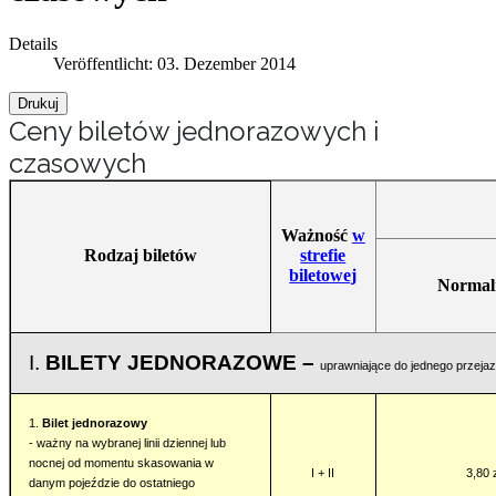
Details
Veröffentlicht: 03. Dezember 2014
Drukuj
Ceny biletów jednorazowych i
czasowych
Ważność
w
Rodzaj biletów
strefie
biletowej
Normal
I.
BILETY JEDNORAZOWE –
uprawniające do jednego przeja
1.
Bilet jednorazowy
- ważny na wybranej linii dziennej lub
nocnej od momentu skasowania w
I + II
3,80 
danym pojeździe do ostatniego