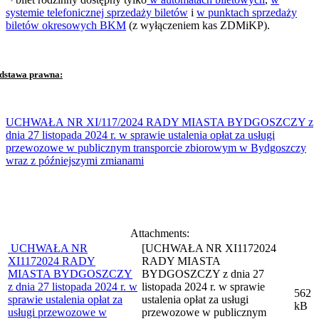
systemie telefonicznej sprzedaży biletów
i
w punktach sprzedaży
biletów okresowych BKM
(z wyłączeniem kas ZDMiKP).
dstawa prawna:
UCHWAŁA NR XI/117/2024 RADY MIASTA BYDGOSZCZY z
dnia 27 listopada 2024 r. w sprawie ustalenia opłat za usługi
przewozowe w publicznym transporcie zbiorowym w Bydgoszczy
wraz z późniejszymi zmianami
Attachments:
UCHWAŁA NR
[UCHWAŁA NR XI1172024
XI1172024 RADY
RADY MIASTA
MIASTA BYDGOSZCZY
BYDGOSZCZY z dnia 27
z dnia 27 listopada 2024 r. w
listopada 2024 r. w sprawie
562
sprawie ustalenia opłat za
ustalenia opłat za usługi
kB
usługi przewozowe w
przewozowe w publicznym