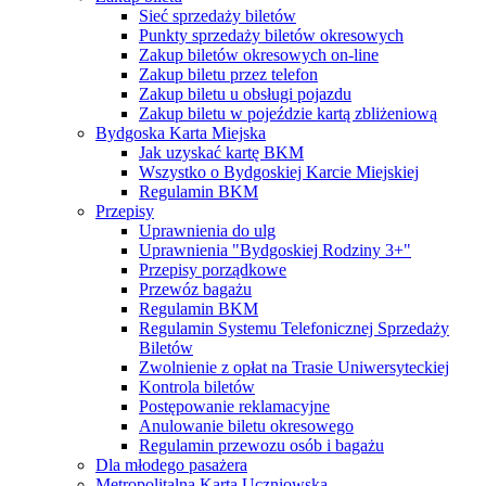
Sieć sprzedaży biletów
Punkty sprzedaży biletów okresowych
Zakup biletów okresowych on-line
Zakup biletu przez telefon
Zakup biletu u obsługi pojazdu
Zakup biletu w pojeździe kartą zbliżeniową
Bydgoska Karta Miejska
Jak uzyskać kartę BKM
Wszystko o Bydgoskiej Karcie Miejskiej
Regulamin BKM
Przepisy
Uprawnienia do ulg
Uprawnienia "Bydgoskiej Rodziny 3+"
Przepisy porządkowe
Przewóz bagażu
Regulamin BKM
Regulamin Systemu Telefonicznej Sprzedaży
Biletów
Zwolnienie z opłat na Trasie Uniwersyteckiej
Kontrola biletów
Postępowanie reklamacyjne
Anulowanie biletu okresowego
Regulamin przewozu osób i bagażu
Dla młodego pasażera
Metropolitalna Karta Uczniowska