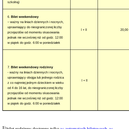
szkolną)
6.
Bilet weekendowy
– ważny na liniach dziennych i nocnych,
uprawniający do nieograniczonej liczby
I + II
20,00 
przejazdów od momentu skasowania
jednak nie wcześniej niż od godz. 12:00
w piątek do godz. 6:00 w poniedziałek
7.
Bilet weekendowy rodzinny
- ważny na liniach dziennych i nocnych,
uprawniający obojga lub jednego rodzica
I + II
z co najmniej jednym dzieckiem w wieku
od 4 do 16 lat, do nieograniczonej liczby
przejazdów od momentu skasowania
jednak nie wcześniej niż od godz. 12:00
w piątek do godz. 6:00 w poniedziałek
1
)
bilet rodzinny dostępny tylko
w automatach biletowych
,
w