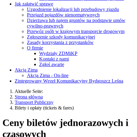
Jak załatwić sprawę
Uzgodnienie lokalizacji lub przebudowy zjazdu
Przejazd pojazdów nienormatywnych
Dzierżawa lub najem gruntów na podstawie umów
cywilno-prawnych
Przewóz osób w krajowym transporcie drogowym
Zgłoszenie szkody komunikacyjnej
Zasady korzystania z przystanków
O firmie
Wydziały ZDMiKP
Kontakt z nami
Zgłoś awarię
Akcja Zima
Akcja Zima - On-line
Zintegrowany Węzeł Komunikacyjny Bydgoszcz Leśna
Aktuelle Seite:
Strona główna
Transport Publiczny
Bilety i opłaty (tickets & fares)
Ceny biletów jednorazowych i
czasowych