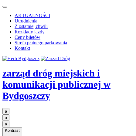
AKTUALNOŚCI
Utrudnienia
Z ostatniej chwili
Rozkłady jazdy
Ceny biletów
Strefa płatnego parkowania
Kontakt
zarząd dróg miejskich i
komunikacji publicznej
w
Bydgoszczy
a
a
a
Kontrast