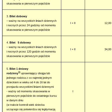
skasowania w pierwszym pojeździe
3.
Bilet dobowy
– ważny na wszystkich liniach dziennych
I + II
12,00 
i nocnych przez 24 godziny od momentu
skasowania w pierwszym pojeździe
4.
Bilet 5 dobowy
– ważny na wszystkich liniach dziennych
I + II
34,00 
i nocnych przez 120 godzin od momentu
skasowania w pierwszym pojeździe
5.
Bilet 1 dniowy
1)
rodzinny
uprawniający obojga lub
jednego rodzica z co najmniej jednym
dzieckiem w wieku od 4 do 16 lat do
przejazdu wszystkimi liniami dziennymi
- ważny od momentu skasowania w
I
pierwszym pojeździe do ostatniego kursu
w danym dniu
(w trakcie kontroli wiek dziecka
uczącego się potwierdza się legitymacją