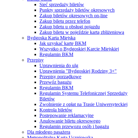
Sieć sprzedaży biletów
Punkty sprzedaży biletów okresowych
Zakup biletów okresowych on-line
Zakup biletu przez telefon
Zakup biletu u obsługi pojazdu
Zakup biletu w pojeździe kartą zbliżeniową
Bydgoska Karta Miejska
Jak uzyskać kartę BKM
Wszystko o Bydgoskiej Karcie Miejskiej
Regulamin BKM
Przepisy
Uprawnienia do ulg
Uprawnienia "Bydgoskiej Rodziny 3+"
Przepisy porządkowe
Przewóz bagażu
Regulamin BKM
Regulamin Systemu Telefonicznej Sprzedaży
Biletów
Zwolnienie z opłat na Trasie Uniwersyteckiej
Kontrola biletów
Postępowanie reklamacyjne
Anulowanie biletu okresowego
Regulamin przewozu osób i bagażu
Dla młodego pasażera
Metropolitalna Karta Uczniowska