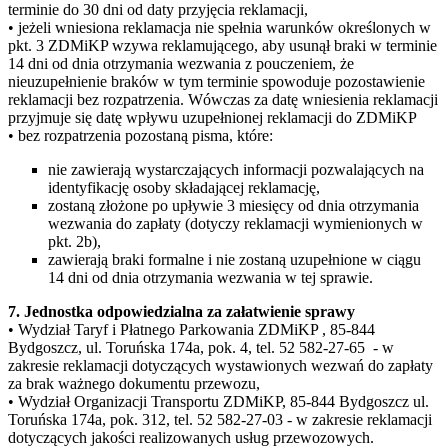
terminie do 30 dni od daty przyjęcia reklamacji,
• jeżeli wniesiona reklamacja nie spełnia warunków określonych w
pkt. 3 ZDMiKP wzywa reklamującego, aby usunął braki w terminie
14 dni od dnia otrzymania wezwania z pouczeniem, że
nieuzupełnienie braków w tym terminie spowoduje pozostawienie
reklamacji bez rozpatrzenia. Wówczas za datę wniesienia reklamacji
przyjmuje się datę wpływu uzupełnionej reklamacji do ZDMiKP
• bez rozpatrzenia pozostaną pisma, które:
nie zawierają wystarczających informacji pozwalających na
identyfikację osoby składającej reklamację,
zostaną złożone po upływie 3 miesięcy od dnia otrzymania
wezwania do zapłaty (dotyczy reklamacji wymienionych w
pkt. 2b),
zawierają braki formalne i nie zostaną uzupełnione w ciągu
14 dni od dnia otrzymania wezwania w tej sprawie.
7. Jednostka odpowiedzialna za załatwienie sprawy
• Wydział Taryf i Płatnego Parkowania ZDMiKP , 85-844
Bydgoszcz, ul. Toruńska 174a, pok. 4, tel. 52 582-27-65 - w
zakresie reklamacji dotyczących wystawionych wezwań do zapłaty
za brak ważnego dokumentu przewozu,
• Wydział Organizacji Transportu ZDMiKP, 85-844 Bydgoszcz ul.
Toruńska 174a, pok. 312, tel. 52 582-27-03 - w zakresie reklamacji
dotyczących jakości realizowanych usług przewozowych.