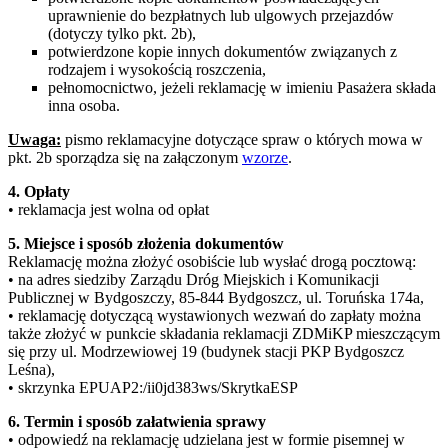
uprawnienie do bezpłatnych lub ulgowych przejazdów
(dotyczy tylko pkt. 2b),
potwierdzone kopie innych dokumentów związanych z
rodzajem i wysokością roszczenia,
pełnomocnictwo, jeżeli reklamację w imieniu Pasażera składa
inna osoba.
Uwaga:
pismo reklamacyjne dotyczące spraw o których mowa w
pkt. 2b sporządza się na załączonym
wzorze
.
4. Opłaty
• reklamacja jest wolna od opłat
5. Miejsce i sposób złożenia dokumentów
Reklamację można złożyć osobiście lub wysłać drogą pocztową:
• na adres siedziby Zarządu Dróg Miejskich i Komunikacji
Publicznej w Bydgoszczy, 85-844 Bydgoszcz, ul. Toruńska 174a,
• reklamację dotyczącą wystawionych wezwań do zapłaty można
także złożyć w punkcie składania reklamacji ZDMiKP mieszczącym
się przy ul. Modrzewiowej 19 (budynek stacji PKP Bydgoszcz
Leśna),
• skrzynka EPUAP2:/ii0jd383ws/SkrytkaESP
6. Termin i sposób załatwienia sprawy
• odpowiedź na reklamację udzielana jest w formie pisemnej w