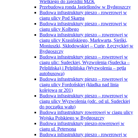
Wielkiego do zajezdni MZK
Przebudowa ronda Jagiellonów w Bydgoszczy
Budowa infrastruktury pieszo - rowerowej w
ciągu ulicy Pod Skarpą
Budowa infrastruktury pieszo - rowerowej w
ciągu ulicy Kolbego
Budowa infrastruktury pieszo – rowerowej w
ciągu ulicy Krasińskiego, Markwarta, Sieńki,
Moniuszki, Skłodowskiej – Curie, Łęczyckiej w
Bydgoszczy
Budowa infrastruktury pieszo – rowerowej w
ciągu ulic: Sudeckiej, Wyzwolenia (Sudecka –
Pelplińska) i Pelplińska (Wyzwolenia – pętla
autobusowa)
Budowa infrastruktury pieszo – rowerowej w
ciągu ulicy Fordońskiej (kładka nad linią
kolejową nr 201)
Budowa infrastruktury pieszo – rowerowej w
ciągu ulicy Wyzwolenia (odc. od ul. Sudeckiej
do początku wału)
Budowa infrastruktury rowerowej w ciągu ulicy
Wojska Polskiego w Bydgoszczy
Budowa infrastruktury pieszo-rowerowej w
ciągu ul. Petersona
Budowa infrastruktury pieszo - rowerowej w