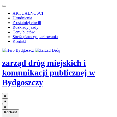
AKTUALNOŚCI
Utrudnienia
Z ostatniej chwili
Rozkłady jazdy
Ceny biletów
Strefa płatnego parkowania
Kontakt
zarząd dróg miejskich i
komunikacji publicznej
w
Bydgoszczy
a
a
a
Kontrast