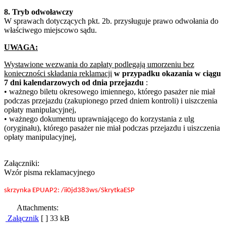
8. Tryb odwoławczy
W sprawach dotyczących pkt. 2b. przysługuje prawo odwołania do
właściwego miejscowo sądu.
UWAGA:
Wystawione wezwania do zapłaty podlegają umorzeniu bez
konieczności składania reklamacji
w przypadku okazania w ciągu
7 dni kalendarzowych od dnia przejazdu
:
• ważnego biletu okresowego imiennego, którego pasażer nie miał
podczas przejazdu (zakupionego przed dniem kontroli) i uiszczenia
opłaty manipulacyjnej,
• ważnego dokumentu uprawniającego do korzystania z ulg
(oryginału), którego pasażer nie miał podczas przejazdu i uiszczenia
opłaty manipulacyjnej,
Załączniki:
Wzór pisma reklamacyjnego
skrzynka EPUAP2: /ii0jd383ws/SkrytkaESP
Attachments:
Załącznik
[ ]
33 kB