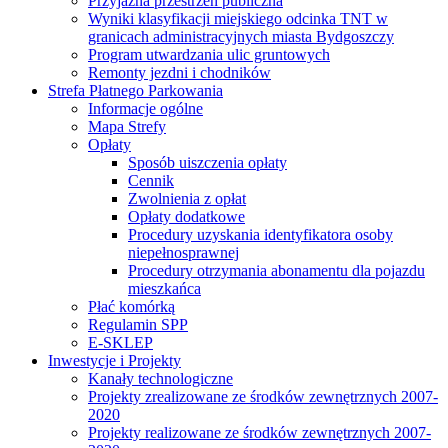
Przyjazna przestrzeń publiczna
Wyniki klasyfikacji miejskiego odcinka TNT w
granicach administracyjnych miasta Bydgoszczy
Program utwardzania ulic gruntowych
Remonty jezdni i chodników
Strefa Płatnego Parkowania
Informacje ogólne
Mapa Strefy
Opłaty
Sposób uiszczenia opłaty
Cennik
Zwolnienia z opłat
Opłaty dodatkowe
Procedury uzyskania identyfikatora osoby
niepełnosprawnej
Procedury otrzymania abonamentu dla pojazdu
mieszkańca
Płać komórką
Regulamin SPP
E-SKLEP
Inwestycje i Projekty
Kanały technologiczne
Projekty zrealizowane ze środków zewnętrznych 2007-
2020
Projekty realizowane ze środków zewnętrznych 2007-