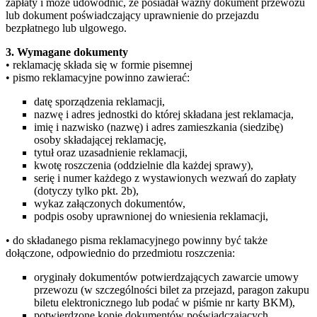
zapłaty i może udowodnić, że posiadał ważny dokument przewozu
lub dokument poświadczający uprawnienie do przejazdu
bezpłatnego lub ulgowego.
3. Wymagane dokumenty
• reklamację składa się w formie pisemnej
• pismo reklamacyjne powinno zawierać:
datę sporządzenia reklamacji,
nazwę i adres jednostki do której składana jest reklamacja,
imię i nazwisko (nazwę) i adres zamieszkania (siedzibę)
osoby składającej reklamację,
tytuł oraz uzasadnienie reklamacji,
kwotę roszczenia (oddzielnie dla każdej sprawy),
serię i numer każdego z wystawionych wezwań do zapłaty
(dotyczy tylko pkt. 2b),
wykaz załączonych dokumentów,
podpis osoby uprawnionej do wniesienia reklamacji,
• do składanego pisma reklamacyjnego powinny być także
dołączone, odpowiednio do przedmiotu roszczenia:
oryginały dokumentów potwierdzających zawarcie umowy
przewozu (w szczególności bilet za przejazd, paragon zakupu
biletu elektronicznego lub podać w piśmie nr karty BKM),
potwierdzone kopie dokumentów poświadczających