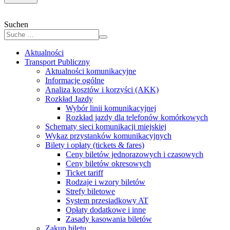
Suchen
Aktualności
Transport Publiczny
Aktualności komunikacyjne
Informacje ogólne
Analiza kosztów i korzyści (AKK)
Rozkład Jazdy
Wybór linii komunikacyjnej
Rozkład jazdy dla telefonów komórkowych
Schematy sieci komunikacji miejskiej
Wykaz przystanków komunikacyjnych
Bilety i opłaty (tickets & fares)
Ceny biletów jednorazowych i czasowych
Ceny biletów okresowych
Ticket tariff
Rodzaje i wzory biletów
Strefy biletowe
System przesiadkowy AT
Opłaty dodatkowe i inne
Zasady kasowania biletów
Zakup biletu