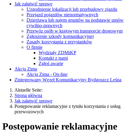
Jak załatwić sprawę
Uzgodnienie lokalizacji lub przebudowy zjazdu
Przejazd pojazdów nienormatywnych
Dzierżawa lub najem gruntów na podstawie umów
cywilno-prawnych
Przewóz osób w krajowym transporcie drogowym
Zgłoszenie szkody komunikacyjnej
Zasady korzystania z przystanków
O firmie
Wydziały ZDMiKP
Kontakt z nami
Zgłoś awarię
Akcja Zima
Akcja Zima - On-line
Zintegrowany Węzeł Komunikacyjny Bydgoszcz Leśna
Aktuelle Seite:
Strona główna
Jak załatwić sprawę
Postępowanie reklamacyjne z tytułu korzystania z usług
przewozowych
Postępowanie reklamacyjne