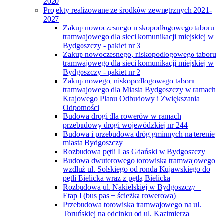
2020
Projekty realizowane ze środków zewnętrznych 2021-
2027
Zakup nowoczesnego niskopodłogowego taboru
tramwajowego dla sieci komunikacji miejskiej w
Bydgoszczy - pakiet nr 3
Zakup nowoczesnego, niskopodłogowego taboru
tramwajowego dla sieci komunikacji miejskiej w
Bydgoszczy - pakiet nr 2
Zakup nowego, niskopodłogowego taboru
tramwajowego dla Miasta Bydgoszczy w ramach
Krajowego Planu Odbudowy i Zwiększania
Odporności
Budowa drogi dla rowerów w ramach
przebudowy drogi wojewódzkiej nr 244
Budowa i przebudowa dróg gminnych na terenie
miasta Bydgoszczy
Rozbudowa pętli Las Gdański w Bydgoszczy
Budowa dwutorowego torowiska tramwajowego
wzdłuż ul. Solskiego od ronda Kujawskiego do
pętli Bielicka wraz z pętlą Bielicka
Rozbudowa ul. Nakielskiej w Bydgoszczy –
Etap I (bus pas + ścieżka rowerowa)
Przebudowa torowiska tramwajowego na ul.
Toruńskiej na odcinku od ul. Kazimierza