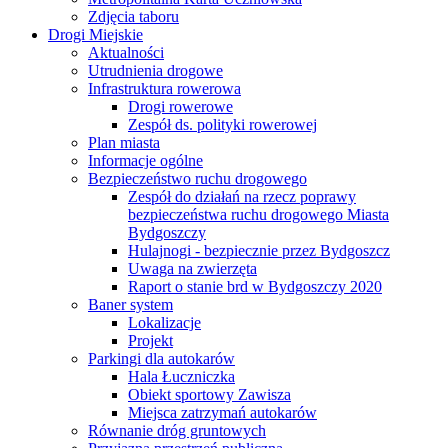
Zdjęcia taboru
Drogi Miejskie
Aktualności
Utrudnienia drogowe
Infrastruktura rowerowa
Drogi rowerowe
Zespół ds. polityki rowerowej
Plan miasta
Informacje ogólne
Bezpieczeństwo ruchu drogowego
Zespół do działań na rzecz poprawy
bezpieczeństwa ruchu drogowego Miasta
Bydgoszczy
Hulajnogi - bezpiecznie przez Bydgoszcz
Uwaga na zwierzęta
Raport o stanie brd w Bydgoszczy 2020
Baner system
Lokalizacje
Projekt
Parkingi dla autokarów
Hala Łuczniczka
Obiekt sportowy Zawisza
Miejsca zatrzymań autokarów
Równanie dróg gruntowych