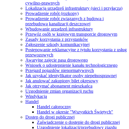
cywilno-prawnych
Lokalizacja urządzeń infrastruktury (sieci i przyłącza)
Prowadzenie robót (rozkopy)
Prowadzenie robót związanych z budowa i
przebudową kanalizacji deszczowej
Wbudowanie urządzeń infrastruktury
Przewóz osób w krajowym transporcie drogowym
Zasady korzystania z przystanków
Zgłoszenie szkody komunikacyjnej
Postępowanie reklamacyjne z tytułu korzystania z usług
przewozowych
Awaryjne zajęcie pasa drogowego
Wniosek o udostępnienie kanału technologicznego
Przejazd pojazdów nienormatywnych
Jak uzyskać identyfikator osoby niepełnosprawnej
Jak anulować zakupiony bilet okresowy
Jak otrzymać abonament mieszkańca
Uzgodnienie zmian organizacji ruchu
Windykacja
Handel
Handel całoroczny
Handel w okresie "Wszystkich Świętych"
Dostęp do drogi publicznej
Zaświadczenie o dostępie do drogi publicznej
Uzgodnienie lokalizacji/przebudowy zjazdu