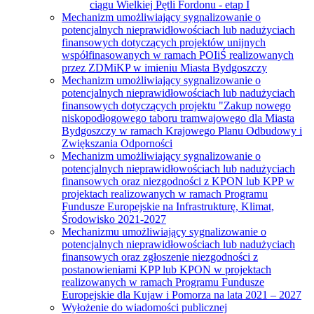
ciągu Wielkiej Pętli Fordonu - etap I
Mechanizm umożliwiający sygnalizowanie o
potencjalnych nieprawidłowościach lub nadużyciach
finansowych dotyczących projektów unijnych
współfinasowanych w ramach POIiŚ realizowanych
przez ZDMiKP w imieniu Miasta Bydgoszczy
Mechanizm umożliwiający sygnalizowanie o
potencjalnych nieprawidłowościach lub nadużyciach
finansowych dotyczących projektu "Zakup nowego
niskopodłogowego taboru tramwajowego dla Miasta
Bydgoszczy w ramach Krajowego Planu Odbudowy i
Zwiększania Odporności
Mechanizm umożliwiający sygnalizowanie o
potencjalnych nieprawidłowościach lub nadużyciach
finansowych oraz niezgodności z KPON lub KPP w
projektach realizowanych w ramach Programu
Fundusze Europejskie na Infrastrukturę, Klimat,
Środowisko 2021-2027
Mechanizmu umożliwiający sygnalizowanie o
potencjalnych nieprawidłowościach lub nadużyciach
finansowych oraz zgłoszenie niezgodności z
postanowieniami KPP lub KPON w projektach
realizowanych w ramach Programu Fundusze
Europejskie dla Kujaw i Pomorza na lata 2021 – 2027
Wyłożenie do wiadomości publicznej