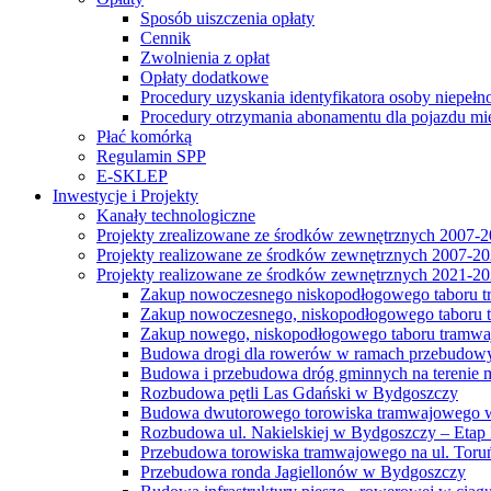
Sposób uiszczenia opłaty
Cennik
Zwolnienia z opłat
Opłaty dodatkowe
Procedury uzyskania identyfikatora osoby niepełn
Procedury otrzymania abonamentu dla pojazdu mi
Płać komórką
Regulamin SPP
E-SKLEP
Inwestycje i Projekty
Kanały technologiczne
Projekty zrealizowane ze środków zewnętrznych 2007-
Projekty realizowane ze środków zewnętrznych 2007-2
Projekty realizowane ze środków zewnętrznych 2021-2
Zakup nowoczesnego niskopodłogowego taboru tra
Zakup nowoczesnego, niskopodłogowego taboru tr
Zakup nowego, niskopodłogowego taboru tramwa
Budowa drogi dla rowerów w ramach przebudowy
Budowa i przebudowa dróg gminnych na terenie 
Rozbudowa pętli Las Gdański w Bydgoszczy
Budowa dwutorowego torowiska tramwajowego wzdłu
Rozbudowa ul. Nakielskiej w Bydgoszczy – Etap I
Przebudowa torowiska tramwajowego na ul. Toruń
Przebudowa ronda Jagiellonów w Bydgoszczy