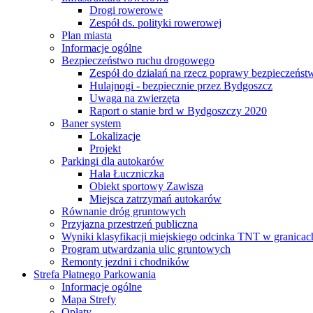
Drogi rowerowe
Zespół ds. polityki rowerowej
Plan miasta
Informacje ogólne
Bezpieczeństwo ruchu drogowego
Zespół do działań na rzecz poprawy bezpieczeńs
Hulajnogi - bezpiecznie przez Bydgoszcz
Uwaga na zwierzęta
Raport o stanie brd w Bydgoszczy 2020
Baner system
Lokalizacje
Projekt
Parkingi dla autokarów
Hala Łuczniczka
Obiekt sportowy Zawisza
Miejsca zatrzymań autokarów
Równanie dróg gruntowych
Przyjazna przestrzeń publiczna
Wyniki klasyfikacji miejskiego odcinka TNT w granicac
Program utwardzania ulic gruntowych
Remonty jezdni i chodników
Strefa Płatnego Parkowania
Informacje ogólne
Mapa Strefy
Opłaty