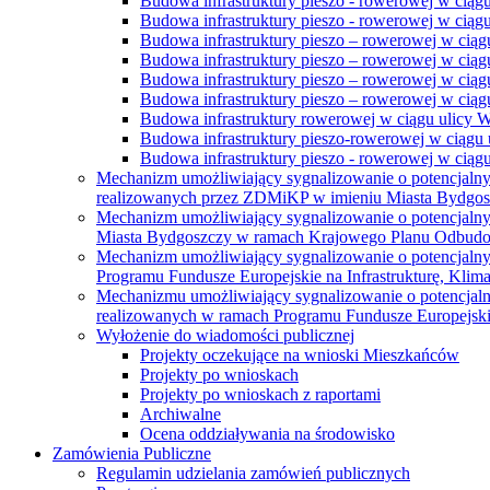
Budowa infrastruktury pieszo - rowerowej w ciąg
Budowa infrastruktury pieszo - rowerowej w ciąg
Budowa infrastruktury pieszo – rowerowej w ciąg
Budowa infrastruktury pieszo – rowerowej w ciągu
Budowa infrastruktury pieszo – rowerowej w ciągu
Budowa infrastruktury pieszo – rowerowej w ciągu
Budowa infrastruktury rowerowej w ciągu ulicy 
Budowa infrastruktury pieszo-rowerowej w ciągu u
Budowa infrastruktury pieszo - rowerowej w ciągu 
Mechanizm umożliwiający sygnalizowanie o potencjaln
realizowanych przez ZDMiKP w imieniu Miasta Bydgo
Mechanizm umożliwiający sygnalizowanie o potencjaln
Miasta Bydgoszczy w ramach Krajowego Planu Odbudo
Mechanizm umożliwiający sygnalizowanie o potencjaln
Programu Fundusze Europejskie na Infrastrukturę, Klim
Mechanizmu umożliwiający sygnalizowanie o potencjaln
realizowanych w ramach Programu Fundusze Europejskie
Wyłożenie do wiadomości publicznej
Projekty oczekujące na wnioski Mieszkańców
Projekty po wnioskach
Projekty po wnioskach z raportami
Archiwalne
Ocena oddziaływania na środowisko
Zamówienia Publiczne
Regulamin udzielania zamówień publicznych