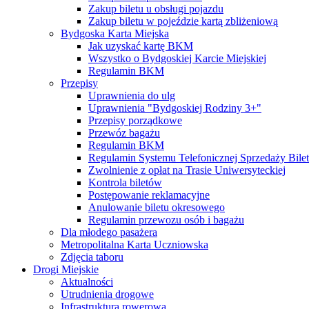
Zakup biletu u obsługi pojazdu
Zakup biletu w pojeździe kartą zbliżeniową
Bydgoska Karta Miejska
Jak uzyskać kartę BKM
Wszystko o Bydgoskiej Karcie Miejskiej
Regulamin BKM
Przepisy
Uprawnienia do ulg
Uprawnienia "Bydgoskiej Rodziny 3+"
Przepisy porządkowe
Przewóz bagażu
Regulamin BKM
Regulamin Systemu Telefonicznej Sprzedaży Bile
Zwolnienie z opłat na Trasie Uniwersyteckiej
Kontrola biletów
Postępowanie reklamacyjne
Anulowanie biletu okresowego
Regulamin przewozu osób i bagażu
Dla młodego pasażera
Metropolitalna Karta Uczniowska
Zdjęcia taboru
Drogi Miejskie
Aktualności
Utrudnienia drogowe
Infrastruktura rowerowa