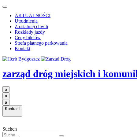
AKTUALNOŚCI
Utrudnienia
Z ostatniej chwili
Rozkłady jazdy
Ceny biletów
Strefa płatnego parkowania
Kontakt
zarząd dróg miejskich i komuni
a
a
a
Kontrast
Suchen