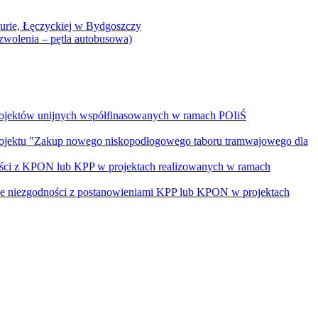
Curie, Łęczyckiej w Bydgoszczy
yzwolenia – pętla autobusowa)
rojektów unijnych współfinasowanych w ramach POIiŚ
projektu "Zakup nowego niskopodłogowego taboru tramwajowego dla
ości z KPON lub KPP w projektach realizowanych w ramach
nie niezgodności z postanowieniami KPP lub KPON w projektach