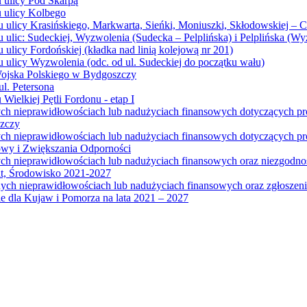
u ulicy Pod Skarpą
u ulicy Kolbego
u ulicy Krasińskiego, Markwarta, Sieńki, Moniuszki, Skłodowskiej – 
 ulic: Sudeckiej, Wyzwolenia (Sudecka – Pelplińska) i Pelplińska (W
 ulicy Fordońskiej (kładka nad linią kolejową nr 201)
 ulicy Wyzwolenia (odc. od ul. Sudeckiej do początku wału)
Wojska Polskiego w Bydgoszczy
l. Petersona
Wielkiej Pętli Fordonu - etap I
ych nieprawidłowościach lub nadużyciach finansowych dotyczących p
szczy
ych nieprawidłowościach lub nadużyciach finansowych dotyczących 
wy i Zwiększania Odporności
ych nieprawidłowościach lub nadużyciach finansowych oraz niezgodn
at, Środowisko 2021-2027
ych nieprawidłowościach lub nadużyciach finansowych oraz zgłosze
 dla Kujaw i Pomorza na lata 2021 – 2027