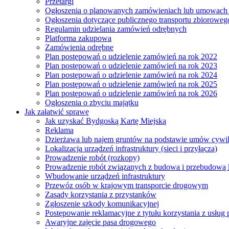
Przetargi
Ogłoszenia o planowanych zamówieniach lub umowac
Ogłoszenia dotyczące publicznego transportu zbioroweg
Regulamin udzielania zamówień odrębnych
Platforma zakupowa
Zamówienia odrębne
Plan postępowań o udzielenie zamówień na rok 2022
Plan postępowań o udzielenie zamówień na rok 2023
Plan postępowań o udzielenie zamówień na rok 2024
Plan postępowań o udzielenie zamówień na rok 2025
Plan postępowań o udzielenie zamówień na rok 2026
Ogłoszenia o zbyciu majątku
Jak załatwić sprawę
Jak uzyskać Bydgoską Kartę Miejską
Reklama
Dzierżawa lub najem gruntów na podstawie umów cywi
Lokalizacja urządzeń infrastruktury (sieci i przyłącza)
Prowadzenie robót (rozkopy)
Prowadzenie robót związanych z budowa i przebudową k
Wbudowanie urządzeń infrastruktury
Przewóz osób w krajowym transporcie drogowym
Zasady korzystania z przystanków
Zgłoszenie szkody komunikacyjnej
Postępowanie reklamacyjne z tytułu korzystania z usłu
Awaryjne zajęcie pasa drogowego