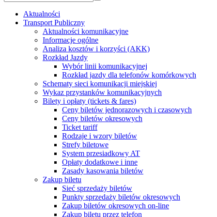
Aktualności
Transport Publiczny
Aktualności komunikacyjne
Informacje ogólne
Analiza kosztów i korzyści (AKK)
Rozkład Jazdy
Wybór linii komunikacyjnej
Rozkład jazdy dla telefonów komórkowych
Schematy sieci komunikacji miejskiej
Wykaz przystanków komunikacyjnych
Bilety i opłaty (tickets & fares)
Ceny biletów jednorazowych i czasowych
Ceny biletów okresowych
Ticket tariff
Rodzaje i wzory biletów
Strefy biletowe
System przesiadkowy AT
Opłaty dodatkowe i inne
Zasady kasowania biletów
Zakup biletu
Sieć sprzedaży biletów
Punkty sprzedaży biletów okresowych
Zakup biletów okresowych on-line
Zakup biletu przez telefon