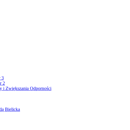
 3
r 2
 i Zwiększania Odporności
lą Bielicka