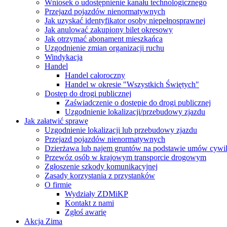
Wniosek o udostępnienie kanału technologicznego
Przejazd pojazdów nienormatywnych
Jak uzyskać identyfikator osoby niepełnosprawnej
Jak anulować zakupiony bilet okresowy
Jak otrzymać abonament mieszkańca
Uzgodnienie zmian organizacji ruchu
Windykacja
Handel
Handel całoroczny
Handel w okresie "Wszystkich Świętych"
Dostęp do drogi publicznej
Zaświadczenie o dostępie do drogi publicznej
Uzgodnienie lokalizacji/przebudowy zjazdu
Jak załatwić sprawę
Uzgodnienie lokalizacji lub przebudowy zjazdu
Przejazd pojazdów nienormatywnych
Dzierżawa lub najem gruntów na podstawie umów cywi
Przewóz osób w krajowym transporcie drogowym
Zgłoszenie szkody komunikacyjnej
Zasady korzystania z przystanków
O firmie
Wydziały ZDMiKP
Kontakt z nami
Zgłoś awarię
Akcja Zima