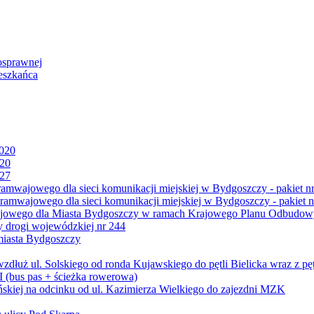
osprawnej
eszkańca
2020
020
027
mwajowego dla sieci komunikacji miejskiej w Bydgoszczy - pakiet nr
amwajowego dla sieci komunikacji miejskiej w Bydgoszczy - pakiet n
jowego dla Miasta Bydgoszczy w ramach Krajowego Planu Odbudowy
 drogi wojewódzkiej nr 244
miasta Bydgoszczy
ż ul. Solskiego od ronda Kujawskiego do pętli Bielicka wraz z pęt
 (bus pas + ścieżka rowerowa)
skiej na odcinku od ul. Kazimierza Wielkiego do zajezdni MZK