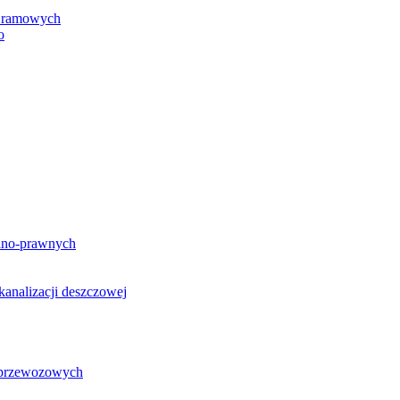
h ramowych
o
lno-prawnych
analizacji deszczowej
g przewozowych