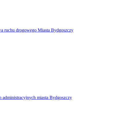
twa ruchu drogowego Miasta Bydgoszczy
h administracyjnych miasta Bydgoszczy