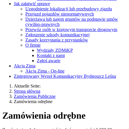
Jak załatwić sprawę
Uzgodnienie lokalizacji lub przebudowy zjazdu
Przejazd pojazdów nienormatywnych
Dzierżawa lub najem gruntów na podstawie umów
cywilno-prawnych
Przewóz osób w krajowym transporcie drogowym
Zgłoszenie szkody komunikacyjnej
Zasady korzystania z przystanków
O firmie
Wydziały ZDMiKP
Kontakt z nami
Zgłoś awarię
Akcja Zima
Akcja Zima - On-line
Zintegrowany Węzeł Komunikacyjny Bydgoszcz Leśna
Aktuelle Seite:
Strona główna
Zamówienia Publiczne
Zamówienia odrębne
Zamówienia odrębne