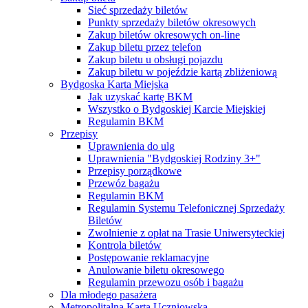
Sieć sprzedaży biletów
Punkty sprzedaży biletów okresowych
Zakup biletów okresowych on-line
Zakup biletu przez telefon
Zakup biletu u obsługi pojazdu
Zakup biletu w pojeździe kartą zbliżeniową
Bydgoska Karta Miejska
Jak uzyskać kartę BKM
Wszystko o Bydgoskiej Karcie Miejskiej
Regulamin BKM
Przepisy
Uprawnienia do ulg
Uprawnienia "Bydgoskiej Rodziny 3+"
Przepisy porządkowe
Przewóz bagażu
Regulamin BKM
Regulamin Systemu Telefonicznej Sprzedaży
Biletów
Zwolnienie z opłat na Trasie Uniwersyteckiej
Kontrola biletów
Postępowanie reklamacyjne
Anulowanie biletu okresowego
Regulamin przewozu osób i bagażu
Dla młodego pasażera
Metropolitalna Karta Uczniowska