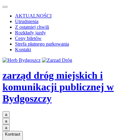
AKTUALNOŚCI
Utrudnienia
Z ostatniej chwili
Rozkłady jazdy
Ceny biletów
Strefa płatnego parkowania
Kontakt
zarząd dróg miejskich i
komunikacji publicznej
w
Bydgoszczy
a
a
a
Kontrast