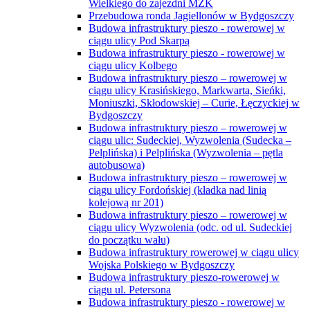
Wielkiego do zajezdni MZK
Przebudowa ronda Jagiellonów w Bydgoszczy
Budowa infrastruktury pieszo - rowerowej w
ciągu ulicy Pod Skarpą
Budowa infrastruktury pieszo - rowerowej w
ciągu ulicy Kolbego
Budowa infrastruktury pieszo – rowerowej w
ciągu ulicy Krasińskiego, Markwarta, Sieńki,
Moniuszki, Skłodowskiej – Curie, Łęczyckiej w
Bydgoszczy
Budowa infrastruktury pieszo – rowerowej w
ciągu ulic: Sudeckiej, Wyzwolenia (Sudecka –
Pelplińska) i Pelplińska (Wyzwolenia – pętla
autobusowa)
Budowa infrastruktury pieszo – rowerowej w
ciągu ulicy Fordońskiej (kładka nad linią
kolejową nr 201)
Budowa infrastruktury pieszo – rowerowej w
ciągu ulicy Wyzwolenia (odc. od ul. Sudeckiej
do początku wału)
Budowa infrastruktury rowerowej w ciągu ulicy
Wojska Polskiego w Bydgoszczy
Budowa infrastruktury pieszo-rowerowej w
ciągu ul. Petersona
Budowa infrastruktury pieszo - rowerowej w