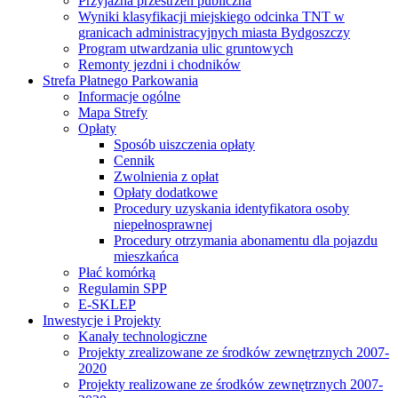
Przyjazna przestrzeń publiczna
Wyniki klasyfikacji miejskiego odcinka TNT w
granicach administracyjnych miasta Bydgoszczy
Program utwardzania ulic gruntowych
Remonty jezdni i chodników
Strefa Płatnego Parkowania
Informacje ogólne
Mapa Strefy
Opłaty
Sposób uiszczenia opłaty
Cennik
Zwolnienia z opłat
Opłaty dodatkowe
Procedury uzyskania identyfikatora osoby
niepełnosprawnej
Procedury otrzymania abonamentu dla pojazdu
mieszkańca
Płać komórką
Regulamin SPP
E-SKLEP
Inwestycje i Projekty
Kanały technologiczne
Projekty zrealizowane ze środków zewnętrznych 2007-
2020
Projekty realizowane ze środków zewnętrznych 2007-