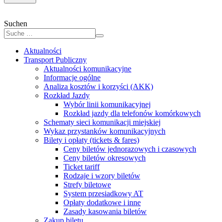
Suchen
Aktualności
Transport Publiczny
Aktualności komunikacyjne
Informacje ogólne
Analiza kosztów i korzyści (AKK)
Rozkład Jazdy
Wybór linii komunikacyjnej
Rozkład jazdy dla telefonów komórkowych
Schematy sieci komunikacji miejskiej
Wykaz przystanków komunikacyjnych
Bilety i opłaty (tickets & fares)
Ceny biletów jednorazowych i czasowych
Ceny biletów okresowych
Ticket tariff
Rodzaje i wzory biletów
Strefy biletowe
System przesiadkowy AT
Opłaty dodatkowe i inne
Zasady kasowania biletów
Zakup biletu