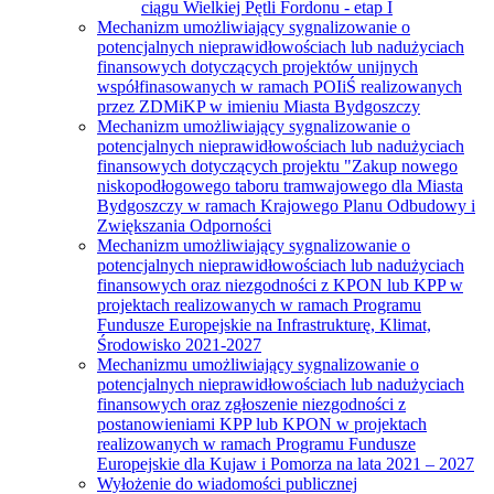
ciągu Wielkiej Pętli Fordonu - etap I
Mechanizm umożliwiający sygnalizowanie o
potencjalnych nieprawidłowościach lub nadużyciach
finansowych dotyczących projektów unijnych
współfinasowanych w ramach POIiŚ realizowanych
przez ZDMiKP w imieniu Miasta Bydgoszczy
Mechanizm umożliwiający sygnalizowanie o
potencjalnych nieprawidłowościach lub nadużyciach
finansowych dotyczących projektu "Zakup nowego
niskopodłogowego taboru tramwajowego dla Miasta
Bydgoszczy w ramach Krajowego Planu Odbudowy i
Zwiększania Odporności
Mechanizm umożliwiający sygnalizowanie o
potencjalnych nieprawidłowościach lub nadużyciach
finansowych oraz niezgodności z KPON lub KPP w
projektach realizowanych w ramach Programu
Fundusze Europejskie na Infrastrukturę, Klimat,
Środowisko 2021-2027
Mechanizmu umożliwiający sygnalizowanie o
potencjalnych nieprawidłowościach lub nadużyciach
finansowych oraz zgłoszenie niezgodności z
postanowieniami KPP lub KPON w projektach
realizowanych w ramach Programu Fundusze
Europejskie dla Kujaw i Pomorza na lata 2021 – 2027
Wyłożenie do wiadomości publicznej