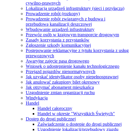
cywilno-prawnych
Lokalizacja urządzeń infrastruktury (sieci i przyłącza)
Prowadzenie robót (rozkopy)
Prowadzenie robót związanych z budowa i
przebudową kanalizacji deszczowej
Wbudowanie urządzeń infrastruktury
Przewóz osób w krajowym transporcie drogowym
Zasady korzystania z przystanków
Zgłoszenie szkody komunikacyjnej
Postępowanie reklamacyjne z tytułu korzystania z usług
przewozowych
Awaryjne zajęcie pasa drogowego
Wniosek o udostępnienie kanału technologicznego
Przejazd pojazdów nienormatywnych
Jak uzyskać identyfikator osoby niepełnosprawnej
Jak anulować zakupiony bilet okresowy
Jak otrzymać abonament mieszkańca
Uzgodnienie zmian organizacji ruchu
Windykacja
Handel
Handel całoroczny
Handel w okresie "Wszystkich Świętych"
Dostęp do drogi publicznej
Zaświadczenie o dostępie do drogi publicznej
Uzgodnienie lokalizacji/przebudowy zjazdu