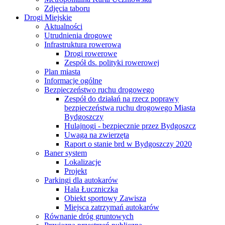
Zdjęcia taboru
Drogi Miejskie
Aktualności
Utrudnienia drogowe
Infrastruktura rowerowa
Drogi rowerowe
Zespół ds. polityki rowerowej
Plan miasta
Informacje ogólne
Bezpieczeństwo ruchu drogowego
Zespół do działań na rzecz poprawy
bezpieczeństwa ruchu drogowego Miasta
Bydgoszczy
Hulajnogi - bezpiecznie przez Bydgoszcz
Uwaga na zwierzęta
Raport o stanie brd w Bydgoszczy 2020
Baner system
Lokalizacje
Projekt
Parkingi dla autokarów
Hala Łuczniczka
Obiekt sportowy Zawisza
Miejsca zatrzymań autokarów
Równanie dróg gruntowych