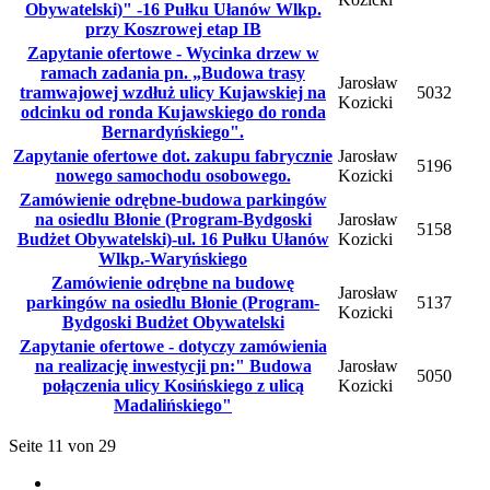
Obywatelski)" -16 Pułku Ułanów Wlkp.
przy Koszrowej etap IB
Zapytanie ofertowe - Wycinka drzew w
ramach zadania pn. „Budowa trasy
Jarosław
tramwajowej wzdłuż ulicy Kujawskiej na
5032
Kozicki
odcinku od ronda Kujawskiego do ronda
Bernardyńskiego".
Zapytanie ofertowe dot. zakupu fabrycznie
Jarosław
5196
nowego samochodu osobowego.
Kozicki
Zamówienie odrębne-budowa parkingów
na osiedlu Błonie (Program-Bydgoski
Jarosław
5158
Budżet Obywatelski)-ul. 16 Pułku Ułanów
Kozicki
Wlkp.-Waryńskiego
Zamówienie odrębne na budowę
Jarosław
parkingów na osiedlu Błonie (Program-
5137
Kozicki
Bydgoski Budżet Obywatelski
Zapytanie ofertowe - dotyczy zamówienia
na realizację inwestycji pn:" Budowa
Jarosław
5050
połączenia ulicy Kosińskiego z ulicą
Kozicki
Madalińskiego"
Seite 11 von 29