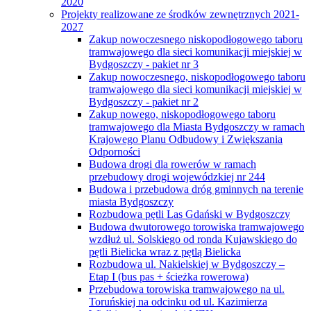
2020
Projekty realizowane ze środków zewnętrznych 2021-
2027
Zakup nowoczesnego niskopodłogowego taboru
tramwajowego dla sieci komunikacji miejskiej w
Bydgoszczy - pakiet nr 3
Zakup nowoczesnego, niskopodłogowego taboru
tramwajowego dla sieci komunikacji miejskiej w
Bydgoszczy - pakiet nr 2
Zakup nowego, niskopodłogowego taboru
tramwajowego dla Miasta Bydgoszczy w ramach
Krajowego Planu Odbudowy i Zwiększania
Odporności
Budowa drogi dla rowerów w ramach
przebudowy drogi wojewódzkiej nr 244
Budowa i przebudowa dróg gminnych na terenie
miasta Bydgoszczy
Rozbudowa pętli Las Gdański w Bydgoszczy
Budowa dwutorowego torowiska tramwajowego
wzdłuż ul. Solskiego od ronda Kujawskiego do
pętli Bielicka wraz z pętlą Bielicka
Rozbudowa ul. Nakielskiej w Bydgoszczy –
Etap I (bus pas + ścieżka rowerowa)
Przebudowa torowiska tramwajowego na ul.
Toruńskiej na odcinku od ul. Kazimierza