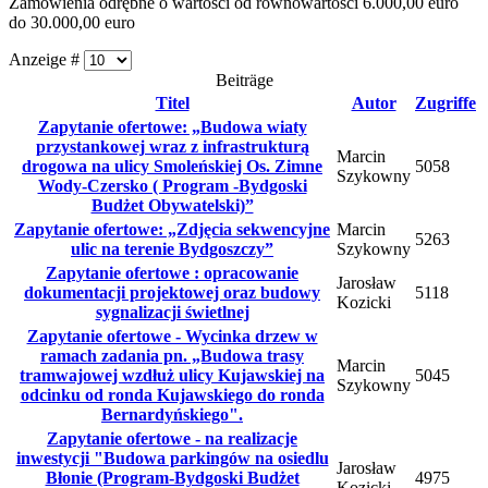
Zamówienia odrębne o wartości od równowartości 6.000,00 euro
do 30.000,00 euro
Anzeige #
Beiträge
Titel
Autor
Zugriffe
Zapytanie ofertowe: „Budowa wiaty
przystankowej wraz z infrastrukturą
Marcin
drogowa na ulicy Smoleńskiej Os. Zimne
5058
Szykowny
Wody-Czersko ( Program -Bydgoski
Budżet Obywatelski)”
Zapytanie ofertowe: „Zdjęcia sekwencyjne
Marcin
5263
ulic na terenie Bydgoszczy”
Szykowny
Zapytanie ofertowe : opracowanie
Jarosław
dokumentacji projektowej oraz budowy
5118
Kozicki
sygnalizacji świetlnej
Zapytanie ofertowe - Wycinka drzew w
ramach zadania pn. „Budowa trasy
Marcin
tramwajowej wzdłuż ulicy Kujawskiej na
5045
Szykowny
odcinku od ronda Kujawskiego do ronda
Bernardyńskiego".
Zapytanie ofertowe - na realizacje
inwestycji "Budowa parkingów na osiedlu
Jarosław
Błonie (Program-Bydgoski Budżet
4975
Kozicki