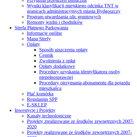
Przyjazna przestrzeń publiczna
Wyniki klasyfikacji miejskiego odcinka TNT w
granicach administracyjnych miasta Bydgoszczy
Program utwardzania ulic gruntowych
Remonty jezdni i chodników
Strefa Płatnego Parkowania
Informacje ogólne
Mapa Strefy
Opłaty
Sposób uiszczenia opłaty
Cennik
Zwolnienia z opłat
Opłaty dodatkowe
Procedury uzyskania identyfikatora osoby
niepełnosprawnej
Procedury otrzymania abonamentu dla pojazdu
mieszkańca
Płać komórką
Regulamin SPP
E-SKLEP
Inwestycje i Projekty
Kanały technologiczne
Projekty zrealizowane ze środków zewnętrznych 2007-
2020
Projekty realizowane ze środków zewnętrznych 2007-