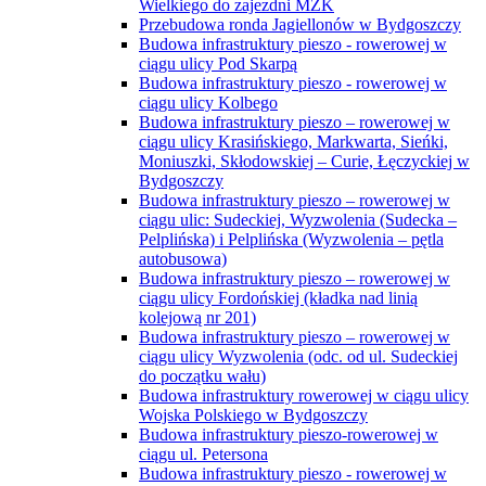
Wielkiego do zajezdni MZK
Przebudowa ronda Jagiellonów w Bydgoszczy
Budowa infrastruktury pieszo - rowerowej w
ciągu ulicy Pod Skarpą
Budowa infrastruktury pieszo - rowerowej w
ciągu ulicy Kolbego
Budowa infrastruktury pieszo – rowerowej w
ciągu ulicy Krasińskiego, Markwarta, Sieńki,
Moniuszki, Skłodowskiej – Curie, Łęczyckiej w
Bydgoszczy
Budowa infrastruktury pieszo – rowerowej w
ciągu ulic: Sudeckiej, Wyzwolenia (Sudecka –
Pelplińska) i Pelplińska (Wyzwolenia – pętla
autobusowa)
Budowa infrastruktury pieszo – rowerowej w
ciągu ulicy Fordońskiej (kładka nad linią
kolejową nr 201)
Budowa infrastruktury pieszo – rowerowej w
ciągu ulicy Wyzwolenia (odc. od ul. Sudeckiej
do początku wału)
Budowa infrastruktury rowerowej w ciągu ulicy
Wojska Polskiego w Bydgoszczy
Budowa infrastruktury pieszo-rowerowej w
ciągu ul. Petersona
Budowa infrastruktury pieszo - rowerowej w