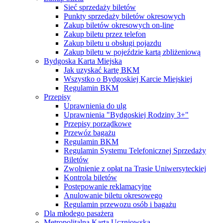
Sieć sprzedaży biletów
Punkty sprzedaży biletów okresowych
Zakup biletów okresowych on-line
Zakup biletu przez telefon
Zakup biletu u obsługi pojazdu
Zakup biletu w pojeździe kartą zbliżeniową
Bydgoska Karta Miejska
Jak uzyskać kartę BKM
Wszystko o Bydgoskiej Karcie Miejskiej
Regulamin BKM
Przepisy
Uprawnienia do ulg
Uprawnienia "Bydgoskiej Rodziny 3+"
Przepisy porządkowe
Przewóz bagażu
Regulamin BKM
Regulamin Systemu Telefonicznej Sprzedaży
Biletów
Zwolnienie z opłat na Trasie Uniwersyteckiej
Kontrola biletów
Postępowanie reklamacyjne
Anulowanie biletu okresowego
Regulamin przewozu osób i bagażu
Dla młodego pasażera
Metropolitalna Karta Uczniowska