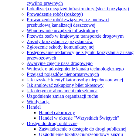
cywilno-prawnych
Lokalizacja urządzeń infrastruktury (sieci i przyłącza)
Prowadzenie robót (rozkopy)
Prowadzenie robót związanych z budowa i
przebudową kanalizacji deszczowej
Wbudowanie urządzeń infrastruktury
Przewóz osób w krajowym transporcie drogowym
Zasady korzystania z przystanków
Zgłoszenie szkody komunikacyjnej
Postępowanie reklamacyjne z tytułu korzystania z usług
przewozowych
Awaryjne zajęcie pasa drogowego
Wniosek o udostępnienie kanału technologicznego
Przejazd pojazdów nienormatywnych
Jak uzyskać identyfikator osoby niepełnosprawnej
Jak anulować zakupiony bilet okresowy
Jak otrzymać abonament mieszkańca
Uzgodnienie zmian organizacji ruchu
Windykacja
Handel
Handel całoroczny
Handel w okresie "Wszystkich Świętych"
Dostęp do drogi publicznej
Zaświadczenie o dostępie do drogi publicznej
Uzgodnienie lokalizacji/przebudowy zjazdu