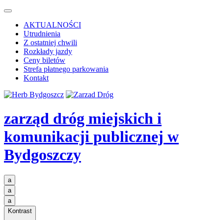
AKTUALNOŚCI
Utrudnienia
Z ostatniej chwili
Rozkłady jazdy
Ceny biletów
Strefa płatnego parkowania
Kontakt
zarząd dróg miejskich i
komunikacji publicznej
w
Bydgoszczy
a
a
a
Kontrast