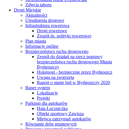
Zdjęcia taboru
Drogi Miejskie
Aktualności
Utrudnienia drogowe
Infrastruktura rowerowa
Drogi rowerowe
Zespół ds. polityki rowerowej
Plan miasta
Informacje ogólne
Bezpieczeństwo ruchu drogowego
Zespół do działań na rzecz poprawy
bezpieczeństwa ruchu drogowego Miasta
Bydgoszczy
Hulajnogi - bezpiecznie przez Bydgoszcz
Uwaga na zwierzęta
Raport o stanie brd w Bydgoszczy 2020
Baner system
Lokalizacje
Projekt
Parkingi dla autokarów
Hala Łuczniczka
Obiekt sportowy Zawisza
Miejsca zatrzymań autokarów
Równanie dróg gruntowych