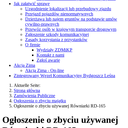
Jak załatwić sprawę
Uzgodnienie lokalizacji lub przebudowy zjazdu
Przejazd pojazdów nienormatywnych
Dzierżawa lub najem gruntów na podstawie umów
cywilno-prawnych
Przewóz osób w krajowym transporcie drogowym
Zgłoszenie szkody komunikacyjnej
Zasady korzystania z przystanków
O firmie
Wydziały ZDMiKP
Kontakt z nami
Zgłoś awarię
Akcja Zima
Akcja Zima - On-line
Zintegrowany Węzeł Komunikacyjny Bydgoszcz Leśna
Aktuelle Seite:
Strona główna
Zamówienia Publiczne
Ogłoszenia o zbyciu majątku
Ogłoszenie o zbyciu używanej Równiarki RD-165
Ogłoszenie o zbyciu używanej