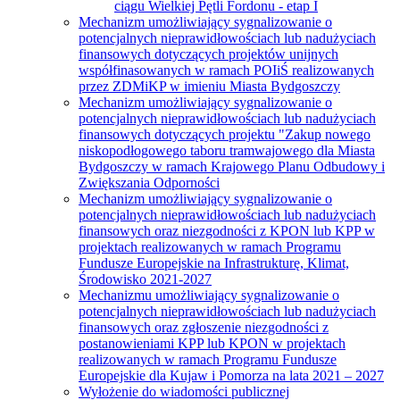
ciągu Wielkiej Pętli Fordonu - etap I
Mechanizm umożliwiający sygnalizowanie o
potencjalnych nieprawidłowościach lub nadużyciach
finansowych dotyczących projektów unijnych
współfinasowanych w ramach POIiŚ realizowanych
przez ZDMiKP w imieniu Miasta Bydgoszczy
Mechanizm umożliwiający sygnalizowanie o
potencjalnych nieprawidłowościach lub nadużyciach
finansowych dotyczących projektu "Zakup nowego
niskopodłogowego taboru tramwajowego dla Miasta
Bydgoszczy w ramach Krajowego Planu Odbudowy i
Zwiększania Odporności
Mechanizm umożliwiający sygnalizowanie o
potencjalnych nieprawidłowościach lub nadużyciach
finansowych oraz niezgodności z KPON lub KPP w
projektach realizowanych w ramach Programu
Fundusze Europejskie na Infrastrukturę, Klimat,
Środowisko 2021-2027
Mechanizmu umożliwiający sygnalizowanie o
potencjalnych nieprawidłowościach lub nadużyciach
finansowych oraz zgłoszenie niezgodności z
postanowieniami KPP lub KPON w projektach
realizowanych w ramach Programu Fundusze
Europejskie dla Kujaw i Pomorza na lata 2021 – 2027
Wyłożenie do wiadomości publicznej