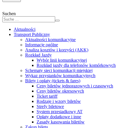
Suchen
Aktualności
Transport Publiczny
Aktualności komunikacyjne
Informacje ogólne
Analiza kosztów i korzyści (AKK)
Rozkład Jazdy
Wybór linii komunikacyjnej
Rozkład jazdy dla telefonów komórkowych
Schematy sieci komunikacji miejskiej
Wykaz przystanków komunikacyjnych
Bilety i opłaty (tickets & fares)
Ceny biletów jednorazowych i czasowych
Ceny biletów okresowych
Ticket tariff
Rodzaje i wzory biletów
Strefy biletowe
System przesiadkowy AT
Opłaty dodatkowe i inne
Zasady kasowania biletów
Zakup biletu