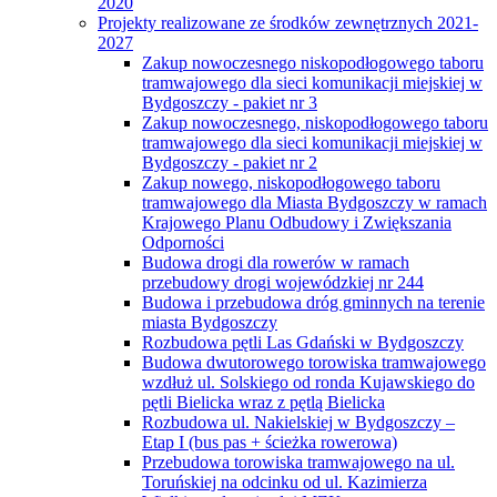
2020
Projekty realizowane ze środków zewnętrznych 2021-
2027
Zakup nowoczesnego niskopodłogowego taboru
tramwajowego dla sieci komunikacji miejskiej w
Bydgoszczy - pakiet nr 3
Zakup nowoczesnego, niskopodłogowego taboru
tramwajowego dla sieci komunikacji miejskiej w
Bydgoszczy - pakiet nr 2
Zakup nowego, niskopodłogowego taboru
tramwajowego dla Miasta Bydgoszczy w ramach
Krajowego Planu Odbudowy i Zwiększania
Odporności
Budowa drogi dla rowerów w ramach
przebudowy drogi wojewódzkiej nr 244
Budowa i przebudowa dróg gminnych na terenie
miasta Bydgoszczy
Rozbudowa pętli Las Gdański w Bydgoszczy
Budowa dwutorowego torowiska tramwajowego
wzdłuż ul. Solskiego od ronda Kujawskiego do
pętli Bielicka wraz z pętlą Bielicka
Rozbudowa ul. Nakielskiej w Bydgoszczy –
Etap I (bus pas + ścieżka rowerowa)
Przebudowa torowiska tramwajowego na ul.
Toruńskiej na odcinku od ul. Kazimierza