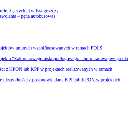
Curie, Łęczyckiej w Bydgoszczy
yzwolenia – pętla autobusowa)
rojektów unijnych współfinasowanych w ramach POIiŚ
projektu "Zakup nowego niskopodłogowego taboru tramwajowego dla
ości z KPON lub KPP w projektach realizowanych w ramach
nie niezgodności z postanowieniami KPP lub KPON w projektach