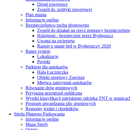
Drogi rowerowe
Zespół ds. polityki rowerowej
Plan miasta
Informacje ogólne
Bezpieczeństwo ruchu drogowego
Zespół do działań na rzecz poprawy bezpieczeńs
Hulajnogi - bezpiecznie przez Bydgoszcz
Uwaga na zwierzęta
Raport o stanie brd w Bydgoszczy 2020
Baner system
Lokalizacje
Projekt
Parkingi dla autokarów
Hala Łuczniczka
Obiekt sportowy Zawisza
Miejsca zatrzymań autokarów
Równanie dróg gruntowych
Przyjazna przestrzeń publiczna
Wyniki klasyfikacji miejskiego odcinka TNT w granicac
Program utwardzania ulic gruntowych
Remonty jezdni i chodników
Strefa Płatnego Parkowania
Informacje ogólne
Mapa Strefy
Opłaty