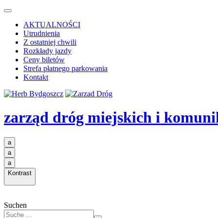
AKTUALNOŚCI
Utrudnienia
Z ostatniej chwili
Rozkłady jazdy
Ceny biletów
Strefa płatnego parkowania
Kontakt
zarząd dróg miejskich i komuni
a
a
a
Kontrast
Suchen