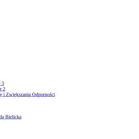
 3
r 2
 i Zwiększania Odporności
lą Bielicka