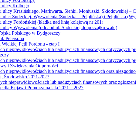
u ulicy Pod Skarpą
u ulicy Kolbego
u ulicy Krasińskiego, Markwarta, Sieńki, Moniuszki, Skłodowskiej – 
 ulic: Sudeckiej, Wyzwolenia (Sudecka – Pelplińska) i Pelplińska (W
 ulicy Fordońskiej (kładka nad linią kolejową nr 201)
 ulicy Wyzwolenia (odc. od ul. Sudeckiej do początku wału)
Wojska Polskiego w Bydgoszczy
l. Petersona
Wielkiej Pętli Fordonu - etap I
ych nieprawidłowościach lub nadużyciach finansowych dotyczących p
szczy
ych nieprawidłowościach lub nadużyciach finansowych dotyczących 
wy i Zwiększania Odporności
ych nieprawidłowościach lub nadużyciach finansowych oraz niezgodn
at, Środowisko 2021-2027
ych nieprawidłowościach lub nadużyciach finansowych oraz zgłosze
 dla Kujaw i Pomorza na lata 2021 – 2027