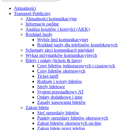
Aktualności
Transport Publiczny
Aktualności komunikacyjne
Informacje ogólne
Analiza kosztów i korzyści (AKK)
Rozkład Jazdy
Wybór linii komunikacyjnej
Rozkład jazdy dla telefonów komórkowych
Schematy sieci komunikacji miejskiej
Wykaz przystanków komunikacyjnych
Bilety i opłaty (tickets & fares)
Ceny biletów jednorazowych i czasowych
Ceny biletów okresowych
Ticket tariff
Rodzaje i wzory biletów
Strefy biletowe
System przesiadkowy AT
Opłaty dodatkowe i inne
Zasady kasowania biletów
Zakup biletu
Sieć sprzedaży biletów
Punkty sprzedaży biletów okresowych
Zakup biletów okresowych on-line
Zakup biletu przez telefon