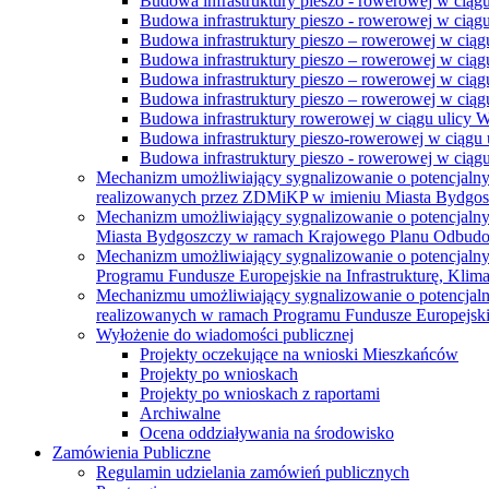
Budowa infrastruktury pieszo - rowerowej w ciąg
Budowa infrastruktury pieszo - rowerowej w ciąg
Budowa infrastruktury pieszo – rowerowej w ciąg
Budowa infrastruktury pieszo – rowerowej w ciągu
Budowa infrastruktury pieszo – rowerowej w ciągu
Budowa infrastruktury pieszo – rowerowej w ciągu
Budowa infrastruktury rowerowej w ciągu ulicy 
Budowa infrastruktury pieszo-rowerowej w ciągu u
Budowa infrastruktury pieszo - rowerowej w ciągu 
Mechanizm umożliwiający sygnalizowanie o potencjaln
realizowanych przez ZDMiKP w imieniu Miasta Bydgo
Mechanizm umożliwiający sygnalizowanie o potencjaln
Miasta Bydgoszczy w ramach Krajowego Planu Odbudo
Mechanizm umożliwiający sygnalizowanie o potencjaln
Programu Fundusze Europejskie na Infrastrukturę, Klim
Mechanizmu umożliwiający sygnalizowanie o potencjaln
realizowanych w ramach Programu Fundusze Europejskie
Wyłożenie do wiadomości publicznej
Projekty oczekujące na wnioski Mieszkańców
Projekty po wnioskach
Projekty po wnioskach z raportami
Archiwalne
Ocena oddziaływania na środowisko
Zamówienia Publiczne
Regulamin udzielania zamówień publicznych