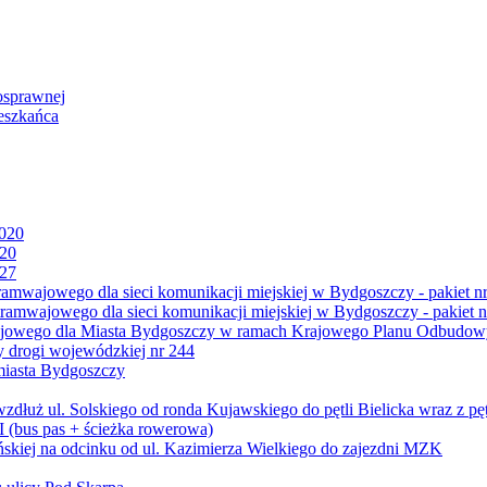
osprawnej
eszkańca
2020
020
027
mwajowego dla sieci komunikacji miejskiej w Bydgoszczy - pakiet nr
amwajowego dla sieci komunikacji miejskiej w Bydgoszczy - pakiet n
jowego dla Miasta Bydgoszczy w ramach Krajowego Planu Odbudowy
 drogi wojewódzkiej nr 244
miasta Bydgoszczy
ż ul. Solskiego od ronda Kujawskiego do pętli Bielicka wraz z pęt
 (bus pas + ścieżka rowerowa)
skiej na odcinku od ul. Kazimierza Wielkiego do zajezdni MZK