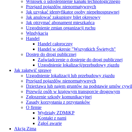
Wniosek o udostępnienie kanału technologicznego
Przejazd pojazdów nienormatywnych
Jak uzyskać identyfikator osoby niepełnosprawnej
Jak anulować zakupiony bilet okresowy
Jak otrzymać abonament mieszkańca
Uzgodnienie zmian organizacji ruchu
Windykacja
Handel
Handel całoroczny
Handel w okresie "Wszystkich Świętych"
Dostęp do drogi publicznej
Zaświadczenie o dostępie do drogi publicznej
Uzgodnienie lokalizacji/przebudowy zjazdu
Jak załatwić sprawę
Uzgodnienie lokalizacji lub przebudowy zjazdu
Przejazd pojazdów nienormatywnych
Dzierżawa lub najem gruntów na podstawie umów cywi
Przewóz osób w krajowym transporcie drogowym
Zgłoszenie szkody komunikacyjnej
Zasady korzystania z przystanków
O firmie
Wydziały ZDMiKP
Kontakt z nami
Zgłoś awarię
Akcja Zima