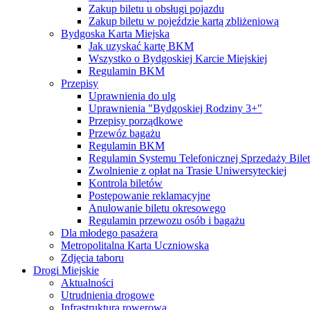
Zakup biletu u obsługi pojazdu
Zakup biletu w pojeździe kartą zbliżeniową
Bydgoska Karta Miejska
Jak uzyskać kartę BKM
Wszystko o Bydgoskiej Karcie Miejskiej
Regulamin BKM
Przepisy
Uprawnienia do ulg
Uprawnienia "Bydgoskiej Rodziny 3+"
Przepisy porządkowe
Przewóz bagażu
Regulamin BKM
Regulamin Systemu Telefonicznej Sprzedaży Bile
Zwolnienie z opłat na Trasie Uniwersyteckiej
Kontrola biletów
Postępowanie reklamacyjne
Anulowanie biletu okresowego
Regulamin przewozu osób i bagażu
Dla młodego pasażera
Metropolitalna Karta Uczniowska
Zdjęcia taboru
Drogi Miejskie
Aktualności
Utrudnienia drogowe
Infrastruktura rowerowa