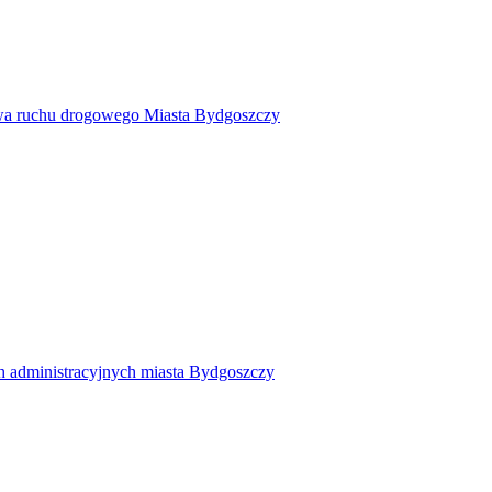
twa ruchu drogowego Miasta Bydgoszczy
h administracyjnych miasta Bydgoszczy