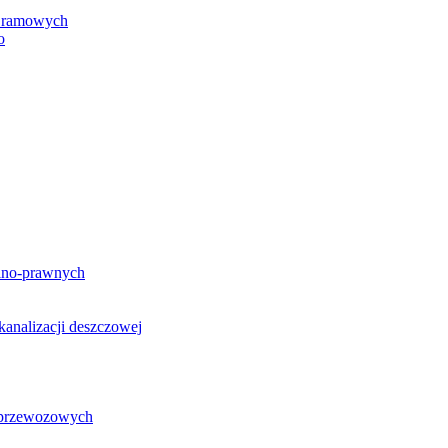
h ramowych
o
lno-prawnych
analizacji deszczowej
g przewozowych