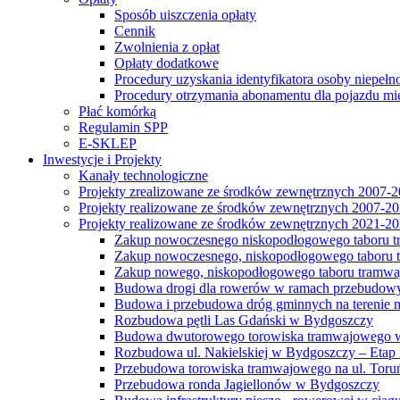
Sposób uiszczenia opłaty
Cennik
Zwolnienia z opłat
Opłaty dodatkowe
Procedury uzyskania identyfikatora osoby niepełn
Procedury otrzymania abonamentu dla pojazdu mi
Płać komórką
Regulamin SPP
E-SKLEP
Inwestycje i Projekty
Kanały technologiczne
Projekty zrealizowane ze środków zewnętrznych 2007-
Projekty realizowane ze środków zewnętrznych 2007-2
Projekty realizowane ze środków zewnętrznych 2021-2
Zakup nowoczesnego niskopodłogowego taboru tra
Zakup nowoczesnego, niskopodłogowego taboru tr
Zakup nowego, niskopodłogowego taboru tramwa
Budowa drogi dla rowerów w ramach przebudowy
Budowa i przebudowa dróg gminnych na terenie 
Rozbudowa pętli Las Gdański w Bydgoszczy
Budowa dwutorowego torowiska tramwajowego wzdłu
Rozbudowa ul. Nakielskiej w Bydgoszczy – Etap I
Przebudowa torowiska tramwajowego na ul. Toruń
Przebudowa ronda Jagiellonów w Bydgoszczy