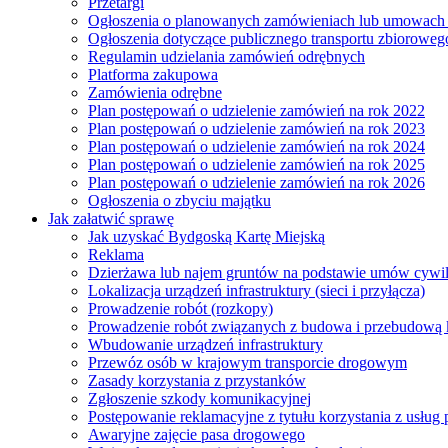
Przetargi
Ogłoszenia o planowanych zamówieniach lub umowac
Ogłoszenia dotyczące publicznego transportu zbioroweg
Regulamin udzielania zamówień odrębnych
Platforma zakupowa
Zamówienia odrębne
Plan postępowań o udzielenie zamówień na rok 2022
Plan postępowań o udzielenie zamówień na rok 2023
Plan postępowań o udzielenie zamówień na rok 2024
Plan postępowań o udzielenie zamówień na rok 2025
Plan postępowań o udzielenie zamówień na rok 2026
Ogłoszenia o zbyciu majątku
Jak załatwić sprawę
Jak uzyskać Bydgoską Kartę Miejską
Reklama
Dzierżawa lub najem gruntów na podstawie umów cywi
Lokalizacja urządzeń infrastruktury (sieci i przyłącza)
Prowadzenie robót (rozkopy)
Prowadzenie robót związanych z budowa i przebudową k
Wbudowanie urządzeń infrastruktury
Przewóz osób w krajowym transporcie drogowym
Zasady korzystania z przystanków
Zgłoszenie szkody komunikacyjnej
Postępowanie reklamacyjne z tytułu korzystania z usłu
Awaryjne zajęcie pasa drogowego