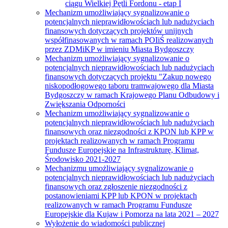
ciągu Wielkiej Pętli Fordonu - etap I
Mechanizm umożliwiający sygnalizowanie o
potencjalnych nieprawidłowościach lub nadużyciach
finansowych dotyczących projektów unijnych
współfinasowanych w ramach POIiŚ realizowanych
przez ZDMiKP w imieniu Miasta Bydgoszczy
Mechanizm umożliwiający sygnalizowanie o
potencjalnych nieprawidłowościach lub nadużyciach
finansowych dotyczących projektu "Zakup nowego
niskopodłogowego taboru tramwajowego dla Miasta
Bydgoszczy w ramach Krajowego Planu Odbudowy i
Zwiększania Odporności
Mechanizm umożliwiający sygnalizowanie o
potencjalnych nieprawidłowościach lub nadużyciach
finansowych oraz niezgodności z KPON lub KPP w
projektach realizowanych w ramach Programu
Fundusze Europejskie na Infrastrukturę, Klimat,
Środowisko 2021-2027
Mechanizmu umożliwiający sygnalizowanie o
potencjalnych nieprawidłowościach lub nadużyciach
finansowych oraz zgłoszenie niezgodności z
postanowieniami KPP lub KPON w projektach
realizowanych w ramach Programu Fundusze
Europejskie dla Kujaw i Pomorza na lata 2021 – 2027
Wyłożenie do wiadomości publicznej