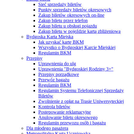
Sieć sprzedaży biletów
Punkty sprzedaży biletów okresowych
Zakup biletów okresowych on-line
Zakup biletu przez telefon
Zakup biletu u obsługi pojazdu
Zakup biletu w pojeździe kartą zbliżeniową
Bydgoska Karta Miejska
Jak uzyskać kartę BKM
Wszystko o Bydgoskiej Karcie Miejskiej
Regulamin BKM
Przepisy
Uprawnienia do ulg
Uprawnienia "Bydgoskiej Rodziny 3+"
Przepisy porządkowe
Przewóz bagażu
Regulamin BKM
Regulamin Systemu Telefonicznej Sprzedaży
Biletów
Zwolnienie z opłat na Trasie Uniwersyteckiej
Kontrola biletów
Postępowanie reklamacyjne
Anulowanie biletu okresowego
Regulamin przewozu osób i bagażu
Dla młodego pasażera
Metropolitalna Karta Uczniowska