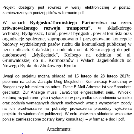
Projekt dostępny jest również w wersji elektronicznej w postaci
zamieszczonych poniżej plików w formacie pdf.
W ramach
Bydgosko-Toruńskiego Partnerstwa na rzecz
zrównoważonego rozwoju transportu”,
w składktórego
wchodzą: Bydgoszcz, Toruń, powiat bydgoski, powiat toruński oraz
organizacje społeczne, zaproponowano i przygotowano koncepcje
budowy wydzielonych pasów ruchu dla komunikacji publicznej w
trzech ulicach: Gdańskiej na odcinku od ul. Rekreacyjnej do pętli
autobusowej „Myślęcinek”, Kolbego na odcinku od ul.
Grunwaldzkiej do ul. Kormoranów i Wałach Jagiellońskich od
Nowego Rynku do Zbożowego Rynku.
Uwagi do projektu można składać od 15 lutego do 28 lutego 2017r.,
pisemnie na adres Zarządu Dróg Miejskich i Komunikacji Publicznej w
Bydgoszczy lub mailem na adres:
Diese E-Mail-Adresse ist vor Spambots
geschützt! Zur Anzeige muss JavaScript eingeschaltet sein.
. Wnioski
zostaną rozpatrzone tylko i wyłącznie w przypadku uzasadnienia wniosku
oraz podania wymaganych danych osobowych wraz z wyrażeniem zgody
na ich przetwarzanie na potrzeby prowadzenia procedury wyłożenia
projektu do wiadomości publicznej. W celu ułatwienia składania wniosków
poniżej zamieszczone zostały karty konsultacji – w formacie doc i pdf.
Attachments: