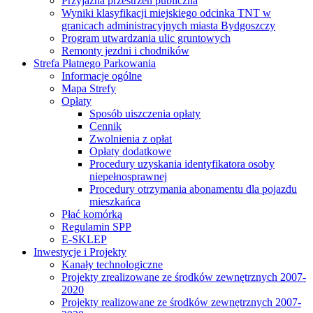
Przyjazna przestrzeń publiczna
Wyniki klasyfikacji miejskiego odcinka TNT w
granicach administracyjnych miasta Bydgoszczy
Program utwardzania ulic gruntowych
Remonty jezdni i chodników
Strefa Płatnego Parkowania
Informacje ogólne
Mapa Strefy
Opłaty
Sposób uiszczenia opłaty
Cennik
Zwolnienia z opłat
Opłaty dodatkowe
Procedury uzyskania identyfikatora osoby
niepełnosprawnej
Procedury otrzymania abonamentu dla pojazdu
mieszkańca
Płać komórką
Regulamin SPP
E-SKLEP
Inwestycje i Projekty
Kanały technologiczne
Projekty zrealizowane ze środków zewnętrznych 2007-
2020
Projekty realizowane ze środków zewnętrznych 2007-