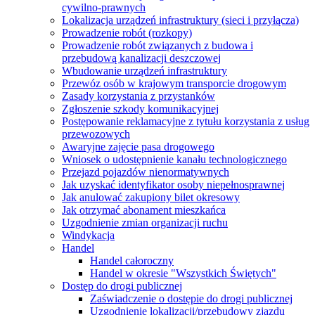
cywilno-prawnych
Lokalizacja urządzeń infrastruktury (sieci i przyłącza)
Prowadzenie robót (rozkopy)
Prowadzenie robót związanych z budowa i
przebudową kanalizacji deszczowej
Wbudowanie urządzeń infrastruktury
Przewóz osób w krajowym transporcie drogowym
Zasady korzystania z przystanków
Zgłoszenie szkody komunikacyjnej
Postępowanie reklamacyjne z tytułu korzystania z usług
przewozowych
Awaryjne zajęcie pasa drogowego
Wniosek o udostępnienie kanału technologicznego
Przejazd pojazdów nienormatywnych
Jak uzyskać identyfikator osoby niepełnosprawnej
Jak anulować zakupiony bilet okresowy
Jak otrzymać abonament mieszkańca
Uzgodnienie zmian organizacji ruchu
Windykacja
Handel
Handel całoroczny
Handel w okresie "Wszystkich Świętych"
Dostęp do drogi publicznej
Zaświadczenie o dostępie do drogi publicznej
Uzgodnienie lokalizacji/przebudowy zjazdu