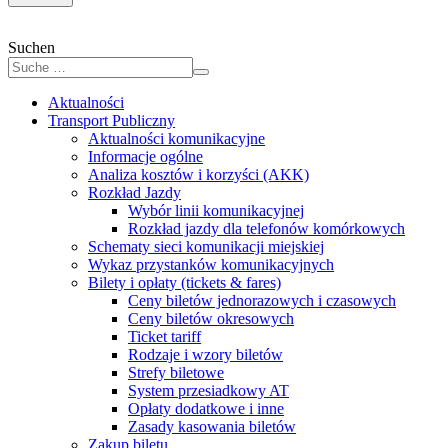
Suchen
Aktualności
Transport Publiczny
Aktualności komunikacyjne
Informacje ogólne
Analiza kosztów i korzyści (AKK)
Rozkład Jazdy
Wybór linii komunikacyjnej
Rozkład jazdy dla telefonów komórkowych
Schematy sieci komunikacji miejskiej
Wykaz przystanków komunikacyjnych
Bilety i opłaty (tickets & fares)
Ceny biletów jednorazowych i czasowych
Ceny biletów okresowych
Ticket tariff
Rodzaje i wzory biletów
Strefy biletowe
System przesiadkowy AT
Opłaty dodatkowe i inne
Zasady kasowania biletów
Zakup biletu