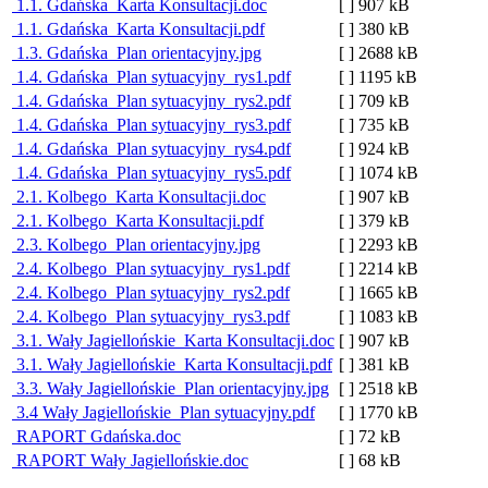
1.1. Gdańska_Karta Konsultacji.doc
[ ]
907 kB
1.1. Gdańska_Karta Konsultacji.pdf
[ ]
380 kB
1.3. Gdańska_Plan orientacyjny.jpg
[ ]
2688 kB
1.4. Gdańska_Plan sytuacyjny_rys1.pdf
[ ]
1195 kB
1.4. Gdańska_Plan sytuacyjny_rys2.pdf
[ ]
709 kB
1.4. Gdańska_Plan sytuacyjny_rys3.pdf
[ ]
735 kB
1.4. Gdańska_Plan sytuacyjny_rys4.pdf
[ ]
924 kB
1.4. Gdańska_Plan sytuacyjny_rys5.pdf
[ ]
1074 kB
2.1. Kolbego_Karta Konsultacji.doc
[ ]
907 kB
2.1. Kolbego_Karta Konsultacji.pdf
[ ]
379 kB
2.3. Kolbego_Plan orientacyjny.jpg
[ ]
2293 kB
2.4. Kolbego_Plan sytuacyjny_rys1.pdf
[ ]
2214 kB
2.4. Kolbego_Plan sytuacyjny_rys2.pdf
[ ]
1665 kB
2.4. Kolbego_Plan sytuacyjny_rys3.pdf
[ ]
1083 kB
3.1. Wały Jagiellońskie_Karta Konsultacji.doc
[ ]
907 kB
3.1. Wały Jagiellońskie_Karta Konsultacji.pdf
[ ]
381 kB
3.3. Wały Jagiellońskie_Plan orientacyjny.jpg
[ ]
2518 kB
3.4 Wały Jagiellońskie_Plan sytuacyjny.pdf
[ ]
1770 kB
RAPORT Gdańska.doc
[ ]
72 kB
RAPORT Wały Jagiellońskie.doc
[ ]
68 kB