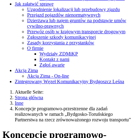
Jak załatwić sprawę
Uzgodnienie lokalizacji lub przebudowy zjazdu
Przejazd pojazdów nienormatywnych
Dzierżawa lub najem gruntów na podstawie umów
cywilno-prawnych
Przewóz osób w krajowym transporcie drogowym
Zgłoszenie szkody komunikacyjnej
Zasady korzystania z przystanków
O firmie
Wydziały ZDMiKP
Kontakt z nami
Zgłoś awarię
Akcja Zima
Akcja Zima - On-line
Zintegrowany Węzeł Komunikacyjny Bydgoszcz Leśna
Aktuelle Seite:
Strona główna
Inne
Koncepcje programowo-przestrzenne dla zadań
realizowanych w ramach „Bydgosko-Toruńskiego
Partnerstwa na rzecz zrównoważonego rozwoju transportu”
Koncepcje programowo-