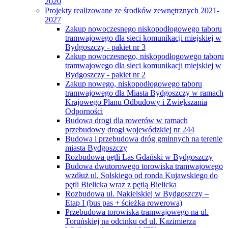
2020
Projekty realizowane ze środków zewnętrznych 2021-
2027
Zakup nowoczesnego niskopodłogowego taboru
tramwajowego dla sieci komunikacji miejskiej w
Bydgoszczy - pakiet nr 3
Zakup nowoczesnego, niskopodłogowego taboru
tramwajowego dla sieci komunikacji miejskiej w
Bydgoszczy - pakiet nr 2
Zakup nowego, niskopodłogowego taboru
tramwajowego dla Miasta Bydgoszczy w ramach
Krajowego Planu Odbudowy i Zwiększania
Odporności
Budowa drogi dla rowerów w ramach
przebudowy drogi wojewódzkiej nr 244
Budowa i przebudowa dróg gminnych na terenie
miasta Bydgoszczy
Rozbudowa pętli Las Gdański w Bydgoszczy
Budowa dwutorowego torowiska tramwajowego
wzdłuż ul. Solskiego od ronda Kujawskiego do
pętli Bielicka wraz z pętlą Bielicka
Rozbudowa ul. Nakielskiej w Bydgoszczy –
Etap I (bus pas + ścieżka rowerowa)
Przebudowa torowiska tramwajowego na ul.
Toruńskiej na odcinku od ul. Kazimierza