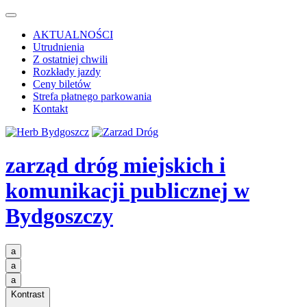
AKTUALNOŚCI
Utrudnienia
Z ostatniej chwili
Rozkłady jazdy
Ceny biletów
Strefa płatnego parkowania
Kontakt
zarząd dróg miejskich i
komunikacji publicznej
w
Bydgoszczy
a
a
a
Kontrast