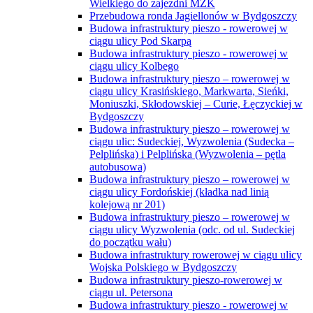
Wielkiego do zajezdni MZK
Przebudowa ronda Jagiellonów w Bydgoszczy
Budowa infrastruktury pieszo - rowerowej w
ciągu ulicy Pod Skarpą
Budowa infrastruktury pieszo - rowerowej w
ciągu ulicy Kolbego
Budowa infrastruktury pieszo – rowerowej w
ciągu ulicy Krasińskiego, Markwarta, Sieńki,
Moniuszki, Skłodowskiej – Curie, Łęczyckiej w
Bydgoszczy
Budowa infrastruktury pieszo – rowerowej w
ciągu ulic: Sudeckiej, Wyzwolenia (Sudecka –
Pelplińska) i Pelplińska (Wyzwolenia – pętla
autobusowa)
Budowa infrastruktury pieszo – rowerowej w
ciągu ulicy Fordońskiej (kładka nad linią
kolejową nr 201)
Budowa infrastruktury pieszo – rowerowej w
ciągu ulicy Wyzwolenia (odc. od ul. Sudeckiej
do początku wału)
Budowa infrastruktury rowerowej w ciągu ulicy
Wojska Polskiego w Bydgoszczy
Budowa infrastruktury pieszo-rowerowej w
ciągu ul. Petersona
Budowa infrastruktury pieszo - rowerowej w