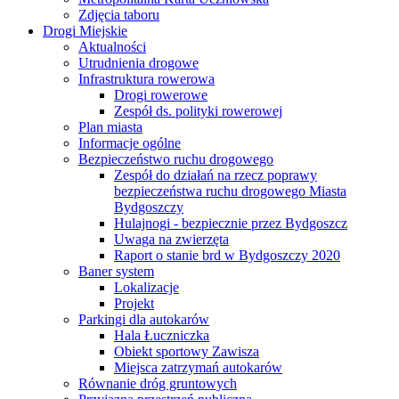
Zdjęcia taboru
Drogi Miejskie
Aktualności
Utrudnienia drogowe
Infrastruktura rowerowa
Drogi rowerowe
Zespół ds. polityki rowerowej
Plan miasta
Informacje ogólne
Bezpieczeństwo ruchu drogowego
Zespół do działań na rzecz poprawy
bezpieczeństwa ruchu drogowego Miasta
Bydgoszczy
Hulajnogi - bezpiecznie przez Bydgoszcz
Uwaga na zwierzęta
Raport o stanie brd w Bydgoszczy 2020
Baner system
Lokalizacje
Projekt
Parkingi dla autokarów
Hala Łuczniczka
Obiekt sportowy Zawisza
Miejsca zatrzymań autokarów
Równanie dróg gruntowych