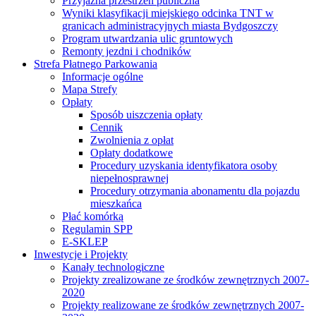
Przyjazna przestrzeń publiczna
Wyniki klasyfikacji miejskiego odcinka TNT w
granicach administracyjnych miasta Bydgoszczy
Program utwardzania ulic gruntowych
Remonty jezdni i chodników
Strefa Płatnego Parkowania
Informacje ogólne
Mapa Strefy
Opłaty
Sposób uiszczenia opłaty
Cennik
Zwolnienia z opłat
Opłaty dodatkowe
Procedury uzyskania identyfikatora osoby
niepełnosprawnej
Procedury otrzymania abonamentu dla pojazdu
mieszkańca
Płać komórką
Regulamin SPP
E-SKLEP
Inwestycje i Projekty
Kanały technologiczne
Projekty zrealizowane ze środków zewnętrznych 2007-
2020
Projekty realizowane ze środków zewnętrznych 2007-