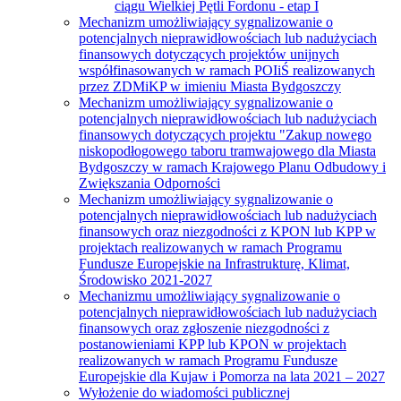
ciągu Wielkiej Pętli Fordonu - etap I
Mechanizm umożliwiający sygnalizowanie o
potencjalnych nieprawidłowościach lub nadużyciach
finansowych dotyczących projektów unijnych
współfinasowanych w ramach POIiŚ realizowanych
przez ZDMiKP w imieniu Miasta Bydgoszczy
Mechanizm umożliwiający sygnalizowanie o
potencjalnych nieprawidłowościach lub nadużyciach
finansowych dotyczących projektu "Zakup nowego
niskopodłogowego taboru tramwajowego dla Miasta
Bydgoszczy w ramach Krajowego Planu Odbudowy i
Zwiększania Odporności
Mechanizm umożliwiający sygnalizowanie o
potencjalnych nieprawidłowościach lub nadużyciach
finansowych oraz niezgodności z KPON lub KPP w
projektach realizowanych w ramach Programu
Fundusze Europejskie na Infrastrukturę, Klimat,
Środowisko 2021-2027
Mechanizmu umożliwiający sygnalizowanie o
potencjalnych nieprawidłowościach lub nadużyciach
finansowych oraz zgłoszenie niezgodności z
postanowieniami KPP lub KPON w projektach
realizowanych w ramach Programu Fundusze
Europejskie dla Kujaw i Pomorza na lata 2021 – 2027
Wyłożenie do wiadomości publicznej