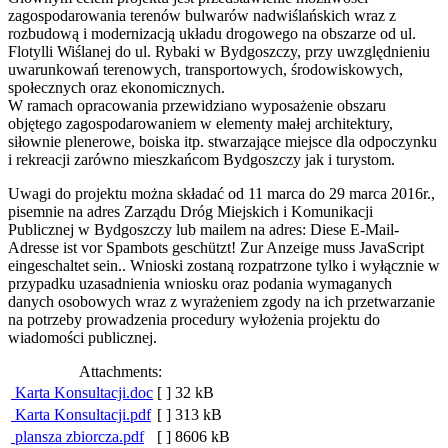
zagospodarowania terenów bulwarów nadwiślańskich wraz z
rozbudową i modernizacją układu drogowego na obszarze od ul.
Flotylli Wiślanej do ul. Rybaki w Bydgoszczy, przy uwzględnieniu
uwarunkowań terenowych, transportowych, środowiskowych,
społecznych oraz ekonomicznych.
W ramach opracowania przewidziano wyposażenie obszaru
objętego zagospodarowaniem w elementy małej architektury,
siłownie plenerowe, boiska itp. stwarzające miejsce dla odpoczynku
i rekreacji zarówno mieszkańcom Bydgoszczy jak i turystom.
Uwagi do projektu można składać od 11 marca do 29 marca 2016r.,
pisemnie na adres Zarządu Dróg Miejskich i Komunikacji
Publicznej w Bydgoszczy lub mailem na adres:
Diese E-Mail-
Adresse ist vor Spambots geschützt! Zur Anzeige muss JavaScript
eingeschaltet sein.
. Wnioski zostaną rozpatrzone tylko i wyłącznie w
przypadku uzasadnienia wniosku oraz podania wymaganych
danych osobowych wraz z wyrażeniem zgody na ich przetwarzanie
na potrzeby prowadzenia procedury wyłożenia projektu do
wiadomości publicznej.
Attachments:
Karta Konsultacji.doc
[ ]
32 kB
Karta Konsultacji.pdf
[ ]
313 kB
plansza zbiorcza.pdf
[ ]
8606 kB