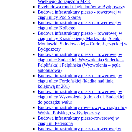
Wielkiego do zajezdni MZK
Przebudowa ronda Jagiellonów w Bydgoszczy
Budowa infrastruktury pieszo - rowerowej w
ciągu ulicy Pod Skarpą
Budowa infrastruktury pieszo - rowerowej w
ciągu ulicy Kolbego
Budowa infrastruktury pieszo – rowerowej w
ciągu ulicy Krasińskiego, Markwarta, Sieńki,
Moniuszki, Skłodowskiej – Curie, Łęczyckiej w
Bydgoszczy
Budowa infrastruktury pieszo – rowerowej w
ciągu ulic: Sudeckiej, Wyzwolenia (Sudecka –
Pelplińska) i Pelplińska (Wyzwolenia – pętla
autobusowa)
Budowa infrastruktury pieszo – rowerowej w
ciągu ulicy Fordońskiej (kładka nad linią
kolejową nr 201)
Budowa infrastruktury pieszo – rowerowej w
ciągu ulicy Wyzwolenia (odc. od ul. Sudeckiej
do początku wału)
Budowa infrastruktury rowerowej w ciągu ulicy
Wojska Polskiego w Bydgoszczy
Budowa infrastruktury pieszo-rowerowej w
ciągu ul. Petersona
Budowa infrastruktury pieszo - rowerowej w