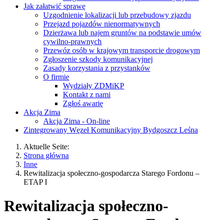
Jak załatwić sprawę
Uzgodnienie lokalizacji lub przebudowy zjazdu
Przejazd pojazdów nienormatywnych
Dzierżawa lub najem gruntów na podstawie umów
cywilno-prawnych
Przewóz osób w krajowym transporcie drogowym
Zgłoszenie szkody komunikacyjnej
Zasady korzystania z przystanków
O firmie
Wydziały ZDMiKP
Kontakt z nami
Zgłoś awarię
Akcja Zima
Akcja Zima - On-line
Zintegrowany Węzeł Komunikacyjny Bydgoszcz Leśna
Aktuelle Seite:
Strona główna
Inne
Rewitalizacja społeczno-gospodarcza Starego Fordonu –
ETAP I
Rewitalizacja społeczno-