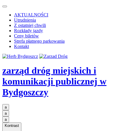
AKTUALNOŚCI
Utrudnienia
Z ostatniej chwili
Rozkłady jazdy
Ceny biletów
Strefa płatnego parkowania
Kontakt
zarząd dróg miejskich i
komunikacji publicznej
w
Bydgoszczy
a
a
a
Kontrast