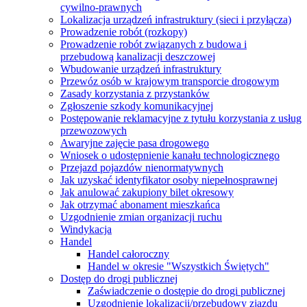
cywilno-prawnych
Lokalizacja urządzeń infrastruktury (sieci i przyłącza)
Prowadzenie robót (rozkopy)
Prowadzenie robót związanych z budowa i
przebudową kanalizacji deszczowej
Wbudowanie urządzeń infrastruktury
Przewóz osób w krajowym transporcie drogowym
Zasady korzystania z przystanków
Zgłoszenie szkody komunikacyjnej
Postępowanie reklamacyjne z tytułu korzystania z usług
przewozowych
Awaryjne zajęcie pasa drogowego
Wniosek o udostępnienie kanału technologicznego
Przejazd pojazdów nienormatywnych
Jak uzyskać identyfikator osoby niepełnosprawnej
Jak anulować zakupiony bilet okresowy
Jak otrzymać abonament mieszkańca
Uzgodnienie zmian organizacji ruchu
Windykacja
Handel
Handel całoroczny
Handel w okresie "Wszystkich Świętych"
Dostęp do drogi publicznej
Zaświadczenie o dostępie do drogi publicznej
Uzgodnienie lokalizacji/przebudowy zjazdu