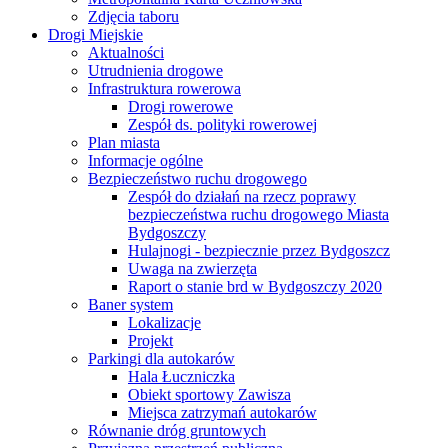
Zdjęcia taboru
Drogi Miejskie
Aktualności
Utrudnienia drogowe
Infrastruktura rowerowa
Drogi rowerowe
Zespół ds. polityki rowerowej
Plan miasta
Informacje ogólne
Bezpieczeństwo ruchu drogowego
Zespół do działań na rzecz poprawy
bezpieczeństwa ruchu drogowego Miasta
Bydgoszczy
Hulajnogi - bezpiecznie przez Bydgoszcz
Uwaga na zwierzęta
Raport o stanie brd w Bydgoszczy 2020
Baner system
Lokalizacje
Projekt
Parkingi dla autokarów
Hala Łuczniczka
Obiekt sportowy Zawisza
Miejsca zatrzymań autokarów
Równanie dróg gruntowych