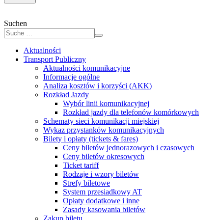
Suchen
Aktualności
Transport Publiczny
Aktualności komunikacyjne
Informacje ogólne
Analiza kosztów i korzyści (AKK)
Rozkład Jazdy
Wybór linii komunikacyjnej
Rozkład jazdy dla telefonów komórkowych
Schematy sieci komunikacji miejskiej
Wykaz przystanków komunikacyjnych
Bilety i opłaty (tickets & fares)
Ceny biletów jednorazowych i czasowych
Ceny biletów okresowych
Ticket tariff
Rodzaje i wzory biletów
Strefy biletowe
System przesiadkowy AT
Opłaty dodatkowe i inne
Zasady kasowania biletów
Zakup biletu