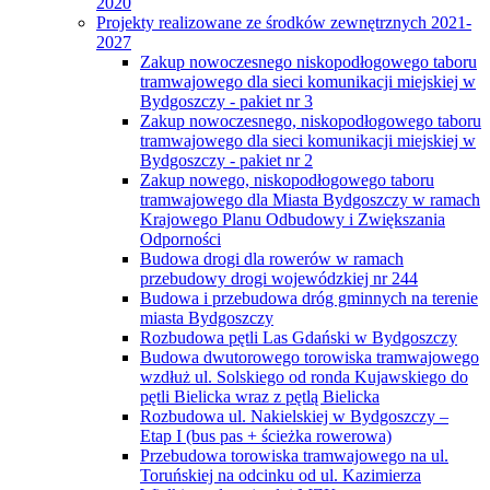
2020
Projekty realizowane ze środków zewnętrznych 2021-
2027
Zakup nowoczesnego niskopodłogowego taboru
tramwajowego dla sieci komunikacji miejskiej w
Bydgoszczy - pakiet nr 3
Zakup nowoczesnego, niskopodłogowego taboru
tramwajowego dla sieci komunikacji miejskiej w
Bydgoszczy - pakiet nr 2
Zakup nowego, niskopodłogowego taboru
tramwajowego dla Miasta Bydgoszczy w ramach
Krajowego Planu Odbudowy i Zwiększania
Odporności
Budowa drogi dla rowerów w ramach
przebudowy drogi wojewódzkiej nr 244
Budowa i przebudowa dróg gminnych na terenie
miasta Bydgoszczy
Rozbudowa pętli Las Gdański w Bydgoszczy
Budowa dwutorowego torowiska tramwajowego
wzdłuż ul. Solskiego od ronda Kujawskiego do
pętli Bielicka wraz z pętlą Bielicka
Rozbudowa ul. Nakielskiej w Bydgoszczy –
Etap I (bus pas + ścieżka rowerowa)
Przebudowa torowiska tramwajowego na ul.
Toruńskiej na odcinku od ul. Kazimierza