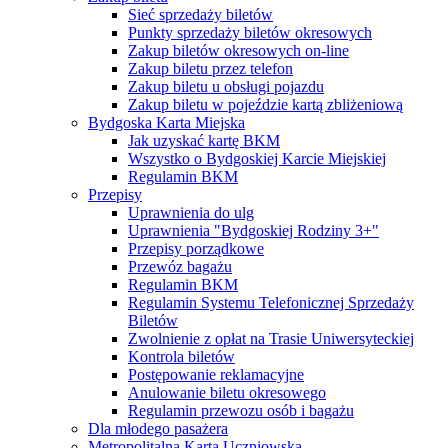
Sieć sprzedaży biletów
Punkty sprzedaży biletów okresowych
Zakup biletów okresowych on-line
Zakup biletu przez telefon
Zakup biletu u obsługi pojazdu
Zakup biletu w pojeździe kartą zbliżeniową
Bydgoska Karta Miejska
Jak uzyskać kartę BKM
Wszystko o Bydgoskiej Karcie Miejskiej
Regulamin BKM
Przepisy
Uprawnienia do ulg
Uprawnienia "Bydgoskiej Rodziny 3+"
Przepisy porządkowe
Przewóz bagażu
Regulamin BKM
Regulamin Systemu Telefonicznej Sprzedaży
Biletów
Zwolnienie z opłat na Trasie Uniwersyteckiej
Kontrola biletów
Postępowanie reklamacyjne
Anulowanie biletu okresowego
Regulamin przewozu osób i bagażu
Dla młodego pasażera
Metropolitalna Karta Uczniowska