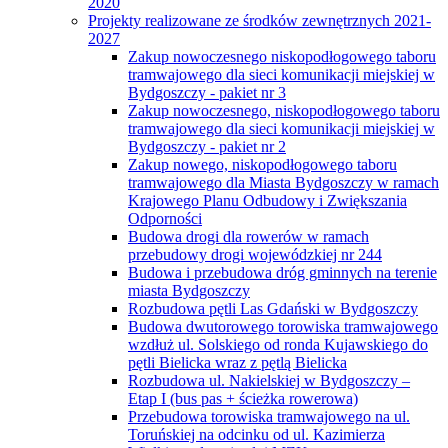
2020
Projekty realizowane ze środków zewnętrznych 2021-
2027
Zakup nowoczesnego niskopodłogowego taboru
tramwajowego dla sieci komunikacji miejskiej w
Bydgoszczy - pakiet nr 3
Zakup nowoczesnego, niskopodłogowego taboru
tramwajowego dla sieci komunikacji miejskiej w
Bydgoszczy - pakiet nr 2
Zakup nowego, niskopodłogowego taboru
tramwajowego dla Miasta Bydgoszczy w ramach
Krajowego Planu Odbudowy i Zwiększania
Odporności
Budowa drogi dla rowerów w ramach
przebudowy drogi wojewódzkiej nr 244
Budowa i przebudowa dróg gminnych na terenie
miasta Bydgoszczy
Rozbudowa pętli Las Gdański w Bydgoszczy
Budowa dwutorowego torowiska tramwajowego
wzdłuż ul. Solskiego od ronda Kujawskiego do
pętli Bielicka wraz z pętlą Bielicka
Rozbudowa ul. Nakielskiej w Bydgoszczy –
Etap I (bus pas + ścieżka rowerowa)
Przebudowa torowiska tramwajowego na ul.
Toruńskiej na odcinku od ul. Kazimierza