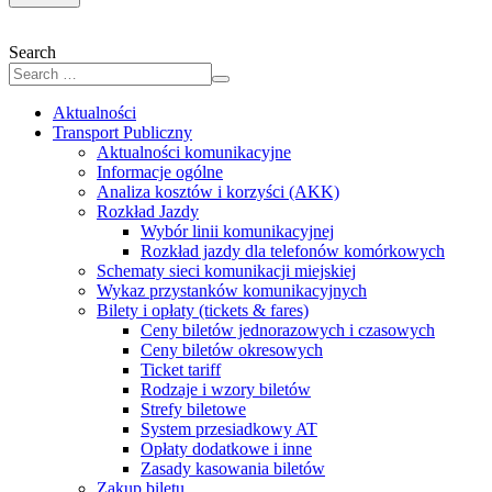
Search
Aktualności
Transport Publiczny
Aktualności komunikacyjne
Informacje ogólne
Analiza kosztów i korzyści (AKK)
Rozkład Jazdy
Wybór linii komunikacyjnej
Rozkład jazdy dla telefonów komórkowych
Schematy sieci komunikacji miejskiej
Wykaz przystanków komunikacyjnych
Bilety i opłaty (tickets & fares)
Ceny biletów jednorazowych i czasowych
Ceny biletów okresowych
Ticket tariff
Rodzaje i wzory biletów
Strefy biletowe
System przesiadkowy AT
Opłaty dodatkowe i inne
Zasady kasowania biletów
Zakup biletu