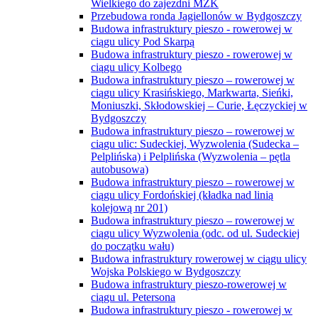
Wielkiego do zajezdni MZK
Przebudowa ronda Jagiellonów w Bydgoszczy
Budowa infrastruktury pieszo - rowerowej w
ciągu ulicy Pod Skarpą
Budowa infrastruktury pieszo - rowerowej w
ciągu ulicy Kolbego
Budowa infrastruktury pieszo – rowerowej w
ciągu ulicy Krasińskiego, Markwarta, Sieńki,
Moniuszki, Skłodowskiej – Curie, Łęczyckiej w
Bydgoszczy
Budowa infrastruktury pieszo – rowerowej w
ciągu ulic: Sudeckiej, Wyzwolenia (Sudecka –
Pelplińska) i Pelplińska (Wyzwolenia – pętla
autobusowa)
Budowa infrastruktury pieszo – rowerowej w
ciągu ulicy Fordońskiej (kładka nad linią
kolejową nr 201)
Budowa infrastruktury pieszo – rowerowej w
ciągu ulicy Wyzwolenia (odc. od ul. Sudeckiej
do początku wału)
Budowa infrastruktury rowerowej w ciągu ulicy
Wojska Polskiego w Bydgoszczy
Budowa infrastruktury pieszo-rowerowej w
ciągu ul. Petersona
Budowa infrastruktury pieszo - rowerowej w