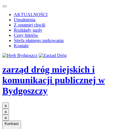
AKTUALNOŚCI
Utrudnienia
Z ostatniej chwili
Rozkłady jazdy
Ceny biletów
Strefa płatnego parkowania
Kontakt
zarząd dróg miejskich i
komunikacji publicznej
w
Bydgoszczy
a
a
a
Kontrast