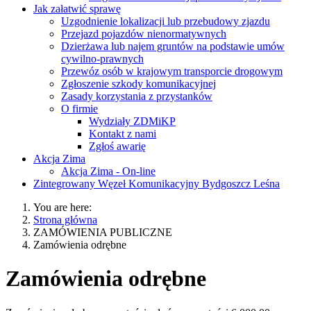
Jak załatwić sprawę
Uzgodnienie lokalizacji lub przebudowy zjazdu
Przejazd pojazdów nienormatywnych
Dzierżawa lub najem gruntów na podstawie umów
cywilno-prawnych
Przewóz osób w krajowym transporcie drogowym
Zgłoszenie szkody komunikacyjnej
Zasady korzystania z przystanków
O firmie
Wydziały ZDMiKP
Kontakt z nami
Zgłoś awarię
Akcja Zima
Akcja Zima - On-line
Zintegrowany Węzeł Komunikacyjny Bydgoszcz Leśna
You are here:
Strona główna
ZAMÓWIENIA PUBLICZNE
Zamówienia odrębne
Zamówienia odrębne