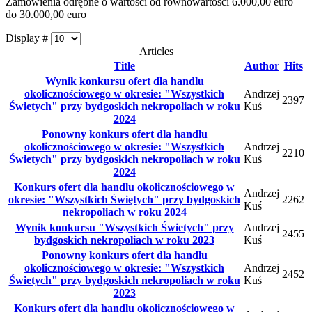
Zamówienia odrębne o wartości od równowartości 6.000,00 euro
do 30.000,00 euro
Display #
Articles
Title
Author
Hits
Wynik konkursu ofert dla handlu
okolicznościowego w okresie: "Wszystkich
Andrzej
2397
Świetych" przy bydgoskich nekropoliach w roku
Kuś
2024
Ponowny konkurs ofert dla handlu
okolicznościowego w okresie: "Wszystkich
Andrzej
2210
Świetych" przy bydgoskich nekropoliach w roku
Kuś
2024
Konkurs ofert dla handlu okolicznościowego w
Andrzej
okresie: "Wszystkich Świętych" przy bydgoskich
2262
Kuś
nekropoliach w roku 2024
Wynik konkursu "Wszystkich Świetych" przy
Andrzej
2455
bydgoskich nekropoliach w roku 2023
Kuś
Ponowny konkurs ofert dla handlu
okolicznościowego w okresie: "Wszystkich
Andrzej
2452
Świetych" przy bydgoskich nekropoliach w roku
Kuś
2023
Konkurs ofert dla handlu okolicznościowego w