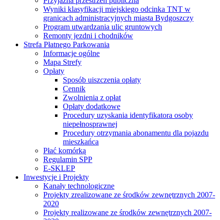
Przyjazna przestrzeń publiczna
Wyniki klasyfikacji miejskiego odcinka TNT w
granicach administracyjnych miasta Bydgoszczy
Program utwardzania ulic gruntowych
Remonty jezdni i chodników
Strefa Płatnego Parkowania
Informacje ogólne
Mapa Strefy
Opłaty
Sposób uiszczenia opłaty
Cennik
Zwolnienia z opłat
Opłaty dodatkowe
Procedury uzyskania identyfikatora osoby
niepełnosprawnej
Procedury otrzymania abonamentu dla pojazdu
mieszkańca
Płać komórką
Regulamin SPP
E-SKLEP
Inwestycje i Projekty
Kanały technologiczne
Projekty zrealizowane ze środków zewnętrznych 2007-
2020
Projekty realizowane ze środków zewnętrznych 2007-