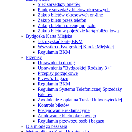
Sieć sprzedaży biletów
Punkty sprzedaży biletów okresowych
Zakup biletów okresowych on-line
Zakup biletu przez telefon
Zakup biletu u obsługi pojazdu
Zakup biletu w pojeździe kartą zbliżeniową
Bydgoska Karta Miejska
Jak uzyskać kartę BKM
Wszystko o Bydgoskiej Karcie Miejskiej
Regulamin BKM
Przepisy
Uprawnienia do ulg
Uprawnienia "Bydgoskiej Rodziny 3+"
Przepisy porządkowe
Przewóz bagażu
Regulamin BKM
Regulamin Systemu Telefonicznej Sprzedaży
Biletów
Zwolnienie z opłat na Trasie Uniwersyteckiej
Kontrola biletów
Postępowanie reklamacyjne
Anulowanie biletu okresowego
Regulamin przewozu osób i bagażu
Dla młodego pasażera
Metropolitalna Karta Uczniowska