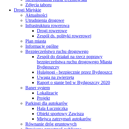
Zdjęcia taboru
Drogi Miejskie
Aktualności
Utrudnienia drogowe
Infrastruktura rowerowa
Drogi rowerowe
Zespół ds. polityki rowerowej
Plan miasta
Informacje ogólne
Bezpieczeństwo ruchu drogowego
Zespół do działań na rzecz poprawy
bezpieczeństwa ruchu drogowego Miasta
Bydgoszczy
Hulajnogi - bezpiecznie przez Bydgoszcz
Uwaga na zwierzęta
Raport o stanie brd w Bydgoszczy 2020
Baner system
Lokalizacje
Projekt
Parkingi dla autokarów
Hala Łuczniczka
Obiekt sportowy Zawisza
Miejsca zatrzymań autokarów
Równanie dróg gruntowych