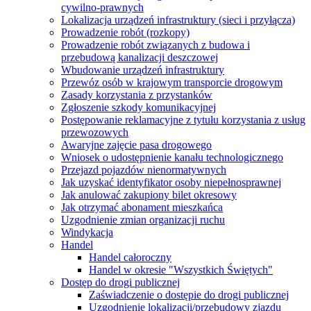
cywilno-prawnych
Lokalizacja urządzeń infrastruktury (sieci i przyłącza)
Prowadzenie robót (rozkopy)
Prowadzenie robót związanych z budowa i
przebudową kanalizacji deszczowej
Wbudowanie urządzeń infrastruktury
Przewóz osób w krajowym transporcie drogowym
Zasady korzystania z przystanków
Zgłoszenie szkody komunikacyjnej
Postępowanie reklamacyjne z tytułu korzystania z usług
przewozowych
Awaryjne zajęcie pasa drogowego
Wniosek o udostępnienie kanału technologicznego
Przejazd pojazdów nienormatywnych
Jak uzyskać identyfikator osoby niepełnosprawnej
Jak anulować zakupiony bilet okresowy
Jak otrzymać abonament mieszkańca
Uzgodnienie zmian organizacji ruchu
Windykacja
Handel
Handel całoroczny
Handel w okresie "Wszystkich Świętych"
Dostęp do drogi publicznej
Zaświadczenie o dostępie do drogi publicznej
Uzgodnienie lokalizacji/przebudowy zjazdu