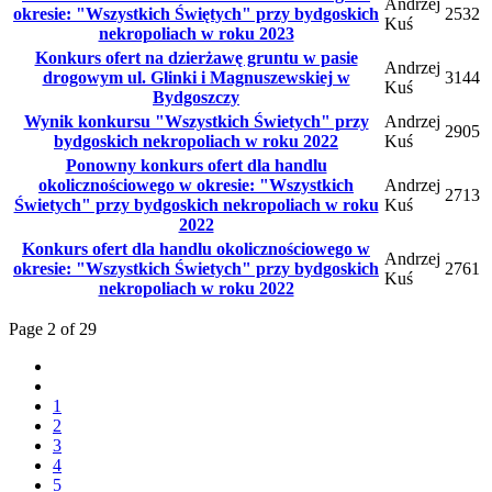
Andrzej
okresie: "Wszystkich Świętych" przy bydgoskich
2532
Kuś
nekropoliach w roku 2023
Konkurs ofert na dzierżawę gruntu w pasie
Andrzej
drogowym ul. Glinki i Magnuszewskiej w
3144
Kuś
Bydgoszczy
Wynik konkursu "Wszystkich Świetych" przy
Andrzej
2905
bydgoskich nekropoliach w roku 2022
Kuś
Ponowny konkurs ofert dla handlu
okolicznościowego w okresie: "Wszystkich
Andrzej
2713
Świetych" przy bydgoskich nekropoliach w roku
Kuś
2022
Konkurs ofert dla handlu okolicznościowego w
Andrzej
okresie: "Wszystkich Świetych" przy bydgoskich
2761
Kuś
nekropoliach w roku 2022
Page 2 of 29
1
2
3
4
5