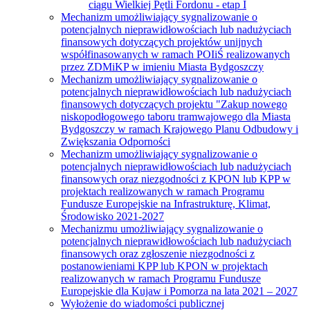
ciągu Wielkiej Pętli Fordonu - etap I
Mechanizm umożliwiający sygnalizowanie o
potencjalnych nieprawidłowościach lub nadużyciach
finansowych dotyczących projektów unijnych
współfinasowanych w ramach POIiŚ realizowanych
przez ZDMiKP w imieniu Miasta Bydgoszczy
Mechanizm umożliwiający sygnalizowanie o
potencjalnych nieprawidłowościach lub nadużyciach
finansowych dotyczących projektu "Zakup nowego
niskopodłogowego taboru tramwajowego dla Miasta
Bydgoszczy w ramach Krajowego Planu Odbudowy i
Zwiększania Odporności
Mechanizm umożliwiający sygnalizowanie o
potencjalnych nieprawidłowościach lub nadużyciach
finansowych oraz niezgodności z KPON lub KPP w
projektach realizowanych w ramach Programu
Fundusze Europejskie na Infrastrukturę, Klimat,
Środowisko 2021-2027
Mechanizmu umożliwiający sygnalizowanie o
potencjalnych nieprawidłowościach lub nadużyciach
finansowych oraz zgłoszenie niezgodności z
postanowieniami KPP lub KPON w projektach
realizowanych w ramach Programu Fundusze
Europejskie dla Kujaw i Pomorza na lata 2021 – 2027
Wyłożenie do wiadomości publicznej