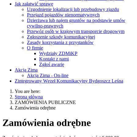
Jak załatwić sprawę
Uzgodnienie lokalizacji lub przebudowy zjazdu
Przejazd pojazdów nienormatywnych
Dzierżawa lub najem gruntów na podstawie umów
cywilno-prawnych
Przewóz osób w krajowym transporcie drogowym
Zgłoszenie szkody komunikacyjnej
Zasady korzystania z przystanków
O firmie
Wydziały ZDMiKP
Kontakt z nami
Zgłoś awarię
Akcja Zima
Akcja Zima - On-line
Zintegrowany Węzeł Komunikacyjny Bydgoszcz Leśna
You are here:
Strona główna
ZAMÓWIENIA PUBLICZNE
Zamówienia odrębne
Zamówienia odrębne