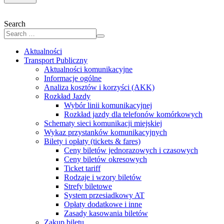
Search
Aktualności
Transport Publiczny
Aktualności komunikacyjne
Informacje ogólne
Analiza kosztów i korzyści (AKK)
Rozkład Jazdy
Wybór linii komunikacyjnej
Rozkład jazdy dla telefonów komórkowych
Schematy sieci komunikacji miejskiej
Wykaz przystanków komunikacyjnych
Bilety i opłaty (tickets & fares)
Ceny biletów jednorazowych i czasowych
Ceny biletów okresowych
Ticket tariff
Rodzaje i wzory biletów
Strefy biletowe
System przesiadkowy AT
Opłaty dodatkowe i inne
Zasady kasowania biletów
Zakup biletu