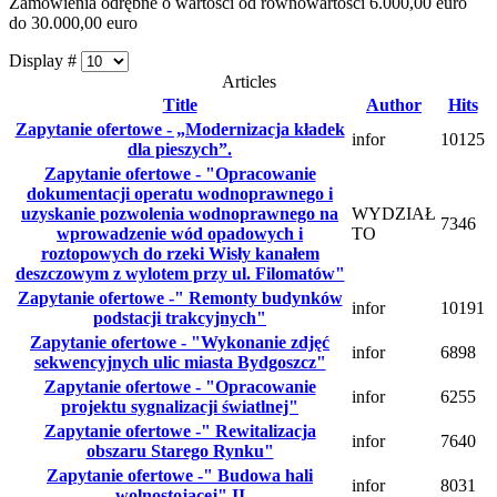
Zamówienia odrębne o wartości od równowartości 6.000,00 euro
do 30.000,00 euro
Display #
Articles
Title
Author
Hits
Zapytanie ofertowe - „Modernizacja kładek
infor
10125
dla pieszych”.
Zapytanie ofertowe - "Opracowanie
dokumentacji operatu wodnoprawnego i
uzyskanie pozwolenia wodnoprawnego na
WYDZIAŁ
7346
wprowadzenie wód opadowych i
TO
roztopowych do rzeki Wisły kanałem
deszczowym z wylotem przy ul. Filomatów"
Zapytanie ofertowe -" Remonty budynków
infor
10191
podstacji trakcyjnych"
Zapytanie ofertowe - "Wykonanie zdjęć
infor
6898
sekwencyjnych ulic miasta Bydgoszcz"
Zapytanie ofertowe - "Opracowanie
infor
6255
projektu sygnalizacji światlnej"
Zapytanie ofertowe -" Rewitalizacja
infor
7640
obszaru Starego Rynku"
Zapytanie ofertowe -" Budowa hali
infor
8031
wolnostojącej" II