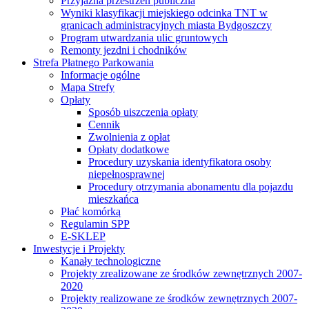
Przyjazna przestrzeń publiczna
Wyniki klasyfikacji miejskiego odcinka TNT w
granicach administracyjnych miasta Bydgoszczy
Program utwardzania ulic gruntowych
Remonty jezdni i chodników
Strefa Płatnego Parkowania
Informacje ogólne
Mapa Strefy
Opłaty
Sposób uiszczenia opłaty
Cennik
Zwolnienia z opłat
Opłaty dodatkowe
Procedury uzyskania identyfikatora osoby
niepełnosprawnej
Procedury otrzymania abonamentu dla pojazdu
mieszkańca
Płać komórką
Regulamin SPP
E-SKLEP
Inwestycje i Projekty
Kanały technologiczne
Projekty zrealizowane ze środków zewnętrznych 2007-
2020
Projekty realizowane ze środków zewnętrznych 2007-