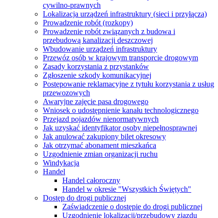
cywilno-prawnych
Lokalizacja urządzeń infrastruktury (sieci i przyłącza)
Prowadzenie robót (rozkopy)
Prowadzenie robót związanych z budowa i
przebudową kanalizacji deszczowej
Wbudowanie urządzeń infrastruktury
Przewóz osób w krajowym transporcie drogowym
Zasady korzystania z przystanków
Zgłoszenie szkody komunikacyjnej
Postępowanie reklamacyjne z tytułu korzystania z usług
przewozowych
Awaryjne zajęcie pasa drogowego
Wniosek o udostępnienie kanału technologicznego
Przejazd pojazdów nienormatywnych
Jak uzyskać identyfikator osoby niepełnosprawnej
Jak anulować zakupiony bilet okresowy
Jak otrzymać abonament mieszkańca
Uzgodnienie zmian organizacji ruchu
Windykacja
Handel
Handel całoroczny
Handel w okresie "Wszystkich Świętych"
Dostęp do drogi publicznej
Zaświadczenie o dostępie do drogi publicznej
Uzgodnienie lokalizacji/przebudowy zjazdu