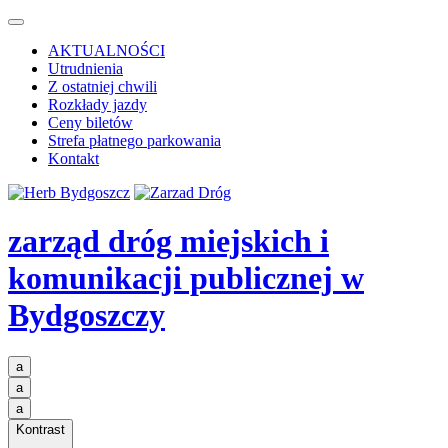
AKTUALNOŚCI
Utrudnienia
Z ostatniej chwili
Rozkłady jazdy
Ceny biletów
Strefa płatnego parkowania
Kontakt
zarząd dróg miejskich i
komunikacji publicznej
w
Bydgoszczy
a
a
a
Kontrast