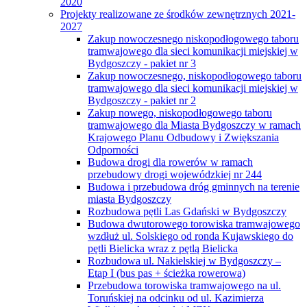
2020
Projekty realizowane ze środków zewnętrznych 2021-
2027
Zakup nowoczesnego niskopodłogowego taboru
tramwajowego dla sieci komunikacji miejskiej w
Bydgoszczy - pakiet nr 3
Zakup nowoczesnego, niskopodłogowego taboru
tramwajowego dla sieci komunikacji miejskiej w
Bydgoszczy - pakiet nr 2
Zakup nowego, niskopodłogowego taboru
tramwajowego dla Miasta Bydgoszczy w ramach
Krajowego Planu Odbudowy i Zwiększania
Odporności
Budowa drogi dla rowerów w ramach
przebudowy drogi wojewódzkiej nr 244
Budowa i przebudowa dróg gminnych na terenie
miasta Bydgoszczy
Rozbudowa pętli Las Gdański w Bydgoszczy
Budowa dwutorowego torowiska tramwajowego
wzdłuż ul. Solskiego od ronda Kujawskiego do
pętli Bielicka wraz z pętlą Bielicka
Rozbudowa ul. Nakielskiej w Bydgoszczy –
Etap I (bus pas + ścieżka rowerowa)
Przebudowa torowiska tramwajowego na ul.
Toruńskiej na odcinku od ul. Kazimierza