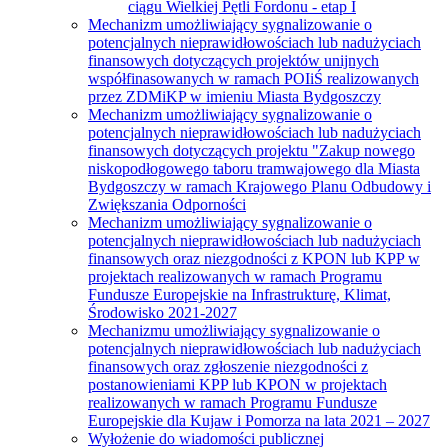
ciągu Wielkiej Pętli Fordonu - etap I
Mechanizm umożliwiający sygnalizowanie o
potencjalnych nieprawidłowościach lub nadużyciach
finansowych dotyczących projektów unijnych
współfinasowanych w ramach POIiŚ realizowanych
przez ZDMiKP w imieniu Miasta Bydgoszczy
Mechanizm umożliwiający sygnalizowanie o
potencjalnych nieprawidłowościach lub nadużyciach
finansowych dotyczących projektu "Zakup nowego
niskopodłogowego taboru tramwajowego dla Miasta
Bydgoszczy w ramach Krajowego Planu Odbudowy i
Zwiększania Odporności
Mechanizm umożliwiający sygnalizowanie o
potencjalnych nieprawidłowościach lub nadużyciach
finansowych oraz niezgodności z KPON lub KPP w
projektach realizowanych w ramach Programu
Fundusze Europejskie na Infrastrukturę, Klimat,
Środowisko 2021-2027
Mechanizmu umożliwiający sygnalizowanie o
potencjalnych nieprawidłowościach lub nadużyciach
finansowych oraz zgłoszenie niezgodności z
postanowieniami KPP lub KPON w projektach
realizowanych w ramach Programu Fundusze
Europejskie dla Kujaw i Pomorza na lata 2021 – 2027
Wyłożenie do wiadomości publicznej