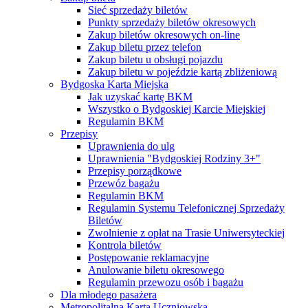
Sieć sprzedaży biletów
Punkty sprzedaży biletów okresowych
Zakup biletów okresowych on-line
Zakup biletu przez telefon
Zakup biletu u obsługi pojazdu
Zakup biletu w pojeździe kartą zbliżeniową
Bydgoska Karta Miejska
Jak uzyskać kartę BKM
Wszystko o Bydgoskiej Karcie Miejskiej
Regulamin BKM
Przepisy
Uprawnienia do ulg
Uprawnienia "Bydgoskiej Rodziny 3+"
Przepisy porządkowe
Przewóz bagażu
Regulamin BKM
Regulamin Systemu Telefonicznej Sprzedaży
Biletów
Zwolnienie z opłat na Trasie Uniwersyteckiej
Kontrola biletów
Postępowanie reklamacyjne
Anulowanie biletu okresowego
Regulamin przewozu osób i bagażu
Dla młodego pasażera
Metropolitalna Karta Uczniowska