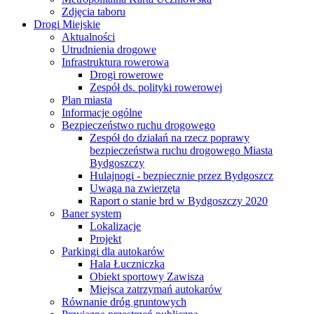
Zdjęcia taboru
Drogi Miejskie
Aktualności
Utrudnienia drogowe
Infrastruktura rowerowa
Drogi rowerowe
Zespół ds. polityki rowerowej
Plan miasta
Informacje ogólne
Bezpieczeństwo ruchu drogowego
Zespół do działań na rzecz poprawy
bezpieczeństwa ruchu drogowego Miasta
Bydgoszczy
Hulajnogi - bezpiecznie przez Bydgoszcz
Uwaga na zwierzęta
Raport o stanie brd w Bydgoszczy 2020
Baner system
Lokalizacje
Projekt
Parkingi dla autokarów
Hala Łuczniczka
Obiekt sportowy Zawisza
Miejsca zatrzymań autokarów
Równanie dróg gruntowych