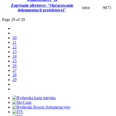
Zapytanie ofertowe: "Opracowanie
infor
9073
dokumentacji projektowej"
Page 29 of 29
20
21
22
23
24
25
26
27
28
29