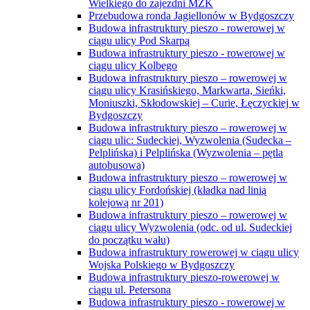
Wielkiego do zajezdni MZK
Przebudowa ronda Jagiellonów w Bydgoszczy
Budowa infrastruktury pieszo - rowerowej w
ciągu ulicy Pod Skarpą
Budowa infrastruktury pieszo - rowerowej w
ciągu ulicy Kolbego
Budowa infrastruktury pieszo – rowerowej w
ciągu ulicy Krasińskiego, Markwarta, Sieńki,
Moniuszki, Skłodowskiej – Curie, Łęczyckiej w
Bydgoszczy
Budowa infrastruktury pieszo – rowerowej w
ciągu ulic: Sudeckiej, Wyzwolenia (Sudecka –
Pelplińska) i Pelplińska (Wyzwolenia – pętla
autobusowa)
Budowa infrastruktury pieszo – rowerowej w
ciągu ulicy Fordońskiej (kładka nad linią
kolejową nr 201)
Budowa infrastruktury pieszo – rowerowej w
ciągu ulicy Wyzwolenia (odc. od ul. Sudeckiej
do początku wału)
Budowa infrastruktury rowerowej w ciągu ulicy
Wojska Polskiego w Bydgoszczy
Budowa infrastruktury pieszo-rowerowej w
ciągu ul. Petersona
Budowa infrastruktury pieszo - rowerowej w