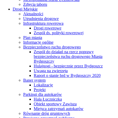
Zdjęcia taboru
Drogi Miejskie
Aktualności
Utrudnienia drogowe
Infrastruktura rowerowa
Drogi rowerowe
Zespół ds. polityki rowerowej
Plan miasta
Informacje ogólne
Bezpieczeństwo ruchu drogowego
Zespół do działań na rzecz poprawy
bezpieczeństwa ruchu drogowego Miasta
Bydgoszczy
Hulajnogi - bezpiecznie przez Bydgoszcz
Uwaga na zwierzęta
Raport o stanie brd w Bydgoszczy 2020
Baner system
Lokalizacje
Projekt
Parkingi dla autokarów
Hala Łuczniczka
Obiekt sportowy Zawisza
Miejsca zatrzymań autokarów
Równanie dróg gruntowych