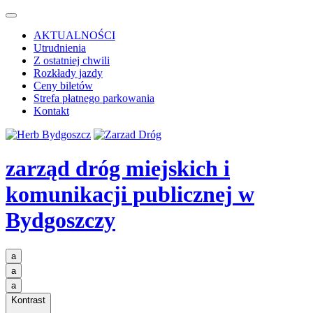
AKTUALNOŚCI
Utrudnienia
Z ostatniej chwili
Rozkłady jazdy
Ceny biletów
Strefa płatnego parkowania
Kontakt
zarząd dróg miejskich i
komunikacji publicznej
w
Bydgoszczy
a
a
a
Kontrast