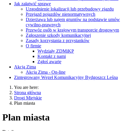
Jak załatwić sprawę
Uzgodnienie lokalizacji lub przebudowy zjazdu
Przejazd pojazdów nienormatywnych
Dzierżawa lub najem gruntów na podstawie umów
cywilno-prawnych
Przewóz osób w krajowym transporcie drogowym
Zgłoszenie szkody komunikacyjnej
Zasady korzystania z przystanków
O firmie
Wydziały ZDMiKP
Kontakt z nami
Zgłoś awarię
Akcja Zima
Akcja Zima - On-line
Zintegrowany Węzeł Komunikacyjny Bydgoszcz Leśna
You are here:
Strona główna
Drogi Miejskie
Plan miasta
Plan miasta