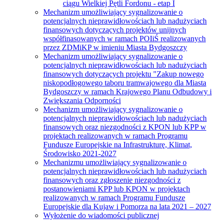
ciągu Wielkiej Pętli Fordonu - etap I
Mechanizm umożliwiający sygnalizowanie o
potencjalnych nieprawidłowościach lub nadużyciach
finansowych dotyczących projektów unijnych
współfinasowanych w ramach POIiŚ realizowanych
przez ZDMiKP w imieniu Miasta Bydgoszczy
Mechanizm umożliwiający sygnalizowanie o
potencjalnych nieprawidłowościach lub nadużyciach
finansowych dotyczących projektu "Zakup nowego
niskopodłogowego taboru tramwajowego dla Miasta
Bydgoszczy w ramach Krajowego Planu Odbudowy i
Zwiększania Odporności
Mechanizm umożliwiający sygnalizowanie o
potencjalnych nieprawidłowościach lub nadużyciach
finansowych oraz niezgodności z KPON lub KPP w
projektach realizowanych w ramach Programu
Fundusze Europejskie na Infrastrukturę, Klimat,
Środowisko 2021-2027
Mechanizmu umożliwiający sygnalizowanie o
potencjalnych nieprawidłowościach lub nadużyciach
finansowych oraz zgłoszenie niezgodności z
postanowieniami KPP lub KPON w projektach
realizowanych w ramach Programu Fundusze
Europejskie dla Kujaw i Pomorza na lata 2021 – 2027
Wyłożenie do wiadomości publicznej