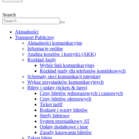
Search
Aktualności
Transport Publiczny
Aktualności komunikacyjne
Informacje ogólne
Analiza kosztów i korzyści (AKK)
Rozkład Jazdy
Wybór linii komunikacyjnej
Rozkład jazdy dla telefonów komórkowych
Schematy sieci komunikacji miejskiej
Wykaz przystanków komunikacyjnych
Bilety i opłaty (tickets & fares)
Ceny biletów jednorazowych i czasowych
Ceny biletów okresowych
Ticket tariff
Rodzaje i wzory biletów
Strefy biletowe
System przesiadkowy AT
Opłaty dodatkowe i inne
Zasady kasowania biletów
Zakup biletu