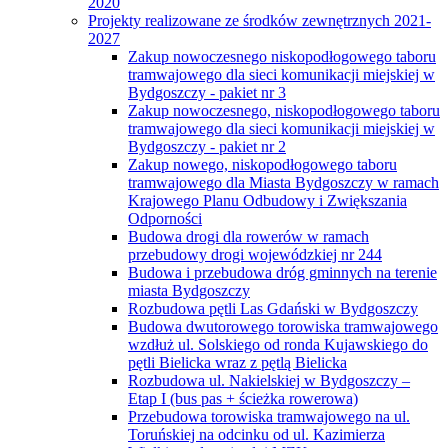
2020
Projekty realizowane ze środków zewnętrznych 2021-
2027
Zakup nowoczesnego niskopodłogowego taboru
tramwajowego dla sieci komunikacji miejskiej w
Bydgoszczy - pakiet nr 3
Zakup nowoczesnego, niskopodłogowego taboru
tramwajowego dla sieci komunikacji miejskiej w
Bydgoszczy - pakiet nr 2
Zakup nowego, niskopodłogowego taboru
tramwajowego dla Miasta Bydgoszczy w ramach
Krajowego Planu Odbudowy i Zwiększania
Odporności
Budowa drogi dla rowerów w ramach
przebudowy drogi wojewódzkiej nr 244
Budowa i przebudowa dróg gminnych na terenie
miasta Bydgoszczy
Rozbudowa pętli Las Gdański w Bydgoszczy
Budowa dwutorowego torowiska tramwajowego
wzdłuż ul. Solskiego od ronda Kujawskiego do
pętli Bielicka wraz z pętlą Bielicka
Rozbudowa ul. Nakielskiej w Bydgoszczy –
Etap I (bus pas + ścieżka rowerowa)
Przebudowa torowiska tramwajowego na ul.
Toruńskiej na odcinku od ul. Kazimierza