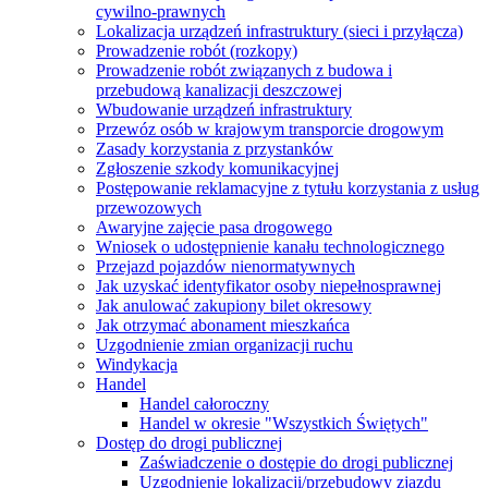
cywilno-prawnych
Lokalizacja urządzeń infrastruktury (sieci i przyłącza)
Prowadzenie robót (rozkopy)
Prowadzenie robót związanych z budowa i
przebudową kanalizacji deszczowej
Wbudowanie urządzeń infrastruktury
Przewóz osób w krajowym transporcie drogowym
Zasady korzystania z przystanków
Zgłoszenie szkody komunikacyjnej
Postępowanie reklamacyjne z tytułu korzystania z usług
przewozowych
Awaryjne zajęcie pasa drogowego
Wniosek o udostępnienie kanału technologicznego
Przejazd pojazdów nienormatywnych
Jak uzyskać identyfikator osoby niepełnosprawnej
Jak anulować zakupiony bilet okresowy
Jak otrzymać abonament mieszkańca
Uzgodnienie zmian organizacji ruchu
Windykacja
Handel
Handel całoroczny
Handel w okresie "Wszystkich Świętych"
Dostęp do drogi publicznej
Zaświadczenie o dostępie do drogi publicznej
Uzgodnienie lokalizacji/przebudowy zjazdu