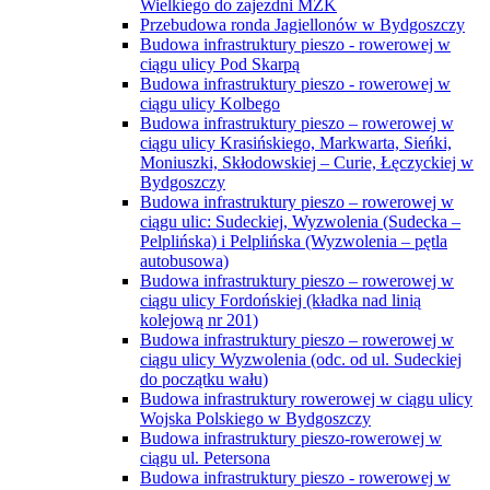
Wielkiego do zajezdni MZK
Przebudowa ronda Jagiellonów w Bydgoszczy
Budowa infrastruktury pieszo - rowerowej w
ciągu ulicy Pod Skarpą
Budowa infrastruktury pieszo - rowerowej w
ciągu ulicy Kolbego
Budowa infrastruktury pieszo – rowerowej w
ciągu ulicy Krasińskiego, Markwarta, Sieńki,
Moniuszki, Skłodowskiej – Curie, Łęczyckiej w
Bydgoszczy
Budowa infrastruktury pieszo – rowerowej w
ciągu ulic: Sudeckiej, Wyzwolenia (Sudecka –
Pelplińska) i Pelplińska (Wyzwolenia – pętla
autobusowa)
Budowa infrastruktury pieszo – rowerowej w
ciągu ulicy Fordońskiej (kładka nad linią
kolejową nr 201)
Budowa infrastruktury pieszo – rowerowej w
ciągu ulicy Wyzwolenia (odc. od ul. Sudeckiej
do początku wału)
Budowa infrastruktury rowerowej w ciągu ulicy
Wojska Polskiego w Bydgoszczy
Budowa infrastruktury pieszo-rowerowej w
ciągu ul. Petersona
Budowa infrastruktury pieszo - rowerowej w