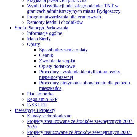
Przyjazna przestrzeń publiczna
Wyniki klasyfikacji miejskiego odcinka TNT w
granicach administracyjnych miasta Bydgoszczy
Program utwardzania ulic gruntowych
Remonty jezdni i chodników
Strefa Płatnego Parkowania
Informacje ogólne
Mapa Strefy
Opłaty
Sposób uiszczenia opłaty
Cennik
Zwolnienia z opłat
Opłaty dodatkowe
Procedury uzyskania identyfikatora osoby
niepełnosprawnej
Procedury otrzymania abonamentu dla pojazdu
mieszkańca
Płać komórką
Regulamin SPP
E-SKLEP
Inwestycje i Projekty
Kanały technologiczne
Projekty zrealizowane ze środków zewnętrznych 2007-
2020
Projekty realizowane ze środków zewnętrznych 2007-