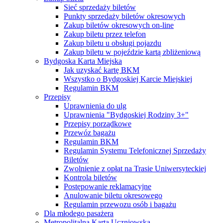
Sieć sprzedaży biletów
Punkty sprzedaży biletów okresowych
Zakup biletów okresowych on-line
Zakup biletu przez telefon
Zakup biletu u obsługi pojazdu
Zakup biletu w pojeździe kartą zbliżeniową
Bydgoska Karta Miejska
Jak uzyskać kartę BKM
Wszystko o Bydgoskiej Karcie Miejskiej
Regulamin BKM
Przepisy
Uprawnienia do ulg
Uprawnienia "Bydgoskiej Rodziny 3+"
Przepisy porządkowe
Przewóz bagażu
Regulamin BKM
Regulamin Systemu Telefonicznej Sprzedaży
Biletów
Zwolnienie z opłat na Trasie Uniwersyteckiej
Kontrola biletów
Postępowanie reklamacyjne
Anulowanie biletu okresowego
Regulamin przewozu osób i bagażu
Dla młodego pasażera
Metropolitalna Karta Uczniowska