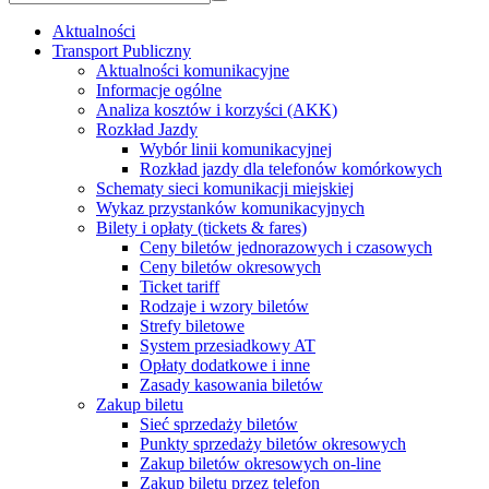
Aktualności
Transport Publiczny
Aktualności komunikacyjne
Informacje ogólne
Analiza kosztów i korzyści (AKK)
Rozkład Jazdy
Wybór linii komunikacyjnej
Rozkład jazdy dla telefonów komórkowych
Schematy sieci komunikacji miejskiej
Wykaz przystanków komunikacyjnych
Bilety i opłaty (tickets & fares)
Ceny biletów jednorazowych i czasowych
Ceny biletów okresowych
Ticket tariff
Rodzaje i wzory biletów
Strefy biletowe
System przesiadkowy AT
Opłaty dodatkowe i inne
Zasady kasowania biletów
Zakup biletu
Sieć sprzedaży biletów
Punkty sprzedaży biletów okresowych
Zakup biletów okresowych on-line
Zakup biletu przez telefon