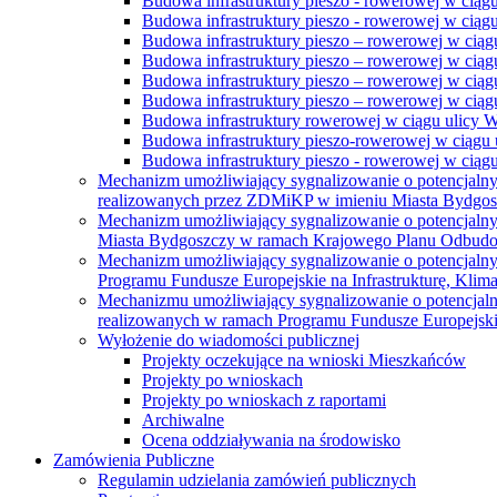
Budowa infrastruktury pieszo - rowerowej w ciąg
Budowa infrastruktury pieszo - rowerowej w ciąg
Budowa infrastruktury pieszo – rowerowej w ciąg
Budowa infrastruktury pieszo – rowerowej w ciągu
Budowa infrastruktury pieszo – rowerowej w ciągu
Budowa infrastruktury pieszo – rowerowej w ciągu
Budowa infrastruktury rowerowej w ciągu ulicy 
Budowa infrastruktury pieszo-rowerowej w ciągu u
Budowa infrastruktury pieszo - rowerowej w ciągu 
Mechanizm umożliwiający sygnalizowanie o potencjaln
realizowanych przez ZDMiKP w imieniu Miasta Bydgo
Mechanizm umożliwiający sygnalizowanie o potencjaln
Miasta Bydgoszczy w ramach Krajowego Planu Odbudo
Mechanizm umożliwiający sygnalizowanie o potencjaln
Programu Fundusze Europejskie na Infrastrukturę, Klim
Mechanizmu umożliwiający sygnalizowanie o potencjaln
realizowanych w ramach Programu Fundusze Europejskie
Wyłożenie do wiadomości publicznej
Projekty oczekujące na wnioski Mieszkańców
Projekty po wnioskach
Projekty po wnioskach z raportami
Archiwalne
Ocena oddziaływania na środowisko
Zamówienia Publiczne
Regulamin udzielania zamówień publicznych