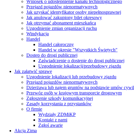
Wniosek o udostępnienie kanału technologicznego
Przejazd pojazdów nienormatywnych
Jak uzyskać identyfikator osoby niepełnosprawnej
Jak anulować zakupiony bilet okresowy
Jak otrzymać abonament mieszkańca
Uzgodnienie zmian organizacji ruchu
Windykacja
Handel
Handel całoroczny
Handel w okresie "Wszystkich Świętych"
Dostęp do drogi publicznej
Zaświadczenie o dostępie do drogi publicznej
Uzgodnienie lokalizacji/przebudowy zjazdu
Jak załatwić sprawę
Uzgodnienie lokalizacji lub przebudowy zjazdu
Przejazd pojazdów nienormatywnych
Dzierżawa lub najem gruntów na podstawie umów cywi
Przewóz osób w krajowym transporcie drogowym
Zgłoszenie szkody komunikacyjnej
Zasady korzystania z przystanków
O firmie
Wydziały ZDMiKP
Kontakt z nami
Zgłoś awarię
Akcja Zima