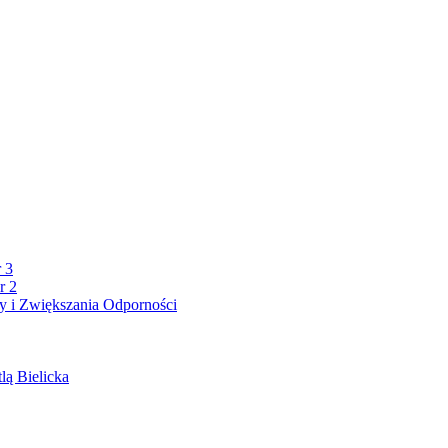
 3
r 2
 i Zwiększania Odporności
lą Bielicka