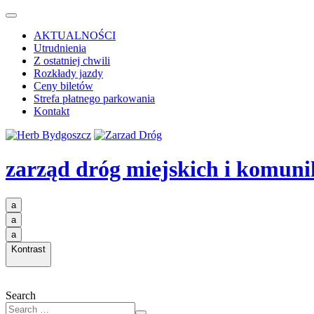
AKTUALNOŚCI
Utrudnienia
Z ostatniej chwili
Rozkłady jazdy
Ceny biletów
Strefa płatnego parkowania
Kontakt
zarząd dróg miejskich i komuni
a
a
a
Kontrast
Search