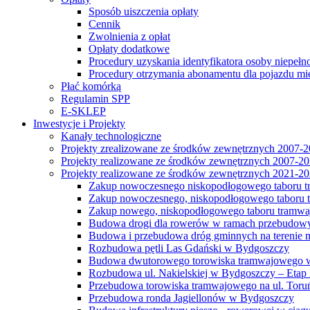
Sposób uiszczenia opłaty
Cennik
Zwolnienia z opłat
Opłaty dodatkowe
Procedury uzyskania identyfikatora osoby niepełn
Procedury otrzymania abonamentu dla pojazdu mi
Płać komórką
Regulamin SPP
E-SKLEP
Inwestycje i Projekty
Kanały technologiczne
Projekty zrealizowane ze środków zewnętrznych 2007-
Projekty realizowane ze środków zewnętrznych 2007-2
Projekty realizowane ze środków zewnętrznych 2021-2
Zakup nowoczesnego niskopodłogowego taboru tra
Zakup nowoczesnego, niskopodłogowego taboru tr
Zakup nowego, niskopodłogowego taboru tramwa
Budowa drogi dla rowerów w ramach przebudowy
Budowa i przebudowa dróg gminnych na terenie 
Rozbudowa pętli Las Gdański w Bydgoszczy
Budowa dwutorowego torowiska tramwajowego wzdłu
Rozbudowa ul. Nakielskiej w Bydgoszczy – Etap I
Przebudowa torowiska tramwajowego na ul. Toruń
Przebudowa ronda Jagiellonów w Bydgoszczy