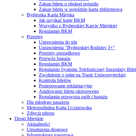
Zakup biletu u obsługi pojazdu
Zakup biletu w pojeździe kartą zbliżeniową
Bydgoska Karta Miejska
Jak uzyskać kartę BKM
Wszystko o Bydgoskiej Karcie Miejskiej
Regulamin BKM
Przepisy
Uprawnienia do ulg
Uprawnienia "Bydgoskiej Rodziny 3+"
Przepisy porządkowe
Przewóz bagażu
Regulamin BKM
Regulamin Systemu Telefonicznej Sprzedaży Bile
Zwolnienie z opłat na Trasie Uniwersyteckiej
Kontrola biletów
Postępowanie reklamacyjne
Anulowanie biletu okresowego
Regulamin przewozu osób i bagażu
Dla młodego pasażera
Metropolitalna Karta Uczniowska
Zdjęcia taboru
Drogi Miejskie
Aktualności
Utrudnienia drogowe
Infrastruktura rowerowa