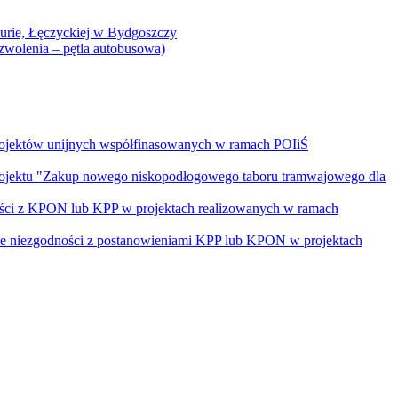
Curie, Łęczyckiej w Bydgoszczy
yzwolenia – pętla autobusowa)
rojektów unijnych współfinasowanych w ramach POIiŚ
projektu "Zakup nowego niskopodłogowego taboru tramwajowego dla
ości z KPON lub KPP w projektach realizowanych w ramach
nie niezgodności z postanowieniami KPP lub KPON w projektach