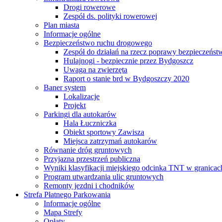
Drogi rowerowe
Zespół ds. polityki rowerowej
Plan miasta
Informacje ogólne
Bezpieczeństwo ruchu drogowego
Zespół do działań na rzecz poprawy bezpieczeńs
Hulajnogi - bezpiecznie przez Bydgoszcz
Uwaga na zwierzęta
Raport o stanie brd w Bydgoszczy 2020
Baner system
Lokalizacje
Projekt
Parkingi dla autokarów
Hala Łuczniczka
Obiekt sportowy Zawisza
Miejsca zatrzymań autokarów
Równanie dróg gruntowych
Przyjazna przestrzeń publiczna
Wyniki klasyfikacji miejskiego odcinka TNT w granicac
Program utwardzania ulic gruntowych
Remonty jezdni i chodników
Strefa Płatnego Parkowania
Informacje ogólne
Mapa Strefy
Opłaty