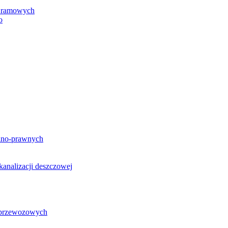
h ramowych
o
lno-prawnych
analizacji deszczowej
g przewozowych