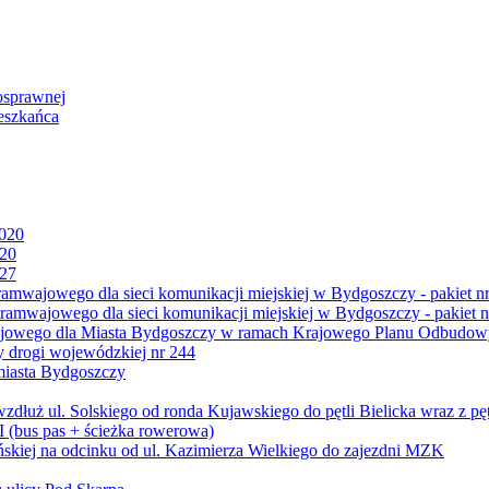
osprawnej
eszkańca
2020
020
027
mwajowego dla sieci komunikacji miejskiej w Bydgoszczy - pakiet nr
amwajowego dla sieci komunikacji miejskiej w Bydgoszczy - pakiet n
jowego dla Miasta Bydgoszczy w ramach Krajowego Planu Odbudowy
 drogi wojewódzkiej nr 244
miasta Bydgoszczy
ż ul. Solskiego od ronda Kujawskiego do pętli Bielicka wraz z pęt
 (bus pas + ścieżka rowerowa)
skiej na odcinku od ul. Kazimierza Wielkiego do zajezdni MZK