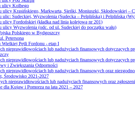
u ulicy Pod Skarpą
u ulicy Kolbego
u ulicy Krasińskiego, Markwarta, Sieńki, Moniuszki, Skłodowskiej – 
 ulic: Sudeckiej, Wyzwolenia (Sudecka – Pelplińska) i Pelplińska (W
 ulicy Fordońskiej (kładka nad linią kolejową nr 201)
 ulicy Wyzwolenia (odc. od ul. Sudeckiej do początku wału)
Wojska Polskiego w Bydgoszczy
l. Petersona
Wielkiej Pętli Fordonu - etap I
ych nieprawidłowościach lub nadużyciach finansowych dotyczących p
szczy
ych nieprawidłowościach lub nadużyciach finansowych dotyczących 
wy i Zwiększania Odporności
ych nieprawidłowościach lub nadużyciach finansowych oraz niezgodn
at, Środowisko 2021-2027
ych nieprawidłowościach lub nadużyciach finansowych oraz zgłosze
 dla Kujaw i Pomorza na lata 2021 – 2027