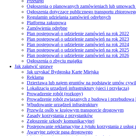
Przetargi
Ogłoszenia o planowanych zamówieniach lub umowac
Ogłoszenia dotyczące publicznego transportu zbioroweg
Regulamin udzielania zamówień odrębnych
Platforma zakupowa
Zamówienia odrębne
Plan postępowań o udzielenie zamówień na rok 2022
Plan postępowań o udzielenie zamówień na rok 2023
Plan postępowań o udzielenie zamówień na rok 2024
Plan postępowań o udzielenie zamówień na rok 2025
Plan postępowań o udzielenie zamówień na rok 2026
Ogłoszenia o zbyciu majątku
Jak załatwić sprawę
Jak uzyskać Bydgoską Kartę Miejską
Reklama
Dzierżawa lub najem gruntów na podstawie umów cywi
Lokalizacja urządzeń infrastruktury (sieci i przyłącza)
Prowadzenie robót (rozkopy)
Prowadzenie robót związanych z budowa i przebudową k
Wbudowanie urządzeń infrastruktury
Przewóz osób w krajowym transporcie drogowym
Zasady korzystania z przystanków
Zgłoszenie szkody komunikacyjnej
Postępowanie reklamacyjne z tytułu korzystania z usłu
Awaryjne zajęcie pasa drogowego