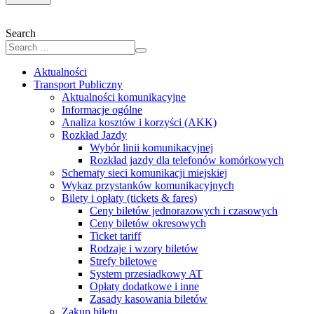
Search
Aktualności
Transport Publiczny
Aktualności komunikacyjne
Informacje ogólne
Analiza kosztów i korzyści (AKK)
Rozkład Jazdy
Wybór linii komunikacyjnej
Rozkład jazdy dla telefonów komórkowych
Schematy sieci komunikacji miejskiej
Wykaz przystanków komunikacyjnych
Bilety i opłaty (tickets & fares)
Ceny biletów jednorazowych i czasowych
Ceny biletów okresowych
Ticket tariff
Rodzaje i wzory biletów
Strefy biletowe
System przesiadkowy AT
Opłaty dodatkowe i inne
Zasady kasowania biletów
Zakup biletu