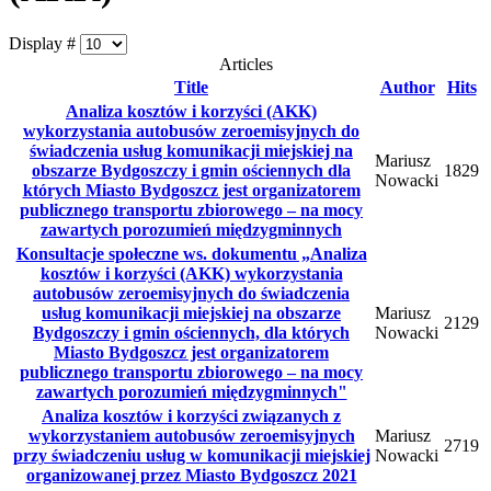
Display #
Articles
Title
Author
Hits
Analiza kosztów i korzyści (AKK)
wykorzystania autobusów zeroemisyjnych do
świadczenia usług komunikacji miejskiej na
Mariusz
obszarze Bydgoszczy i gmin ościennych dla
1829
Nowacki
których Miasto Bydgoszcz jest organizatorem
publicznego transportu zbiorowego – na mocy
zawartych porozumień międzygminnych
Konsultacje społeczne ws. dokumentu „Analiza
kosztów i korzyści (AKK) wykorzystania
autobusów zeroemisyjnych do świadczenia
usług komunikacji miejskiej na obszarze
Mariusz
2129
Bydgoszczy i gmin ościennych, dla których
Nowacki
Miasto Bydgoszcz jest organizatorem
publicznego transportu zbiorowego – na mocy
zawartych porozumień międzygminnych"
Analiza kosztów i korzyści związanych z
wykorzystaniem autobusów zeroemisyjnych
Mariusz
2719
przy świadczeniu usług w komunikacji miejskiej
Nowacki
organizowanej przez Miasto Bydgoszcz 2021