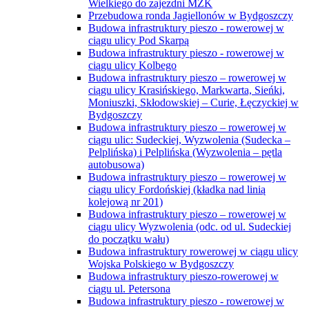
Wielkiego do zajezdni MZK
Przebudowa ronda Jagiellonów w Bydgoszczy
Budowa infrastruktury pieszo - rowerowej w
ciągu ulicy Pod Skarpą
Budowa infrastruktury pieszo - rowerowej w
ciągu ulicy Kolbego
Budowa infrastruktury pieszo – rowerowej w
ciągu ulicy Krasińskiego, Markwarta, Sieńki,
Moniuszki, Skłodowskiej – Curie, Łęczyckiej w
Bydgoszczy
Budowa infrastruktury pieszo – rowerowej w
ciągu ulic: Sudeckiej, Wyzwolenia (Sudecka –
Pelplińska) i Pelplińska (Wyzwolenia – pętla
autobusowa)
Budowa infrastruktury pieszo – rowerowej w
ciągu ulicy Fordońskiej (kładka nad linią
kolejową nr 201)
Budowa infrastruktury pieszo – rowerowej w
ciągu ulicy Wyzwolenia (odc. od ul. Sudeckiej
do początku wału)
Budowa infrastruktury rowerowej w ciągu ulicy
Wojska Polskiego w Bydgoszczy
Budowa infrastruktury pieszo-rowerowej w
ciągu ul. Petersona
Budowa infrastruktury pieszo - rowerowej w