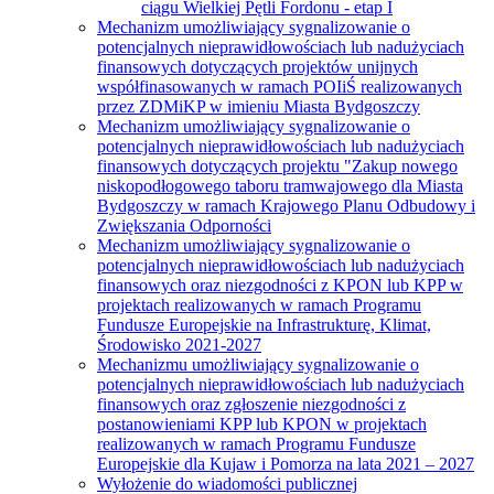
ciągu Wielkiej Pętli Fordonu - etap I
Mechanizm umożliwiający sygnalizowanie o
potencjalnych nieprawidłowościach lub nadużyciach
finansowych dotyczących projektów unijnych
współfinasowanych w ramach POIiŚ realizowanych
przez ZDMiKP w imieniu Miasta Bydgoszczy
Mechanizm umożliwiający sygnalizowanie o
potencjalnych nieprawidłowościach lub nadużyciach
finansowych dotyczących projektu "Zakup nowego
niskopodłogowego taboru tramwajowego dla Miasta
Bydgoszczy w ramach Krajowego Planu Odbudowy i
Zwiększania Odporności
Mechanizm umożliwiający sygnalizowanie o
potencjalnych nieprawidłowościach lub nadużyciach
finansowych oraz niezgodności z KPON lub KPP w
projektach realizowanych w ramach Programu
Fundusze Europejskie na Infrastrukturę, Klimat,
Środowisko 2021-2027
Mechanizmu umożliwiający sygnalizowanie o
potencjalnych nieprawidłowościach lub nadużyciach
finansowych oraz zgłoszenie niezgodności z
postanowieniami KPP lub KPON w projektach
realizowanych w ramach Programu Fundusze
Europejskie dla Kujaw i Pomorza na lata 2021 – 2027
Wyłożenie do wiadomości publicznej