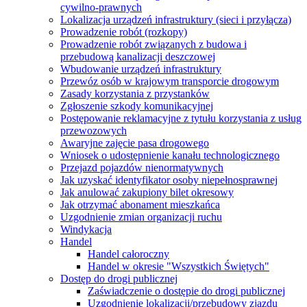
cywilno-prawnych
Lokalizacja urządzeń infrastruktury (sieci i przyłącza)
Prowadzenie robót (rozkopy)
Prowadzenie robót związanych z budowa i
przebudową kanalizacji deszczowej
Wbudowanie urządzeń infrastruktury
Przewóz osób w krajowym transporcie drogowym
Zasady korzystania z przystanków
Zgłoszenie szkody komunikacyjnej
Postępowanie reklamacyjne z tytułu korzystania z usług
przewozowych
Awaryjne zajęcie pasa drogowego
Wniosek o udostępnienie kanału technologicznego
Przejazd pojazdów nienormatywnych
Jak uzyskać identyfikator osoby niepełnosprawnej
Jak anulować zakupiony bilet okresowy
Jak otrzymać abonament mieszkańca
Uzgodnienie zmian organizacji ruchu
Windykacja
Handel
Handel całoroczny
Handel w okresie "Wszystkich Świętych"
Dostęp do drogi publicznej
Zaświadczenie o dostępie do drogi publicznej
Uzgodnienie lokalizacji/przebudowy zjazdu