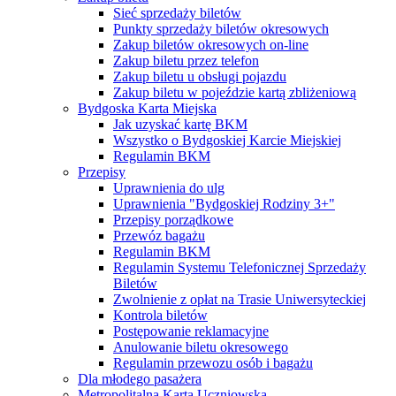
Sieć sprzedaży biletów
Punkty sprzedaży biletów okresowych
Zakup biletów okresowych on-line
Zakup biletu przez telefon
Zakup biletu u obsługi pojazdu
Zakup biletu w pojeździe kartą zbliżeniową
Bydgoska Karta Miejska
Jak uzyskać kartę BKM
Wszystko o Bydgoskiej Karcie Miejskiej
Regulamin BKM
Przepisy
Uprawnienia do ulg
Uprawnienia "Bydgoskiej Rodziny 3+"
Przepisy porządkowe
Przewóz bagażu
Regulamin BKM
Regulamin Systemu Telefonicznej Sprzedaży
Biletów
Zwolnienie z opłat na Trasie Uniwersyteckiej
Kontrola biletów
Postępowanie reklamacyjne
Anulowanie biletu okresowego
Regulamin przewozu osób i bagażu
Dla młodego pasażera
Metropolitalna Karta Uczniowska