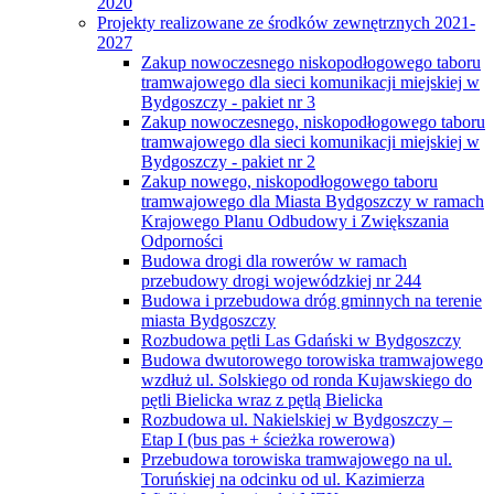
2020
Projekty realizowane ze środków zewnętrznych 2021-
2027
Zakup nowoczesnego niskopodłogowego taboru
tramwajowego dla sieci komunikacji miejskiej w
Bydgoszczy - pakiet nr 3
Zakup nowoczesnego, niskopodłogowego taboru
tramwajowego dla sieci komunikacji miejskiej w
Bydgoszczy - pakiet nr 2
Zakup nowego, niskopodłogowego taboru
tramwajowego dla Miasta Bydgoszczy w ramach
Krajowego Planu Odbudowy i Zwiększania
Odporności
Budowa drogi dla rowerów w ramach
przebudowy drogi wojewódzkiej nr 244
Budowa i przebudowa dróg gminnych na terenie
miasta Bydgoszczy
Rozbudowa pętli Las Gdański w Bydgoszczy
Budowa dwutorowego torowiska tramwajowego
wzdłuż ul. Solskiego od ronda Kujawskiego do
pętli Bielicka wraz z pętlą Bielicka
Rozbudowa ul. Nakielskiej w Bydgoszczy –
Etap I (bus pas + ścieżka rowerowa)
Przebudowa torowiska tramwajowego na ul.
Toruńskiej na odcinku od ul. Kazimierza