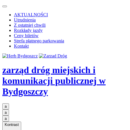
AKTUALNOŚCI
Utrudnienia
Z ostatniej chwili
Rozkłady jazdy
Ceny biletów
Strefa płatnego parkowania
Kontakt
zarząd dróg miejskich i
komunikacji publicznej
w
Bydgoszczy
a
a
a
Kontrast