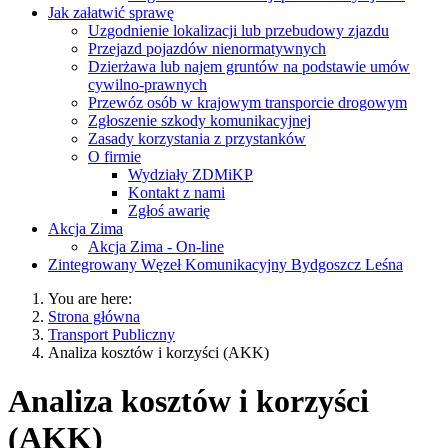
Jak załatwić sprawę
Uzgodnienie lokalizacji lub przebudowy zjazdu
Przejazd pojazdów nienormatywnych
Dzierżawa lub najem gruntów na podstawie umów
cywilno-prawnych
Przewóz osób w krajowym transporcie drogowym
Zgłoszenie szkody komunikacyjnej
Zasady korzystania z przystanków
O firmie
Wydziały ZDMiKP
Kontakt z nami
Zgłoś awarię
Akcja Zima
Akcja Zima - On-line
Zintegrowany Węzeł Komunikacyjny Bydgoszcz Leśna
You are here:
Strona główna
Transport Publiczny
Analiza kosztów i korzyści (AKK)
Analiza kosztów i korzyści
(AKK)