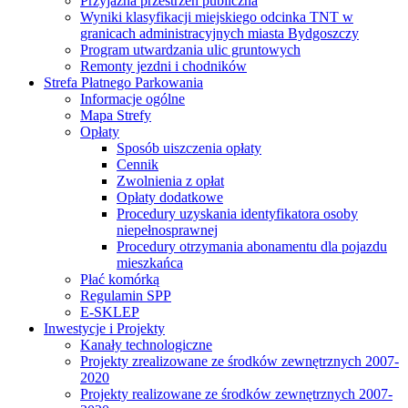
Przyjazna przestrzeń publiczna
Wyniki klasyfikacji miejskiego odcinka TNT w
granicach administracyjnych miasta Bydgoszczy
Program utwardzania ulic gruntowych
Remonty jezdni i chodników
Strefa Płatnego Parkowania
Informacje ogólne
Mapa Strefy
Opłaty
Sposób uiszczenia opłaty
Cennik
Zwolnienia z opłat
Opłaty dodatkowe
Procedury uzyskania identyfikatora osoby
niepełnosprawnej
Procedury otrzymania abonamentu dla pojazdu
mieszkańca
Płać komórką
Regulamin SPP
E-SKLEP
Inwestycje i Projekty
Kanały technologiczne
Projekty zrealizowane ze środków zewnętrznych 2007-
2020
Projekty realizowane ze środków zewnętrznych 2007-