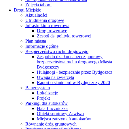
Zdjęcia taboru
Drogi Miejskie
Aktualności
Utrudnienia drogowe
Infrastruktura rowerowa
Drogi rowerowe
Zespół ds. polityki rowerowej
Plan miasta
Informacje ogólne
Bezpieczeństwo ruchu drogowego
Zespół do działań na rzecz poprawy
bezpieczeństwa ruchu drogowego Miasta
Bydgoszczy
Hulajnogi - bezpiecznie przez Bydgoszcz
Uwaga na zwierzęta
Raport o stanie brd w Bydgoszczy 2020
Baner system
Lokalizacje
Projekt
Parkingi dla autokarów
Hala Łuczniczka
Obiekt sportowy Zawisza
Miejsca zatrzymań autokarów
Równanie dróg gruntowych