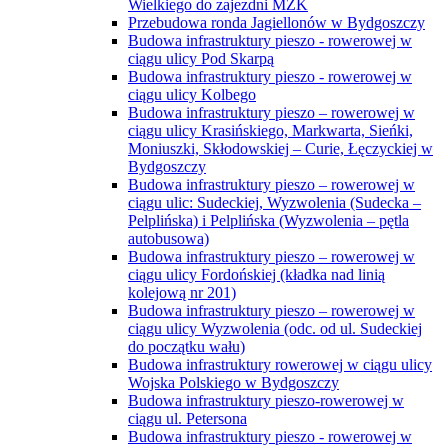
Wielkiego do zajezdni MZK
Przebudowa ronda Jagiellonów w Bydgoszczy
Budowa infrastruktury pieszo - rowerowej w
ciągu ulicy Pod Skarpą
Budowa infrastruktury pieszo - rowerowej w
ciągu ulicy Kolbego
Budowa infrastruktury pieszo – rowerowej w
ciągu ulicy Krasińskiego, Markwarta, Sieńki,
Moniuszki, Skłodowskiej – Curie, Łęczyckiej w
Bydgoszczy
Budowa infrastruktury pieszo – rowerowej w
ciągu ulic: Sudeckiej, Wyzwolenia (Sudecka –
Pelplińska) i Pelplińska (Wyzwolenia – pętla
autobusowa)
Budowa infrastruktury pieszo – rowerowej w
ciągu ulicy Fordońskiej (kładka nad linią
kolejową nr 201)
Budowa infrastruktury pieszo – rowerowej w
ciągu ulicy Wyzwolenia (odc. od ul. Sudeckiej
do początku wału)
Budowa infrastruktury rowerowej w ciągu ulicy
Wojska Polskiego w Bydgoszczy
Budowa infrastruktury pieszo-rowerowej w
ciągu ul. Petersona
Budowa infrastruktury pieszo - rowerowej w