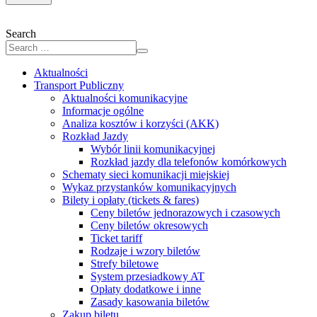
Search
Aktualności
Transport Publiczny
Aktualności komunikacyjne
Informacje ogólne
Analiza kosztów i korzyści (AKK)
Rozkład Jazdy
Wybór linii komunikacyjnej
Rozkład jazdy dla telefonów komórkowych
Schematy sieci komunikacji miejskiej
Wykaz przystanków komunikacyjnych
Bilety i opłaty (tickets & fares)
Ceny biletów jednorazowych i czasowych
Ceny biletów okresowych
Ticket tariff
Rodzaje i wzory biletów
Strefy biletowe
System przesiadkowy AT
Opłaty dodatkowe i inne
Zasady kasowania biletów
Zakup biletu