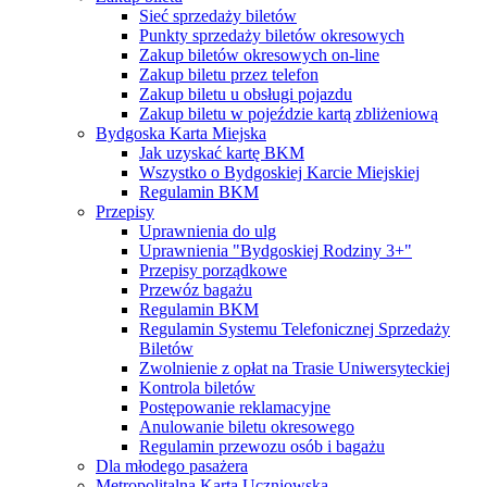
Sieć sprzedaży biletów
Punkty sprzedaży biletów okresowych
Zakup biletów okresowych on-line
Zakup biletu przez telefon
Zakup biletu u obsługi pojazdu
Zakup biletu w pojeździe kartą zbliżeniową
Bydgoska Karta Miejska
Jak uzyskać kartę BKM
Wszystko o Bydgoskiej Karcie Miejskiej
Regulamin BKM
Przepisy
Uprawnienia do ulg
Uprawnienia "Bydgoskiej Rodziny 3+"
Przepisy porządkowe
Przewóz bagażu
Regulamin BKM
Regulamin Systemu Telefonicznej Sprzedaży
Biletów
Zwolnienie z opłat na Trasie Uniwersyteckiej
Kontrola biletów
Postępowanie reklamacyjne
Anulowanie biletu okresowego
Regulamin przewozu osób i bagażu
Dla młodego pasażera
Metropolitalna Karta Uczniowska