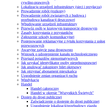
cywilno-prawnych
Lokalizacja urządzeń infrastruktury (sieci i przyłącza)
Prowadzenie robót (rozkopy)
Prowadzenie robót związanych z budowa i
przebudową kanalizacji deszczowej
Wbudowanie urządzeń infrastruktury
Przewóz osób w krajowym transporcie drogowym
Zasady korzystania z przystanków
Zgłoszenie szkody komunikacyjnej
Postępowanie reklamacyjne z tytułu korzystania z usług
przewozowych
Awaryjne zajęcie pasa drogowego
Wniosek o udostępnienie kanału technologicznego
Przejazd pojazdów nienormatywnych
Jak uzyskać identyfikator osoby niepełnosprawnej
Jak anulować zakupiony bilet okresowy
Jak otrzymać abonament mieszkańca
Uzgodnienie zmian organizacji ruchu
Windykacja
Handel
Handel całoroczny
Handel w okresie "Wszystkich Świętych"
Dostęp do drogi publicznej
Zaświadczenie o dostępie do drogi publicznej
Uzgodnienie lokalizacji/przebudowy zjazdu