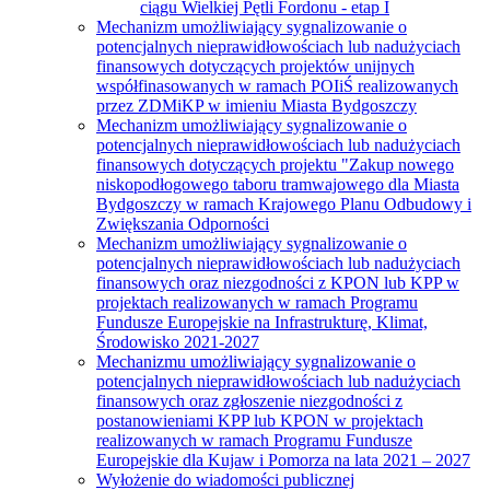
ciągu Wielkiej Pętli Fordonu - etap I
Mechanizm umożliwiający sygnalizowanie o
potencjalnych nieprawidłowościach lub nadużyciach
finansowych dotyczących projektów unijnych
współfinasowanych w ramach POIiŚ realizowanych
przez ZDMiKP w imieniu Miasta Bydgoszczy
Mechanizm umożliwiający sygnalizowanie o
potencjalnych nieprawidłowościach lub nadużyciach
finansowych dotyczących projektu "Zakup nowego
niskopodłogowego taboru tramwajowego dla Miasta
Bydgoszczy w ramach Krajowego Planu Odbudowy i
Zwiększania Odporności
Mechanizm umożliwiający sygnalizowanie o
potencjalnych nieprawidłowościach lub nadużyciach
finansowych oraz niezgodności z KPON lub KPP w
projektach realizowanych w ramach Programu
Fundusze Europejskie na Infrastrukturę, Klimat,
Środowisko 2021-2027
Mechanizmu umożliwiający sygnalizowanie o
potencjalnych nieprawidłowościach lub nadużyciach
finansowych oraz zgłoszenie niezgodności z
postanowieniami KPP lub KPON w projektach
realizowanych w ramach Programu Fundusze
Europejskie dla Kujaw i Pomorza na lata 2021 – 2027
Wyłożenie do wiadomości publicznej