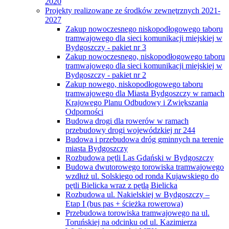
2020
Projekty realizowane ze środków zewnętrznych 2021-
2027
Zakup nowoczesnego niskopodłogowego taboru
tramwajowego dla sieci komunikacji miejskiej w
Bydgoszczy - pakiet nr 3
Zakup nowoczesnego, niskopodłogowego taboru
tramwajowego dla sieci komunikacji miejskiej w
Bydgoszczy - pakiet nr 2
Zakup nowego, niskopodłogowego taboru
tramwajowego dla Miasta Bydgoszczy w ramach
Krajowego Planu Odbudowy i Zwiększania
Odporności
Budowa drogi dla rowerów w ramach
przebudowy drogi wojewódzkiej nr 244
Budowa i przebudowa dróg gminnych na terenie
miasta Bydgoszczy
Rozbudowa pętli Las Gdański w Bydgoszczy
Budowa dwutorowego torowiska tramwajowego
wzdłuż ul. Solskiego od ronda Kujawskiego do
pętli Bielicka wraz z pętlą Bielicka
Rozbudowa ul. Nakielskiej w Bydgoszczy –
Etap I (bus pas + ścieżka rowerowa)
Przebudowa torowiska tramwajowego na ul.
Toruńskiej na odcinku od ul. Kazimierza