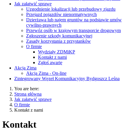
Jak załatwić sprawę
Uzgodnienie lokalizacji lub przebudowy zjazdu
Przejazd pojazdów nienormatywnych
Dzierżawa lub najem gruntów na podstawie umów
cywilno-prawnych
Przewóz osób w krajowym transporcie drogowym
Zgłoszenie szkody komunikacyjnej
Zasady korzystania z przystanków
O firmie
Wydziały ZDMiKP
Kontakt z nami
Zgłoś awarię
Akcja Zima
Akcja Zima - On-line
Zintegrowany Węzeł Komunikacyjny Bydgoszcz Leśna
You are here:
Strona główna
Jak załatwić sprawę
O firmie
Kontakt z nami
Kontakt