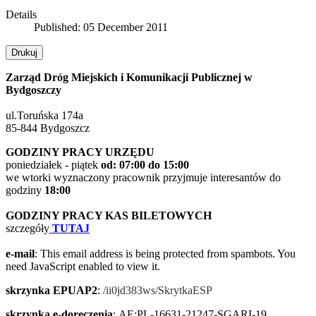
Details
Published: 05 December 2011
Drukuj
Zarząd Dróg Miejskich i Komunikacji Publicznej w
Bydgoszczy
ul.Toruńska 174a
85-844 Bydgoszcz
GODZINY PRACY URZĘDU
poniedziałek - piątek
od: 07:00 do 15:00
we wtorki wyznaczony pracownik przyjmuje interesantów do
godziny
18:00
GODZINY PRACY KAS BILETOWYCH
szczegóły
TUTAJ
e-mail
:
This email address is being protected from spambots. You
need JavaScript enabled to view it.
skrzynka EPUAP2
:
/ii0jd383ws/SkrytkaESP
skrzynka e-doreczenia
:
AE:PL-16631-21247-SGARI-19