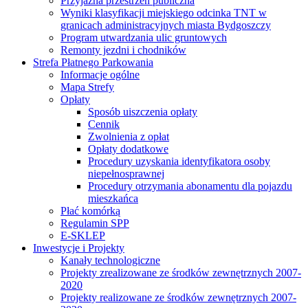
Przyjazna przestrzeń publiczna
Wyniki klasyfikacji miejskiego odcinka TNT w
granicach administracyjnych miasta Bydgoszczy
Program utwardzania ulic gruntowych
Remonty jezdni i chodników
Strefa Płatnego Parkowania
Informacje ogólne
Mapa Strefy
Opłaty
Sposób uiszczenia opłaty
Cennik
Zwolnienia z opłat
Opłaty dodatkowe
Procedury uzyskania identyfikatora osoby
niepełnosprawnej
Procedury otrzymania abonamentu dla pojazdu
mieszkańca
Płać komórką
Regulamin SPP
E-SKLEP
Inwestycje i Projekty
Kanały technologiczne
Projekty zrealizowane ze środków zewnętrznych 2007-
2020
Projekty realizowane ze środków zewnętrznych 2007-