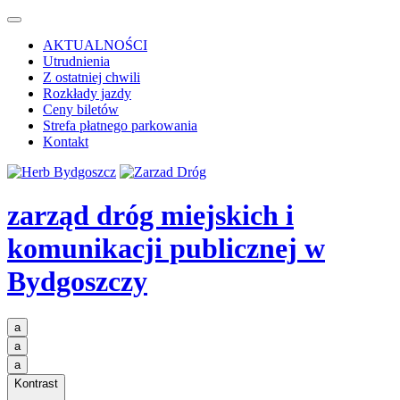
AKTUALNOŚCI
Utrudnienia
Z ostatniej chwili
Rozkłady jazdy
Ceny biletów
Strefa płatnego parkowania
Kontakt
zarząd dróg miejskich i
komunikacji publicznej
w
Bydgoszczy
a
a
a
Kontrast