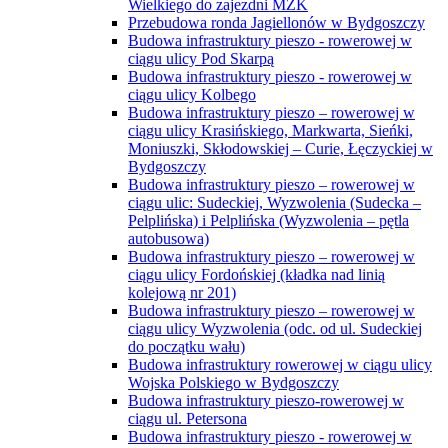
Wielkiego do zajezdni MZK
Przebudowa ronda Jagiellonów w Bydgoszczy
Budowa infrastruktury pieszo - rowerowej w
ciągu ulicy Pod Skarpą
Budowa infrastruktury pieszo - rowerowej w
ciągu ulicy Kolbego
Budowa infrastruktury pieszo – rowerowej w
ciągu ulicy Krasińskiego, Markwarta, Sieńki,
Moniuszki, Skłodowskiej – Curie, Łęczyckiej w
Bydgoszczy
Budowa infrastruktury pieszo – rowerowej w
ciągu ulic: Sudeckiej, Wyzwolenia (Sudecka –
Pelplińska) i Pelplińska (Wyzwolenia – pętla
autobusowa)
Budowa infrastruktury pieszo – rowerowej w
ciągu ulicy Fordońskiej (kładka nad linią
kolejową nr 201)
Budowa infrastruktury pieszo – rowerowej w
ciągu ulicy Wyzwolenia (odc. od ul. Sudeckiej
do początku wału)
Budowa infrastruktury rowerowej w ciągu ulicy
Wojska Polskiego w Bydgoszczy
Budowa infrastruktury pieszo-rowerowej w
ciągu ul. Petersona
Budowa infrastruktury pieszo - rowerowej w