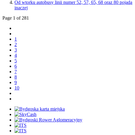
Od wtorku autobusy linii numer 52, 57, 65, 68 oraz 80 pojadą
inaczej
Page 1 of 281
1
2
3
4
5
6
7
8
9
10