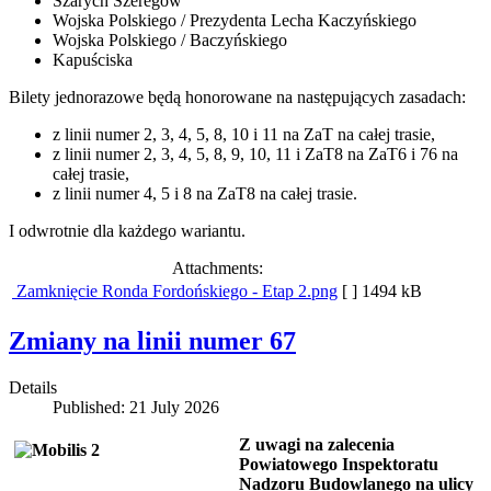
Szarych Szeregów
Wojska Polskiego / Prezydenta Lecha Kaczyńskiego
Wojska Polskiego / Baczyńskiego
Kapuściska
Bilety jednorazowe będą honorowane na następujących zasadach:
z linii numer 2, 3, 4, 5, 8, 10 i 11 na ZaT na całej trasie,
z linii numer 2, 3, 4, 5, 8, 9, 10, 11 i ZaT8 na ZaT6 i 76 na
całej trasie,
z linii numer 4, 5 i 8 na ZaT8 na całej trasie.
I odwrotnie dla każdego wariantu.
Attachments:
Zamknięcie Ronda Fordońskiego - Etap 2.png
[ ]
1494 kB
Zmiany na linii numer 67
Details
Published: 21 July 2026
Z uwagi na zalecenia
Powiatowego Inspektoratu
Nadzoru Budowlanego na ulicy