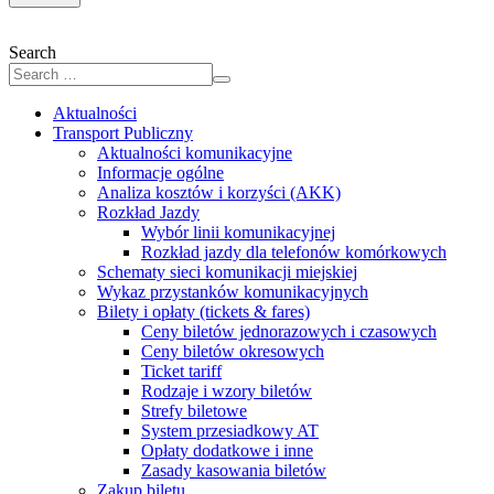
Search
Aktualności
Transport Publiczny
Aktualności komunikacyjne
Informacje ogólne
Analiza kosztów i korzyści (AKK)
Rozkład Jazdy
Wybór linii komunikacyjnej
Rozkład jazdy dla telefonów komórkowych
Schematy sieci komunikacji miejskiej
Wykaz przystanków komunikacyjnych
Bilety i opłaty (tickets & fares)
Ceny biletów jednorazowych i czasowych
Ceny biletów okresowych
Ticket tariff
Rodzaje i wzory biletów
Strefy biletowe
System przesiadkowy AT
Opłaty dodatkowe i inne
Zasady kasowania biletów
Zakup biletu