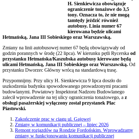
H. Sienkiewicza obowiązuje
ograniczenie tonażowe do 3,5
tony. Oznacza to, że nie mogą
tamtędy jeździć również
autobusy. Linia numer 67
kierowana będzie ulicami
Hetmańską, Jana III Sobieskiego oraz Warszawską.
Zmiany na linii autobusowej numer 67 będą obowiązywały od
godzin porannych w środę (22 lipca). W kierunku pętli Rycerska
od
przystanku Hetmańska/Kaszubska autobusy kierowane będą
ulicami Hetmańską, Jana III Sobieskiego oraz Warszawską.
Od
przystanku Dworzec Główny wrócą na standardową trasę.
Przypomnijmy. Przy ulicy H. Sienkiewicza 9 lipca doszło do
uszkodzenia budynku spowodowanego prowadzonymi pracami
budowlanymi. Powiatowy Inspektorat Nadzoru Budowlanego
zalecił wprowadzenie na tej ulicy ograniczenia tonażowego, a
z
obsługi pasażerskiej wyłączony został przystanek Plac
Piastowski.
Zakończenie prac w ciągu ul. Gajowej
Zmiany w komunikacji publicznej – lipiec 2026
Remont rozjazdów na Rondzie Fordońskim. Wprowadzamy
zmiany w funkcjonowaniu komunikacji publicznej