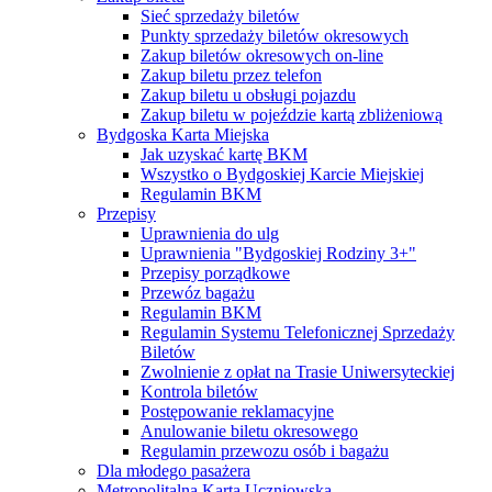
Sieć sprzedaży biletów
Punkty sprzedaży biletów okresowych
Zakup biletów okresowych on-line
Zakup biletu przez telefon
Zakup biletu u obsługi pojazdu
Zakup biletu w pojeździe kartą zbliżeniową
Bydgoska Karta Miejska
Jak uzyskać kartę BKM
Wszystko o Bydgoskiej Karcie Miejskiej
Regulamin BKM
Przepisy
Uprawnienia do ulg
Uprawnienia "Bydgoskiej Rodziny 3+"
Przepisy porządkowe
Przewóz bagażu
Regulamin BKM
Regulamin Systemu Telefonicznej Sprzedaży
Biletów
Zwolnienie z opłat na Trasie Uniwersyteckiej
Kontrola biletów
Postępowanie reklamacyjne
Anulowanie biletu okresowego
Regulamin przewozu osób i bagażu
Dla młodego pasażera
Metropolitalna Karta Uczniowska