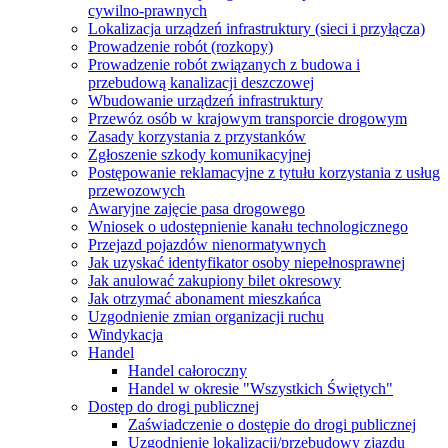
cywilno-prawnych
Lokalizacja urządzeń infrastruktury (sieci i przyłącza)
Prowadzenie robót (rozkopy)
Prowadzenie robót związanych z budowa i
przebudową kanalizacji deszczowej
Wbudowanie urządzeń infrastruktury
Przewóz osób w krajowym transporcie drogowym
Zasady korzystania z przystanków
Zgłoszenie szkody komunikacyjnej
Postępowanie reklamacyjne z tytułu korzystania z usług
przewozowych
Awaryjne zajęcie pasa drogowego
Wniosek o udostępnienie kanału technologicznego
Przejazd pojazdów nienormatywnych
Jak uzyskać identyfikator osoby niepełnosprawnej
Jak anulować zakupiony bilet okresowy
Jak otrzymać abonament mieszkańca
Uzgodnienie zmian organizacji ruchu
Windykacja
Handel
Handel całoroczny
Handel w okresie "Wszystkich Świętych"
Dostęp do drogi publicznej
Zaświadczenie o dostępie do drogi publicznej
Uzgodnienie lokalizacji/przebudowy zjazdu