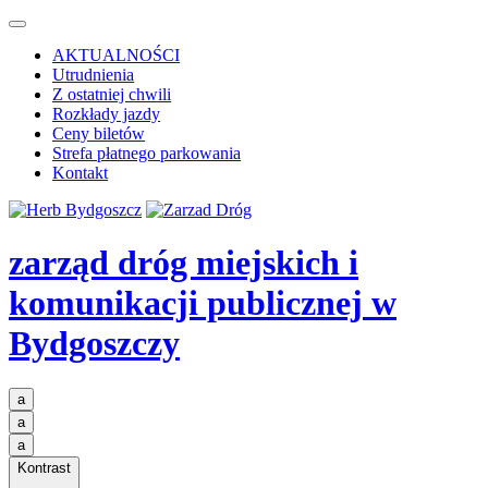
AKTUALNOŚCI
Utrudnienia
Z ostatniej chwili
Rozkłady jazdy
Ceny biletów
Strefa płatnego parkowania
Kontakt
zarząd dróg miejskich i
komunikacji publicznej
w
Bydgoszczy
a
a
a
Kontrast