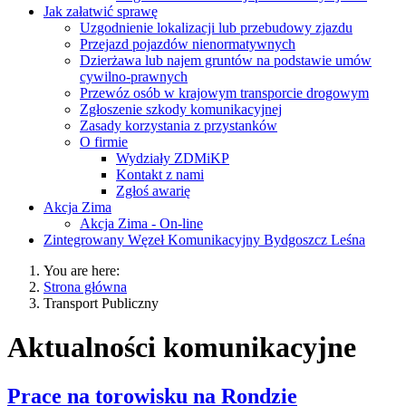
Jak załatwić sprawę
Uzgodnienie lokalizacji lub przebudowy zjazdu
Przejazd pojazdów nienormatywnych
Dzierżawa lub najem gruntów na podstawie umów
cywilno-prawnych
Przewóz osób w krajowym transporcie drogowym
Zgłoszenie szkody komunikacyjnej
Zasady korzystania z przystanków
O firmie
Wydziały ZDMiKP
Kontakt z nami
Zgłoś awarię
Akcja Zima
Akcja Zima - On-line
Zintegrowany Węzeł Komunikacyjny Bydgoszcz Leśna
You are here:
Strona główna
Transport Publiczny
Aktualności komunikacyjne
Prace na torowisku na Rondzie