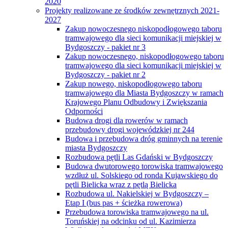
2020
Projekty realizowane ze środków zewnętrznych 2021-
2027
Zakup nowoczesnego niskopodłogowego taboru
tramwajowego dla sieci komunikacji miejskiej w
Bydgoszczy - pakiet nr 3
Zakup nowoczesnego, niskopodłogowego taboru
tramwajowego dla sieci komunikacji miejskiej w
Bydgoszczy - pakiet nr 2
Zakup nowego, niskopodłogowego taboru
tramwajowego dla Miasta Bydgoszczy w ramach
Krajowego Planu Odbudowy i Zwiększania
Odporności
Budowa drogi dla rowerów w ramach
przebudowy drogi wojewódzkiej nr 244
Budowa i przebudowa dróg gminnych na terenie
miasta Bydgoszczy
Rozbudowa pętli Las Gdański w Bydgoszczy
Budowa dwutorowego torowiska tramwajowego
wzdłuż ul. Solskiego od ronda Kujawskiego do
pętli Bielicka wraz z pętlą Bielicka
Rozbudowa ul. Nakielskiej w Bydgoszczy –
Etap I (bus pas + ścieżka rowerowa)
Przebudowa torowiska tramwajowego na ul.
Toruńskiej na odcinku od ul. Kazimierza