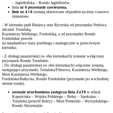
– Jagiellońska – Rondo Jagiellonów,
linia
nr 6 pozostanie zawieszona,
linie nr 4 i 8
zostaną skierowane objazdem na trasy czasowo
zmienione.
- W kierunku pętli Bielawy oraz Rycerska od przystanku Perłowa
ulicami: Toruńską,
Kazimierza Wielkiego, Fordońską, a od przystanku Rondo
Fordońskie powrót
na standardowe trasy przebiegu i analogicznie w przeciwnym
kierunku.
- Z obsługi pasażerskiej (w obu kierunkach) zostanie wyłączony
przystanek Rondo Toruńskie.
- Do obsługi pasażerskiej (w obu kierunkach) włączone zostaną
następujące przystanki: Toruńska/Filmowa, Kazimierza Wielkiego,
Most Kazimierza Wielkiego,
Fordońska/Bałtycka, Rondo Fordońskie (przystanki po wschodniej
stronie ronda).
zostanie uruchomiona zastępcza linia ZaT8
w relacji
Kapuściska – Wojska Polskiego – Bełzy – Spokojna –
Toruńska (powrót Bełzy) – Most Pomorski – Wyszyńskiego –
Rondo Skrzetuskie.