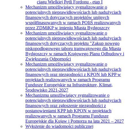
ciągu Wielkiej Pętli Fordonu - etap I
Mechanizm umożliwiający sygnalizowanie o
potencjalnych nieprawidłowościach lub nadużyciach
finansowych dotyczących projektów unijnych
współfinasowanych w ramach POIiŚ realizowanych
przez ZDMiKP w imieniu Miasta Bydgoszczy
Mechanizm umożliwiający sygnalizowanie o
potencjalnych nieprawidłowościach lub nadużyciach
finansowych dotyczących projektu "Zakup nowego
niskopodłogowego taboru tramwajowego dla Miasta
Bydgoszczy w ramach Krajowego Planu Odbudowy i
Zwiększania Odporności
Mechanizm umożliwiający sygnalizowanie o
potencjalnych nieprawidłowościach lub nadużyciach
finansowych oraz niezgodności z KPON lub KPP w
projektach realizowanych w ramach Programu
Fundusze Europejskie na Infrastrukturę, Klimat,
Środowisko 2021-2027
Mechanizmu umożliwiający sygnalizowanie o
potencjalnych nieprawidłowościach lub nadużyciach
finansowych oraz zgłoszenie niezgodności z
postanowieniami KPP lub KPON w projektach
realizowanych w ramach Programu Fundusze
Europejskie dla Kujaw i Pomorza na lata 2021 – 2027
Wyłożenie do wiadomości publicznej