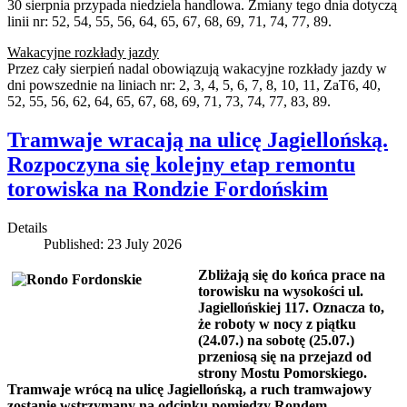
30 sierpnia przypada niedziela handlowa. Zmiany tego dnia dotyczą
linii nr: 52, 54, 55, 56, 64, 65, 67, 68, 69, 71, 74, 77, 89.
Wakacyjne rozkłady jazdy
Przez cały sierpień nadal obowiązują wakacyjne rozkłady jazdy w
dni powszednie na liniach nr: 2, 3, 4, 5, 6, 7, 8, 10, 11, ZaT6, 40,
52, 55, 56, 62, 64, 65, 67, 68, 69, 71, 73, 74, 77, 83, 89.
Tramwaje wracają na ulicę Jagiellońską.
Rozpoczyna się kolejny etap remontu
torowiska na Rondzie Fordońskim
Details
Published: 23 July 2026
Zbliżają się do końca prace na
torowisku na wysokości ul.
Jagiellońskiej 117. Oznacza to,
że roboty w nocy z piątku
(24.07.) na sobotę (25.07.)
przeniosą się na przejazd od
strony Mostu Pomorskiego.
Tramwaje wrócą na ulicę Jagiellońską, a ruch tramwajowy
zostanie wstrzymany na odcinku pomiędzy Rondem