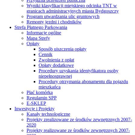
Przyjazna przestrzeń publiczna
Wyniki klasyfikacji miejskiego odcinka TNT w
granicach administracyjnych miasta Bydgoszczy
Program utwardzania ulic gruntowych
Remonty jezdni i chodników
Strefa Płatnego Parkowania
Informacje ogólne
Mapa Strefy
Opłaty
Sposób uiszczenia opłaty
Cennik
Zwolnienia z opłat
Opłaty dodatkowe
Procedury uzyskania identyfikatora osoby
niepełnosprawnej
Procedury otrzymania abonamentu dla pojazdu
mieszkańca
Płać komórką
Regulamin SPP
E-SKLEP
Inwestycje i Projekty
Kanały technologiczne
Projekty zrealizowane ze środków zewnętrznych 2007-
2020
Projekty realizowane ze środków zewnętrznych 2007-