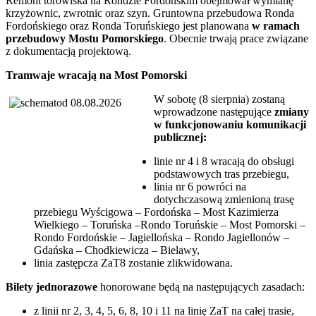
Remont torowiska na Rondzie Fordońskim obejmował wymianę
krzyżownic, zwrotnic oraz szyn. Gruntowna przebudowa Ronda
Fordońskiego oraz Ronda Toruńskiego jest planowana
w ramach
przebudowy Mostu Pomorskiego
. Obecnie trwają prace związane
z dokumentacją projektową.
Tramwaje wracają na Most Pomorski
W sobotę (8 sierpnia) zostaną
wprowadzone następujące
zmiany
w funkcjonowaniu komunikacji
publicznej:
linie nr 4 i 8 wracają do obsługi
podstawowych tras przebiegu,
linia nr 6 powróci na
dotychczasową zmienioną trasę
przebiegu Wyścigowa – Fordońska – Most Kazimierza
Wielkiego – Toruńska –Rondo Toruńskie – Most Pomorski –
Rondo Fordońskie – Jagiellońska – Rondo Jagiellonów –
Gdańska – Chodkiewicza – Bielawy,
linia zastępcza ZaT8 zostanie zlikwidowana.
Bilety jednorazowe
honorowane będą na następujących zasadach:
z linii nr 2, 3, 4, 5, 6, 8, 10 i 11 na linię ZaT na całej trasie,