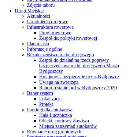
Zdjęcia taboru
Drogi Miejskie
Aktualności
Utrudnienia drogowe
Infrastruktura rowerowa
Drogi rowerowe
Zespół ds. polityki rowerowej
Plan miasta
Informacje ogólne
Bezpieczeństwo ruchu drogowego
Zespół do działań na rzecz poprawy
bezpieczeństwa ruchu drogowego Miasta
Bydgoszczy
Hulajnogi - bezpiecznie przez Bydgoszcz
Uwaga na zwierzęta
Raport o stanie brd w Bydgoszczy 2020
Baner system
Lokalizacje
Projekt
Parkingi dla autokarów
Hala Łuczniczka
Obiekt sportowy Zawisza
Miejsca zatrzymań autokarów
Równanie dróg gruntowych