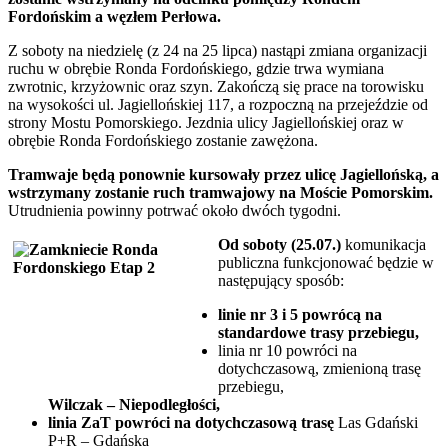
Fordońskim a węzłem Perłowa.
Z soboty na niedzielę (z 24 na 25 lipca) nastąpi zmiana organizacji
ruchu w obrębie Ronda Fordońskiego, gdzie trwa wymiana
zwrotnic, krzyżownic oraz szyn. Zakończą się prace na torowisku
na wysokości ul. Jagiellońskiej 117, a rozpoczną na przejeździe od
strony Mostu Pomorskiego. Jezdnia ulicy Jagiellońskiej oraz w
obrębie Ronda Fordońskiego zostanie zawężona.
Tramwaje będą ponownie kursowały przez ulicę Jagiellońską, a
wstrzymany zostanie ruch tramwajowy na Moście Pomorskim.
Utrudnienia powinny potrwać około dwóch tygodni.
Od soboty (25.07.)
komunikacja
publiczna funkcjonować będzie w
następujący sposób:
linie nr 3 i 5 powrócą na
standardowe trasy przebiegu,
linia nr 10 powróci na
dotychczasową, zmienioną trasę
przebiegu,
Wilczak – Niepodległości,
linia ZaT powróci na dotychczasową trasę
Las Gdański
P+R – Gdańska