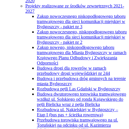
2020
Projekty realizowane ze środków zewnętrznych 2021-
2027
Zakup nowoczesnego niskopodłogowego taboru
tramwajowego dla sieci komunikacji miejskiej w
Bydgoszczy - pakiet nr 3
Zakup nowoczesnego, niskopodłogowego taboru
tramwajowego dla sieci komunikacji miejskiej w
Bydgoszczy - pakiet nr 2
Zakup nowego, niskopodłogowego taboru
tramwajowego dla Miasta Bydgoszczy w ramach
Krajowego Planu Odbudowy i Zwiększania
Odporności
Budowa drogi dla rowerów w ramach
przebudowy drogi wojewódzkiej nr 244
Budowa i przebudowa dróg gminnych na terenie
miasta Bydgoszczy
Rozbudowa pętli Las Gdański w Bydgoszczy
Budowa dwutorowego torowiska tramwajowego
wzdłuż ul. Solskiego od ronda Kujawskiego do
pętli Bielicka wraz z pętlą Bielicka
Rozbudowa ul. Nakielskiej w Bydgoszczy –
Etap I (bus pas + ścieżka rowerowa)
Przebudowa torowiska tramwajowego na ul.
Toruńskiej na odcinku od ul. Kazimierza