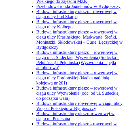
Wielkiego do zajezdni MZK
Przebudowa ronda Jagiellonów w Bydgoszczy
Budowa infrastruktury pieszo - rowerowej w
ciągu ulicy Pod Skarpą
Budowa infrastruktury pieszo - rowerowej w
ciągu ulicy Kolbego
Budowa infrastruktury pieszo – rowerowej w
ciągu ulicy Krasińskiego, Markwarta, Sieńki,
Moniuszki, Skłodowskiej – Curie, Łęczyckiej w
Bydgoszczy
Budowa infrastruktury pieszo – rowerowej w
ciągu ulic: Sudeckiej, Wyzwolenia (Sudecka –
Pelplińska) i Pelplińska (Wyzwolenia – pętla
autobusowa)
Budowa infrastruktury pieszo – rowerowej w
ciągu ulicy Fordońskiej (kładka nad linią
kolejową nr 201)
Budowa infrastruktury pieszo – rowerowej w
ciągu ulicy Wyzwolenia (odc. od ul. Sudeckiej
do początku wału)
Budowa infrastruktury rowerowej w ciągu ulicy
Wojska Polskiego w Bydgoszczy
Budowa infrastruktury pieszo-rowerowej w
ciągu ul. Petersona
Budowa infrastruktury pieszo - rowerowej w