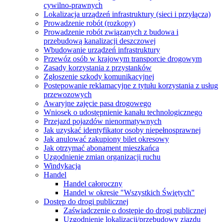
cywilno-prawnych
Lokalizacja urządzeń infrastruktury (sieci i przyłącza)
Prowadzenie robót (rozkopy)
Prowadzenie robót związanych z budowa i
przebudową kanalizacji deszczowej
Wbudowanie urządzeń infrastruktury
Przewóz osób w krajowym transporcie drogowym
Zasady korzystania z przystanków
Zgłoszenie szkody komunikacyjnej
Postępowanie reklamacyjne z tytułu korzystania z usług
przewozowych
Awaryjne zajęcie pasa drogowego
Wniosek o udostępnienie kanału technologicznego
Przejazd pojazdów nienormatywnych
Jak uzyskać identyfikator osoby niepełnosprawnej
Jak anulować zakupiony bilet okresowy
Jak otrzymać abonament mieszkańca
Uzgodnienie zmian organizacji ruchu
Windykacja
Handel
Handel całoroczny
Handel w okresie "Wszystkich Świętych"
Dostęp do drogi publicznej
Zaświadczenie o dostępie do drogi publicznej
Uzgodnienie lokalizacji/przebudowy zjazdu