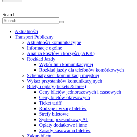
Search
Aktualności
Transport Publiczny
Aktualności komunikacyjne
Informacje ogólne
Analiza kosztów i korzyści (AKK)
Rozkład Jazdy
Wybór linii komunikacyjnej
Rozkład jazdy dla telefonów komórkowych
Schematy sieci komunikacji miejskiej
Wykaz przystanków komunikacyjnych
Bilety i opłaty (tickets & fares)
Ceny biletów jednorazowych i czasowych
Ceny biletów okresowych
Ticket tariff
Rodzaje i wzory biletów
Strefy biletowe
System przesiadkowy AT
Opłaty dodatkowe i inne
Zasady kasowania biletów
Zakup biletu