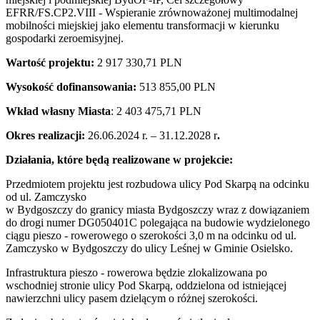
EFRR/FS.CP2.VIII - Wspieranie zrównoważonej multimodalnej
mobilności miejskiej jako elementu transformacji w kierunku
gospodarki zeroemisyjnej.
Wartość projektu:
2 917 330,71 PLN
Wysokość dofinansowania:
513 855,00 PLN
Wkład własny Miasta
: 2 403 475,71 PLN
Okres realizacji:
26.06.2024 r. – 31.12.2028 r
.
Działania, które będą realizowane w projekcie:
Przedmiotem projektu jest rozbudowa ulicy Pod Skarpą na odcinku
od ul. Zamczysko
w Bydgoszczy do granicy miasta Bydgoszczy wraz z dowiązaniem
do drogi numer DG050401C polegająca na budowie wydzielonego
ciągu pieszo - rowerowego o szerokości 3,0 m na odcinku od ul.
Zamczysko w Bydgoszczy do ulicy Leśnej w Gminie Osielsko.
Infrastruktura pieszo - rowerowa
będzie zlokalizowana po
wschodniej stronie ulicy Pod Skarpą, oddzielona od istniejącej
nawierzchni ulicy pasem dzielącym o różnej szerokości.