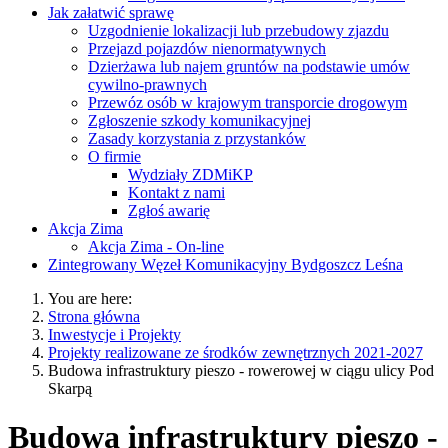
Jak załatwić sprawę
Uzgodnienie lokalizacji lub przebudowy zjazdu
Przejazd pojazdów nienormatywnych
Dzierżawa lub najem gruntów na podstawie umów
cywilno-prawnych
Przewóz osób w krajowym transporcie drogowym
Zgłoszenie szkody komunikacyjnej
Zasady korzystania z przystanków
O firmie
Wydziały ZDMiKP
Kontakt z nami
Zgłoś awarię
Akcja Zima
Akcja Zima - On-line
Zintegrowany Węzeł Komunikacyjny Bydgoszcz Leśna
You are here:
Strona główna
Inwestycje i Projekty
Projekty realizowane ze środków zewnętrznych 2021-2027
Budowa infrastruktury pieszo - rowerowej w ciągu ulicy Pod
Skarpą
Budowa infrastruktury pieszo -