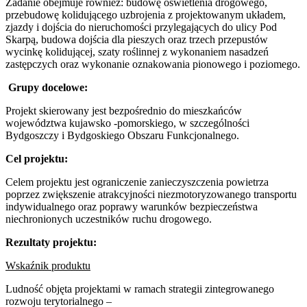
Zadanie obejmuje również: budowę oświetlenia drogowego,
przebudowę kolidującego uzbrojenia z projektowanym układem,
zjazdy i dojścia do nieruchomości przylegających do ulicy Pod
Skarpą, budowa dojścia dla pieszych oraz trzech przepustów
wycinkę kolidującej, szaty roślinnej z wykonaniem nasadzeń
zastępczych oraz wykonanie oznakowania pionowego i poziomego.
Grupy docelowe:
Projekt skierowany jest bezpośrednio do mieszkańców
województwa kujawsko -pomorskiego, w szczególności
Bydgoszczy i Bydgoskiego Obszaru Funkcjonalnego.
Cel projektu:
Celem projektu jest ograniczenie zanieczyszczenia powietrza
poprzez zwiększenie atrakcyjności niezmotoryzowanego transportu
indywidualnego oraz poprawy warunków bezpieczeństwa
niechronionych uczestników ruchu drogowego.
Rezultaty projektu:
Wskaźnik produktu
Ludność objęta projektami w ramach strategii zintegrowanego
rozwoju terytorialnego –