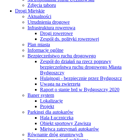
Zdjęcia taboru
Drogi Miejskie
Aktualności
Utrudnienia drogowe
Infrastruktura rowerowa
Drogi rowerowe
Zespół ds. polityki rowerowej
Plan miasta
Informacje ogólne
Bezpieczeństwo ruchu drogowego
Zespół do działań na rzecz poprawy
bezpieczeństwa ruchu drogowego Miasta
Bydgoszczy
Hulajnogi - bezpiecznie przez Bydgoszcz
Uwaga na zwierzęta
Raport o stanie brd w Bydgoszczy 2020
Baner system
Lokalizacje
Projekt
Parkingi dla autokarów
Hala Łuczniczka
Obiekt sportowy Zawisza
Miejsca zatrzymań autokarów
Równanie dróg gruntowych