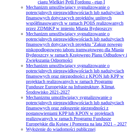
ciągu Wielkiej Pętli Fordonu - etap I
Mechanizm umożliwiający sygnalizowanie o
potencjalnych nieprawidłowościach lub nadużyciach
finansowych dotyczących projektów unijnych
współfinasowanych w ramach POIiŚ realizowanych
przez ZDMiKP w imieniu Miasta Bydgoszczy
Mechanizm umożliwiający sygnalizowanie o
potencjalnych nieprawidłowościach lub nadużyciach
finansowych dotyczących projektu "Zakup nowego
niskopodłogowego taboru tramwajowego dla Miasta
Bydgoszczy w ramach Krajowego Planu Odbudowy i
Zwiększania Odporności
Mechanizm umożliwiający sygnalizowanie o
potencjalnych nieprawidłowościach lub nadużyciach
finansowych oraz niezgodności z KPON lub KPP w
projektach realizowanych w ramach Programu
Fundusze Europejskie na Infrastrukturę, Klimat,
Środowisko 2021-2027
Mechanizmu umożliwiający sygnalizowanie o
potencjalnych nieprawidłowościach lub nadużyciach
finansowych oraz zgłoszenie niezgodności z
postanowieniami KPP lub KPON w projektach
realizowanych w ramach Programu Fundusze
Europejskie dla Kujaw i Pomorza na lata 2021 – 2027
Wyłożenie do wiadomości publicznej