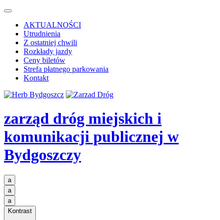
AKTUALNOŚCI
Utrudnienia
Z ostatniej chwili
Rozkłady jazdy
Ceny biletów
Strefa płatnego parkowania
Kontakt
zarząd dróg miejskich i
komunikacji publicznej
w
Bydgoszczy
a
a
a
Kontrast