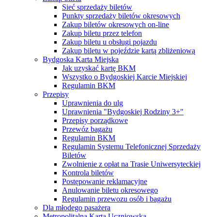
Sieć sprzedaży biletów
Punkty sprzedaży biletów okresowych
Zakup biletów okresowych on-line
Zakup biletu przez telefon
Zakup biletu u obsługi pojazdu
Zakup biletu w pojeździe kartą zbliżeniową
Bydgoska Karta Miejska
Jak uzyskać kartę BKM
Wszystko o Bydgoskiej Karcie Miejskiej
Regulamin BKM
Przepisy
Uprawnienia do ulg
Uprawnienia "Bydgoskiej Rodziny 3+"
Przepisy porządkowe
Przewóz bagażu
Regulamin BKM
Regulamin Systemu Telefonicznej Sprzedaży
Biletów
Zwolnienie z opłat na Trasie Uniwersyteckiej
Kontrola biletów
Postępowanie reklamacyjne
Anulowanie biletu okresowego
Regulamin przewozu osób i bagażu
Dla młodego pasażera
Metropolitalna Karta Uczniowska