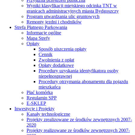
Przyjazna przestrzeń publiczna
Wyniki klasyfikacji miejskiego odcinka TNT w
granicach administracyjnych miasta Bydgoszczy
Program utwardzania ulic gruntowych
Remonty jezdni i chodników
Strefa Płatnego Parkowania
Informacje ogólne
Mapa Strefy
Opłaty
Sposób uiszczenia opłaty
Cennik
Zwolnienia z opłat
Opłaty dodatkowe
Procedury uzyskania identyfikatora osoby
niepełnosprawnej
Procedury otrzymania abonamentu dla pojazdu
mieszkańca
Płać komórką
Regulamin SPP
E-SKLEP
Inwestycje i Projekty
Kanały technologiczne
Projekty zrealizowane ze środków zewnętrznych 2007-
2020
Projekty realizowane ze środków zewnętrznych 2007-