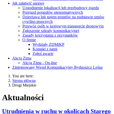
Jak załatwić sprawę
Uzgodnienie lokalizacji lub przebudowy zjazdu
Przejazd pojazdów nienormatywnych
Dzierżawa lub najem gruntów na podstawie umów
cywilno-prawnych
Przewóz osób w krajowym transporcie drogowym
Zgłoszenie szkody komunikacyjnej
Zasady korzystania z przystanków
O firmie
Wydziały ZDMiKP
Kontakt z nami
Zgłoś awarię
Akcja Zima
Akcja Zima - On-line
Zintegrowany Węzeł Komunikacyjny Bydgoszcz Leśna
You are here:
Strona główna
Drogi Miejskie
Aktualności
Utrudnienia w ruchu w okolicach Starego