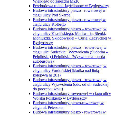
Wielkiego do zajezdni MZK
Przebudowa ronda Jagiellonów w Bydgoszczy
Budowa infrastruktury pieszo - rowerowej w
ciągu ulicy Pod Skarpą
Budowa infrastruktury pieszo - rowerowej w
ciągu ulicy Kolbego
Budowa infrastruktury pieszo – rowerowej w
ciągu ulicy Krasińskiego, Markwarta, Sieńki,
Moniuszki, Skłodowskiej – Curie, Łęczyckiej w
Bydgoszczy
Budowa infrastruktury pieszo – rowerowej w
ciągu ulic: Sudeckiej, Wyzwolenia (Sudecka –
Pelplińska) i Pelplińska (Wyzwolenia – pętla
autobusowa)
Budowa infrastruktury pieszo – rowerowej w
ciągu ulicy Fordońskiej (kładka nad linią
kolejową nr 201)
Budowa infrastruktury pieszo – rowerowej w
ciągu ulicy Wyzwolenia (odc. od ul. Sudeckiej
do początku wału)
Budowa infrastruktury rowerowej w ciągu ulicy
Wojska Polskiego w Bydgoszczy
Budowa infrastruktury pieszo-rowerowej w
ciągu ul. Petersona
Budowa infrastruktury pieszo - rowerowej w