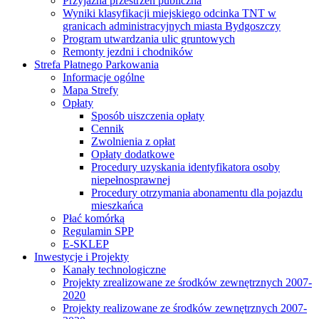
Przyjazna przestrzeń publiczna
Wyniki klasyfikacji miejskiego odcinka TNT w
granicach administracyjnych miasta Bydgoszczy
Program utwardzania ulic gruntowych
Remonty jezdni i chodników
Strefa Płatnego Parkowania
Informacje ogólne
Mapa Strefy
Opłaty
Sposób uiszczenia opłaty
Cennik
Zwolnienia z opłat
Opłaty dodatkowe
Procedury uzyskania identyfikatora osoby
niepełnosprawnej
Procedury otrzymania abonamentu dla pojazdu
mieszkańca
Płać komórką
Regulamin SPP
E-SKLEP
Inwestycje i Projekty
Kanały technologiczne
Projekty zrealizowane ze środków zewnętrznych 2007-
2020
Projekty realizowane ze środków zewnętrznych 2007-