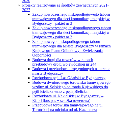
2020
Projekty realizowane ze środków zewnętrznych 2021-
2027
Zakup nowoczesnego niskopodłogowego taboru
tramwajowego dla sieci komunikacji miejskiej w
Bydgoszczy - pakiet nr 3
Zakup nowoczesnego, niskopodłogowego taboru
tramwajowego dla sieci komunikacji miejskiej w
Bydgoszczy - pakiet nr 2
Zakup nowego, niskopodłogowego taboru
tramwajowego dla Miasta Bydgoszczy w ramach
Krajowego Planu Odbudowy i Zwiększania
Odporności
Budowa drogi dla rowerów w ramach
przebudowy drogi wojewódzkiej nr 244
Budowa i przebudowa dróg gminnych na terenie
miasta Bydgoszczy
Rozbudowa pętli Las Gdański w Bydgoszczy
Budowa dwutorowego torowiska tramwajowego
wzdłuż ul. Solskiego od ronda Kujawskiego do
pętli Bielicka wraz z pętlą Bielicka
Rozbudowa ul. Nakielskiej w Bydgoszczy –
Etap I (bus pas + ścieżka rowerowa)
Przebudowa torowiska tramwajowego na ul.
Toruńskiej na odcinku od ul. Kazimierza