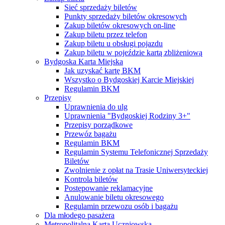
Sieć sprzedaży biletów
Punkty sprzedaży biletów okresowych
Zakup biletów okresowych on-line
Zakup biletu przez telefon
Zakup biletu u obsługi pojazdu
Zakup biletu w pojeździe kartą zbliżeniową
Bydgoska Karta Miejska
Jak uzyskać kartę BKM
Wszystko o Bydgoskiej Karcie Miejskiej
Regulamin BKM
Przepisy
Uprawnienia do ulg
Uprawnienia "Bydgoskiej Rodziny 3+"
Przepisy porządkowe
Przewóz bagażu
Regulamin BKM
Regulamin Systemu Telefonicznej Sprzedaży
Biletów
Zwolnienie z opłat na Trasie Uniwersyteckiej
Kontrola biletów
Postępowanie reklamacyjne
Anulowanie biletu okresowego
Regulamin przewozu osób i bagażu
Dla młodego pasażera
Metropolitalna Karta Uczniowska