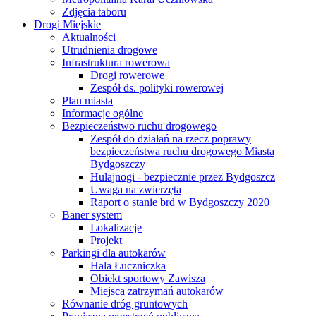
Zdjęcia taboru
Drogi Miejskie
Aktualności
Utrudnienia drogowe
Infrastruktura rowerowa
Drogi rowerowe
Zespół ds. polityki rowerowej
Plan miasta
Informacje ogólne
Bezpieczeństwo ruchu drogowego
Zespół do działań na rzecz poprawy
bezpieczeństwa ruchu drogowego Miasta
Bydgoszczy
Hulajnogi - bezpiecznie przez Bydgoszcz
Uwaga na zwierzęta
Raport o stanie brd w Bydgoszczy 2020
Baner system
Lokalizacje
Projekt
Parkingi dla autokarów
Hala Łuczniczka
Obiekt sportowy Zawisza
Miejsca zatrzymań autokarów
Równanie dróg gruntowych