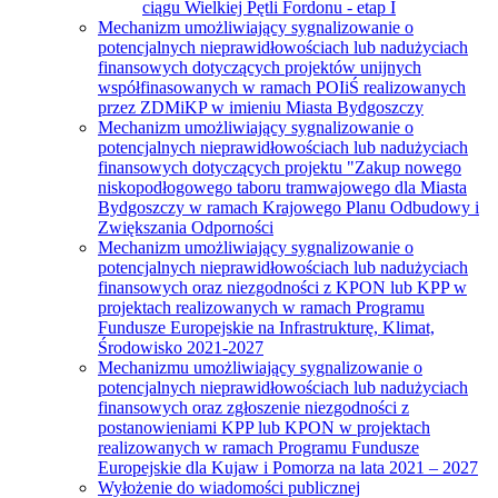
ciągu Wielkiej Pętli Fordonu - etap I
Mechanizm umożliwiający sygnalizowanie o
potencjalnych nieprawidłowościach lub nadużyciach
finansowych dotyczących projektów unijnych
współfinasowanych w ramach POIiŚ realizowanych
przez ZDMiKP w imieniu Miasta Bydgoszczy
Mechanizm umożliwiający sygnalizowanie o
potencjalnych nieprawidłowościach lub nadużyciach
finansowych dotyczących projektu "Zakup nowego
niskopodłogowego taboru tramwajowego dla Miasta
Bydgoszczy w ramach Krajowego Planu Odbudowy i
Zwiększania Odporności
Mechanizm umożliwiający sygnalizowanie o
potencjalnych nieprawidłowościach lub nadużyciach
finansowych oraz niezgodności z KPON lub KPP w
projektach realizowanych w ramach Programu
Fundusze Europejskie na Infrastrukturę, Klimat,
Środowisko 2021-2027
Mechanizmu umożliwiający sygnalizowanie o
potencjalnych nieprawidłowościach lub nadużyciach
finansowych oraz zgłoszenie niezgodności z
postanowieniami KPP lub KPON w projektach
realizowanych w ramach Programu Fundusze
Europejskie dla Kujaw i Pomorza na lata 2021 – 2027
Wyłożenie do wiadomości publicznej