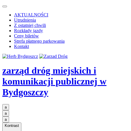
AKTUALNOŚCI
Utrudnienia
Z ostatniej chwili
Rozkłady jazdy
Ceny biletów
Strefa płatnego parkowania
Kontakt
zarząd dróg miejskich i
komunikacji publicznej
w
Bydgoszczy
a
a
a
Kontrast