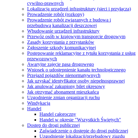
cywilno-prawnych
Lokalizacja urządzeń infrastruktury (sieci i przyłącza)
Prowadzenie robót (rozkopy)
Prowadzenie robót związanych z budowa i
przebudową kanalizacji deszczowej
Wbudowanie urządzeń infrastruktury
Przewóz osób w krajowym transporcie drogowym
Zasady korzystania z przystanków
Zgłoszenie szkody komunikacyjnej
Postępowanie reklamacyjne z tytułu korzystania z usług
przewozowych
Awaryjne zajęcie pasa drogowego
Wniosek o udostępnienie kanału technologicznego
Przejazd pojazdów nienormatywnych
Jak uzyskać identyfikator osoby niepełnosprawnej
Jak anulować zakupiony bilet okresowy
Jak otrzymać abonament mieszkańca
Uzgodnienie zmian organizacji ruchu
Windykacja
Handel
Handel całoroczny
Handel w okresie "Wszystkich Świętych"
Dostęp do drogi publicznej
Zaświadczenie o dostępie do drogi publicznej
Uzgodnienie lokalizacji/przebudowy zjazdu