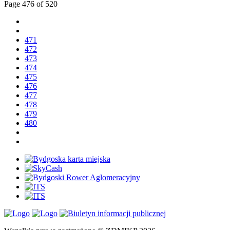
Page 476 of 520
471
472
473
474
475
476
477
478
479
480