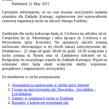
Published: 21 May 2015
Uprzejmie informujemy, że na czas trwania uroczystości nadania
sztandaru dla Zakładu Karnego, zaplanowane jest wprowadzenie
czasowej organizacji ruchu na ulicach Starego Fordonu.
Zamknięte dla ruchu kołowego będą ul. Cechowa na odcinku od ul.
Cierpickiej do ul. Sikorskiego i ulica łącząca ul. Cechową z ul.
Wyzwolenia (przy Kościele). Na opisanych ulicach zostaną
zachowane obowiązujące w tej chwili zakazy zatrzymywania się.
Dodatkowo - 22 maja od godz. 06:00 do godz. 16:30 wyłączone z
ruchu zostaną ul. Rynek oraz ul. Zakładowa (odcinek od ul.
Bydgoskiej do awaryjnego wjazdu do Zakładu Karnego). Wjazd na
wskazane ulice będą miały wyłącznie służby więzienne,
porządkowe i organizatorzy uroczystości.
Za utrudnienia w ruchu przepraszamy
Abonament za parkowanie w strefie przez Internet
Uwaga na skrzyżowaniu ulic Harcerska – Inwalidów -
Lewińskiego
Zmiany w organizacji ruchu w Fordonie
Ruszamy z kolejnymi remontami ulic