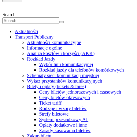
Search
Aktualności
Transport Publiczny
Aktualności komunikacyjne
Informacje ogólne
Analiza kosztów i korzyści (AKK)
Rozkład Jazdy
Wybór linii komunikacyjnej
Rozkład jazdy dla telefonów komórkowych
Schematy sieci komunikacji miejskiej
Wykaz przystanków komunikacyjnych
Bilety i opłaty (tickets & fares)
Ceny biletów jednorazowych i czasowych
Ceny biletów okresowych
Ticket tariff
Rodzaje i wzory biletów
Strefy biletowe
System przesiadkowy AT
Opłaty dodatkowe i inne
Zasady kasowania biletów
Zakup biletu