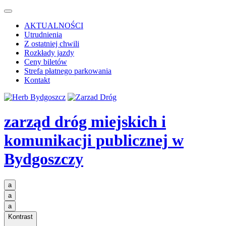
AKTUALNOŚCI
Utrudnienia
Z ostatniej chwili
Rozkłady jazdy
Ceny biletów
Strefa płatnego parkowania
Kontakt
zarząd dróg miejskich i
komunikacji publicznej
w
Bydgoszczy
a
a
a
Kontrast