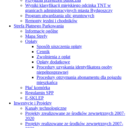
Przyjazna przestrzeń publiczna
Wyniki klasyfikacji miejskiego odcinka TNT w
granicach administracyjnych miasta Bydgoszczy
Program utwardzania ulic gruntowych
Remonty jezdni i chodników
Strefa Płatnego Parkowania
Informacje ogólne
Mapa Strefy
Opłaty
Sposób uiszczenia opłaty
Cennik
Zwolnienia z opłat
Opłaty dodatkowe
Procedury uzyskania identyfikatora osoby
niepełnosprawnej
Procedury otrzymania abonamentu dla pojazdu
mieszkańca
Płać komórką
Regulamin SPP
E-SKLEP
Inwestycje i Projekty
Kanały technologiczne
Projekty zrealizowane ze środków zewnętrznych 2007-
2020
Projekty realizowane ze środków zewnętrznych 2007-