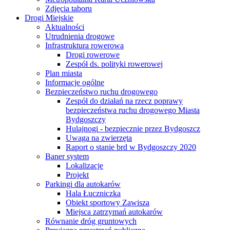
Zdjęcia taboru
Drogi Miejskie
Aktualności
Utrudnienia drogowe
Infrastruktura rowerowa
Drogi rowerowe
Zespół ds. polityki rowerowej
Plan miasta
Informacje ogólne
Bezpieczeństwo ruchu drogowego
Zespół do działań na rzecz poprawy
bezpieczeństwa ruchu drogowego Miasta
Bydgoszczy
Hulajnogi - bezpiecznie przez Bydgoszcz
Uwaga na zwierzęta
Raport o stanie brd w Bydgoszczy 2020
Baner system
Lokalizacje
Projekt
Parkingi dla autokarów
Hala Łuczniczka
Obiekt sportowy Zawisza
Miejsca zatrzymań autokarów
Równanie dróg gruntowych