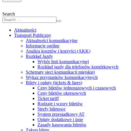
Search
Aktualności
Transport Publiczny
Aktualności komunikacyjne
Informacje ogólne
Analiza kosztów i korzyści (AKK)
Rozkład Jazdy
Wybór linii komunikacyjnej
Rozkład jazdy dla telefonów komórkowych
Schematy sieci komunikacji miejskiej
Wykaz przystanków komunikacyjnych
Bilety i opłaty (tickets & fares)
Ceny biletów jednorazowych i czasowych
Ceny biletów okresowych
Ticket tariff
Rodzaje i wzory biletów
Strefy biletowe
System przesiadkowy AT
Opłaty dodatkowe i inne
Zasady kasowania biletów
Zakup biletu