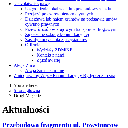
Jak załatwić sprawę
Uzgodnienie lokalizacji lub przebudowy zjazdu
Przejazd pojazdów nienormatywnych
Dzierżawa lub najem gruntów na podstawie umów
cywilno-prawnych
Przewóz osób w krajowym transporcie drogowym
Zgłoszenie szkody komunikacyjnej
Zasady korzystania z przystanków
O firmie
Wydziały ZDMiKP
Kontakt z nami
Zgłoś awarię
Akcja Zima
Akcja Zima - On-line
Zintegrowany Węzeł Komunikacyjny Bydgoszcz Leśna
You are here:
Strona główna
Drogi Miejskie
Aktualności
Przebudowa fragmentu ul. Powstańców