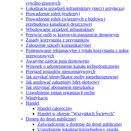
cywilno-prawnych
Lokalizacja urządzeń infrastruktury (sieci i przyłącza)
Prowadzenie robót (rozkopy)
Prowadzenie robót związanych z budowa i
przebudową kanalizacji deszczowej
Wbudowanie urządzeń infrastruktury
Przewóz osób w krajowym transporcie drogowym
Zasady korzystania z przystanków
Zgłoszenie szkody komunikacyjnej
Postępowanie reklamacyjne z tytułu korzystania z usług
przewozowych
Awaryjne zajęcie pasa drogowego
Wniosek o udostępnienie kanału technologicznego
Przejazd pojazdów nienormatywnych
Jak uzyskać identyfikator osoby niepełnosprawnej
Jak anulować zakupiony bilet okresowy
Jak otrzymać abonament mieszkańca
Uzgodnienie zmian organizacji ruchu
Windykacja
Handel
Handel całoroczny
Handel w okresie "Wszystkich Świętych"
Dostęp do drogi publicznej
Zaświadczenie o dostępie do drogi publicznej
Uzgodnienie lokalizacji/przebudowy zjazdu