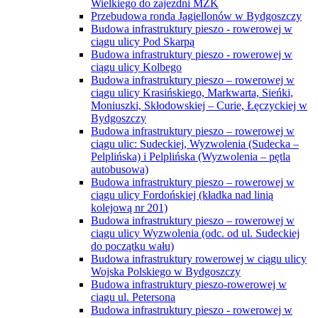
Wielkiego do zajezdni MZK
Przebudowa ronda Jagiellonów w Bydgoszczy
Budowa infrastruktury pieszo - rowerowej w
ciągu ulicy Pod Skarpą
Budowa infrastruktury pieszo - rowerowej w
ciągu ulicy Kolbego
Budowa infrastruktury pieszo – rowerowej w
ciągu ulicy Krasińskiego, Markwarta, Sieńki,
Moniuszki, Skłodowskiej – Curie, Łęczyckiej w
Bydgoszczy
Budowa infrastruktury pieszo – rowerowej w
ciągu ulic: Sudeckiej, Wyzwolenia (Sudecka –
Pelplińska) i Pelplińska (Wyzwolenia – pętla
autobusowa)
Budowa infrastruktury pieszo – rowerowej w
ciągu ulicy Fordońskiej (kładka nad linią
kolejową nr 201)
Budowa infrastruktury pieszo – rowerowej w
ciągu ulicy Wyzwolenia (odc. od ul. Sudeckiej
do początku wału)
Budowa infrastruktury rowerowej w ciągu ulicy
Wojska Polskiego w Bydgoszczy
Budowa infrastruktury pieszo-rowerowej w
ciągu ul. Petersona
Budowa infrastruktury pieszo - rowerowej w