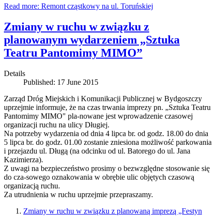
Read more: Remont cząstkowy na ul. Toruńskiej
Zmiany w ruchu w związku z
planowanym wydarzeniem „Sztuka
Teatru Pantomimy MIMO”
Details
Published: 17 June 2015
Zarząd Dróg Miejskich i Komunikacji Publicznej w Bydgoszczy
uprzejmie informuje, że na czas trwania imprezy pn. „Sztuka Teatru
Pantomimy MIMO" pla-nowane jest wprowadzenie czasowej
organizacji ruchu na ulicy Długiej.
Na potrzeby wydarzenia od dnia 4 lipca br. od godz. 18.00 do dnia
5 lipca br. do godz. 01.00 zostanie zniesiona możliwość parkowania
i przejazdu ul. Długą (na odcinku od ul. Batorego do ul. Jana
Kazimierza).
Z uwagi na bezpieczeństwo prosimy o bezwzględne stosowanie się
do cza-sowego oznakowania w obrębie ulic objętych czasową
organizacją ruchu.
Za utrudnienia w ruchu uprzejmie przepraszamy.
Zmiany w ruchu w związku z planowaną imprezą „Festyn