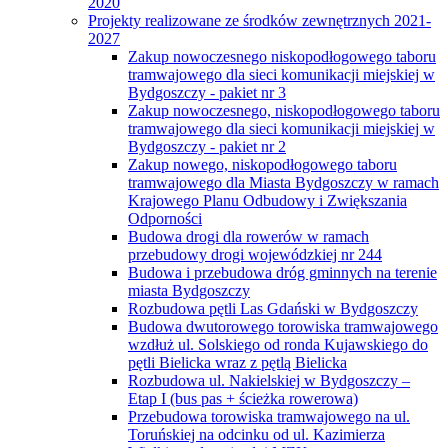
2020
Projekty realizowane ze środków zewnętrznych 2021-
2027
Zakup nowoczesnego niskopodłogowego taboru
tramwajowego dla sieci komunikacji miejskiej w
Bydgoszczy - pakiet nr 3
Zakup nowoczesnego, niskopodłogowego taboru
tramwajowego dla sieci komunikacji miejskiej w
Bydgoszczy - pakiet nr 2
Zakup nowego, niskopodłogowego taboru
tramwajowego dla Miasta Bydgoszczy w ramach
Krajowego Planu Odbudowy i Zwiększania
Odporności
Budowa drogi dla rowerów w ramach
przebudowy drogi wojewódzkiej nr 244
Budowa i przebudowa dróg gminnych na terenie
miasta Bydgoszczy
Rozbudowa pętli Las Gdański w Bydgoszczy
Budowa dwutorowego torowiska tramwajowego
wzdłuż ul. Solskiego od ronda Kujawskiego do
pętli Bielicka wraz z pętlą Bielicka
Rozbudowa ul. Nakielskiej w Bydgoszczy –
Etap I (bus pas + ścieżka rowerowa)
Przebudowa torowiska tramwajowego na ul.
Toruńskiej na odcinku od ul. Kazimierza