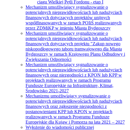
ciągu Wielkiej Pętli Fordonu - etap I
Mechanizm umożliwiający sygnalizowanie o
potencjalnych nieprawidłowościach lub nadużyciach
finansowych dotyczących projektów unijnych
współfinasowanych w ramach POIiŚ realizowanych
przez ZDMiKP w imieniu Miasta Bydgoszczy
Mechanizm umożliwiający sygnalizowanie o
potencjalnych nieprawidłowościach lub nadużyciach
finansowych dotyczących projektu "Zakup nowego
niskopodłogowego taboru tramwajowego dla Miasta
Bydgoszczy w ramach Krajowego Planu Odbudowy i
Zwiększania Odporności
Mechanizm umożliwiający sygnalizowanie o
potencjalnych nieprawidłowościach lub nadużyciach
finansowych oraz niezgodności z KPON lub KPP w
projektach realizowanych w ramach Programu
Fundusze Europejskie na Infrastrukturę, Klimat,
Środowisko 2021-2027
Mechanizmu umożliwiający sygnalizowanie o
potencjalnych nieprawidłowościach lub nadużyciach
finansowych oraz zgłoszenie niezgodności z
postanowieniami KPP lub KPON w projektach
realizowanych w ramach Programu Fundusze
Europejskie dla Kujaw i Pomorza na lata 2021 – 2027
Wyłożenie do wiadomości publicznej