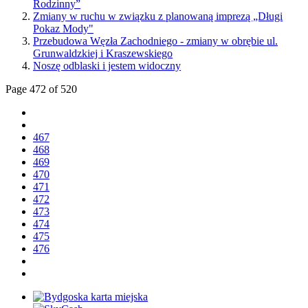
Rodzinny”
Zmiany w ruchu w związku z planowaną imprezą „Długi
Pokaz Mody"
Przebudowa Węzła Zachodniego - zmiany w obrębie ul.
Grunwaldzkiej i Kraszewskiego
Noszę odblaski i jestem widoczny
Page 472 of 520
467
468
469
470
471
472
473
474
475
476