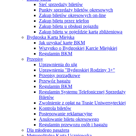
Sieć sprzedaży biletów
Punkty sprzedaży biletów okresowych
Zakup biletów okresowych on-line
Zakup biletu przez telefon
Zakup biletu u obsługi pojazdu
Zakup biletu w pojeździe kartą zbliżeniową
Bydgoska Karta Miejska
Jak uzyskać kartę BKM
Wszystko o Bydgoskiej Karcie Miejskiej
Regulamin BKM
Przepisy
Uprawnienia do ulg
Uprawnienia "Bydgoskiej Rodziny 3+"
Przepisy porządkowe
Przewóz bagażu
Regulamin BKM
Regulamin Systemu Telefonicznej Sprzedaży
Biletów
Zwolnienie z opłat na Trasie Uniwersyteckiej
Kontrola biletów
Postępowanie reklamacyjne
Anulowanie biletu okresowego
Regulamin przewozu osób i bagażu
Dla młodego pasażera
Metropolitalna Karta Uczniowska