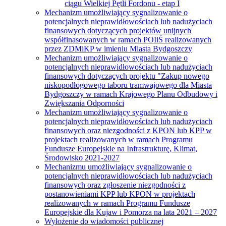
ciągu Wielkiej Pętli Fordonu - etap I
Mechanizm umożliwiający sygnalizowanie o
potencjalnych nieprawidłowościach lub nadużyciach
finansowych dotyczących projektów unijnych
współfinasowanych w ramach POIiŚ realizowanych
przez ZDMiKP w imieniu Miasta Bydgoszczy
Mechanizm umożliwiający sygnalizowanie o
potencjalnych nieprawidłowościach lub nadużyciach
finansowych dotyczących projektu "Zakup nowego
niskopodłogowego taboru tramwajowego dla Miasta
Bydgoszczy w ramach Krajowego Planu Odbudowy i
Zwiększania Odporności
Mechanizm umożliwiający sygnalizowanie o
potencjalnych nieprawidłowościach lub nadużyciach
finansowych oraz niezgodności z KPON lub KPP w
projektach realizowanych w ramach Programu
Fundusze Europejskie na Infrastrukturę, Klimat,
Środowisko 2021-2027
Mechanizmu umożliwiający sygnalizowanie o
potencjalnych nieprawidłowościach lub nadużyciach
finansowych oraz zgłoszenie niezgodności z
postanowieniami KPP lub KPON w projektach
realizowanych w ramach Programu Fundusze
Europejskie dla Kujaw i Pomorza na lata 2021 – 2027
Wyłożenie do wiadomości publicznej