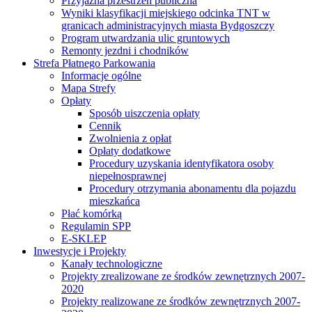
Przyjazna przestrzeń publiczna
Wyniki klasyfikacji miejskiego odcinka TNT w
granicach administracyjnych miasta Bydgoszczy
Program utwardzania ulic gruntowych
Remonty jezdni i chodników
Strefa Płatnego Parkowania
Informacje ogólne
Mapa Strefy
Opłaty
Sposób uiszczenia opłaty
Cennik
Zwolnienia z opłat
Opłaty dodatkowe
Procedury uzyskania identyfikatora osoby
niepełnosprawnej
Procedury otrzymania abonamentu dla pojazdu
mieszkańca
Płać komórką
Regulamin SPP
E-SKLEP
Inwestycje i Projekty
Kanały technologiczne
Projekty zrealizowane ze środków zewnętrznych 2007-
2020
Projekty realizowane ze środków zewnętrznych 2007-