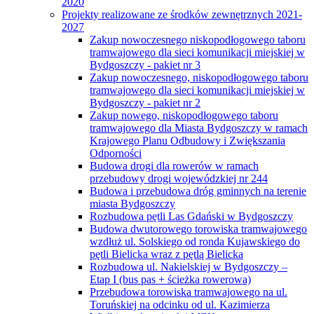
2020
Projekty realizowane ze środków zewnętrznych 2021-
2027
Zakup nowoczesnego niskopodłogowego taboru
tramwajowego dla sieci komunikacji miejskiej w
Bydgoszczy - pakiet nr 3
Zakup nowoczesnego, niskopodłogowego taboru
tramwajowego dla sieci komunikacji miejskiej w
Bydgoszczy - pakiet nr 2
Zakup nowego, niskopodłogowego taboru
tramwajowego dla Miasta Bydgoszczy w ramach
Krajowego Planu Odbudowy i Zwiększania
Odporności
Budowa drogi dla rowerów w ramach
przebudowy drogi wojewódzkiej nr 244
Budowa i przebudowa dróg gminnych na terenie
miasta Bydgoszczy
Rozbudowa pętli Las Gdański w Bydgoszczy
Budowa dwutorowego torowiska tramwajowego
wzdłuż ul. Solskiego od ronda Kujawskiego do
pętli Bielicka wraz z pętlą Bielicka
Rozbudowa ul. Nakielskiej w Bydgoszczy –
Etap I (bus pas + ścieżka rowerowa)
Przebudowa torowiska tramwajowego na ul.
Toruńskiej na odcinku od ul. Kazimierza