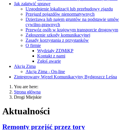
Jak załatwić sprawę
Uzgodnienie lokalizacji lub przebudowy zjazdu
Przejazd pojazdów nienormatywnych
Dzierżawa lub najem gruntów na podstawie umów
cywilno-prawnych
Przewóz osób w krajowym transporcie drogowym
Zgłoszenie szkody komunikacyjnej
Zasady korzystania z przystanków
O firmie
Wydziały ZDMiKP
Kontakt z nami
Zgłoś awarię
Akcja Zima
Akcja Zima - On-line
Zintegrowany Węzeł Komunikacyjny Bydgoszcz Leśna
You are here:
Strona główna
Drogi Miejskie
Aktualności
Remonty przejść przez tory