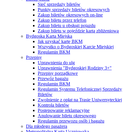
Sieć sprzedaży biletów
Punkty sprzedaży biletów okresowych
Zakup biletów okresowych on-line
Zakup biletu przez telefon
Zakup biletu u obsługi pojazdu
Zakup biletu w pojeździe kartą zbliżeniową
Bydgoska Karta Miejska
Jak uzyskać kartę BKM
Wszystko o Bydgoskiej Karcie Miejskiej
Regulamin BKM
Przepisy
Uprawnienia do ulg
Uprawnienia "Bydgoskiej Rodziny 3+"
Przepisy porządkowe
Przewóz bagażu
Regulamin BKM
Regulamin Systemu Telefonicznej Sprzedaży
Biletów
Zwolnienie z opłat na Trasie Uniwersyteckiej
Kontrola biletów
Postępowanie reklamacyjne
Anulowanie biletu okresowego
Regulamin przewozu osób i bagażu
Dla młodego pasażera
Metropolitalna Karta Uczniowska