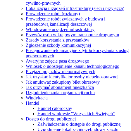
cywilno-prawnych
Lokalizacja urządzeń infrastruktury (sieci i przyłącza)
Prowadzenie robót (rozkopy)
Prowadzenie robót związanych z budowa i
przebudową kanalizacji deszczowej
Wbudowanie urządzeń infrastruktury
Przewóz osób w krajowym transporcie drogowym
Zasady korzystania z przystanków
Zgłoszenie szkody komunikacyjnej
Postępowanie reklamacyjne z tytułu korzystania z usług
przewozowych
Awaryjne zajęcie pasa drogowego
Wniosek o udostępnienie kanału technologicznego
Przejazd pojazdów nienormatywnych
Jak uzyskać identyfikator osoby niepełnosprawnej
Jak anulować zakupiony bilet okresowy
Jak otrzymać abonament mieszkańca
Uzgodnienie zmian organizacji ruchu
Windykacja
Handel
Handel całoroczny
Handel w okresie "Wszystkich Świętych"
Dostęp do drogi publicznej
Zaświadczenie o dostępie do drogi publicznej
Uzgodnienie lokalizacji/przebudowy zjazdu