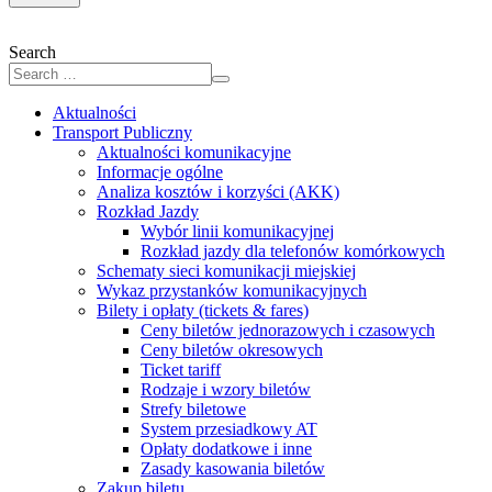
Search
Aktualności
Transport Publiczny
Aktualności komunikacyjne
Informacje ogólne
Analiza kosztów i korzyści (AKK)
Rozkład Jazdy
Wybór linii komunikacyjnej
Rozkład jazdy dla telefonów komórkowych
Schematy sieci komunikacji miejskiej
Wykaz przystanków komunikacyjnych
Bilety i opłaty (tickets & fares)
Ceny biletów jednorazowych i czasowych
Ceny biletów okresowych
Ticket tariff
Rodzaje i wzory biletów
Strefy biletowe
System przesiadkowy AT
Opłaty dodatkowe i inne
Zasady kasowania biletów
Zakup biletu