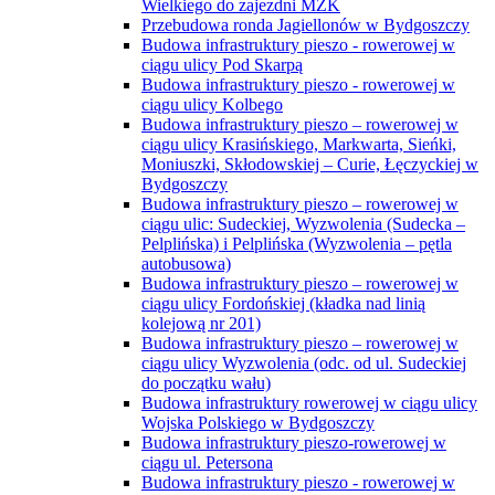
Wielkiego do zajezdni MZK
Przebudowa ronda Jagiellonów w Bydgoszczy
Budowa infrastruktury pieszo - rowerowej w
ciągu ulicy Pod Skarpą
Budowa infrastruktury pieszo - rowerowej w
ciągu ulicy Kolbego
Budowa infrastruktury pieszo – rowerowej w
ciągu ulicy Krasińskiego, Markwarta, Sieńki,
Moniuszki, Skłodowskiej – Curie, Łęczyckiej w
Bydgoszczy
Budowa infrastruktury pieszo – rowerowej w
ciągu ulic: Sudeckiej, Wyzwolenia (Sudecka –
Pelplińska) i Pelplińska (Wyzwolenia – pętla
autobusowa)
Budowa infrastruktury pieszo – rowerowej w
ciągu ulicy Fordońskiej (kładka nad linią
kolejową nr 201)
Budowa infrastruktury pieszo – rowerowej w
ciągu ulicy Wyzwolenia (odc. od ul. Sudeckiej
do początku wału)
Budowa infrastruktury rowerowej w ciągu ulicy
Wojska Polskiego w Bydgoszczy
Budowa infrastruktury pieszo-rowerowej w
ciągu ul. Petersona
Budowa infrastruktury pieszo - rowerowej w