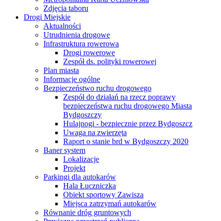
Zdjęcia taboru
Drogi Miejskie
Aktualności
Utrudnienia drogowe
Infrastruktura rowerowa
Drogi rowerowe
Zespół ds. polityki rowerowej
Plan miasta
Informacje ogólne
Bezpieczeństwo ruchu drogowego
Zespół do działań na rzecz poprawy
bezpieczeństwa ruchu drogowego Miasta
Bydgoszczy
Hulajnogi - bezpiecznie przez Bydgoszcz
Uwaga na zwierzęta
Raport o stanie brd w Bydgoszczy 2020
Baner system
Lokalizacje
Projekt
Parkingi dla autokarów
Hala Łuczniczka
Obiekt sportowy Zawisza
Miejsca zatrzymań autokarów
Równanie dróg gruntowych