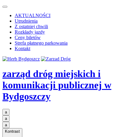
AKTUALNOŚCI
Utrudnienia
Z ostatniej chwili
Rozkłady jazdy
Ceny biletów
Strefa płatnego parkowania
Kontakt
zarząd dróg miejskich i
komunikacji publicznej
w
Bydgoszczy
a
a
a
Kontrast