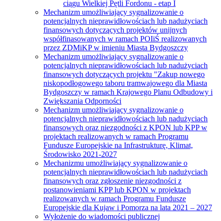
ciągu Wielkiej Pętli Fordonu - etap I
Mechanizm umożliwiający sygnalizowanie o
potencjalnych nieprawidłowościach lub nadużyciach
finansowych dotyczących projektów unijnych
współfinasowanych w ramach POIiŚ realizowanych
przez ZDMiKP w imieniu Miasta Bydgoszczy
Mechanizm umożliwiający sygnalizowanie o
potencjalnych nieprawidłowościach lub nadużyciach
finansowych dotyczących projektu "Zakup nowego
niskopodłogowego taboru tramwajowego dla Miasta
Bydgoszczy w ramach Krajowego Planu Odbudowy i
Zwiększania Odporności
Mechanizm umożliwiający sygnalizowanie o
potencjalnych nieprawidłowościach lub nadużyciach
finansowych oraz niezgodności z KPON lub KPP w
projektach realizowanych w ramach Programu
Fundusze Europejskie na Infrastrukturę, Klimat,
Środowisko 2021-2027
Mechanizmu umożliwiający sygnalizowanie o
potencjalnych nieprawidłowościach lub nadużyciach
finansowych oraz zgłoszenie niezgodności z
postanowieniami KPP lub KPON w projektach
realizowanych w ramach Programu Fundusze
Europejskie dla Kujaw i Pomorza na lata 2021 – 2027
Wyłożenie do wiadomości publicznej