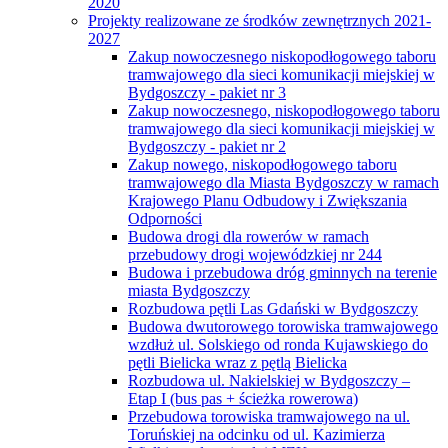
2020
Projekty realizowane ze środków zewnętrznych 2021-
2027
Zakup nowoczesnego niskopodłogowego taboru
tramwajowego dla sieci komunikacji miejskiej w
Bydgoszczy - pakiet nr 3
Zakup nowoczesnego, niskopodłogowego taboru
tramwajowego dla sieci komunikacji miejskiej w
Bydgoszczy - pakiet nr 2
Zakup nowego, niskopodłogowego taboru
tramwajowego dla Miasta Bydgoszczy w ramach
Krajowego Planu Odbudowy i Zwiększania
Odporności
Budowa drogi dla rowerów w ramach
przebudowy drogi wojewódzkiej nr 244
Budowa i przebudowa dróg gminnych na terenie
miasta Bydgoszczy
Rozbudowa pętli Las Gdański w Bydgoszczy
Budowa dwutorowego torowiska tramwajowego
wzdłuż ul. Solskiego od ronda Kujawskiego do
pętli Bielicka wraz z pętlą Bielicka
Rozbudowa ul. Nakielskiej w Bydgoszczy –
Etap I (bus pas + ścieżka rowerowa)
Przebudowa torowiska tramwajowego na ul.
Toruńskiej na odcinku od ul. Kazimierza