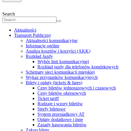
Search
Aktualności
Transport Publiczny
Aktualności komunikacyjne
Informacje ogólne
Analiza kosztów i korzyści (AKK)
Rozkład Jazdy
Wybór linii komunikacyjnej
Rozkład jazdy dla telefonów komórkowych
Schematy sieci komunikacji miejskiej
Wykaz przystanków komunikacyjnych
Bilety i opłaty (tickets & fares)
Ceny biletów jednorazowych i czasowych
Ceny biletów okresowych
Ticket tariff
Rodzaje i wzory biletów
Strefy biletowe
System przesiadkowy AT
Opłaty dodatkowe i inne
Zasady kasowania biletów
Zakup biletu