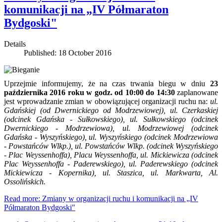
komunikacji na „IV Półmaraton
Bydgoski"
Details
Published: 18 October 2016
Uprzejmie informujemy, że na czas trwania biegu w dniu
23
października 2016 roku w godz. od 10:00 do 14:30
zaplanowane
jest wprowadzanie zmian w obowiązującej organizacji ruchu na:
ul.
Gdańskiej (od Dwernickiego od Modrzewiowej), ul. Czerkaskiej
(odcinek Gdańska - Sułkowskiego), ul. Sułkowskiego (odcinek
Dwernickiego - Modrzewiowa), ul. Modrzewiowej (odcinek
Gdańska - Wyszyńskiego), ul. Wyszyńskiego (odcinek Modrzewiowa
- Powstańców Wlkp.), ul. Powstańców Wlkp. (odcinek Wyszyńskiego
- Plac Weyssenhoffa), Placu Weyssenhoffa, ul. Mickiewicza (odcinek
Plac Weyssenhoffa - Paderewskiego), ul. Paderewskiego (odcinek
Mickiewicza - Kopernika), ul. Staszica, ul. Markwarta, Al.
Ossolińskich.
Read more: Zmiany w organizacji ruchu i komunikacji na „IV
Półmaraton Bydgoski"