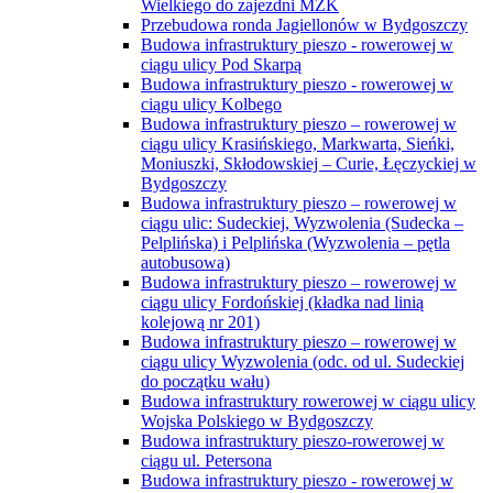
Wielkiego do zajezdni MZK
Przebudowa ronda Jagiellonów w Bydgoszczy
Budowa infrastruktury pieszo - rowerowej w
ciągu ulicy Pod Skarpą
Budowa infrastruktury pieszo - rowerowej w
ciągu ulicy Kolbego
Budowa infrastruktury pieszo – rowerowej w
ciągu ulicy Krasińskiego, Markwarta, Sieńki,
Moniuszki, Skłodowskiej – Curie, Łęczyckiej w
Bydgoszczy
Budowa infrastruktury pieszo – rowerowej w
ciągu ulic: Sudeckiej, Wyzwolenia (Sudecka –
Pelplińska) i Pelplińska (Wyzwolenia – pętla
autobusowa)
Budowa infrastruktury pieszo – rowerowej w
ciągu ulicy Fordońskiej (kładka nad linią
kolejową nr 201)
Budowa infrastruktury pieszo – rowerowej w
ciągu ulicy Wyzwolenia (odc. od ul. Sudeckiej
do początku wału)
Budowa infrastruktury rowerowej w ciągu ulicy
Wojska Polskiego w Bydgoszczy
Budowa infrastruktury pieszo-rowerowej w
ciągu ul. Petersona
Budowa infrastruktury pieszo - rowerowej w