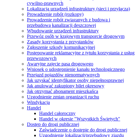
cywilno-prawnych
Lokalizacja urządzeń infrastruktury (sieci i przyłącza)
Prowadzenie robót (rozkopy)
Prowadzenie robót związanych z budowa i
przebudową kanalizacji deszczowej
Wbudowanie urządzeń infrastruktury
Przewóz osób w krajowym transporcie drogowym
Zasady korzystania z przystanków
Zgłoszenie szkody komunikacyjnej
Postępowanie reklamacyjne z tytułu korzystania z usług
przewozowych
Awaryjne zajęcie pasa drogowego
Wniosek o udostępnienie kanału technologicznego
Przejazd pojazdów nienormatywnych
Jak uzyskać identyfikator osoby niepełnosprawnej
Jak anulować zakupiony bilet okresowy
Jak otrzymać abonament mieszkańca
Uzgodnienie zmian organizacji ruchu
Windykacja
Handel
Handel całoroczny
Handel w okresie "Wszystkich Świętych"
Dostęp do drogi publicznej
Zaświadczenie o dostępie do drogi publicznej
Uzgodnienie lokalizacji/przebudowy zjazdu