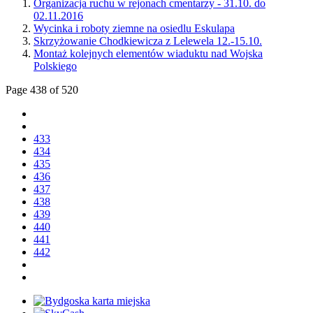
Organizacja ruchu w rejonach cmentarzy - 31.10. do
02.11.2016
Wycinka i roboty ziemne na osiedlu Eskulapa
Skrzyżowanie Chodkiewicza z Lelewela 12.-15.10.
Montaż kolejnych elementów wiaduktu nad Wojska
Polskiego
Page 438 of 520
433
434
435
436
437
438
439
440
441
442