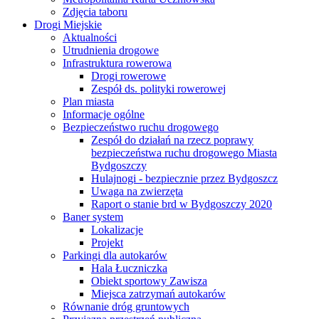
Zdjęcia taboru
Drogi Miejskie
Aktualności
Utrudnienia drogowe
Infrastruktura rowerowa
Drogi rowerowe
Zespół ds. polityki rowerowej
Plan miasta
Informacje ogólne
Bezpieczeństwo ruchu drogowego
Zespół do działań na rzecz poprawy
bezpieczeństwa ruchu drogowego Miasta
Bydgoszczy
Hulajnogi - bezpiecznie przez Bydgoszcz
Uwaga na zwierzęta
Raport o stanie brd w Bydgoszczy 2020
Baner system
Lokalizacje
Projekt
Parkingi dla autokarów
Hala Łuczniczka
Obiekt sportowy Zawisza
Miejsca zatrzymań autokarów
Równanie dróg gruntowych