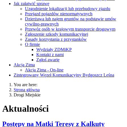
Jak załatwić sprawę
Uzgodnienie lokalizacji lub przebudowy zjazdu
Przejazd pojazdów nienormatywnych
Dzierżawa lub najem gruntów na podstawie umów
cywilno-prawnych
Przewóz osób w krajowym transporcie drogowym
Zgłoszenie szkody komunikacyjnej
Zasady korzystania z przystanków
O firmie
Wydziały ZDMiKP
Kontakt z nami
Zgłoś awarię
Akcja Zima
Akcja Zima - On-line
Zintegrowany Węzeł Komunikacyjny Bydgoszcz Leśna
You are here:
Strona główna
Drogi Miejskie
Aktualności
Postępy na Matki Teresy z Kalkuty