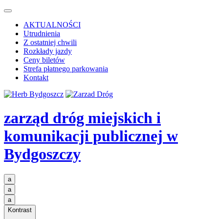
AKTUALNOŚCI
Utrudnienia
Z ostatniej chwili
Rozkłady jazdy
Ceny biletów
Strefa płatnego parkowania
Kontakt
zarząd dróg miejskich i
komunikacji publicznej
w
Bydgoszczy
a
a
a
Kontrast