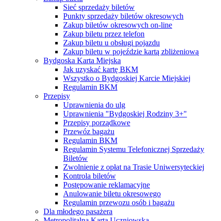
Sieć sprzedaży biletów
Punkty sprzedaży biletów okresowych
Zakup biletów okresowych on-line
Zakup biletu przez telefon
Zakup biletu u obsługi pojazdu
Zakup biletu w pojeździe kartą zbliżeniową
Bydgoska Karta Miejska
Jak uzyskać kartę BKM
Wszystko o Bydgoskiej Karcie Miejskiej
Regulamin BKM
Przepisy
Uprawnienia do ulg
Uprawnienia "Bydgoskiej Rodziny 3+"
Przepisy porządkowe
Przewóz bagażu
Regulamin BKM
Regulamin Systemu Telefonicznej Sprzedaży
Biletów
Zwolnienie z opłat na Trasie Uniwersyteckiej
Kontrola biletów
Postępowanie reklamacyjne
Anulowanie biletu okresowego
Regulamin przewozu osób i bagażu
Dla młodego pasażera
Metropolitalna Karta Uczniowska