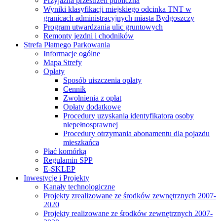
Przyjazna przestrzeń publiczna
Wyniki klasyfikacji miejskiego odcinka TNT w
granicach administracyjnych miasta Bydgoszczy
Program utwardzania ulic gruntowych
Remonty jezdni i chodników
Strefa Płatnego Parkowania
Informacje ogólne
Mapa Strefy
Opłaty
Sposób uiszczenia opłaty
Cennik
Zwolnienia z opłat
Opłaty dodatkowe
Procedury uzyskania identyfikatora osoby
niepełnosprawnej
Procedury otrzymania abonamentu dla pojazdu
mieszkańca
Płać komórką
Regulamin SPP
E-SKLEP
Inwestycje i Projekty
Kanały technologiczne
Projekty zrealizowane ze środków zewnętrznych 2007-
2020
Projekty realizowane ze środków zewnętrznych 2007-