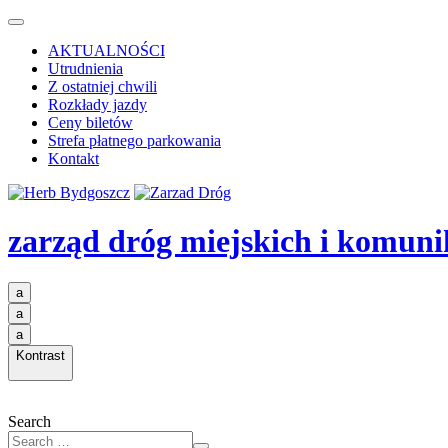
AKTUALNOŚCI
Utrudnienia
Z ostatniej chwili
Rozkłady jazdy
Ceny biletów
Strefa płatnego parkowania
Kontakt
zarząd dróg miejskich i komuni
a
a
a
Kontrast
Search