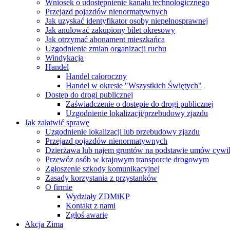
Wniosek o udostępnienie kanału technologicznego
Przejazd pojazdów nienormatywnych
Jak uzyskać identyfikator osoby niepełnosprawnej
Jak anulować zakupiony bilet okresowy
Jak otrzymać abonament mieszkańca
Uzgodnienie zmian organizacji ruchu
Windykacja
Handel
Handel całoroczny
Handel w okresie "Wszystkich Świętych"
Dostęp do drogi publicznej
Zaświadczenie o dostępie do drogi publicznej
Uzgodnienie lokalizacji/przebudowy zjazdu
Jak załatwić sprawę
Uzgodnienie lokalizacji lub przebudowy zjazdu
Przejazd pojazdów nienormatywnych
Dzierżawa lub najem gruntów na podstawie umów cywi
Przewóz osób w krajowym transporcie drogowym
Zgłoszenie szkody komunikacyjnej
Zasady korzystania z przystanków
O firmie
Wydziały ZDMiKP
Kontakt z nami
Zgłoś awarię
Akcja Zima