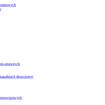
h ramowych
o
lno-prawnych
analizacji deszczowej
g przewozowych