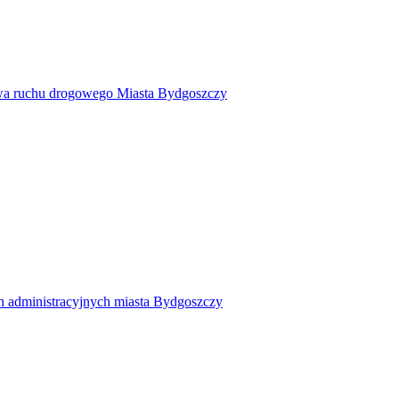
twa ruchu drogowego Miasta Bydgoszczy
h administracyjnych miasta Bydgoszczy