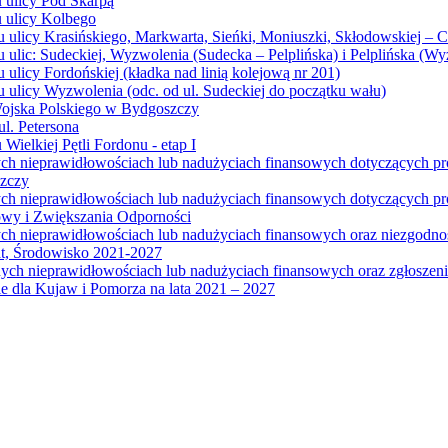
u ulicy Pod Skarpą
u ulicy Kolbego
u ulicy Krasińskiego, Markwarta, Sieńki, Moniuszki, Skłodowskiej – 
 ulic: Sudeckiej, Wyzwolenia (Sudecka – Pelplińska) i Pelplińska (W
 ulicy Fordońskiej (kładka nad linią kolejową nr 201)
 ulicy Wyzwolenia (odc. od ul. Sudeckiej do początku wału)
Wojska Polskiego w Bydgoszczy
l. Petersona
Wielkiej Pętli Fordonu - etap I
ych nieprawidłowościach lub nadużyciach finansowych dotyczących p
szczy
ych nieprawidłowościach lub nadużyciach finansowych dotyczących 
wy i Zwiększania Odporności
ych nieprawidłowościach lub nadużyciach finansowych oraz niezgodn
at, Środowisko 2021-2027
ych nieprawidłowościach lub nadużyciach finansowych oraz zgłosze
 dla Kujaw i Pomorza na lata 2021 – 2027