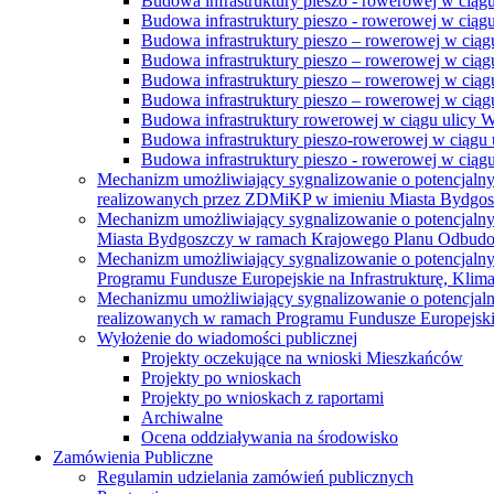
Budowa infrastruktury pieszo - rowerowej w ciąg
Budowa infrastruktury pieszo - rowerowej w ciąg
Budowa infrastruktury pieszo – rowerowej w ciąg
Budowa infrastruktury pieszo – rowerowej w ciągu
Budowa infrastruktury pieszo – rowerowej w ciągu
Budowa infrastruktury pieszo – rowerowej w ciągu
Budowa infrastruktury rowerowej w ciągu ulicy 
Budowa infrastruktury pieszo-rowerowej w ciągu u
Budowa infrastruktury pieszo - rowerowej w ciągu 
Mechanizm umożliwiający sygnalizowanie o potencjaln
realizowanych przez ZDMiKP w imieniu Miasta Bydgo
Mechanizm umożliwiający sygnalizowanie o potencjaln
Miasta Bydgoszczy w ramach Krajowego Planu Odbudo
Mechanizm umożliwiający sygnalizowanie o potencjaln
Programu Fundusze Europejskie na Infrastrukturę, Klim
Mechanizmu umożliwiający sygnalizowanie o potencjaln
realizowanych w ramach Programu Fundusze Europejskie
Wyłożenie do wiadomości publicznej
Projekty oczekujące na wnioski Mieszkańców
Projekty po wnioskach
Projekty po wnioskach z raportami
Archiwalne
Ocena oddziaływania na środowisko
Zamówienia Publiczne
Regulamin udzielania zamówień publicznych