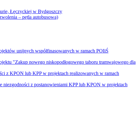
Curie, Łęczyckiej w Bydgoszczy
yzwolenia – pętla autobusowa)
rojektów unijnych współfinasowanych w ramach POIiŚ
projektu "Zakup nowego niskopodłogowego taboru tramwajowego dla
ości z KPON lub KPP w projektach realizowanych w ramach
nie niezgodności z postanowieniami KPP lub KPON w projektach