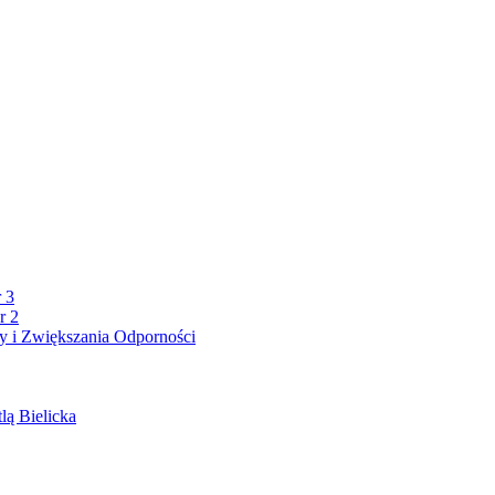
 3
r 2
 i Zwiększania Odporności
lą Bielicka