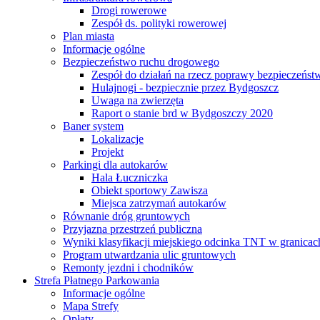
Drogi rowerowe
Zespół ds. polityki rowerowej
Plan miasta
Informacje ogólne
Bezpieczeństwo ruchu drogowego
Zespół do działań na rzecz poprawy bezpieczeńs
Hulajnogi - bezpiecznie przez Bydgoszcz
Uwaga na zwierzęta
Raport o stanie brd w Bydgoszczy 2020
Baner system
Lokalizacje
Projekt
Parkingi dla autokarów
Hala Łuczniczka
Obiekt sportowy Zawisza
Miejsca zatrzymań autokarów
Równanie dróg gruntowych
Przyjazna przestrzeń publiczna
Wyniki klasyfikacji miejskiego odcinka TNT w granicac
Program utwardzania ulic gruntowych
Remonty jezdni i chodników
Strefa Płatnego Parkowania
Informacje ogólne
Mapa Strefy
Opłaty