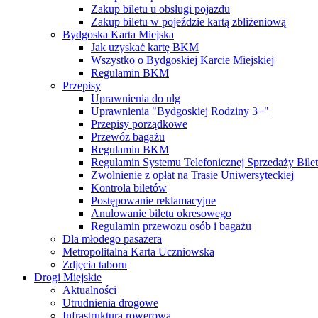
Zakup biletu u obsługi pojazdu
Zakup biletu w pojeździe kartą zbliżeniową
Bydgoska Karta Miejska
Jak uzyskać kartę BKM
Wszystko o Bydgoskiej Karcie Miejskiej
Regulamin BKM
Przepisy
Uprawnienia do ulg
Uprawnienia "Bydgoskiej Rodziny 3+"
Przepisy porządkowe
Przewóz bagażu
Regulamin BKM
Regulamin Systemu Telefonicznej Sprzedaży Bile
Zwolnienie z opłat na Trasie Uniwersyteckiej
Kontrola biletów
Postępowanie reklamacyjne
Anulowanie biletu okresowego
Regulamin przewozu osób i bagażu
Dla młodego pasażera
Metropolitalna Karta Uczniowska
Zdjęcia taboru
Drogi Miejskie
Aktualności
Utrudnienia drogowe
Infrastruktura rowerowa