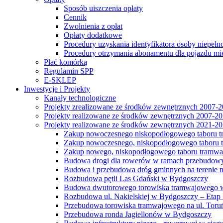
Sposób uiszczenia opłaty
Cennik
Zwolnienia z opłat
Opłaty dodatkowe
Procedury uzyskania identyfikatora osoby niepełn
Procedury otrzymania abonamentu dla pojazdu mi
Płać komórką
Regulamin SPP
E-SKLEP
Inwestycje i Projekty
Kanały technologiczne
Projekty zrealizowane ze środków zewnętrznych 2007-
Projekty realizowane ze środków zewnętrznych 2007-2
Projekty realizowane ze środków zewnętrznych 2021-2
Zakup nowoczesnego niskopodłogowego taboru tra
Zakup nowoczesnego, niskopodłogowego taboru tr
Zakup nowego, niskopodłogowego taboru tramwa
Budowa drogi dla rowerów w ramach przebudowy
Budowa i przebudowa dróg gminnych na terenie 
Rozbudowa pętli Las Gdański w Bydgoszczy
Budowa dwutorowego torowiska tramwajowego wzdłu
Rozbudowa ul. Nakielskiej w Bydgoszczy – Etap I
Przebudowa torowiska tramwajowego na ul. Toruń
Przebudowa ronda Jagiellonów w Bydgoszczy