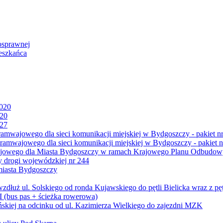
osprawnej
eszkańca
2020
020
027
mwajowego dla sieci komunikacji miejskiej w Bydgoszczy - pakiet nr
amwajowego dla sieci komunikacji miejskiej w Bydgoszczy - pakiet n
jowego dla Miasta Bydgoszczy w ramach Krajowego Planu Odbudowy
 drogi wojewódzkiej nr 244
miasta Bydgoszczy
ż ul. Solskiego od ronda Kujawskiego do pętli Bielicka wraz z pęt
 (bus pas + ścieżka rowerowa)
skiej na odcinku od ul. Kazimierza Wielkiego do zajezdni MZK