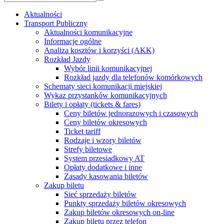
Aktualności
Transport Publiczny
Aktualności komunikacyjne
Informacje ogólne
Analiza kosztów i korzyści (AKK)
Rozkład Jazdy
Wybór linii komunikacyjnej
Rozkład jazdy dla telefonów komórkowych
Schematy sieci komunikacji miejskiej
Wykaz przystanków komunikacyjnych
Bilety i opłaty (tickets & fares)
Ceny biletów jednorazowych i czasowych
Ceny biletów okresowych
Ticket tariff
Rodzaje i wzory biletów
Strefy biletowe
System przesiadkowy AT
Opłaty dodatkowe i inne
Zasady kasowania biletów
Zakup biletu
Sieć sprzedaży biletów
Punkty sprzedaży biletów okresowych
Zakup biletów okresowych on-line
Zakup biletu przez telefon