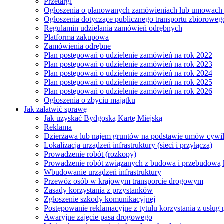
Przetargi
Ogłoszenia o planowanych zamówieniach lub umowac
Ogłoszenia dotyczące publicznego transportu zbioroweg
Regulamin udzielania zamówień odrębnych
Platforma zakupowa
Zamówienia odrębne
Plan postępowań o udzielenie zamówień na rok 2022
Plan postępowań o udzielenie zamówień na rok 2023
Plan postępowań o udzielenie zamówień na rok 2024
Plan postępowań o udzielenie zamówień na rok 2025
Plan postępowań o udzielenie zamówień na rok 2026
Ogłoszenia o zbyciu majątku
Jak załatwić sprawę
Jak uzyskać Bydgoską Kartę Miejską
Reklama
Dzierżawa lub najem gruntów na podstawie umów cywi
Lokalizacja urządzeń infrastruktury (sieci i przyłącza)
Prowadzenie robót (rozkopy)
Prowadzenie robót związanych z budowa i przebudową k
Wbudowanie urządzeń infrastruktury
Przewóz osób w krajowym transporcie drogowym
Zasady korzystania z przystanków
Zgłoszenie szkody komunikacyjnej
Postępowanie reklamacyjne z tytułu korzystania z usłu
Awaryjne zajęcie pasa drogowego