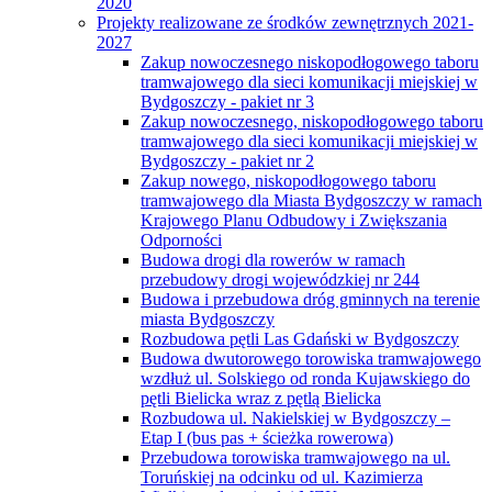
2020
Projekty realizowane ze środków zewnętrznych 2021-
2027
Zakup nowoczesnego niskopodłogowego taboru
tramwajowego dla sieci komunikacji miejskiej w
Bydgoszczy - pakiet nr 3
Zakup nowoczesnego, niskopodłogowego taboru
tramwajowego dla sieci komunikacji miejskiej w
Bydgoszczy - pakiet nr 2
Zakup nowego, niskopodłogowego taboru
tramwajowego dla Miasta Bydgoszczy w ramach
Krajowego Planu Odbudowy i Zwiększania
Odporności
Budowa drogi dla rowerów w ramach
przebudowy drogi wojewódzkiej nr 244
Budowa i przebudowa dróg gminnych na terenie
miasta Bydgoszczy
Rozbudowa pętli Las Gdański w Bydgoszczy
Budowa dwutorowego torowiska tramwajowego
wzdłuż ul. Solskiego od ronda Kujawskiego do
pętli Bielicka wraz z pętlą Bielicka
Rozbudowa ul. Nakielskiej w Bydgoszczy –
Etap I (bus pas + ścieżka rowerowa)
Przebudowa torowiska tramwajowego na ul.
Toruńskiej na odcinku od ul. Kazimierza