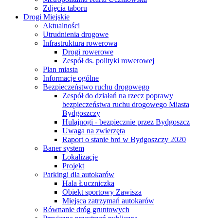
Zdjęcia taboru
Drogi Miejskie
Aktualności
Utrudnienia drogowe
Infrastruktura rowerowa
Drogi rowerowe
Zespół ds. polityki rowerowej
Plan miasta
Informacje ogólne
Bezpieczeństwo ruchu drogowego
Zespół do działań na rzecz poprawy
bezpieczeństwa ruchu drogowego Miasta
Bydgoszczy
Hulajnogi - bezpiecznie przez Bydgoszcz
Uwaga na zwierzęta
Raport o stanie brd w Bydgoszczy 2020
Baner system
Lokalizacje
Projekt
Parkingi dla autokarów
Hala Łuczniczka
Obiekt sportowy Zawisza
Miejsca zatrzymań autokarów
Równanie dróg gruntowych