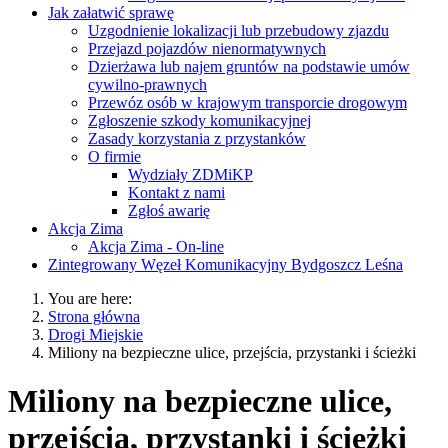
Jak załatwić sprawę
Uzgodnienie lokalizacji lub przebudowy zjazdu
Przejazd pojazdów nienormatywnych
Dzierżawa lub najem gruntów na podstawie umów
cywilno-prawnych
Przewóz osób w krajowym transporcie drogowym
Zgłoszenie szkody komunikacyjnej
Zasady korzystania z przystanków
O firmie
Wydziały ZDMiKP
Kontakt z nami
Zgłoś awarię
Akcja Zima
Akcja Zima - On-line
Zintegrowany Węzeł Komunikacyjny Bydgoszcz Leśna
You are here:
Strona główna
Drogi Miejskie
Miliony na bezpieczne ulice, przejścia, przystanki i ścieżki
Miliony na bezpieczne ulice,
przejścia, przystanki i ścieżki