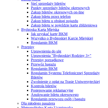
Sieć sprzedaży biletów
Punkty sprzedaży biletów okresowych
Zakup biletów okresowych on-line
Zakup biletu przez telefon
Zakup biletu u obsługi pojazdu
Zakup biletu w pojeździe kartą zbliżeniową
Bydgoska Karta Miejska
Jak uzyskać kartę BKM
Wszystko o Bydgoskiej Karcie Miejskiej
Regulamin BKM
Przepisy
Uprawnienia do ulg
Uprawnienia "Bydgoskiej Rodziny 3+"
Przepisy porządkowe
Przewóz bagażu
Regulamin BKM
Regulamin Systemu Telefonicznej Sprzedaży
Biletów
Zwolnienie z opłat na Trasie Uniwersyteckiej
Kontrola biletów
Postępowanie reklamacyjne
Anulowanie biletu okresowego
Regulamin przewozu osób i bagażu
Dla młodego pasażera
Metropolitalna Karta Uczniowska