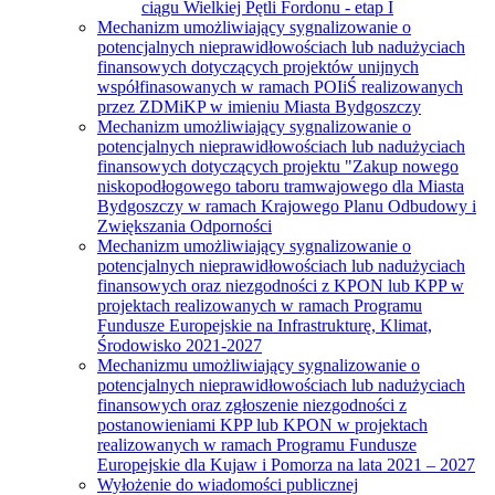
ciągu Wielkiej Pętli Fordonu - etap I
Mechanizm umożliwiający sygnalizowanie o
potencjalnych nieprawidłowościach lub nadużyciach
finansowych dotyczących projektów unijnych
współfinasowanych w ramach POIiŚ realizowanych
przez ZDMiKP w imieniu Miasta Bydgoszczy
Mechanizm umożliwiający sygnalizowanie o
potencjalnych nieprawidłowościach lub nadużyciach
finansowych dotyczących projektu "Zakup nowego
niskopodłogowego taboru tramwajowego dla Miasta
Bydgoszczy w ramach Krajowego Planu Odbudowy i
Zwiększania Odporności
Mechanizm umożliwiający sygnalizowanie o
potencjalnych nieprawidłowościach lub nadużyciach
finansowych oraz niezgodności z KPON lub KPP w
projektach realizowanych w ramach Programu
Fundusze Europejskie na Infrastrukturę, Klimat,
Środowisko 2021-2027
Mechanizmu umożliwiający sygnalizowanie o
potencjalnych nieprawidłowościach lub nadużyciach
finansowych oraz zgłoszenie niezgodności z
postanowieniami KPP lub KPON w projektach
realizowanych w ramach Programu Fundusze
Europejskie dla Kujaw i Pomorza na lata 2021 – 2027
Wyłożenie do wiadomości publicznej