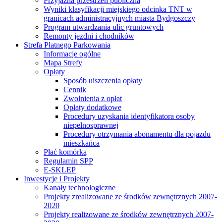
Przyjazna przestrzeń publiczna
Wyniki klasyfikacji miejskiego odcinka TNT w
granicach administracyjnych miasta Bydgoszczy
Program utwardzania ulic gruntowych
Remonty jezdni i chodników
Strefa Płatnego Parkowania
Informacje ogólne
Mapa Strefy
Opłaty
Sposób uiszczenia opłaty
Cennik
Zwolnienia z opłat
Opłaty dodatkowe
Procedury uzyskania identyfikatora osoby
niepełnosprawnej
Procedury otrzymania abonamentu dla pojazdu
mieszkańca
Płać komórką
Regulamin SPP
E-SKLEP
Inwestycje i Projekty
Kanały technologiczne
Projekty zrealizowane ze środków zewnętrznych 2007-
2020
Projekty realizowane ze środków zewnętrznych 2007-