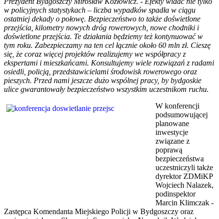
Prezydent Bydgoszczy Mirosław Kozłowicz. - Efekty widać nie tylko
w policyjnych statystykach – liczba wypadków spadła w ciągu
ostatniej dekady o połowę. Bezpieczeństwo to także doświetlone
przejścia, kilometry nowych dróg rowerowych, nowe chodniki i
doświetlone przejścia. Te działania będziemy też kontynuować w
tym roku. Zabezpieczamy na ten cel łącznie około 60 mln zł. Cieszę
się, że coraz więcej projektów realizujemy we współpracy z
ekspertami i mieszkańcami. Konsultujemy wiele rozwiązań z radami
osiedli, policją, przedstawicielami środowisk rowerowego oraz
pieszych. Przed nami jeszcze dużo wspólnej pracy, by bydgoskie
ulice gwarantowały bezpieczeństwo wszystkim uczestnikom ruchu.
W konferencji
podsumowującej
planowane
inwestycje
związane z
poprawą
bezpieczeństwa
uczestniczyli także
dyrektor ZDMiKP
Wojciech Nalazek,
podinspektor
Marcin Klimczak -
Zastępca Komendanta Miejskiego Policji w Bydgoszczy oraz