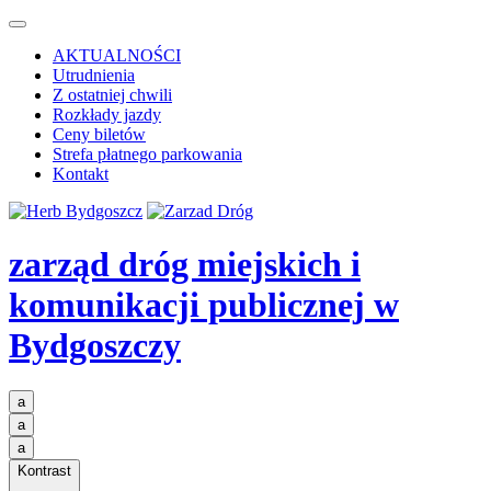
AKTUALNOŚCI
Utrudnienia
Z ostatniej chwili
Rozkłady jazdy
Ceny biletów
Strefa płatnego parkowania
Kontakt
zarząd dróg miejskich i
komunikacji publicznej
w
Bydgoszczy
a
a
a
Kontrast