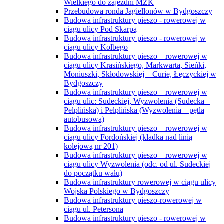
Wielkiego do zajezdni MZK
Przebudowa ronda Jagiellonów w Bydgoszczy
Budowa infrastruktury pieszo - rowerowej w
ciągu ulicy Pod Skarpą
Budowa infrastruktury pieszo - rowerowej w
ciągu ulicy Kolbego
Budowa infrastruktury pieszo – rowerowej w
ciągu ulicy Krasińskiego, Markwarta, Sieńki,
Moniuszki, Skłodowskiej – Curie, Łęczyckiej w
Bydgoszczy
Budowa infrastruktury pieszo – rowerowej w
ciągu ulic: Sudeckiej, Wyzwolenia (Sudecka –
Pelplińska) i Pelplińska (Wyzwolenia – pętla
autobusowa)
Budowa infrastruktury pieszo – rowerowej w
ciągu ulicy Fordońskiej (kładka nad linią
kolejową nr 201)
Budowa infrastruktury pieszo – rowerowej w
ciągu ulicy Wyzwolenia (odc. od ul. Sudeckiej
do początku wału)
Budowa infrastruktury rowerowej w ciągu ulicy
Wojska Polskiego w Bydgoszczy
Budowa infrastruktury pieszo-rowerowej w
ciągu ul. Petersona
Budowa infrastruktury pieszo - rowerowej w