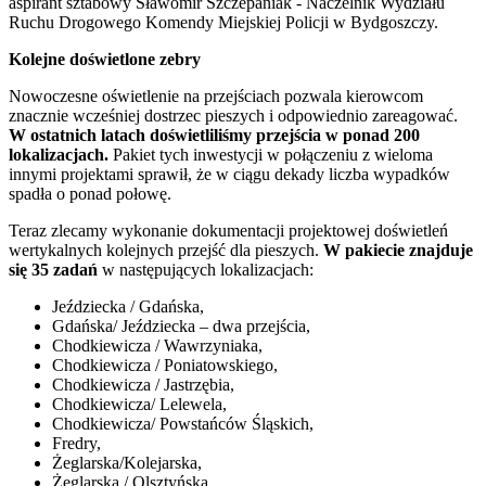
aspirant sztabowy Sławomir Szczepaniak - Naczelnik Wydziału
Ruchu Drogowego Komendy Miejskiej Policji w Bydgoszczy.
Kolejne doświetlone zebry
Nowoczesne oświetlenie na przejściach pozwala kierowcom
znacznie wcześniej dostrzec pieszych i odpowiednio zareagować.
W ostatnich latach doświetliliśmy przejścia w ponad 200
lokalizacjach.
Pakiet tych inwestycji w połączeniu z wieloma
innymi projektami sprawił, że w ciągu dekady liczba wypadków
spadła o ponad połowę.
Teraz zlecamy wykonanie dokumentacji projektowej doświetleń
wertykalnych kolejnych przejść dla pieszych.
W pakiecie znajduje
się 35 zadań
w następujących lokalizacjach:
Jeździecka / Gdańska,
Gdańska/ Jeździecka – dwa przejścia,
Chodkiewicza / Wawrzyniaka,
Chodkiewicza / Poniatowskiego,
Chodkiewicza / Jastrzębia,
Chodkiewicza/ Lelewela,
Chodkiewicza/ Powstańców Śląskich,
Fredry,
Żeglarska/Kolejarska,
Żeglarska / Olsztyńska,