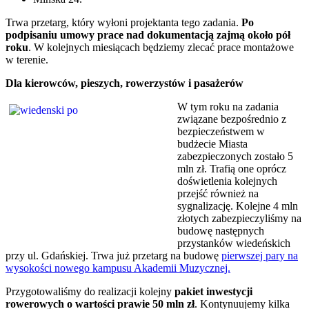
Trwa przetarg, który wyłoni projektanta tego zadania.
Po
podpisaniu umowy prace nad dokumentacją zajmą około pół
roku
. W kolejnych miesiącach będziemy zlecać prace montażowe
w terenie.
Dla kierowców, pieszych, rowerzystów i pasażerów
W tym roku na zadania
związane bezpośrednio z
bezpieczeństwem w
budżecie Miasta
zabezpieczonych zostało 5
mln zł. Trafią one oprócz
doświetlenia kolejnych
przejść również na
sygnalizację. Kolejne 4 mln
złotych zabezpieczyliśmy na
budowę następnych
przystanków wiedeńskich
przy ul. Gdańskiej. Trwa już przetarg na budowę
pierwszej pary na
wysokości nowego kampusu Akademii Muzycznej.
Przygotowaliśmy do realizacji kolejny
pakiet inwestycji
rowerowych o wartości prawie 50 mln zł
. Kontynuujemy kilka