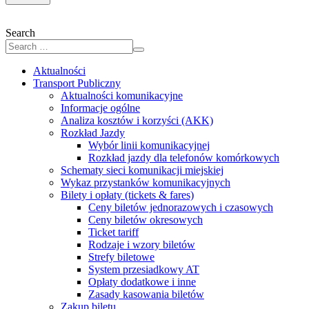
Search
Aktualności
Transport Publiczny
Aktualności komunikacyjne
Informacje ogólne
Analiza kosztów i korzyści (AKK)
Rozkład Jazdy
Wybór linii komunikacyjnej
Rozkład jazdy dla telefonów komórkowych
Schematy sieci komunikacji miejskiej
Wykaz przystanków komunikacyjnych
Bilety i opłaty (tickets & fares)
Ceny biletów jednorazowych i czasowych
Ceny biletów okresowych
Ticket tariff
Rodzaje i wzory biletów
Strefy biletowe
System przesiadkowy AT
Opłaty dodatkowe i inne
Zasady kasowania biletów
Zakup biletu