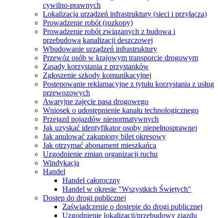
cywilno-prawnych
Lokalizacja urządzeń infrastruktury (sieci i przyłącza)
Prowadzenie robót (rozkopy)
Prowadzenie robót związanych z budowa i
przebudową kanalizacji deszczowej
Wbudowanie urządzeń infrastruktury
Przewóz osób w krajowym transporcie drogowym
Zasady korzystania z przystanków
Zgłoszenie szkody komunikacyjnej
Postępowanie reklamacyjne z tytułu korzystania z usług
przewozowych
Awaryjne zajęcie pasa drogowego
Wniosek o udostępnienie kanału technologicznego
Przejazd pojazdów nienormatywnych
Jak uzyskać identyfikator osoby niepełnosprawnej
Jak anulować zakupiony bilet okresowy
Jak otrzymać abonament mieszkańca
Uzgodnienie zmian organizacji ruchu
Windykacja
Handel
Handel całoroczny
Handel w okresie "Wszystkich Świętych"
Dostęp do drogi publicznej
Zaświadczenie o dostępie do drogi publicznej
Uzgodnienie lokalizacji/przebudowy zjazdu