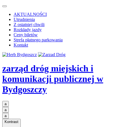
AKTUALNOŚCI
Utrudnienia
Z ostatniej chwili
Rozkłady jazdy
Ceny biletów
Strefa płatnego parkowania
Kontakt
zarząd dróg miejskich i
komunikacji publicznej
w
Bydgoszczy
a
a
a
Kontrast