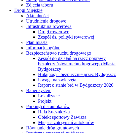
Zdjęcia taboru
Drogi Miejskie
Aktualności
Utrudnienia drogowe
Infrastruktura rowerowa
Drogi rowerowe
Zespół ds. polityki rowerowej
Plan miasta
Informacje ogólne
Bezpieczeństwo ruchu drogowego
Zespół do działań na rzecz poprawy
bezpieczeństwa ruchu drogowego Miasta
Bydgoszczy
Hulajnogi - bezpiecznie przez Bydgoszcz
Uwaga na zwierzęta
Raport o stanie brd w Bydgoszczy 2020
Baner system
Lokalizacje
Projekt
Parkingi dla autokarów
Hala Łuczniczka
Obiekt sportowy Zawisza
Miejsca zatrzymań autokarów
Równanie dróg gruntowych