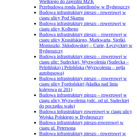
Wielkiego do zajezdni MZK
Przebudowa ronda Jagiellonów w Bydgoszczy
Budowa infrastruktury pieszo - rowerowej w
ciągu ulicy Pod Skarpą
Budowa infrastruktury pieszo - rowerowej w
ciągu ulicy Kolbego
Budowa infrastruktury pieszo – rowerowej w
ciągu ulicy Krasińskiego, Markwarta, Sieńki,
Moniuszki, Skłodowskiej – Curie, Łęczyckiej w
Bydgoszczy
Budowa infrastruktury pieszo – rowerowej w
ciągu ulic: Sudeckiej, Wyzwolenia (Sudecka –
Pelplińska) i Pelplińska (Wyzwolenia – pętla
autobusowa)
Budowa infrastruktury pieszo – rowerowej w
ciągu ulicy Fordońskiej (kładka nad linią
kolejową nr 201)
Budowa infrastruktury pieszo – rowerowej w
ciągu ulicy Wyzwolenia (odc. od ul. Sudeckiej
do początku wału)
Budowa infrastruktury rowerowej w ciągu ulicy
Wojska Polskiego w Bydgoszczy
Budowa infrastruktury pieszo-rowerowej w
ciągu ul. Petersona
Budowa infrastruktury pieszo - rowerowej w