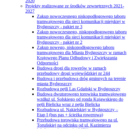
2020
Projekty realizowane ze środków zewnętrznych 2021-
2027
Zakup nowoczesnego niskopodłogowego taboru
tramwajowego dla sieci komunikacji miejskiej w
Bydgoszczy - pakiet nr 3
Zakup nowoczesnego, niskopodłogowego taboru
tramwajowego dla sieci komunikacji miejskiej w
Bydgoszczy - pakiet nr 2
Zakup nowego, niskopodłogowego taboru
tramwajowego dla Miasta Bydgoszczy w ramach
Krajowego Planu Odbudowy i Zwiększania
Odporności
Budowa drogi dla rowerów w ramach
przebudowy drogi wojewódzkiej nr 244
Budowa i przebudowa dróg gminnych na terenie
miasta Bydgoszczy
Rozbudowa pętli Las Gdański w Bydgoszczy
Budowa dwutorowego torowiska tramwajowego
wzdłuż ul. Solskiego od ronda Kujawskiego do
pętli Bielicka wraz z pętlą Bielicka
Rozbudowa ul. Nakielskiej w Bydgoszczy –
Etap I (bus pas + ścieżka rowerowa)
Przebudowa torowiska tramwajowego na ul.
Toruńskiej na odcinku od ul. Kazimierza