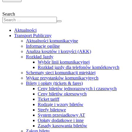
Search
Aktualności
Transport Publiczny
Aktualności komunikacyjne
Informacje ogólne
Analiza kosztów i korzyści (AKK)
Rozkład Jazdy
Wybór linii komunikacyjnej
Rozkład jazdy dla telefonów komórkowych
Schematy sieci komunikacji miejskiej
Wykaz przystanków komunikacyjnych
Bilety i opłaty (tickets & fares)
Ceny biletów jednorazowych i czasowych
Ceny biletów okresowych
Ticket tariff
Rodzaje i wzory biletów
Strefy biletowe
System przesiadkowy AT
Opłaty dodatkowe i inne
Zasady kasowania biletów
Zakup biletu