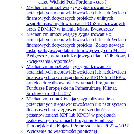
ciągu Wielkiej Pętli Fordonu - etap I
Mechanizm umożliwiający sygnalizowanie o
potencjalnych nieprawidłowościach lub nadużyciach
finansowych dotyczących projektów unijnych
współfinasowanych w ramach POIiŚ realizowanych
przez ZDMiKP w imieniu Miasta Bydgoszczy
Mechanizm umożliwiający sygnalizowanie o
potencjalnych nieprawidłowościach lub nadużyciach
finansowych dotyczących projektu "Zakup nowego
niskopodłogowego taboru tramwajowego dla Miasta
Bydgoszczy w ramach Krajowego Planu Odbudowy i
Zwiększania Odporności
Mechanizm umożliwiający sygnalizowanie o
potencjalnych nieprawidłowościach lub nadużyciach
finansowych oraz niezgodności z KPON lub KPP w
projektach realizowanych w ramach Programu
Fundusze Europejskie na Infrastrukturę, Klimat,
Środowisko 2021-2027
Mechanizmu umożliwiający sygnalizowanie o
potencjalnych nieprawidłowościach lub nadużyciach
finansowych oraz zgłoszenie niezgodności z
postanowieniami KPP lub KPON w projektach
realizowanych w ramach Programu Fundusze
Europejskie dla Kujaw i Pomorza na lata 2021 – 2027
Wyłożenie do wiadomości publicznej