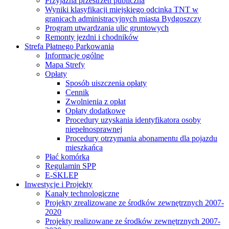
Przyjazna przestrzeń publiczna
Wyniki klasyfikacji miejskiego odcinka TNT w
granicach administracyjnych miasta Bydgoszczy
Program utwardzania ulic gruntowych
Remonty jezdni i chodników
Strefa Płatnego Parkowania
Informacje ogólne
Mapa Strefy
Opłaty
Sposób uiszczenia opłaty
Cennik
Zwolnienia z opłat
Opłaty dodatkowe
Procedury uzyskania identyfikatora osoby
niepełnosprawnej
Procedury otrzymania abonamentu dla pojazdu
mieszkańca
Płać komórką
Regulamin SPP
E-SKLEP
Inwestycje i Projekty
Kanały technologiczne
Projekty zrealizowane ze środków zewnętrznych 2007-
2020
Projekty realizowane ze środków zewnętrznych 2007-