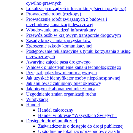
cywilno-prawnych
Lokalizacja urządzeń infrastruktury (sieci i przyłącza)
Prowadzenie robót (rozkopy)
Prowadzenie robót związanych z budowa i
przebudową kanalizacji deszczowej
Wbudowanie urządzeń infrastruktury
Przewóz osób w krajowym transporcie drogowym
Zasady korzystania z przystanków
Zgłoszenie szkody komunikacyjnej
Postępowanie reklamacyjne z tytułu korzystania z usług
przewozowych
Awaryjne zajęcie pasa drogowego
Wniosek o udostępnienie kanału technologicznego
Przejazd pojazdów nienormatywnych
Jak uzyskać identyfikator osoby niepełnosprawnej
Jak anulować zakupiony bilet okresowy
Jak otrzymać abonament mieszkańca
Uzgodnienie zmian organizacji ruchu
Windykacja
Handel
Handel całoroczny
Handel w okresie "Wszystkich Świętych"
Dostęp do drogi publicznej
Zaświadczenie o dostępie do drogi publicznej
Uzgodnienie lokalizacji/przebudowy zjazdu