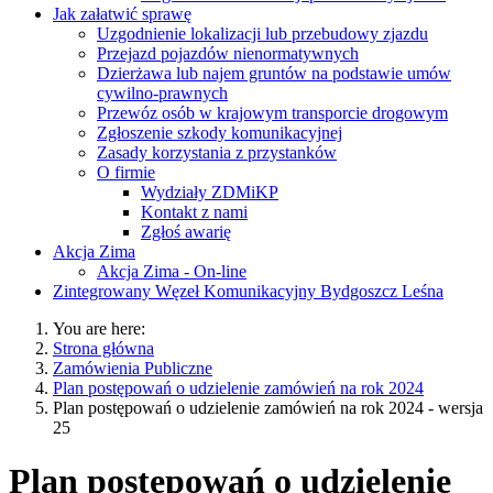
Jak załatwić sprawę
Uzgodnienie lokalizacji lub przebudowy zjazdu
Przejazd pojazdów nienormatywnych
Dzierżawa lub najem gruntów na podstawie umów
cywilno-prawnych
Przewóz osób w krajowym transporcie drogowym
Zgłoszenie szkody komunikacyjnej
Zasady korzystania z przystanków
O firmie
Wydziały ZDMiKP
Kontakt z nami
Zgłoś awarię
Akcja Zima
Akcja Zima - On-line
Zintegrowany Węzeł Komunikacyjny Bydgoszcz Leśna
You are here:
Strona główna
Zamówienia Publiczne
Plan postępowań o udzielenie zamówień na rok 2024
Plan postępowań o udzielenie zamówień na rok 2024 - wersja
25
Plan postępowań o udzielenie