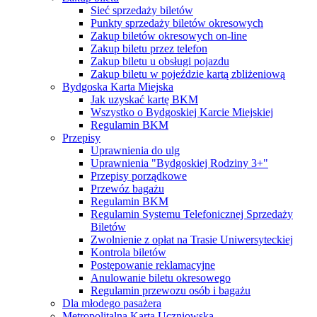
Sieć sprzedaży biletów
Punkty sprzedaży biletów okresowych
Zakup biletów okresowych on-line
Zakup biletu przez telefon
Zakup biletu u obsługi pojazdu
Zakup biletu w pojeździe kartą zbliżeniową
Bydgoska Karta Miejska
Jak uzyskać kartę BKM
Wszystko o Bydgoskiej Karcie Miejskiej
Regulamin BKM
Przepisy
Uprawnienia do ulg
Uprawnienia "Bydgoskiej Rodziny 3+"
Przepisy porządkowe
Przewóz bagażu
Regulamin BKM
Regulamin Systemu Telefonicznej Sprzedaży
Biletów
Zwolnienie z opłat na Trasie Uniwersyteckiej
Kontrola biletów
Postępowanie reklamacyjne
Anulowanie biletu okresowego
Regulamin przewozu osób i bagażu
Dla młodego pasażera
Metropolitalna Karta Uczniowska