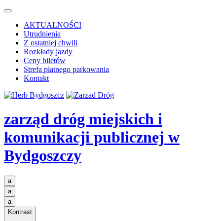
AKTUALNOŚCI
Utrudnienia
Z ostatniej chwili
Rozkłady jazdy
Ceny biletów
Strefa płatnego parkowania
Kontakt
zarząd dróg miejskich i
komunikacji publicznej
w
Bydgoszczy
a
a
a
Kontrast