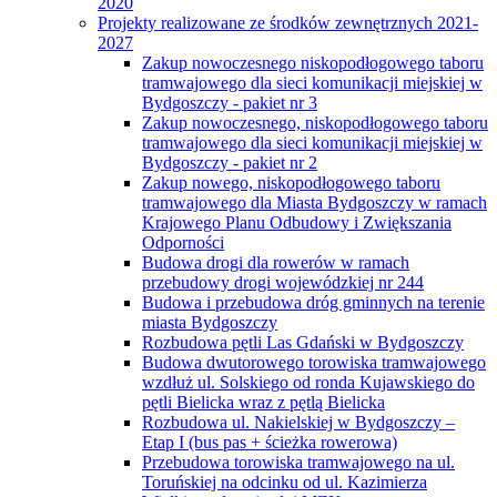
2020
Projekty realizowane ze środków zewnętrznych 2021-
2027
Zakup nowoczesnego niskopodłogowego taboru
tramwajowego dla sieci komunikacji miejskiej w
Bydgoszczy - pakiet nr 3
Zakup nowoczesnego, niskopodłogowego taboru
tramwajowego dla sieci komunikacji miejskiej w
Bydgoszczy - pakiet nr 2
Zakup nowego, niskopodłogowego taboru
tramwajowego dla Miasta Bydgoszczy w ramach
Krajowego Planu Odbudowy i Zwiększania
Odporności
Budowa drogi dla rowerów w ramach
przebudowy drogi wojewódzkiej nr 244
Budowa i przebudowa dróg gminnych na terenie
miasta Bydgoszczy
Rozbudowa pętli Las Gdański w Bydgoszczy
Budowa dwutorowego torowiska tramwajowego
wzdłuż ul. Solskiego od ronda Kujawskiego do
pętli Bielicka wraz z pętlą Bielicka
Rozbudowa ul. Nakielskiej w Bydgoszczy –
Etap I (bus pas + ścieżka rowerowa)
Przebudowa torowiska tramwajowego na ul.
Toruńskiej na odcinku od ul. Kazimierza