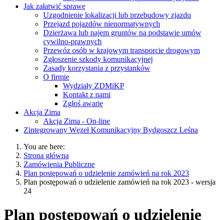
Jak załatwić sprawę
Uzgodnienie lokalizacji lub przebudowy zjazdu
Przejazd pojazdów nienormatywnych
Dzierżawa lub najem gruntów na podstawie umów
cywilno-prawnych
Przewóz osób w krajowym transporcie drogowym
Zgłoszenie szkody komunikacyjnej
Zasady korzystania z przystanków
O firmie
Wydziały ZDMiKP
Kontakt z nami
Zgłoś awarię
Akcja Zima
Akcja Zima - On-line
Zintegrowany Węzeł Komunikacyjny Bydgoszcz Leśna
You are here:
Strona główna
Zamówienia Publiczne
Plan postępowań o udzielenie zamówień na rok 2023
Plan postępowań o udzielenie zamówień na rok 2023 - wersja
24
Plan postępowań o udzielenie