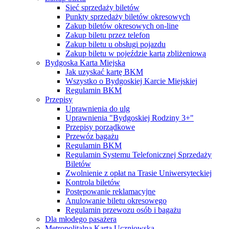
Sieć sprzedaży biletów
Punkty sprzedaży biletów okresowych
Zakup biletów okresowych on-line
Zakup biletu przez telefon
Zakup biletu u obsługi pojazdu
Zakup biletu w pojeździe kartą zbliżeniową
Bydgoska Karta Miejska
Jak uzyskać kartę BKM
Wszystko o Bydgoskiej Karcie Miejskiej
Regulamin BKM
Przepisy
Uprawnienia do ulg
Uprawnienia "Bydgoskiej Rodziny 3+"
Przepisy porządkowe
Przewóz bagażu
Regulamin BKM
Regulamin Systemu Telefonicznej Sprzedaży
Biletów
Zwolnienie z opłat na Trasie Uniwersyteckiej
Kontrola biletów
Postępowanie reklamacyjne
Anulowanie biletu okresowego
Regulamin przewozu osób i bagażu
Dla młodego pasażera
Metropolitalna Karta Uczniowska