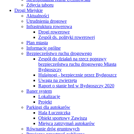
Zdjęcia taboru
Drogi Miejskie
Aktualności
Utrudnienia drogowe
Infrastruktura rowerowa
Drogi rowerowe
Zespół ds. polityki rowerowej
Plan miasta
Informacje ogólne
Bezpieczeństwo ruchu drogowego
Zespół do działań na rzecz poprawy
bezpieczeństwa ruchu drogowego Miasta
Bydgoszczy
Hulajnogi - bezpiecznie przez Bydgoszcz
Uwaga na zwierzęta
Raport o stanie brd w Bydgoszczy 2020
Baner system
Lokalizacje
Projekt
Parkingi dla autokarów
Hala Łuczniczka
Obiekt sportowy Zawisza
Miejsca zatrzymań autokarów
Równanie dróg gruntowych