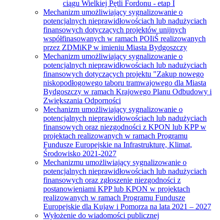
ciągu Wielkiej Pętli Fordonu - etap I
Mechanizm umożliwiający sygnalizowanie o
potencjalnych nieprawidłowościach lub nadużyciach
finansowych dotyczących projektów unijnych
współfinasowanych w ramach POIiŚ realizowanych
przez ZDMiKP w imieniu Miasta Bydgoszczy
Mechanizm umożliwiający sygnalizowanie o
potencjalnych nieprawidłowościach lub nadużyciach
finansowych dotyczących projektu "Zakup nowego
niskopodłogowego taboru tramwajowego dla Miasta
Bydgoszczy w ramach Krajowego Planu Odbudowy i
Zwiększania Odporności
Mechanizm umożliwiający sygnalizowanie o
potencjalnych nieprawidłowościach lub nadużyciach
finansowych oraz niezgodności z KPON lub KPP w
projektach realizowanych w ramach Programu
Fundusze Europejskie na Infrastrukturę, Klimat,
Środowisko 2021-2027
Mechanizmu umożliwiający sygnalizowanie o
potencjalnych nieprawidłowościach lub nadużyciach
finansowych oraz zgłoszenie niezgodności z
postanowieniami KPP lub KPON w projektach
realizowanych w ramach Programu Fundusze
Europejskie dla Kujaw i Pomorza na lata 2021 – 2027
Wyłożenie do wiadomości publicznej