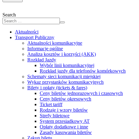
Search
Aktualności
Transport Publiczny
Aktualności komunikacyjne
Informacje ogólne
Analiza kosztów i korzyści (AKK)
Rozkład Jazdy
Wybór linii komunikacyjnej
Rozkład jazdy dla telefonów komórkowych
Schematy sieci komunikacji miejskiej
Wykaz przystanków komunikacyjnych
Bilety i opłaty (tickets & fares)
Ceny biletów jednorazowych i czasowych
Ceny biletów okresowych
Ticket tariff
Rodzaje i wzory biletów
Strefy biletowe
System przesiadkowy AT
Opłaty dodatkowe i inne
Zasady kasowania biletów
Zakup biletu