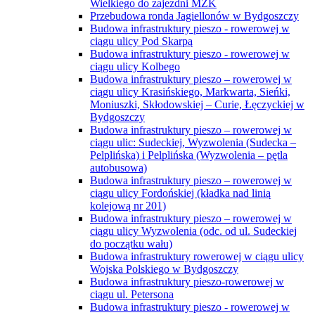
Wielkiego do zajezdni MZK
Przebudowa ronda Jagiellonów w Bydgoszczy
Budowa infrastruktury pieszo - rowerowej w
ciągu ulicy Pod Skarpą
Budowa infrastruktury pieszo - rowerowej w
ciągu ulicy Kolbego
Budowa infrastruktury pieszo – rowerowej w
ciągu ulicy Krasińskiego, Markwarta, Sieńki,
Moniuszki, Skłodowskiej – Curie, Łęczyckiej w
Bydgoszczy
Budowa infrastruktury pieszo – rowerowej w
ciągu ulic: Sudeckiej, Wyzwolenia (Sudecka –
Pelplińska) i Pelplińska (Wyzwolenia – pętla
autobusowa)
Budowa infrastruktury pieszo – rowerowej w
ciągu ulicy Fordońskiej (kładka nad linią
kolejową nr 201)
Budowa infrastruktury pieszo – rowerowej w
ciągu ulicy Wyzwolenia (odc. od ul. Sudeckiej
do początku wału)
Budowa infrastruktury rowerowej w ciągu ulicy
Wojska Polskiego w Bydgoszczy
Budowa infrastruktury pieszo-rowerowej w
ciągu ul. Petersona
Budowa infrastruktury pieszo - rowerowej w