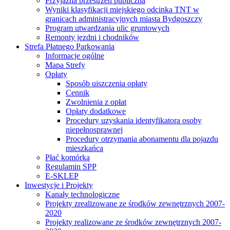
Przyjazna przestrzeń publiczna
Wyniki klasyfikacji miejskiego odcinka TNT w
granicach administracyjnych miasta Bydgoszczy
Program utwardzania ulic gruntowych
Remonty jezdni i chodników
Strefa Płatnego Parkowania
Informacje ogólne
Mapa Strefy
Opłaty
Sposób uiszczenia opłaty
Cennik
Zwolnienia z opłat
Opłaty dodatkowe
Procedury uzyskania identyfikatora osoby
niepełnosprawnej
Procedury otrzymania abonamentu dla pojazdu
mieszkańca
Płać komórką
Regulamin SPP
E-SKLEP
Inwestycje i Projekty
Kanały technologiczne
Projekty zrealizowane ze środków zewnętrznych 2007-
2020
Projekty realizowane ze środków zewnętrznych 2007-