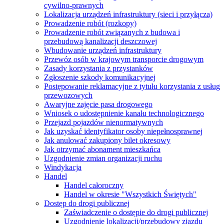
cywilno-prawnych
Lokalizacja urządzeń infrastruktury (sieci i przyłącza)
Prowadzenie robót (rozkopy)
Prowadzenie robót związanych z budowa i
przebudową kanalizacji deszczowej
Wbudowanie urządzeń infrastruktury
Przewóz osób w krajowym transporcie drogowym
Zasady korzystania z przystanków
Zgłoszenie szkody komunikacyjnej
Postępowanie reklamacyjne z tytułu korzystania z usług
przewozowych
Awaryjne zajęcie pasa drogowego
Wniosek o udostępnienie kanału technologicznego
Przejazd pojazdów nienormatywnych
Jak uzyskać identyfikator osoby niepełnosprawnej
Jak anulować zakupiony bilet okresowy
Jak otrzymać abonament mieszkańca
Uzgodnienie zmian organizacji ruchu
Windykacja
Handel
Handel całoroczny
Handel w okresie "Wszystkich Świętych"
Dostęp do drogi publicznej
Zaświadczenie o dostępie do drogi publicznej
Uzgodnienie lokalizacji/przebudowy zjazdu