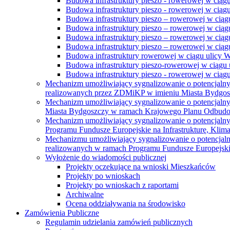
Budowa infrastruktury pieszo - rowerowej w ciąg
Budowa infrastruktury pieszo - rowerowej w ciąg
Budowa infrastruktury pieszo – rowerowej w ciąg
Budowa infrastruktury pieszo – rowerowej w ciągu
Budowa infrastruktury pieszo – rowerowej w ciągu
Budowa infrastruktury pieszo – rowerowej w ciągu
Budowa infrastruktury rowerowej w ciągu ulicy 
Budowa infrastruktury pieszo-rowerowej w ciągu u
Budowa infrastruktury pieszo - rowerowej w ciągu 
Mechanizm umożliwiający sygnalizowanie o potencjaln
realizowanych przez ZDMiKP w imieniu Miasta Bydgo
Mechanizm umożliwiający sygnalizowanie o potencjaln
Miasta Bydgoszczy w ramach Krajowego Planu Odbudo
Mechanizm umożliwiający sygnalizowanie o potencjaln
Programu Fundusze Europejskie na Infrastrukturę, Klim
Mechanizmu umożliwiający sygnalizowanie o potencjaln
realizowanych w ramach Programu Fundusze Europejskie
Wyłożenie do wiadomości publicznej
Projekty oczekujące na wnioski Mieszkańców
Projekty po wnioskach
Projekty po wnioskach z raportami
Archiwalne
Ocena oddziaływania na środowisko
Zamówienia Publiczne
Regulamin udzielania zamówień publicznych