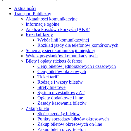
Aktualności
Transport Publiczny
Aktualności komunikacyjne
Informacje ogólne
Analiza kosztów i korzyści (AKK)
Rozkład Jazdy
Wybór linii komunikacyjnej
Rozkład jazdy dla telefonów komórkowych
Schematy sieci komunikacji miejskiej
Wykaz przystanków komunikacyjnych
Bilety i opłaty (tickets & fares)
Ceny biletów jednorazowych i czasowych
Ceny biletów okresowych
Ticket tariff
Rodzaje i wzory biletów
Strefy biletowe
System przesiadkowy AT
Opłaty dodatkowe i inne
Zasady kasowania biletów
Zakup biletu
Sieć sprzedaży biletów
Punkty sprzedaży biletów okresowych
Zakup biletów okresowych on-line
Zakup biletu przez telefon