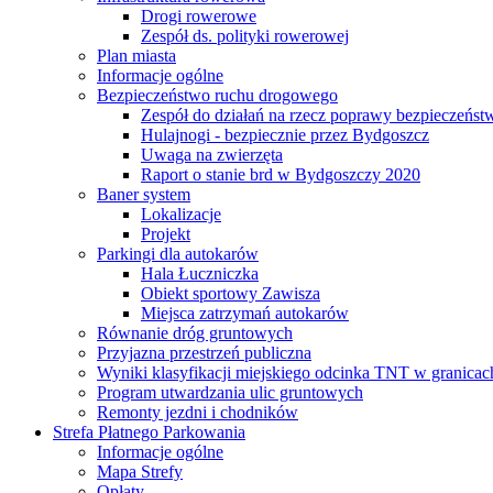
Drogi rowerowe
Zespół ds. polityki rowerowej
Plan miasta
Informacje ogólne
Bezpieczeństwo ruchu drogowego
Zespół do działań na rzecz poprawy bezpieczeńs
Hulajnogi - bezpiecznie przez Bydgoszcz
Uwaga na zwierzęta
Raport o stanie brd w Bydgoszczy 2020
Baner system
Lokalizacje
Projekt
Parkingi dla autokarów
Hala Łuczniczka
Obiekt sportowy Zawisza
Miejsca zatrzymań autokarów
Równanie dróg gruntowych
Przyjazna przestrzeń publiczna
Wyniki klasyfikacji miejskiego odcinka TNT w granicac
Program utwardzania ulic gruntowych
Remonty jezdni i chodników
Strefa Płatnego Parkowania
Informacje ogólne
Mapa Strefy
Opłaty