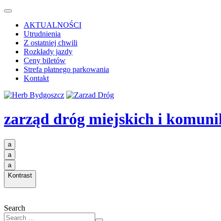
AKTUALNOŚCI
Utrudnienia
Z ostatniej chwili
Rozkłady jazdy
Ceny biletów
Strefa płatnego parkowania
Kontakt
zarząd dróg miejskich i komuni
a
a
a
Kontrast
Search