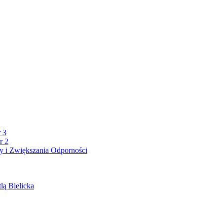
 3
r 2
 i Zwiększania Odporności
lą Bielicka