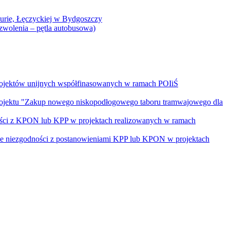
Curie, Łęczyckiej w Bydgoszczy
yzwolenia – pętla autobusowa)
rojektów unijnych współfinasowanych w ramach POIiŚ
projektu "Zakup nowego niskopodłogowego taboru tramwajowego dla
ości z KPON lub KPP w projektach realizowanych w ramach
nie niezgodności z postanowieniami KPP lub KPON w projektach