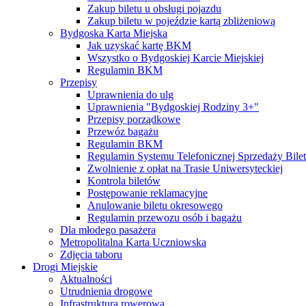
Zakup biletu u obsługi pojazdu
Zakup biletu w pojeździe kartą zbliżeniową
Bydgoska Karta Miejska
Jak uzyskać kartę BKM
Wszystko o Bydgoskiej Karcie Miejskiej
Regulamin BKM
Przepisy
Uprawnienia do ulg
Uprawnienia "Bydgoskiej Rodziny 3+"
Przepisy porządkowe
Przewóz bagażu
Regulamin BKM
Regulamin Systemu Telefonicznej Sprzedaży Bile
Zwolnienie z opłat na Trasie Uniwersyteckiej
Kontrola biletów
Postępowanie reklamacyjne
Anulowanie biletu okresowego
Regulamin przewozu osób i bagażu
Dla młodego pasażera
Metropolitalna Karta Uczniowska
Zdjęcia taboru
Drogi Miejskie
Aktualności
Utrudnienia drogowe
Infrastruktura rowerowa