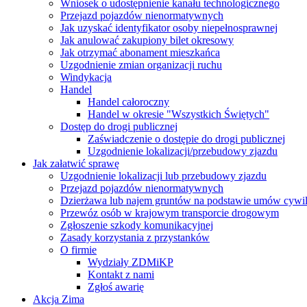
Wniosek o udostępnienie kanału technologicznego
Przejazd pojazdów nienormatywnych
Jak uzyskać identyfikator osoby niepełnosprawnej
Jak anulować zakupiony bilet okresowy
Jak otrzymać abonament mieszkańca
Uzgodnienie zmian organizacji ruchu
Windykacja
Handel
Handel całoroczny
Handel w okresie "Wszystkich Świętych"
Dostęp do drogi publicznej
Zaświadczenie o dostępie do drogi publicznej
Uzgodnienie lokalizacji/przebudowy zjazdu
Jak załatwić sprawę
Uzgodnienie lokalizacji lub przebudowy zjazdu
Przejazd pojazdów nienormatywnych
Dzierżawa lub najem gruntów na podstawie umów cywi
Przewóz osób w krajowym transporcie drogowym
Zgłoszenie szkody komunikacyjnej
Zasady korzystania z przystanków
O firmie
Wydziały ZDMiKP
Kontakt z nami
Zgłoś awarię
Akcja Zima