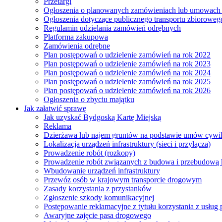
Przetargi
Ogłoszenia o planowanych zamówieniach lub umowac
Ogłoszenia dotyczące publicznego transportu zbioroweg
Regulamin udzielania zamówień odrębnych
Platforma zakupowa
Zamówienia odrębne
Plan postępowań o udzielenie zamówień na rok 2022
Plan postępowań o udzielenie zamówień na rok 2023
Plan postępowań o udzielenie zamówień na rok 2024
Plan postępowań o udzielenie zamówień na rok 2025
Plan postępowań o udzielenie zamówień na rok 2026
Ogłoszenia o zbyciu majątku
Jak załatwić sprawę
Jak uzyskać Bydgoską Kartę Miejską
Reklama
Dzierżawa lub najem gruntów na podstawie umów cywi
Lokalizacja urządzeń infrastruktury (sieci i przyłącza)
Prowadzenie robót (rozkopy)
Prowadzenie robót związanych z budowa i przebudową k
Wbudowanie urządzeń infrastruktury
Przewóz osób w krajowym transporcie drogowym
Zasady korzystania z przystanków
Zgłoszenie szkody komunikacyjnej
Postępowanie reklamacyjne z tytułu korzystania z usłu
Awaryjne zajęcie pasa drogowego