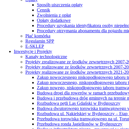
Sposób uiszczenia opłaty
Cennik
Zwolnienia z opłat
Opłaty dodatkowe
Procedury uzyskania identyfikatora osoby niepełn
Procedury otrzymania abonamentu dla pojazdu mi
Płać komórką
Regulamin SPP
E-SKLEP
Inwestycje i Projekty
Kanały technologiczne
Projekty zrealizowane ze środków zewnętrznych 2007-
Projekty realizowane ze środków zewnętrznych 2007-2
Projekty realizowane ze środków zewnętrznych 2021-2
Zakup nowoczesnego niskopodłogowego taboru tra
Zakup nowoczesnego, niskopodłogowego taboru tr
Zakup nowego, niskopodłogowego taboru tramwa
Budowa drogi dla rowerów w ramach przebudowy
Budowa i przebudowa dróg gminnych na terenie 
Rozbudowa pętli Las Gdański w Bydgoszczy
Budowa dwutorowego torowiska tramwajowego wzdłu
Rozbudowa ul. Nakielskiej w Bydgoszczy – Etap I
Przebudowa torowiska tramwajowego na ul. Toruń
Przebudowa ronda Jagiellonów w Bydgoszczy