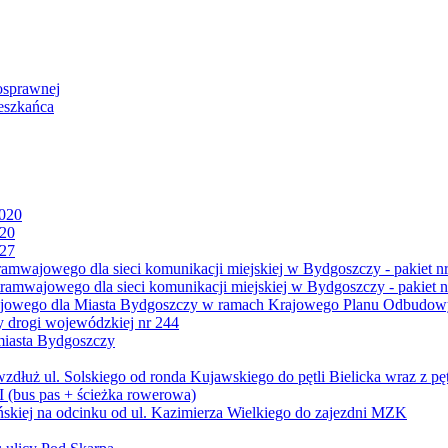
osprawnej
eszkańca
2020
020
027
mwajowego dla sieci komunikacji miejskiej w Bydgoszczy - pakiet nr
amwajowego dla sieci komunikacji miejskiej w Bydgoszczy - pakiet n
jowego dla Miasta Bydgoszczy w ramach Krajowego Planu Odbudowy
 drogi wojewódzkiej nr 244
miasta Bydgoszczy
ż ul. Solskiego od ronda Kujawskiego do pętli Bielicka wraz z pęt
 (bus pas + ścieżka rowerowa)
skiej na odcinku od ul. Kazimierza Wielkiego do zajezdni MZK