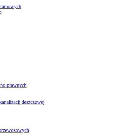
h ramowych
o
lno-prawnych
analizacji deszczowej
g przewozowych