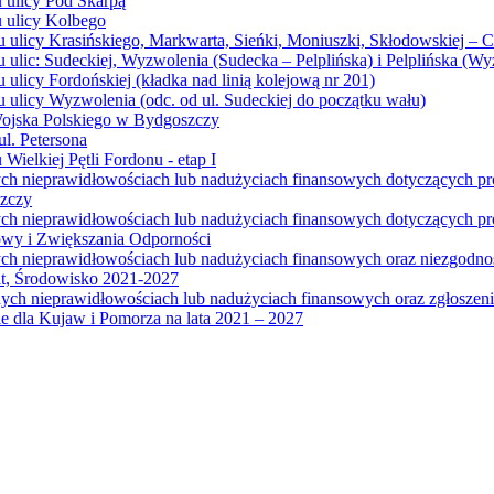
u ulicy Pod Skarpą
u ulicy Kolbego
u ulicy Krasińskiego, Markwarta, Sieńki, Moniuszki, Skłodowskiej – 
 ulic: Sudeckiej, Wyzwolenia (Sudecka – Pelplińska) i Pelplińska (W
 ulicy Fordońskiej (kładka nad linią kolejową nr 201)
 ulicy Wyzwolenia (odc. od ul. Sudeckiej do początku wału)
Wojska Polskiego w Bydgoszczy
l. Petersona
Wielkiej Pętli Fordonu - etap I
ych nieprawidłowościach lub nadużyciach finansowych dotyczących p
szczy
ych nieprawidłowościach lub nadużyciach finansowych dotyczących 
wy i Zwiększania Odporności
ych nieprawidłowościach lub nadużyciach finansowych oraz niezgodn
at, Środowisko 2021-2027
ych nieprawidłowościach lub nadużyciach finansowych oraz zgłosze
 dla Kujaw i Pomorza na lata 2021 – 2027