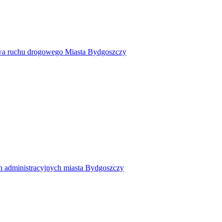
twa ruchu drogowego Miasta Bydgoszczy
h administracyjnych miasta Bydgoszczy