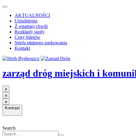
AKTUALNOŚCI
Utrudnienia
Z ostatniej chwili
Rozkłady jazdy
Ceny biletów
Strefa płatnego parkowania
Kontakt
zarząd dróg miejskich i komuni
a
a
a
Kontrast
Search