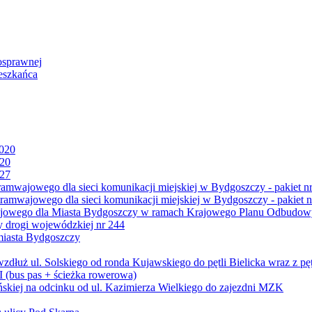
osprawnej
eszkańca
2020
020
027
mwajowego dla sieci komunikacji miejskiej w Bydgoszczy - pakiet nr
amwajowego dla sieci komunikacji miejskiej w Bydgoszczy - pakiet n
jowego dla Miasta Bydgoszczy w ramach Krajowego Planu Odbudowy
 drogi wojewódzkiej nr 244
miasta Bydgoszczy
ż ul. Solskiego od ronda Kujawskiego do pętli Bielicka wraz z pęt
 (bus pas + ścieżka rowerowa)
skiej na odcinku od ul. Kazimierza Wielkiego do zajezdni MZK