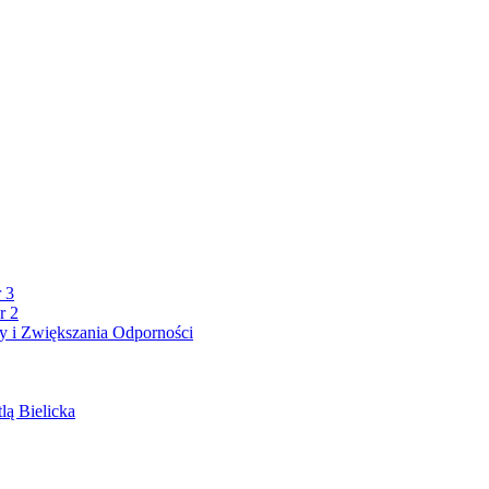
 3
r 2
 i Zwiększania Odporności
lą Bielicka