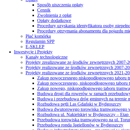
Sposób uiszczenia opłaty
Cennik
Zwolnienia z opłat
Opłaty dodatkowe
Procedury uzyskania identyfikatora osoby niepełn
Procedury otrzymania abonamentu dla pojazdu mi
Płać komórką
Regulamin SPP
E-SKLEP
Inwestycje i Projekty
Kanały technologiczne
Projekty zrealizowane ze środków zewnętrznych 2007-
Projekty realizowane ze środków zewnętrznych 2007-2
Projekty realizowane ze środków zewnętrznych 2021-2
Zakup nowoczesnego niskopodłogowego taboru tra
Zakup nowoczesnego, niskopodłogowego taboru tr
Zakup nowego, niskopodłogowego taboru tramwa
Budowa drogi dla rowerów w ramach przebudowy
Budowa i przebudowa dróg gminnych na terenie 
Rozbudowa pętli Las Gdański w Bydgoszczy
Budowa dwutorowego torowiska tramwajowego wzdłu
Rozbudowa ul. Nakielskiej w Bydgoszczy – Etap I
Przebudowa torowiska tramwajowego na ul. Toruń
Przebudowa ronda Jagiellonów w Bydgoszczy