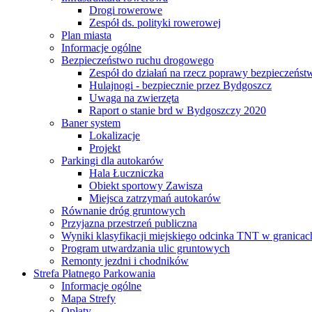
Drogi rowerowe
Zespół ds. polityki rowerowej
Plan miasta
Informacje ogólne
Bezpieczeństwo ruchu drogowego
Zespół do działań na rzecz poprawy bezpieczeńs
Hulajnogi - bezpiecznie przez Bydgoszcz
Uwaga na zwierzęta
Raport o stanie brd w Bydgoszczy 2020
Baner system
Lokalizacje
Projekt
Parkingi dla autokarów
Hala Łuczniczka
Obiekt sportowy Zawisza
Miejsca zatrzymań autokarów
Równanie dróg gruntowych
Przyjazna przestrzeń publiczna
Wyniki klasyfikacji miejskiego odcinka TNT w granicac
Program utwardzania ulic gruntowych
Remonty jezdni i chodników
Strefa Płatnego Parkowania
Informacje ogólne
Mapa Strefy
Opłaty