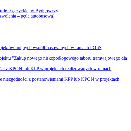
Curie, Łęczyckiej w Bydgoszczy
yzwolenia – pętla autobusowa)
rojektów unijnych współfinasowanych w ramach POIiŚ
projektu "Zakup nowego niskopodłogowego taboru tramwajowego dla
ości z KPON lub KPP w projektach realizowanych w ramach
nie niezgodności z postanowieniami KPP lub KPON w projektach