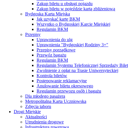
Zakup biletu u obsługi pojazdu
Zakup biletu w pojeździe kartą zbliżeniową
Bydgoska Karta Miejska
Jak uzyskać kartę BKM
Wszystko o Bydgoskiej Karcie Miejskiej
Regulamin BKM
Przepisy
Uprawnienia do ulg
Uprawnienia "Bydgoskiej Rodziny 3+"
Przepisy porządkowe
Przewóz bagażu
Regulamin BKM
Regulamin Systemu Telefonicznej Sprzedaży Bile
Zwolnienie z opłat na Trasie Uniwersyteckiej
Kontrola biletów
Postępowanie reklamacyjne
Anulowanie biletu okresowego
Regulamin przewozu osób i bagażu
Dla młodego pasażera
Metropolitalna Karta Uczniowska
Zdjęcia taboru
Drogi Miejskie
Aktualności
Utrudnienia drogowe
Infrastruktura rowerowa