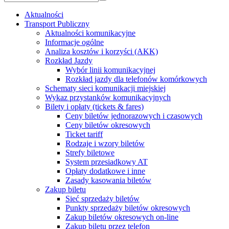
Aktualności
Transport Publiczny
Aktualności komunikacyjne
Informacje ogólne
Analiza kosztów i korzyści (AKK)
Rozkład Jazdy
Wybór linii komunikacyjnej
Rozkład jazdy dla telefonów komórkowych
Schematy sieci komunikacji miejskiej
Wykaz przystanków komunikacyjnych
Bilety i opłaty (tickets & fares)
Ceny biletów jednorazowych i czasowych
Ceny biletów okresowych
Ticket tariff
Rodzaje i wzory biletów
Strefy biletowe
System przesiadkowy AT
Opłaty dodatkowe i inne
Zasady kasowania biletów
Zakup biletu
Sieć sprzedaży biletów
Punkty sprzedaży biletów okresowych
Zakup biletów okresowych on-line
Zakup biletu przez telefon