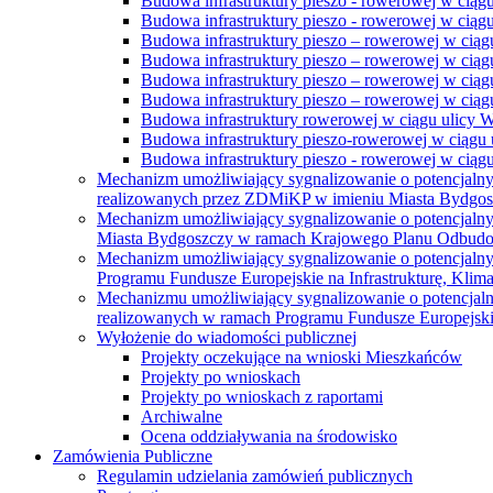
Budowa infrastruktury pieszo - rowerowej w ciąg
Budowa infrastruktury pieszo - rowerowej w ciąg
Budowa infrastruktury pieszo – rowerowej w ciąg
Budowa infrastruktury pieszo – rowerowej w ciągu
Budowa infrastruktury pieszo – rowerowej w ciągu
Budowa infrastruktury pieszo – rowerowej w ciągu
Budowa infrastruktury rowerowej w ciągu ulicy 
Budowa infrastruktury pieszo-rowerowej w ciągu u
Budowa infrastruktury pieszo - rowerowej w ciągu 
Mechanizm umożliwiający sygnalizowanie o potencjaln
realizowanych przez ZDMiKP w imieniu Miasta Bydgo
Mechanizm umożliwiający sygnalizowanie o potencjaln
Miasta Bydgoszczy w ramach Krajowego Planu Odbudo
Mechanizm umożliwiający sygnalizowanie o potencjaln
Programu Fundusze Europejskie na Infrastrukturę, Klim
Mechanizmu umożliwiający sygnalizowanie o potencjaln
realizowanych w ramach Programu Fundusze Europejskie
Wyłożenie do wiadomości publicznej
Projekty oczekujące na wnioski Mieszkańców
Projekty po wnioskach
Projekty po wnioskach z raportami
Archiwalne
Ocena oddziaływania na środowisko
Zamówienia Publiczne
Regulamin udzielania zamówień publicznych