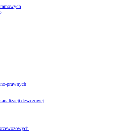
h ramowych
o
lno-prawnych
analizacji deszczowej
g przewozowych