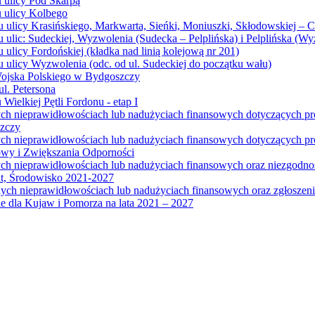
u ulicy Pod Skarpą
u ulicy Kolbego
u ulicy Krasińskiego, Markwarta, Sieńki, Moniuszki, Skłodowskiej – 
 ulic: Sudeckiej, Wyzwolenia (Sudecka – Pelplińska) i Pelplińska (W
 ulicy Fordońskiej (kładka nad linią kolejową nr 201)
 ulicy Wyzwolenia (odc. od ul. Sudeckiej do początku wału)
Wojska Polskiego w Bydgoszczy
l. Petersona
Wielkiej Pętli Fordonu - etap I
ych nieprawidłowościach lub nadużyciach finansowych dotyczących p
szczy
ych nieprawidłowościach lub nadużyciach finansowych dotyczących 
wy i Zwiększania Odporności
ych nieprawidłowościach lub nadużyciach finansowych oraz niezgodn
at, Środowisko 2021-2027
ych nieprawidłowościach lub nadużyciach finansowych oraz zgłosze
 dla Kujaw i Pomorza na lata 2021 – 2027