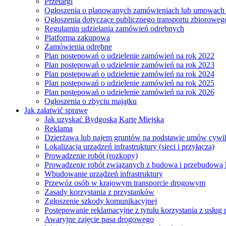
Przetargi
Ogłoszenia o planowanych zamówieniach lub umowac
Ogłoszenia dotyczące publicznego transportu zbioroweg
Regulamin udzielania zamówień odrębnych
Platforma zakupowa
Zamówienia odrębne
Plan postępowań o udzielenie zamówień na rok 2022
Plan postępowań o udzielenie zamówień na rok 2023
Plan postępowań o udzielenie zamówień na rok 2024
Plan postępowań o udzielenie zamówień na rok 2025
Plan postępowań o udzielenie zamówień na rok 2026
Ogłoszenia o zbyciu majątku
Jak załatwić sprawę
Jak uzyskać Bydgoską Kartę Miejską
Reklama
Dzierżawa lub najem gruntów na podstawie umów cywi
Lokalizacja urządzeń infrastruktury (sieci i przyłącza)
Prowadzenie robót (rozkopy)
Prowadzenie robót związanych z budowa i przebudową k
Wbudowanie urządzeń infrastruktury
Przewóz osób w krajowym transporcie drogowym
Zasady korzystania z przystanków
Zgłoszenie szkody komunikacyjnej
Postępowanie reklamacyjne z tytułu korzystania z usłu
Awaryjne zajęcie pasa drogowego