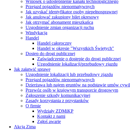
Wniosek o udostępnienie kanału technologicznego
Przejazd pojazdów nienormatywnych
Jak uzyskać identyfikator osoby niepełnosprawnej
Jak anulować zakupiony bilet okresowy
Jak otrzymać abonament mieszkańca
Uzgodnienie zmian organizacji ruchu
Windykacja
Handel
Handel całoroczny
Handel w okresie "Wszystkich Świętych"
Dostęp do drogi publicznej
Zaświadczenie o dostępie do drogi publicznej
Uzgodnienie lokalizacji/przebudowy zjazdu
Jak załatwić sprawę
Uzgodnienie lokalizacji lub przebudowy zjazdu
Przejazd pojazdów nienormatywnych
Dzierżawa lub najem gruntów na podstawie umów cywi
Przewóz osób w krajowym transporcie drogowym
Zgłoszenie szkody komunikacyjnej
Zasady korzystania z przystanków
O firmie
Wydziały ZDMiKP
Kontakt z nami
Zgłoś awarię
Akcja Zima