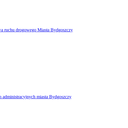
twa ruchu drogowego Miasta Bydgoszczy
h administracyjnych miasta Bydgoszczy