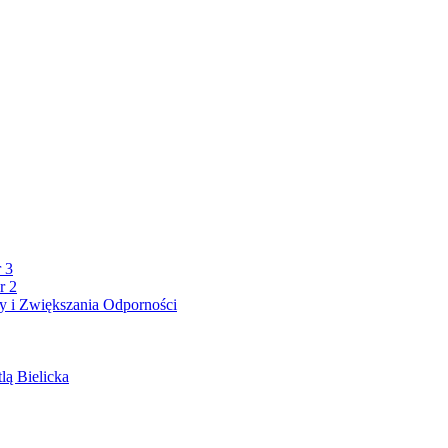
 3
r 2
 i Zwiększania Odporności
lą Bielicka