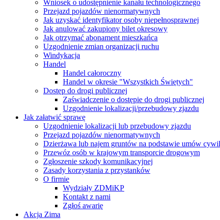
Wniosek o udostępnienie kanału technologicznego
Przejazd pojazdów nienormatywnych
Jak uzyskać identyfikator osoby niepełnosprawnej
Jak anulować zakupiony bilet okresowy
Jak otrzymać abonament mieszkańca
Uzgodnienie zmian organizacji ruchu
Windykacja
Handel
Handel całoroczny
Handel w okresie "Wszystkich Świętych"
Dostęp do drogi publicznej
Zaświadczenie o dostępie do drogi publicznej
Uzgodnienie lokalizacji/przebudowy zjazdu
Jak załatwić sprawę
Uzgodnienie lokalizacji lub przebudowy zjazdu
Przejazd pojazdów nienormatywnych
Dzierżawa lub najem gruntów na podstawie umów cywi
Przewóz osób w krajowym transporcie drogowym
Zgłoszenie szkody komunikacyjnej
Zasady korzystania z przystanków
O firmie
Wydziały ZDMiKP
Kontakt z nami
Zgłoś awarię
Akcja Zima