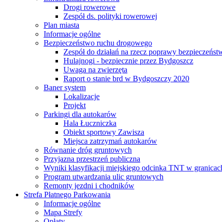
Drogi rowerowe
Zespół ds. polityki rowerowej
Plan miasta
Informacje ogólne
Bezpieczeństwo ruchu drogowego
Zespół do działań na rzecz poprawy bezpieczeńs
Hulajnogi - bezpiecznie przez Bydgoszcz
Uwaga na zwierzęta
Raport o stanie brd w Bydgoszczy 2020
Baner system
Lokalizacje
Projekt
Parkingi dla autokarów
Hala Łuczniczka
Obiekt sportowy Zawisza
Miejsca zatrzymań autokarów
Równanie dróg gruntowych
Przyjazna przestrzeń publiczna
Wyniki klasyfikacji miejskiego odcinka TNT w granicac
Program utwardzania ulic gruntowych
Remonty jezdni i chodników
Strefa Płatnego Parkowania
Informacje ogólne
Mapa Strefy
Opłaty