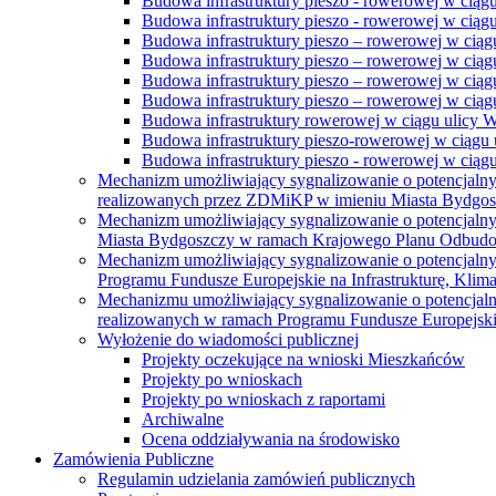
Budowa infrastruktury pieszo - rowerowej w ciąg
Budowa infrastruktury pieszo - rowerowej w ciąg
Budowa infrastruktury pieszo – rowerowej w ciąg
Budowa infrastruktury pieszo – rowerowej w ciągu
Budowa infrastruktury pieszo – rowerowej w ciągu
Budowa infrastruktury pieszo – rowerowej w ciągu
Budowa infrastruktury rowerowej w ciągu ulicy 
Budowa infrastruktury pieszo-rowerowej w ciągu u
Budowa infrastruktury pieszo - rowerowej w ciągu 
Mechanizm umożliwiający sygnalizowanie o potencjaln
realizowanych przez ZDMiKP w imieniu Miasta Bydgo
Mechanizm umożliwiający sygnalizowanie o potencjaln
Miasta Bydgoszczy w ramach Krajowego Planu Odbudo
Mechanizm umożliwiający sygnalizowanie o potencjaln
Programu Fundusze Europejskie na Infrastrukturę, Klim
Mechanizmu umożliwiający sygnalizowanie o potencjaln
realizowanych w ramach Programu Fundusze Europejskie
Wyłożenie do wiadomości publicznej
Projekty oczekujące na wnioski Mieszkańców
Projekty po wnioskach
Projekty po wnioskach z raportami
Archiwalne
Ocena oddziaływania na środowisko
Zamówienia Publiczne
Regulamin udzielania zamówień publicznych