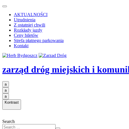
AKTUALNOŚCI
Utrudnienia
Z ostatniej chwili
Rozkłady jazdy
Ceny biletów
Strefa płatnego parkowania
Kontakt
zarząd dróg miejskich i komuni
a
a
a
Kontrast
Search