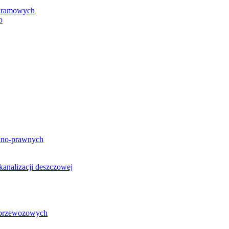
h ramowych
o
lno-prawnych
analizacji deszczowej
g przewozowych