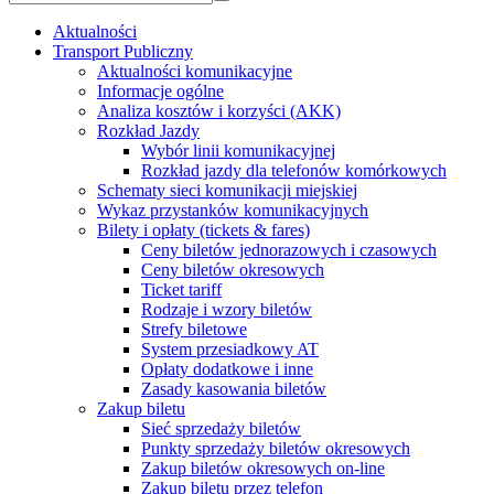
Aktualności
Transport Publiczny
Aktualności komunikacyjne
Informacje ogólne
Analiza kosztów i korzyści (AKK)
Rozkład Jazdy
Wybór linii komunikacyjnej
Rozkład jazdy dla telefonów komórkowych
Schematy sieci komunikacji miejskiej
Wykaz przystanków komunikacyjnych
Bilety i opłaty (tickets & fares)
Ceny biletów jednorazowych i czasowych
Ceny biletów okresowych
Ticket tariff
Rodzaje i wzory biletów
Strefy biletowe
System przesiadkowy AT
Opłaty dodatkowe i inne
Zasady kasowania biletów
Zakup biletu
Sieć sprzedaży biletów
Punkty sprzedaży biletów okresowych
Zakup biletów okresowych on-line
Zakup biletu przez telefon