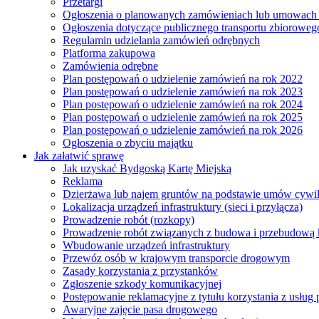
Przetargi
Ogłoszenia o planowanych zamówieniach lub umowac
Ogłoszenia dotyczące publicznego transportu zbioroweg
Regulamin udzielania zamówień odrębnych
Platforma zakupowa
Zamówienia odrębne
Plan postępowań o udzielenie zamówień na rok 2022
Plan postępowań o udzielenie zamówień na rok 2023
Plan postępowań o udzielenie zamówień na rok 2024
Plan postępowań o udzielenie zamówień na rok 2025
Plan postępowań o udzielenie zamówień na rok 2026
Ogłoszenia o zbyciu majątku
Jak załatwić sprawę
Jak uzyskać Bydgoską Kartę Miejską
Reklama
Dzierżawa lub najem gruntów na podstawie umów cywi
Lokalizacja urządzeń infrastruktury (sieci i przyłącza)
Prowadzenie robót (rozkopy)
Prowadzenie robót związanych z budowa i przebudową k
Wbudowanie urządzeń infrastruktury
Przewóz osób w krajowym transporcie drogowym
Zasady korzystania z przystanków
Zgłoszenie szkody komunikacyjnej
Postępowanie reklamacyjne z tytułu korzystania z usłu
Awaryjne zajęcie pasa drogowego