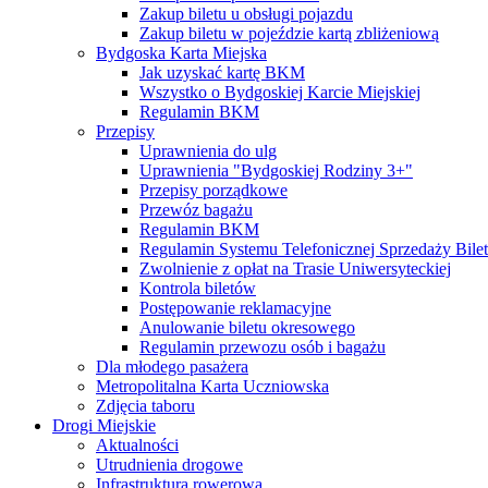
Zakup biletu u obsługi pojazdu
Zakup biletu w pojeździe kartą zbliżeniową
Bydgoska Karta Miejska
Jak uzyskać kartę BKM
Wszystko o Bydgoskiej Karcie Miejskiej
Regulamin BKM
Przepisy
Uprawnienia do ulg
Uprawnienia "Bydgoskiej Rodziny 3+"
Przepisy porządkowe
Przewóz bagażu
Regulamin BKM
Regulamin Systemu Telefonicznej Sprzedaży Bile
Zwolnienie z opłat na Trasie Uniwersyteckiej
Kontrola biletów
Postępowanie reklamacyjne
Anulowanie biletu okresowego
Regulamin przewozu osób i bagażu
Dla młodego pasażera
Metropolitalna Karta Uczniowska
Zdjęcia taboru
Drogi Miejskie
Aktualności
Utrudnienia drogowe
Infrastruktura rowerowa