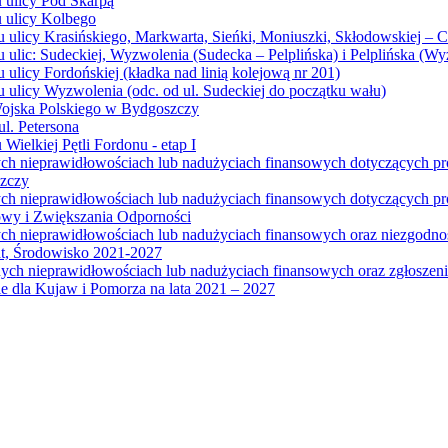
u ulicy Pod Skarpą
u ulicy Kolbego
u ulicy Krasińskiego, Markwarta, Sieńki, Moniuszki, Skłodowskiej – 
 ulic: Sudeckiej, Wyzwolenia (Sudecka – Pelplińska) i Pelplińska (W
 ulicy Fordońskiej (kładka nad linią kolejową nr 201)
 ulicy Wyzwolenia (odc. od ul. Sudeckiej do początku wału)
Wojska Polskiego w Bydgoszczy
l. Petersona
Wielkiej Pętli Fordonu - etap I
ych nieprawidłowościach lub nadużyciach finansowych dotyczących p
szczy
ych nieprawidłowościach lub nadużyciach finansowych dotyczących 
wy i Zwiększania Odporności
ych nieprawidłowościach lub nadużyciach finansowych oraz niezgodn
at, Środowisko 2021-2027
ych nieprawidłowościach lub nadużyciach finansowych oraz zgłosze
 dla Kujaw i Pomorza na lata 2021 – 2027