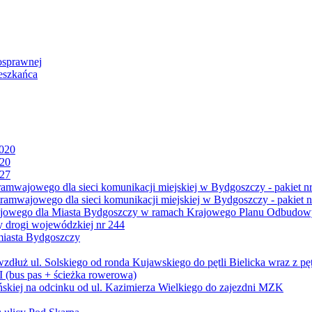
osprawnej
eszkańca
2020
020
027
mwajowego dla sieci komunikacji miejskiej w Bydgoszczy - pakiet nr
amwajowego dla sieci komunikacji miejskiej w Bydgoszczy - pakiet n
jowego dla Miasta Bydgoszczy w ramach Krajowego Planu Odbudowy
 drogi wojewódzkiej nr 244
miasta Bydgoszczy
ż ul. Solskiego od ronda Kujawskiego do pętli Bielicka wraz z pęt
 (bus pas + ścieżka rowerowa)
skiej na odcinku od ul. Kazimierza Wielkiego do zajezdni MZK