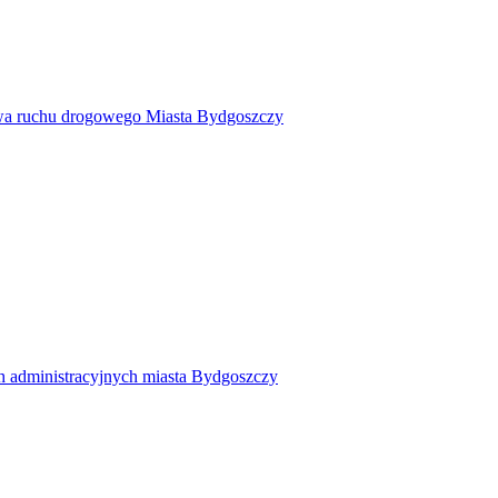
twa ruchu drogowego Miasta Bydgoszczy
h administracyjnych miasta Bydgoszczy