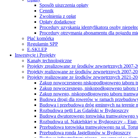
Sposób uiszczenia opłaty
Cennik
Zwolnienia z opłat
Opłaty dodatkowe
Procedury uzyskania identyfikatora osoby niepełn
Procedury otrzymania abonamentu dla pojazdu mi
Płać komórką
Regulamin SPP
E-SKLEP
Inwestycje i Projekty
Kanały technologiczne
Projekty zrealizowane ze środków zewnętrznych 2007-
Projekty realizowane ze środków zewnętrznych 2007-2
Projekty realizowane ze środków zewnętrznych 2021-2
Zakup nowoczesnego niskopodłogowego taboru tra
Zakup nowoczesnego, niskopodłogowego taboru tr
Zakup nowego, niskopodłogowego taboru tramwa
Budowa drogi dla rowerów w ramach przebudowy
Budowa i przebudowa dróg gminnych na terenie 
Rozbudowa pętli Las Gdański w Bydgoszczy
Budowa dwutorowego torowiska tramwajowego wzdłu
Rozbudowa ul. Nakielskiej w Bydgoszczy – Etap I
Przebudowa torowiska tramwajowego na ul. Toruń
Przebudowa ronda Jagiellonów w Bydgoszczy