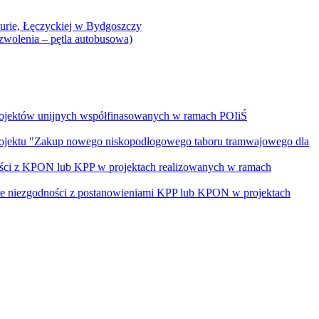
Curie, Łęczyckiej w Bydgoszczy
yzwolenia – pętla autobusowa)
rojektów unijnych współfinasowanych w ramach POIiŚ
projektu "Zakup nowego niskopodłogowego taboru tramwajowego dla
ości z KPON lub KPP w projektach realizowanych w ramach
nie niezgodności z postanowieniami KPP lub KPON w projektach