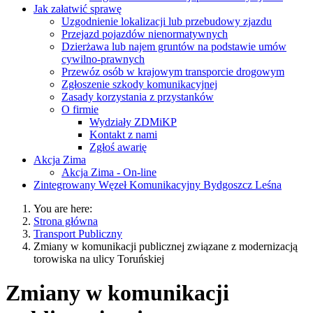
Jak załatwić sprawę
Uzgodnienie lokalizacji lub przebudowy zjazdu
Przejazd pojazdów nienormatywnych
Dzierżawa lub najem gruntów na podstawie umów
cywilno-prawnych
Przewóz osób w krajowym transporcie drogowym
Zgłoszenie szkody komunikacyjnej
Zasady korzystania z przystanków
O firmie
Wydziały ZDMiKP
Kontakt z nami
Zgłoś awarię
Akcja Zima
Akcja Zima - On-line
Zintegrowany Węzeł Komunikacyjny Bydgoszcz Leśna
You are here:
Strona główna
Transport Publiczny
Zmiany w komunikacji publicznej związane z modernizacją
torowiska na ulicy Toruńskiej
Zmiany w komunikacji