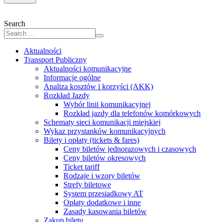
Search
Aktualności
Transport Publiczny
Aktualności komunikacyjne
Informacje ogólne
Analiza kosztów i korzyści (AKK)
Rozkład Jazdy
Wybór linii komunikacyjnej
Rozkład jazdy dla telefonów komórkowych
Schematy sieci komunikacji miejskiej
Wykaz przystanków komunikacyjnych
Bilety i opłaty (tickets & fares)
Ceny biletów jednorazowych i czasowych
Ceny biletów okresowych
Ticket tariff
Rodzaje i wzory biletów
Strefy biletowe
System przesiadkowy AT
Opłaty dodatkowe i inne
Zasady kasowania biletów
Zakup biletu