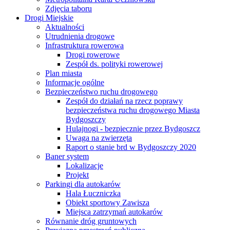
Zdjęcia taboru
Drogi Miejskie
Aktualności
Utrudnienia drogowe
Infrastruktura rowerowa
Drogi rowerowe
Zespół ds. polityki rowerowej
Plan miasta
Informacje ogólne
Bezpieczeństwo ruchu drogowego
Zespół do działań na rzecz poprawy
bezpieczeństwa ruchu drogowego Miasta
Bydgoszczy
Hulajnogi - bezpiecznie przez Bydgoszcz
Uwaga na zwierzęta
Raport o stanie brd w Bydgoszczy 2020
Baner system
Lokalizacje
Projekt
Parkingi dla autokarów
Hala Łuczniczka
Obiekt sportowy Zawisza
Miejsca zatrzymań autokarów
Równanie dróg gruntowych