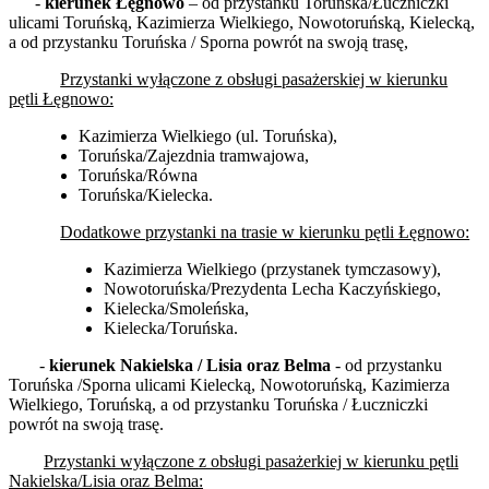
-
kierunek Łęgnowo
– od przystanku Toruńska/Łuczniczki
ulicami Toruńską, Kazimierza Wielkiego, Nowotoruńską, Kielecką,
a od przystanku Toruńska / Sporna powrót na swoją trasę,
Przystanki wyłączone z obsługi pasażerskiej w kierunku
pętli Łęgnowo:
Kazimierza Wielkiego (ul. Toruńska),
Toruńska/Zajezdnia tramwajowa,
Toruńska/Równa
Toruńska/Kielecka.
Dodatkowe przystanki na trasie w kierunku pętli Łęgnowo:
Kazimierza Wielkiego (przystanek tymczasowy),
Nowotoruńska/Prezydenta Lecha Kaczyńskiego,
Kielecka/Smoleńska,
Kielecka/Toruńska.
-
kierunek Nakielska / Lisia oraz Belma
- od przystanku
Toruńska /Sporna ulicami Kielecką, Nowotoruńską, Kazimierza
Wielkiego, Toruńską, a od przystanku Toruńska / Łuczniczki
powrót na swoją trasę.
Przystanki wyłączone z obsługi pasażerkiej w kierunku pętli
Nakielska/Lisia oraz Belma: