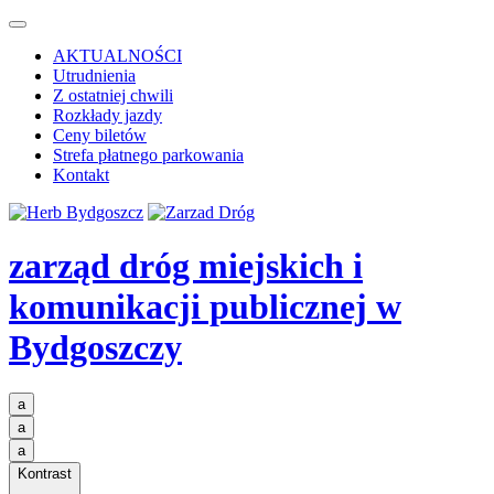
AKTUALNOŚCI
Utrudnienia
Z ostatniej chwili
Rozkłady jazdy
Ceny biletów
Strefa płatnego parkowania
Kontakt
zarząd dróg miejskich i
komunikacji publicznej
w
Bydgoszczy
a
a
a
Kontrast