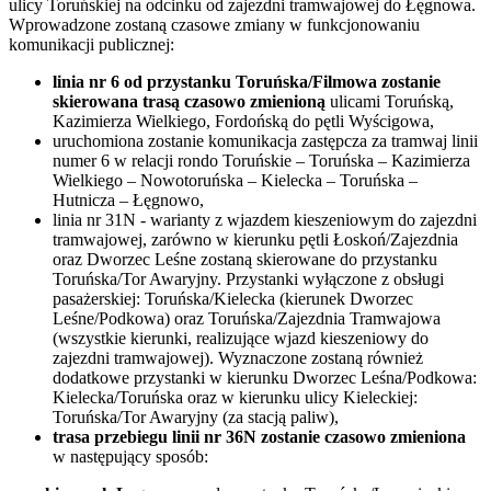
ulicy Toruńskiej na odcinku od zajezdni tramwajowej do Łęgnowa.
Wprowadzone zostaną czasowe zmiany w funkcjonowaniu
komunikacji publicznej:
linia nr 6 od przystanku Toruńska/Filmowa zostanie
skierowana trasą czasowo zmienioną
ulicami Toruńską,
Kazimierza Wielkiego, Fordońską do pętli Wyścigowa,
uruchomiona zostanie komunikacja zastępcza za tramwaj linii
numer 6 w relacji rondo Toruńskie – Toruńska – Kazimierza
Wielkiego – Nowotoruńska – Kielecka – Toruńska –
Hutnicza – Łęgnowo,
linia nr 31N - warianty z wjazdem kieszeniowym do zajezdni
tramwajowej, zarówno w kierunku pętli Łoskoń/Zajezdnia
oraz Dworzec Leśne zostaną skierowane do przystanku
Toruńska/Tor Awaryjny. Przystanki wyłączone z obsługi
pasażerskiej: Toruńska/Kielecka (kierunek Dworzec
Leśne/Podkowa) oraz Toruńska/Zajezdnia Tramwajowa
(wszystkie kierunki, realizujące wjazd kieszeniowy do
zajezdni tramwajowej). Wyznaczone zostaną również
dodatkowe przystanki w kierunku Dworzec Leśna/Podkowa:
Kielecka/Toruńska oraz w kierunku ulicy Kieleckiej:
Toruńska/Tor Awaryjny (za stacją paliw),
trasa przebiegu linii nr 36N zostanie czasowo zmieniona
w następujący sposób: