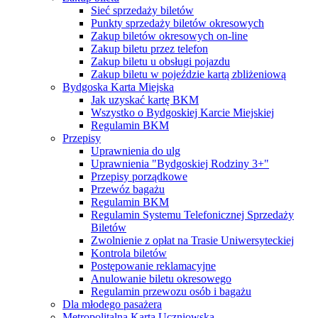
Sieć sprzedaży biletów
Punkty sprzedaży biletów okresowych
Zakup biletów okresowych on-line
Zakup biletu przez telefon
Zakup biletu u obsługi pojazdu
Zakup biletu w pojeździe kartą zbliżeniową
Bydgoska Karta Miejska
Jak uzyskać kartę BKM
Wszystko o Bydgoskiej Karcie Miejskiej
Regulamin BKM
Przepisy
Uprawnienia do ulg
Uprawnienia "Bydgoskiej Rodziny 3+"
Przepisy porządkowe
Przewóz bagażu
Regulamin BKM
Regulamin Systemu Telefonicznej Sprzedaży
Biletów
Zwolnienie z opłat na Trasie Uniwersyteckiej
Kontrola biletów
Postępowanie reklamacyjne
Anulowanie biletu okresowego
Regulamin przewozu osób i bagażu
Dla młodego pasażera
Metropolitalna Karta Uczniowska