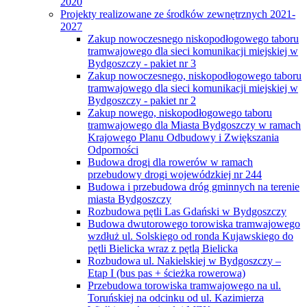
2020
Projekty realizowane ze środków zewnętrznych 2021-
2027
Zakup nowoczesnego niskopodłogowego taboru
tramwajowego dla sieci komunikacji miejskiej w
Bydgoszczy - pakiet nr 3
Zakup nowoczesnego, niskopodłogowego taboru
tramwajowego dla sieci komunikacji miejskiej w
Bydgoszczy - pakiet nr 2
Zakup nowego, niskopodłogowego taboru
tramwajowego dla Miasta Bydgoszczy w ramach
Krajowego Planu Odbudowy i Zwiększania
Odporności
Budowa drogi dla rowerów w ramach
przebudowy drogi wojewódzkiej nr 244
Budowa i przebudowa dróg gminnych na terenie
miasta Bydgoszczy
Rozbudowa pętli Las Gdański w Bydgoszczy
Budowa dwutorowego torowiska tramwajowego
wzdłuż ul. Solskiego od ronda Kujawskiego do
pętli Bielicka wraz z pętlą Bielicka
Rozbudowa ul. Nakielskiej w Bydgoszczy –
Etap I (bus pas + ścieżka rowerowa)
Przebudowa torowiska tramwajowego na ul.
Toruńskiej na odcinku od ul. Kazimierza