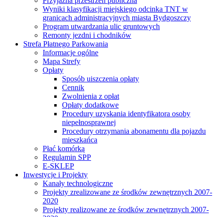
Przyjazna przestrzeń publiczna
Wyniki klasyfikacji miejskiego odcinka TNT w
granicach administracyjnych miasta Bydgoszczy
Program utwardzania ulic gruntowych
Remonty jezdni i chodników
Strefa Płatnego Parkowania
Informacje ogólne
Mapa Strefy
Opłaty
Sposób uiszczenia opłaty
Cennik
Zwolnienia z opłat
Opłaty dodatkowe
Procedury uzyskania identyfikatora osoby
niepełnosprawnej
Procedury otrzymania abonamentu dla pojazdu
mieszkańca
Płać komórką
Regulamin SPP
E-SKLEP
Inwestycje i Projekty
Kanały technologiczne
Projekty zrealizowane ze środków zewnętrznych 2007-
2020
Projekty realizowane ze środków zewnętrznych 2007-