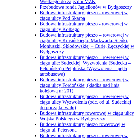
Wielkiego do zajezdni MZK
Przebudowa ronda Jagiellonów w Bydgoszczy
Budowa infrastruktury pieszo - rowerowej w
ciągu ulicy Pod Skarpą
Budowa infrastruktury pieszo - rowerowej w
ciągu ulicy Kolbego
Budowa infrastruktury pieszo – rowerowej w
ciągu ulicy Krasińskiego, Markwarta, Sieńki,
Moniuszki, Skłodowskiej – Curie, Łęczyckiej w
Bydgoszczy
Budowa infrastruktury pieszo – rowerowej w
ciągu ulic: Sudeckiej, Wyzwolenia (Sudecka –
Pelplińska) i Pelplińska (Wyzwolenia – pętla
autobusowa)
Budowa infrastruktury pieszo – rowerowej w
ciągu ulicy Fordońskiej (kładka nad linią
kolejową nr 201)
Budowa infrastruktury pieszo – rowerowej w
ciągu ulicy Wyzwolenia (odc. od ul. Sudeckiej
do początku wału)
Budowa infrastruktury rowerowej w ciągu ulicy
Wojska Polskiego w Bydgoszczy
Budowa infrastruktury pieszo-rowerowej w
ciągu ul. Petersona
Budowa infrastruktury pieszo - rowerowej w