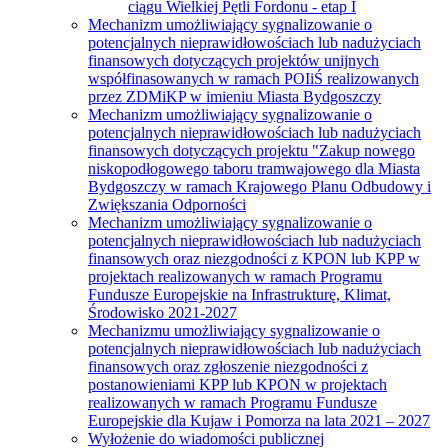
ciągu Wielkiej Pętli Fordonu - etap I
Mechanizm umożliwiający sygnalizowanie o
potencjalnych nieprawidłowościach lub nadużyciach
finansowych dotyczących projektów unijnych
współfinasowanych w ramach POIiŚ realizowanych
przez ZDMiKP w imieniu Miasta Bydgoszczy
Mechanizm umożliwiający sygnalizowanie o
potencjalnych nieprawidłowościach lub nadużyciach
finansowych dotyczących projektu "Zakup nowego
niskopodłogowego taboru tramwajowego dla Miasta
Bydgoszczy w ramach Krajowego Planu Odbudowy i
Zwiększania Odporności
Mechanizm umożliwiający sygnalizowanie o
potencjalnych nieprawidłowościach lub nadużyciach
finansowych oraz niezgodności z KPON lub KPP w
projektach realizowanych w ramach Programu
Fundusze Europejskie na Infrastrukturę, Klimat,
Środowisko 2021-2027
Mechanizmu umożliwiający sygnalizowanie o
potencjalnych nieprawidłowościach lub nadużyciach
finansowych oraz zgłoszenie niezgodności z
postanowieniami KPP lub KPON w projektach
realizowanych w ramach Programu Fundusze
Europejskie dla Kujaw i Pomorza na lata 2021 – 2027
Wyłożenie do wiadomości publicznej