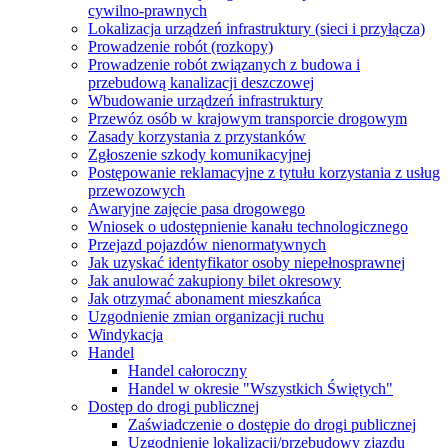
cywilno-prawnych
Lokalizacja urządzeń infrastruktury (sieci i przyłącza)
Prowadzenie robót (rozkopy)
Prowadzenie robót związanych z budowa i
przebudową kanalizacji deszczowej
Wbudowanie urządzeń infrastruktury
Przewóz osób w krajowym transporcie drogowym
Zasady korzystania z przystanków
Zgłoszenie szkody komunikacyjnej
Postępowanie reklamacyjne z tytułu korzystania z usług
przewozowych
Awaryjne zajęcie pasa drogowego
Wniosek o udostępnienie kanału technologicznego
Przejazd pojazdów nienormatywnych
Jak uzyskać identyfikator osoby niepełnosprawnej
Jak anulować zakupiony bilet okresowy
Jak otrzymać abonament mieszkańca
Uzgodnienie zmian organizacji ruchu
Windykacja
Handel
Handel całoroczny
Handel w okresie "Wszystkich Świętych"
Dostęp do drogi publicznej
Zaświadczenie o dostępie do drogi publicznej
Uzgodnienie lokalizacji/przebudowy zjazdu