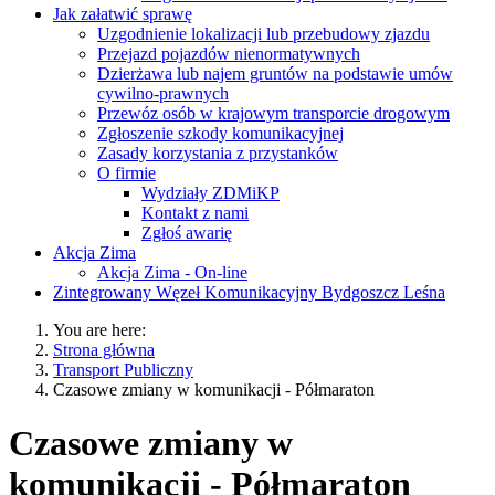
Jak załatwić sprawę
Uzgodnienie lokalizacji lub przebudowy zjazdu
Przejazd pojazdów nienormatywnych
Dzierżawa lub najem gruntów na podstawie umów
cywilno-prawnych
Przewóz osób w krajowym transporcie drogowym
Zgłoszenie szkody komunikacyjnej
Zasady korzystania z przystanków
O firmie
Wydziały ZDMiKP
Kontakt z nami
Zgłoś awarię
Akcja Zima
Akcja Zima - On-line
Zintegrowany Węzeł Komunikacyjny Bydgoszcz Leśna
You are here:
Strona główna
Transport Publiczny
Czasowe zmiany w komunikacji - Półmaraton
Czasowe zmiany w
komunikacji - Półmaraton