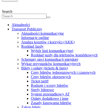
Search
Aktualności
Transport Publiczny
Aktualności komunikacyjne
Informacje ogólne
Analiza kosztów i korzyści (AKK)
Rozkład Jazdy
Wybór linii komunikacyjnej
Rozkład jazdy dla telefonów komórkowych
Schematy sieci komunikacji miejskiej
Wykaz przystanków komunikacyjnych
Bilety i opłaty (tickets & fares)
Ceny biletów jednorazowych i czasowych
Ceny biletów okresowych
Ticket tariff
Rodzaje i wzory biletów
Strefy biletowe
System przesiadkowy AT
Opłaty dodatkowe i inne
Zasady kasowania biletów
Zakup biletu