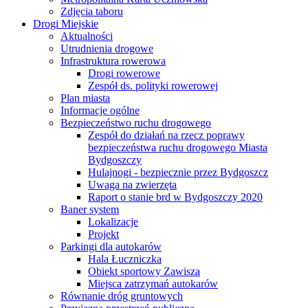
Zdjęcia taboru
Drogi Miejskie
Aktualności
Utrudnienia drogowe
Infrastruktura rowerowa
Drogi rowerowe
Zespół ds. polityki rowerowej
Plan miasta
Informacje ogólne
Bezpieczeństwo ruchu drogowego
Zespół do działań na rzecz poprawy
bezpieczeństwa ruchu drogowego Miasta
Bydgoszczy
Hulajnogi - bezpiecznie przez Bydgoszcz
Uwaga na zwierzęta
Raport o stanie brd w Bydgoszczy 2020
Baner system
Lokalizacje
Projekt
Parkingi dla autokarów
Hala Łuczniczka
Obiekt sportowy Zawisza
Miejsca zatrzymań autokarów
Równanie dróg gruntowych