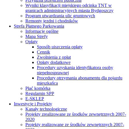
Przyjazna przestrzeń publiczna
Wyniki klasyfikacji miejskiego odcinka TNT w
granicach administracyjnych miasta Bydgoszczy
Program utwardzania ulic gruntowych
Remonty jezdni i chodników
Strefa Płatnego Parkowania
Informacje ogólne
Mapa Strefy
Opłaty
Sposób uiszczenia opłaty
Cennik
Zwolnienia z opłat
Opłaty dodatkowe
Procedury uzyskania identyfikatora osoby
niepełnosprawnej
Procedury otrzymania abonamentu dla pojazdu
mieszkańca
Płać komórką
Regulamin SPP
E-SKLEP
Inwestycje i Projekty
Kanały technologiczne
Projekty zrealizowane ze środków zewnętrznych 2007-
2020
Projekty realizowane ze środków zewnętrznych 2007-