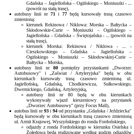
Gdańska – Jagiellońska – Ogińskiego – Moniuszki - ...
(powrót na stałą trasę),
autobusy linii nr
71
i
77
będą kursowały trasą czasowo
zmienioną:
kierunek Rekinowa / Niklowa: Morska – Bałtycka –
Skłodowskie-Curie – Moniuszki – Ogińskiego –
Jagiellońska – Gdańska – Świętojańska - ... (powrót na
stałą trasę),
kierunek Morska: Rekinowa / Niklowa - ... -
Cieszkowskiego – Gdańska – Jagiellońska –
Ogińskiego – Moniuszki – Skłodowskiej-Curie –
Bałtycka – Morska,
autobusy linii nr
80
pomiędzy przystankami „Dworzec
Autobusowy" i „Zaświat / Artyleryjska" będą w obu
kierunkach kursowały trasą czasowo zmienioną ul.
Jagiellońską, Gdańską, Chodkiewicza, Sułkowskiego,
Dwernickiego, Gdańską, Artyleryjską,
autobusy linii nr 80 będą w obu kierunkach
wykonywały wjazd kieszeniowy na przystanek
„Dworzec Autobusowy" (przy Focus Mall),
autobus linii nr
93
i
94
od przystanku „Gdańska / Jeździecka"
będą kursowały w obu kierunkach trasą czasowo zmienioną
ul. Armii Krajowej, Wyszyńskiego do ronda Fordońskiego,
odjazdy z ronda Fordońskiego w kierunku Osielska i
Żołędowa będą realizowane według godzin odjazdów