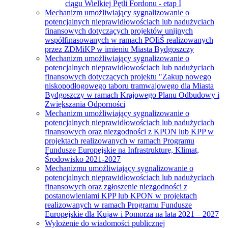
ciągu Wielkiej Pętli Fordonu - etap I
Mechanizm umożliwiający sygnalizowanie o
potencjalnych nieprawidłowościach lub nadużyciach
finansowych dotyczących projektów unijnych
współfinasowanych w ramach POIiŚ realizowanych
przez ZDMiKP w imieniu Miasta Bydgoszczy
Mechanizm umożliwiający sygnalizowanie o
potencjalnych nieprawidłowościach lub nadużyciach
finansowych dotyczących projektu "Zakup nowego
niskopodłogowego taboru tramwajowego dla Miasta
Bydgoszczy w ramach Krajowego Planu Odbudowy i
Zwiększania Odporności
Mechanizm umożliwiający sygnalizowanie o
potencjalnych nieprawidłowościach lub nadużyciach
finansowych oraz niezgodności z KPON lub KPP w
projektach realizowanych w ramach Programu
Fundusze Europejskie na Infrastrukturę, Klimat,
Środowisko 2021-2027
Mechanizmu umożliwiający sygnalizowanie o
potencjalnych nieprawidłowościach lub nadużyciach
finansowych oraz zgłoszenie niezgodności z
postanowieniami KPP lub KPON w projektach
realizowanych w ramach Programu Fundusze
Europejskie dla Kujaw i Pomorza na lata 2021 – 2027
Wyłożenie do wiadomości publicznej