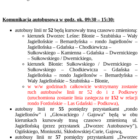
Komunikacja autobusowa w godz. ok. 09:30 – 15:30:
autobusy linii nr
52
będą kursowały trasą czasowo zmienioną:
kierunek Dworzec Leśne: Błonie – Szubińska – Wały
Jagiellońskie – Bernardyńska – rondo Jagiellonów –
Jagiellońska – Gdańska – Chodkiewicza –
Sułkowskiego – Kamienna – Gdańska – Dwernickiego
– Sułkowskiego / Dwernickiego,
kierunek Błonie: Sułkowskiego / Dwernickiego –
Sułkowskiego – Chodkiewicza – Gdańska –
Jagiellońska – rondo Jagiellonów – Bernardyńska –
Wały Jagiellońskie – Szubińska – Błonie,
w w/w godzinach całkowicie wstrzymany zostanie
ruch autobusów linii nr 52 do i z Podkowy
(uruchomiona zostanie linia zastępcza nr
152
w relacji
rondo Fordońskie – Las Gdański – Podkowa),
autobusy linii nr
55
pomiędzy przystankami „rondo
Jagiellonów" i „Głowackiego / Gajowa" będą w obu
kierunkach kursowały trasą czasowo zmienioną ul.
Jagiellońską (przez przystanek „Dworzec Autobusowy"),
Ogińskiego, Moniuszki, Skłodowskiej-Curie, Gajową,
autobusy linii nr
57
pomiędzy przystankami „Dworzec