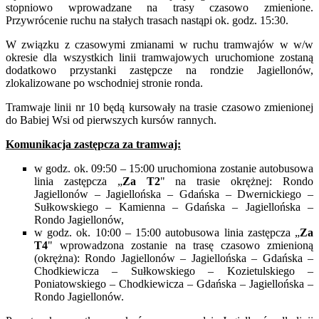
stopniowo wprowadzane na trasy czasowo zmienione.
Przywrócenie ruchu na stałych trasach nastąpi ok. godz. 15:30.
W związku z czasowymi zmianami w ruchu tramwajów w w/w
okresie dla wszystkich linii tramwajowych uruchomione zostaną
dodatkowo przystanki zastępcze na rondzie Jagiellonów,
zlokalizowane po wschodniej stronie ronda.
Tramwaje linii nr 10 będą kursowały na trasie czasowo zmienionej
do Babiej Wsi od pierwszych kursów rannych.
Komunikacja zastępcza za tramwaj:
w godz. ok. 09:50 – 15:00 uruchomiona zostanie autobusowa
linia zastępcza „
Za T2
" na trasie okrężnej: Rondo
Jagiellonów – Jagiellońska – Gdańska – Dwernickiego –
Sułkowskiego – Kamienna – Gdańska – Jagiellońska –
Rondo Jagiellonów,
w godz. ok. 10:00 – 15:00 autobusowa linia zastępcza „
Za
T4
" wprowadzona zostanie na trasę czasowo zmienioną
(okrężna): Rondo Jagiellonów – Jagiellońska – Gdańska –
Chodkiewicza – Sułkowskiego – Kozietulskiego –
Poniatowskiego – Chodkiewicza – Gdańska – Jagiellońska –
Rondo Jagiellonów.