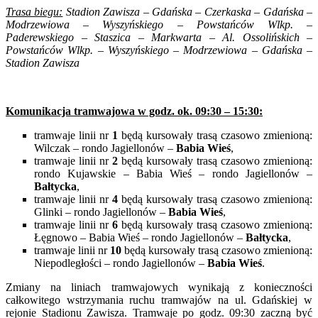
Trasa biegu:
Stadion Zawisza – Gdańska – Czerkaska – Gdańska –
Modrzewiowa – Wyszyńskiego – Powstańców Wlkp. –
Paderewskiego – Staszica – Markwarta – Al. Ossolińskich –
Powstańców Wlkp. – Wyszyńskiego – Modrzewiowa – Gdańska –
Stadion Zawisza
Komunikacja tramwajowa w godz. ok. 09:30 – 15:30:
tramwaje linii nr
1
będą kursowały trasą czasowo zmienioną:
Wilczak – rondo Jagiellonów –
Babia Wieś
,
tramwaje linii nr
2
będą kursowały trasą czasowo zmienioną:
rondo Kujawskie – Babia Wieś – rondo Jagiellonów –
Bałtycka
,
tramwaje linii nr
4
będą kursowały trasą czasowo zmienioną:
Glinki – rondo Jagiellonów –
Babia Wieś
,
tramwaje linii nr
6
będą kursowały trasą czasowo zmienioną:
Łęgnowo – Babia Wieś – rondo Jagiellonów –
Bałtycka
,
tramwaje linii nr
10
będą kursowały trasą czasowo zmienioną:
Niepodległości – rondo Jagiellonów –
Babia Wieś
.
Zmiany na liniach tramwajowych wynikają z konieczności
całkowitego wstrzymania ruchu tramwajów na ul. Gdańskiej w
rejonie Stadionu Zawisza. Tramwaje po godz. 09:30 zaczną być