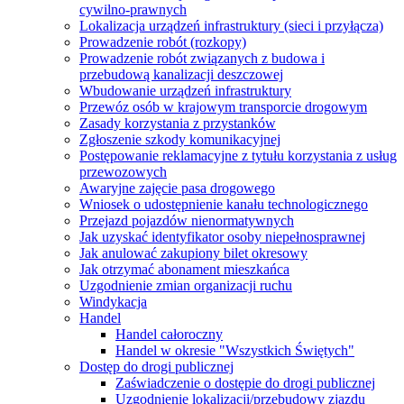
cywilno-prawnych
Lokalizacja urządzeń infrastruktury (sieci i przyłącza)
Prowadzenie robót (rozkopy)
Prowadzenie robót związanych z budowa i
przebudową kanalizacji deszczowej
Wbudowanie urządzeń infrastruktury
Przewóz osób w krajowym transporcie drogowym
Zasady korzystania z przystanków
Zgłoszenie szkody komunikacyjnej
Postępowanie reklamacyjne z tytułu korzystania z usług
przewozowych
Awaryjne zajęcie pasa drogowego
Wniosek o udostępnienie kanału technologicznego
Przejazd pojazdów nienormatywnych
Jak uzyskać identyfikator osoby niepełnosprawnej
Jak anulować zakupiony bilet okresowy
Jak otrzymać abonament mieszkańca
Uzgodnienie zmian organizacji ruchu
Windykacja
Handel
Handel całoroczny
Handel w okresie "Wszystkich Świętych"
Dostęp do drogi publicznej
Zaświadczenie o dostępie do drogi publicznej
Uzgodnienie lokalizacji/przebudowy zjazdu