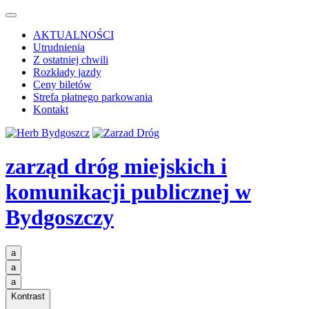
AKTUALNOŚCI
Utrudnienia
Z ostatniej chwili
Rozkłady jazdy
Ceny biletów
Strefa płatnego parkowania
Kontakt
zarząd dróg miejskich i
komunikacji publicznej
w
Bydgoszczy
a
a
a
Kontrast