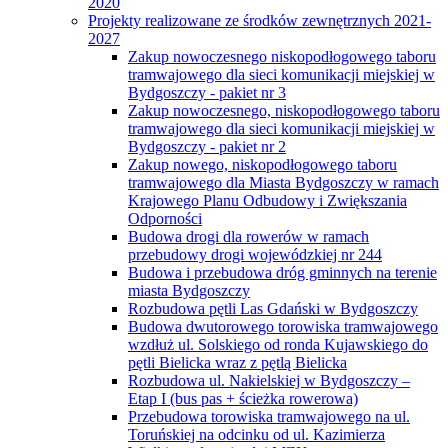
2020
Projekty realizowane ze środków zewnętrznych 2021-
2027
Zakup nowoczesnego niskopodłogowego taboru
tramwajowego dla sieci komunikacji miejskiej w
Bydgoszczy - pakiet nr 3
Zakup nowoczesnego, niskopodłogowego taboru
tramwajowego dla sieci komunikacji miejskiej w
Bydgoszczy - pakiet nr 2
Zakup nowego, niskopodłogowego taboru
tramwajowego dla Miasta Bydgoszczy w ramach
Krajowego Planu Odbudowy i Zwiększania
Odporności
Budowa drogi dla rowerów w ramach
przebudowy drogi wojewódzkiej nr 244
Budowa i przebudowa dróg gminnych na terenie
miasta Bydgoszczy
Rozbudowa pętli Las Gdański w Bydgoszczy
Budowa dwutorowego torowiska tramwajowego
wzdłuż ul. Solskiego od ronda Kujawskiego do
pętli Bielicka wraz z pętlą Bielicka
Rozbudowa ul. Nakielskiej w Bydgoszczy –
Etap I (bus pas + ścieżka rowerowa)
Przebudowa torowiska tramwajowego na ul.
Toruńskiej na odcinku od ul. Kazimierza