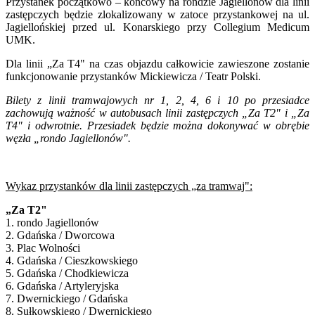
Przystanek początkowo – końcowy na rondzie Jagiellonów dla linii
zastępczych będzie zlokalizowany w zatoce przystankowej na ul.
Jagiellońskiej przed ul. Konarskiego przy Collegium Medicum
UMK.
Dla linii „Za T4" na czas objazdu całkowicie zawieszone zostanie
funkcjonowanie przystanków Mickiewicza / Teatr Polski.
Bilety z linii tramwajowych nr 1, 2, 4, 6 i 10 po przesiadce
zachowują ważność w autobusach linii zastępczych „Za T2" i „Za
T4" i odwrotnie. Przesiadek będzie można dokonywać w obrębie
węzła „rondo Jagiellonów".
Wykaz przystanków dla linii zastępczych „za tramwaj":
„Za T2"
1. rondo Jagiellonów
2. Gdańska / Dworcowa
3. Plac Wolności
4. Gdańska / Cieszkowskiego
5. Gdańska / Chodkiewicza
6. Gdańska / Artyleryjska
7. Dwernickiego / Gdańska
8. Sułkowskiego / Dwernickiego