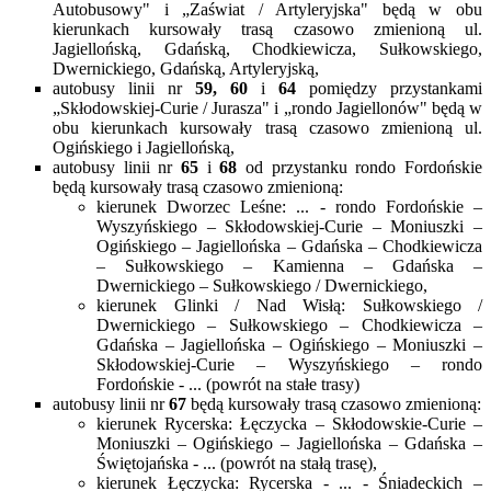
Autobusowy" i „Zaświat / Artyleryjska" będą w obu
kierunkach kursowały trasą czasowo zmienioną ul.
Jagiellońską, Gdańską, Chodkiewicza, Sułkowskiego,
Dwernickiego, Gdańską, Artyleryjską,
autobusy linii nr
59, 60
i
64
pomiędzy przystankami
„Skłodowskiej-Curie / Jurasza" i „rondo Jagiellonów" będą w
obu kierunkach kursowały trasą czasowo zmienioną ul.
Ogińskiego i Jagiellońską,
autobusy linii nr
65
i
68
od przystanku rondo Fordońskie
będą kursowały trasą czasowo zmienioną:
kierunek Dworzec Leśne: ... - rondo Fordońskie –
Wyszyńskiego – Skłodowskiej-Curie – Moniuszki –
Ogińskiego – Jagiellońska – Gdańska – Chodkiewicza
– Sułkowskiego – Kamienna – Gdańska –
Dwernickiego – Sułkowskiego / Dwernickiego,
kierunek Glinki / Nad Wisłą: Sułkowskiego /
Dwernickiego – Sułkowskiego – Chodkiewicza –
Gdańska – Jagiellońska – Ogińskiego – Moniuszki –
Skłodowskiej-Curie – Wyszyńskiego – rondo
Fordońskie - ... (powrót na stałe trasy)
autobusy linii nr
67
będą kursowały trasą czasowo zmienioną:
kierunek Rycerska: Łęczycka – Skłodowskie-Curie –
Moniuszki – Ogińskiego – Jagiellońska – Gdańska –
Świętojańska - ... (powrót na stałą trasę),
kierunek Łęczycka: Rycerska - ... - Śniadeckich –