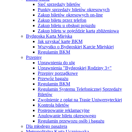
Sieć sprzedaży biletów
Punkty sprzedaży biletów okresowych
Zakup biletów okresowych on-line
Zakup biletu przez telefon
Zakup biletu u obsługi pojazdu
Zakup biletu w pojeździe kartą zbliżeniową
Bydgoska Karta Miejska
Jak uzyskać kartę BKM
Wszystko o Bydgoskiej Karcie Miejskiej
Regulamin BKM
Przepisy
Uprawnienia do ulg
Uprawnienia "Bydgoskiej Rodziny 3+"
Przepisy porządkowe
Przewóz bagażu
Regulamin BKM
Regulamin Systemu Telefonicznej Sprzedaży
Biletów
Zwolnienie z opłat na Trasie Uniwersyteckiej
Kontrola biletów
Postępowanie reklamacyjne
Anulowanie biletu okresowego
Regulamin przewozu osób i bagażu
Dla młodego pasażera
Metropolitalna Karta Uczniowska