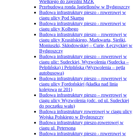
Wielkiego do zajezdni MZK
Przebudowa ronda Jagiellonów w Bydgoszczy
Budowa infrastruktury pieszo - rowerowej w
ciągu ulicy Pod Skarpą
Budowa infrastruktury pieszo - rowerowej w
ciągu ulicy Kolbego
Budowa infrastruktury pieszo – rowerowej w
ciągu ulicy Krasińskiego, Markwarta, Sieńki,
Moniuszki, Skłodowskiej – Curie, Łęczyckiej w
Bydgoszczy
Budowa infrastruktury pieszo – rowerowej w
ciągu ulic: Sudeckiej, Wyzwolenia (Sudecka –
Pelplińska) i Pelplińska (Wyzwolenia – pętla
autobusowa)
Budowa infrastruktury pieszo – rowerowej w
ciągu ulicy Fordońskiej (kładka nad linią
kolejową nr 201)
Budowa infrastruktury pieszo – rowerowej w
ciągu ulicy Wyzwolenia (odc. od ul. Sudeckiej
do początku wału)
Budowa infrastruktury rowerowej w ciągu ulicy
Wojska Polskiego w Bydgoszczy
Budowa infrastruktury pieszo-rowerowej w
ciągu ul. Petersona
Budowa infrastruktury pieszo - rowerowej w