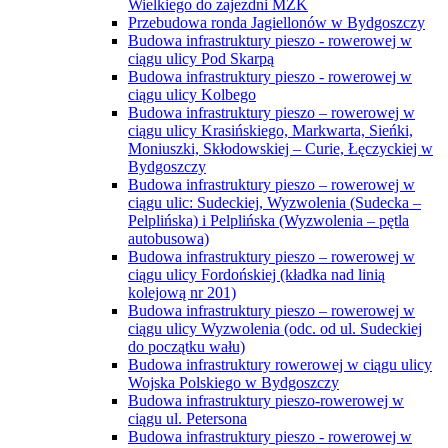
Wielkiego do zajezdni MZK
Przebudowa ronda Jagiellonów w Bydgoszczy
Budowa infrastruktury pieszo - rowerowej w
ciągu ulicy Pod Skarpą
Budowa infrastruktury pieszo - rowerowej w
ciągu ulicy Kolbego
Budowa infrastruktury pieszo – rowerowej w
ciągu ulicy Krasińskiego, Markwarta, Sieńki,
Moniuszki, Skłodowskiej – Curie, Łęczyckiej w
Bydgoszczy
Budowa infrastruktury pieszo – rowerowej w
ciągu ulic: Sudeckiej, Wyzwolenia (Sudecka –
Pelplińska) i Pelplińska (Wyzwolenia – pętla
autobusowa)
Budowa infrastruktury pieszo – rowerowej w
ciągu ulicy Fordońskiej (kładka nad linią
kolejową nr 201)
Budowa infrastruktury pieszo – rowerowej w
ciągu ulicy Wyzwolenia (odc. od ul. Sudeckiej
do początku wału)
Budowa infrastruktury rowerowej w ciągu ulicy
Wojska Polskiego w Bydgoszczy
Budowa infrastruktury pieszo-rowerowej w
ciągu ul. Petersona
Budowa infrastruktury pieszo - rowerowej w