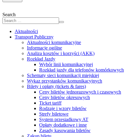
Search
Aktualności
Transport Publiczny
Aktualności komunikacyjne
Informacje ogólne
Analiza kosztów i korzyści (AKK)
Rozkład Jazdy
Wybór linii komunikacyjnej
Rozkład jazdy dla telefonów komórkowych
Schematy sieci komunikacji miejskiej
Wykaz przystanków komunikacyjnych
Bilety i opłaty (tickets & fares)
Ceny biletów jednorazowych i czasowych
Ceny biletów okresowych
Ticket tariff
Rodzaje i wzory biletów
Strefy biletowe
System przesiadkowy AT
Opłaty dodatkowe i inne
Zasady kasowania biletów
Zakup biletu