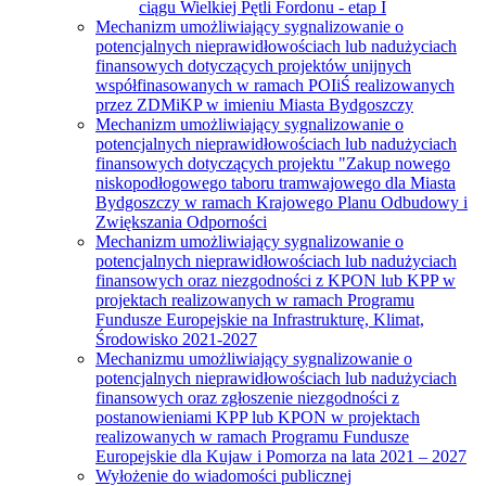
ciągu Wielkiej Pętli Fordonu - etap I
Mechanizm umożliwiający sygnalizowanie o
potencjalnych nieprawidłowościach lub nadużyciach
finansowych dotyczących projektów unijnych
współfinasowanych w ramach POIiŚ realizowanych
przez ZDMiKP w imieniu Miasta Bydgoszczy
Mechanizm umożliwiający sygnalizowanie o
potencjalnych nieprawidłowościach lub nadużyciach
finansowych dotyczących projektu "Zakup nowego
niskopodłogowego taboru tramwajowego dla Miasta
Bydgoszczy w ramach Krajowego Planu Odbudowy i
Zwiększania Odporności
Mechanizm umożliwiający sygnalizowanie o
potencjalnych nieprawidłowościach lub nadużyciach
finansowych oraz niezgodności z KPON lub KPP w
projektach realizowanych w ramach Programu
Fundusze Europejskie na Infrastrukturę, Klimat,
Środowisko 2021-2027
Mechanizmu umożliwiający sygnalizowanie o
potencjalnych nieprawidłowościach lub nadużyciach
finansowych oraz zgłoszenie niezgodności z
postanowieniami KPP lub KPON w projektach
realizowanych w ramach Programu Fundusze
Europejskie dla Kujaw i Pomorza na lata 2021 – 2027
Wyłożenie do wiadomości publicznej