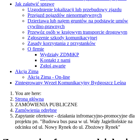
Jak załatwić sprawę
Uzgodnienie lokalizacji lub przebudowy zjazdu
Przejazd pojazdów nienormatywnych
Dzierżawa lub najem gruntów na podstawie umów
cywilno-prawnych
Przewóz osób w krajowym transporcie drogowym
Zgłoszenie szkody komunikacyjnej
Zasady korzystania z przystanków
O firmie
Wydziały ZDMiKP
Kontakt z nami
Zgłoś awarię
Akcja Zima
Akcja Zima - On-line
Zintegrowany Węzeł Komunikacyjny Bydgoszcz Leśna
You are here:
Strona główna
ZAMÓWIENIA PUBLICZNE
Zamówienia odrębne
Zapytanie ofertowe - działania infromacyjno-promocyjne dla
projektu pn. "Budowa bus pasa w ul. Wały Jagiellońskie na
odcinku od ul. Nowy Rynek do ul. Zbożowy Rynek"