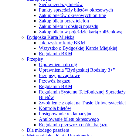
Sieć sprzedaży biletów
Punkty sprzedaży biletów okresowych
Zakup biletów okresowych on-line
Zakup biletu przez telefon
Zakup biletu u obsługi pojazdu
Zakup biletu w pojeździe kartą zbliżeniową
Bydgoska Karta Miejska
Jak uzyskać kartę BKM
Wszystko o Bydgoskiej Karcie Miejskiej
Regulamin BKM
Przepisy
Uprawnienia do ulg
Uprawnienia "Bydgoskiej Rodziny 3+"
Przepisy porządkowe
Przewóz bagażu
Regulamin BKM
Regulamin Systemu Telefonicznej Sprzedaży
Biletów
Zwolnienie z opłat na Trasie Uniwersyteckiej
Kontrola biletów
Postępowanie reklamacyjne
Anulowanie biletu okresowego
Regulamin przewozu osób i bagażu
Dla młodego pasażera
Metropolitalna Karta Uczniowska