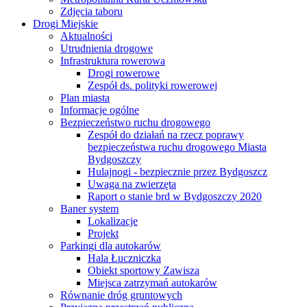
Zdjęcia taboru
Drogi Miejskie
Aktualności
Utrudnienia drogowe
Infrastruktura rowerowa
Drogi rowerowe
Zespół ds. polityki rowerowej
Plan miasta
Informacje ogólne
Bezpieczeństwo ruchu drogowego
Zespół do działań na rzecz poprawy
bezpieczeństwa ruchu drogowego Miasta
Bydgoszczy
Hulajnogi - bezpiecznie przez Bydgoszcz
Uwaga na zwierzęta
Raport o stanie brd w Bydgoszczy 2020
Baner system
Lokalizacje
Projekt
Parkingi dla autokarów
Hala Łuczniczka
Obiekt sportowy Zawisza
Miejsca zatrzymań autokarów
Równanie dróg gruntowych