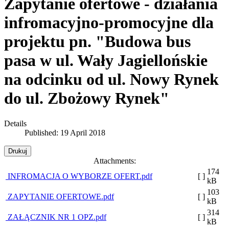
Zapytanie ofertowe - działania
infromacyjno-promocyjne dla
projektu pn. "Budowa bus
pasa w ul. Wały Jagiellońskie
na odcinku od ul. Nowy Rynek
do ul. Zbożowy Rynek"
Details
Published: 19 April 2018
Drukuj
Attachments:
174
INFROMACJA O WYBORZE OFERT.pdf
[ ]
kB
103
ZAPYTANIE OFERTOWE.pdf
[ ]
kB
314
ZAŁĄCZNIK NR 1 OPZ.pdf
[ ]
kB