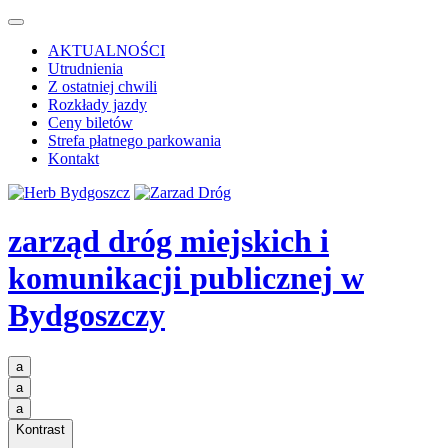
AKTUALNOŚCI
Utrudnienia
Z ostatniej chwili
Rozkłady jazdy
Ceny biletów
Strefa płatnego parkowania
Kontakt
zarząd dróg miejskich i
komunikacji publicznej
w
Bydgoszczy
a
a
a
Kontrast