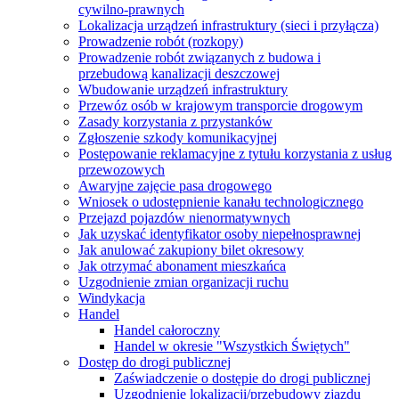
cywilno-prawnych
Lokalizacja urządzeń infrastruktury (sieci i przyłącza)
Prowadzenie robót (rozkopy)
Prowadzenie robót związanych z budowa i
przebudową kanalizacji deszczowej
Wbudowanie urządzeń infrastruktury
Przewóz osób w krajowym transporcie drogowym
Zasady korzystania z przystanków
Zgłoszenie szkody komunikacyjnej
Postępowanie reklamacyjne z tytułu korzystania z usług
przewozowych
Awaryjne zajęcie pasa drogowego
Wniosek o udostępnienie kanału technologicznego
Przejazd pojazdów nienormatywnych
Jak uzyskać identyfikator osoby niepełnosprawnej
Jak anulować zakupiony bilet okresowy
Jak otrzymać abonament mieszkańca
Uzgodnienie zmian organizacji ruchu
Windykacja
Handel
Handel całoroczny
Handel w okresie "Wszystkich Świętych"
Dostęp do drogi publicznej
Zaświadczenie o dostępie do drogi publicznej
Uzgodnienie lokalizacji/przebudowy zjazdu