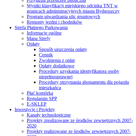
Przyjazna przestrzeń publiczna
Wyniki klasyfikacji miejskiego odcinka TNT w
granicach administracyjnych miasta Bydgoszczy
Program utwardzania ulic gruntowych
Remonty jezdni i chodników
Strefa Płatnego Parkowania
Informacje ogólne
Mapa Strefy
Opłaty
Sposób uiszczenia opłaty
Cennik
Zwolnienia z opłat
Opłaty dodatkowe
Procedury uzyskania identyfikatora osoby
niepełnosprawnej
Procedury otrzymania abonamentu dla pojazdu
mieszkańca
Płać komórką
Regulamin SPP
E-SKLEP
Inwestycje i Projekty
Kanały technologiczne
Projekty zrealizowane ze środków zewnętrznych 2007-
2020
Projekty realizowane ze środków zewnętrznych 2007-