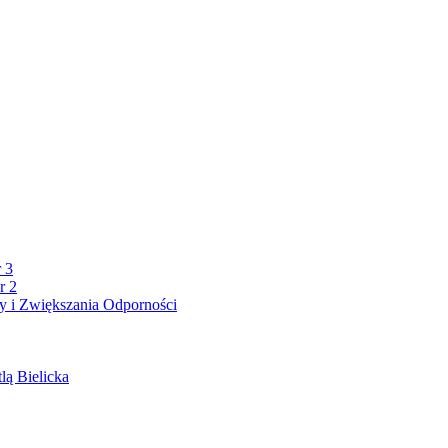
 3
r 2
 i Zwiększania Odporności
lą Bielicka