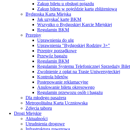
Zakup biletu u obsługi pojazdu
Zakup biletu w pojeździe kartą zbliżeniową
Bydgoska Karta Miejska
Jak uzyskać kartę BKM
Wszystko o Bydgoskiej Karcie Miejskiej
Regulamin BKM
Przepisy
Uprawnienia do ulg
Uprawnienia "Bydgoskiej Rodziny 3+"
Przepisy porządkowe
Przewóz bagażu
Regulamin BKM
Regulamin Systemu Telefonicznej Sprzedaży Bile
Zwolnienie z opłat na Trasie Uniwersyteckiej
Kontrola biletów
Postępowanie reklamacyjne
Anulowanie biletu okresowego
Regulamin przewozu osób i bagażu
Dla młodego pasażera
Metropolitalna Karta Uczniowska
Zdjęcia taboru
Drogi Miejskie
Aktualności
Utrudnienia drogowe
Infrastruktura rowerowa