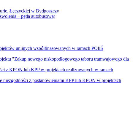
Curie, Łęczyckiej w Bydgoszczy
yzwolenia – pętla autobusowa)
rojektów unijnych współfinasowanych w ramach POIiŚ
projektu "Zakup nowego niskopodłogowego taboru tramwajowego dla
ości z KPON lub KPP w projektach realizowanych w ramach
nie niezgodności z postanowieniami KPP lub KPON w projektach