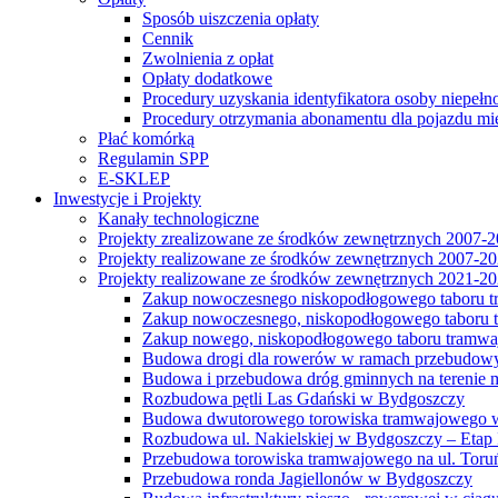
Sposób uiszczenia opłaty
Cennik
Zwolnienia z opłat
Opłaty dodatkowe
Procedury uzyskania identyfikatora osoby niepełn
Procedury otrzymania abonamentu dla pojazdu mi
Płać komórką
Regulamin SPP
E-SKLEP
Inwestycje i Projekty
Kanały technologiczne
Projekty zrealizowane ze środków zewnętrznych 2007-
Projekty realizowane ze środków zewnętrznych 2007-2
Projekty realizowane ze środków zewnętrznych 2021-2
Zakup nowoczesnego niskopodłogowego taboru tra
Zakup nowoczesnego, niskopodłogowego taboru tr
Zakup nowego, niskopodłogowego taboru tramwa
Budowa drogi dla rowerów w ramach przebudowy
Budowa i przebudowa dróg gminnych na terenie 
Rozbudowa pętli Las Gdański w Bydgoszczy
Budowa dwutorowego torowiska tramwajowego wzdłu
Rozbudowa ul. Nakielskiej w Bydgoszczy – Etap I
Przebudowa torowiska tramwajowego na ul. Toruń
Przebudowa ronda Jagiellonów w Bydgoszczy