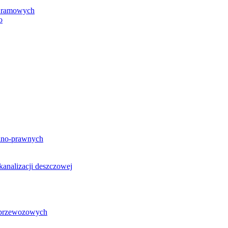
h ramowych
o
lno-prawnych
analizacji deszczowej
g przewozowych