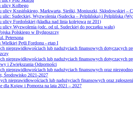
u ulicy Pod Skarpą
u ulicy Kolbego
u ulicy Krasińskiego, Markwarta, Sieńki, Moniuszki, Skłodowskiej – 
 ulic: Sudeckiej, Wyzwolenia (Sudecka – Pelplińska) i Pelplińska (W
 ulicy Fordońskiej (kładka nad linią kolejową nr 201)
 ulicy Wyzwolenia (odc. od ul. Sudeckiej do początku wału)
Wojska Polskiego w Bydgoszczy
l. Petersona
Wielkiej Pętli Fordonu - etap I
ych nieprawidłowościach lub nadużyciach finansowych dotyczących p
szczy
ych nieprawidłowościach lub nadużyciach finansowych dotyczących 
wy i Zwiększania Odporności
ych nieprawidłowościach lub nadużyciach finansowych oraz niezgodn
at, Środowisko 2021-2027
ych nieprawidłowościach lub nadużyciach finansowych oraz zgłosze
 dla Kujaw i Pomorza na lata 2021 – 2027