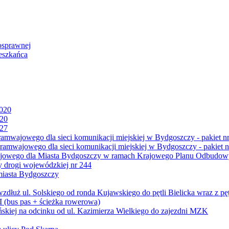
osprawnej
eszkańca
2020
020
027
mwajowego dla sieci komunikacji miejskiej w Bydgoszczy - pakiet nr
amwajowego dla sieci komunikacji miejskiej w Bydgoszczy - pakiet n
jowego dla Miasta Bydgoszczy w ramach Krajowego Planu Odbudowy
 drogi wojewódzkiej nr 244
miasta Bydgoszczy
ż ul. Solskiego od ronda Kujawskiego do pętli Bielicka wraz z pęt
 (bus pas + ścieżka rowerowa)
skiej na odcinku od ul. Kazimierza Wielkiego do zajezdni MZK