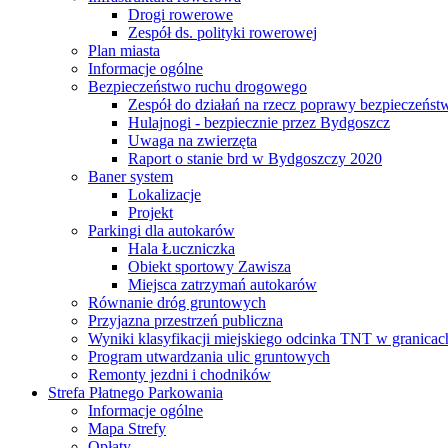
Drogi rowerowe
Zespół ds. polityki rowerowej
Plan miasta
Informacje ogólne
Bezpieczeństwo ruchu drogowego
Zespół do działań na rzecz poprawy bezpieczeńs
Hulajnogi - bezpiecznie przez Bydgoszcz
Uwaga na zwierzęta
Raport o stanie brd w Bydgoszczy 2020
Baner system
Lokalizacje
Projekt
Parkingi dla autokarów
Hala Łuczniczka
Obiekt sportowy Zawisza
Miejsca zatrzymań autokarów
Równanie dróg gruntowych
Przyjazna przestrzeń publiczna
Wyniki klasyfikacji miejskiego odcinka TNT w granicac
Program utwardzania ulic gruntowych
Remonty jezdni i chodników
Strefa Płatnego Parkowania
Informacje ogólne
Mapa Strefy
Opłaty