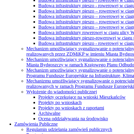
Budowa infrastruktury pieszo - rowerowej w ciąg
Budowa infrastruktury pieszo - rowerowej w ciąg
Budowa infrastruktury pieszo – rowerowej w ciąg
Budowa infrastruktury pieszo – rowerowej w ciągu
Budowa infrastruktury pieszo – rowerowej w ciągu
Budowa infrastruktury pieszo – rowerowej w ciągu
Budowa infrastruktury rowerowej w ciągu ulicy 
Budowa infrastruktury pieszo-rowerowej w ciągu u
Budowa infrastruktury pieszo - rowerowej w ciągu 
Mechanizm umożliwiający sygnalizowanie o potencjaln
realizowanych przez ZDMiKP w imieniu Miasta Bydgo
Mechanizm umożliwiający sygnalizowanie o potencjaln
Miasta Bydgoszczy w ramach Krajowego Planu Odbudo
Mechanizm umożliwiający sygnalizowanie o potencjaln
Programu Fundusze Europejskie na Infrastrukturę, Klim
Mechanizmu umożliwiający sygnalizowanie o potencjaln
realizowanych w ramach Programu Fundusze Europejskie
Wyłożenie do wiadomości publicznej
Projekty oczekujące na wnioski Mieszkańców
Projekty po wnioskach
Projekty po wnioskach z raportami
Archiwalne
Ocena oddziaływania na środowisko
Zamówienia Publiczne
Regulamin udzielania zamówień publicznych