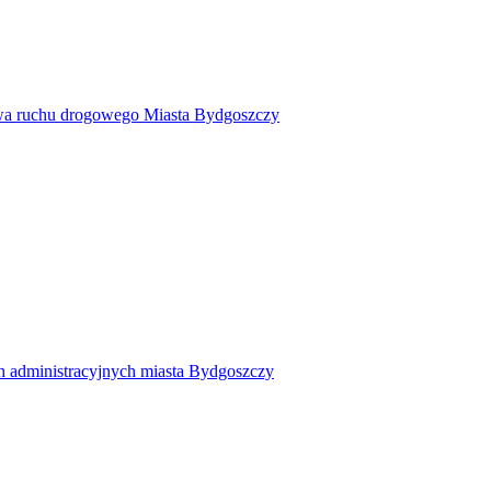
twa ruchu drogowego Miasta Bydgoszczy
h administracyjnych miasta Bydgoszczy