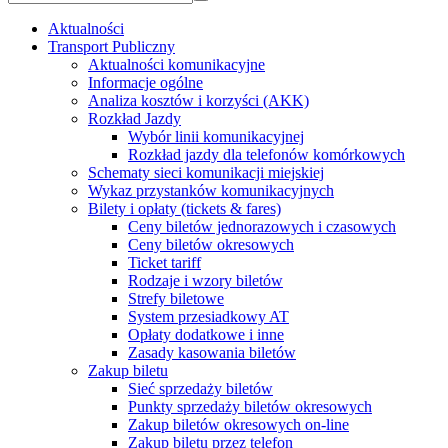
Aktualności
Transport Publiczny
Aktualności komunikacyjne
Informacje ogólne
Analiza kosztów i korzyści (AKK)
Rozkład Jazdy
Wybór linii komunikacyjnej
Rozkład jazdy dla telefonów komórkowych
Schematy sieci komunikacji miejskiej
Wykaz przystanków komunikacyjnych
Bilety i opłaty (tickets & fares)
Ceny biletów jednorazowych i czasowych
Ceny biletów okresowych
Ticket tariff
Rodzaje i wzory biletów
Strefy biletowe
System przesiadkowy AT
Opłaty dodatkowe i inne
Zasady kasowania biletów
Zakup biletu
Sieć sprzedaży biletów
Punkty sprzedaży biletów okresowych
Zakup biletów okresowych on-line
Zakup biletu przez telefon