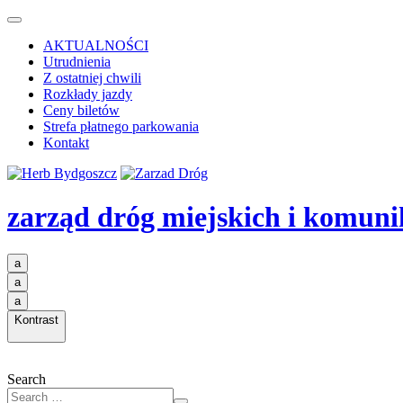
AKTUALNOŚCI
Utrudnienia
Z ostatniej chwili
Rozkłady jazdy
Ceny biletów
Strefa płatnego parkowania
Kontakt
zarząd dróg miejskich i komuni
a
a
a
Kontrast
Search