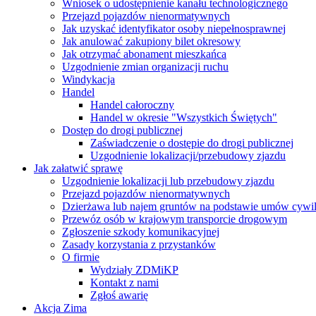
Wniosek o udostępnienie kanału technologicznego
Przejazd pojazdów nienormatywnych
Jak uzyskać identyfikator osoby niepełnosprawnej
Jak anulować zakupiony bilet okresowy
Jak otrzymać abonament mieszkańca
Uzgodnienie zmian organizacji ruchu
Windykacja
Handel
Handel całoroczny
Handel w okresie "Wszystkich Świętych"
Dostęp do drogi publicznej
Zaświadczenie o dostępie do drogi publicznej
Uzgodnienie lokalizacji/przebudowy zjazdu
Jak załatwić sprawę
Uzgodnienie lokalizacji lub przebudowy zjazdu
Przejazd pojazdów nienormatywnych
Dzierżawa lub najem gruntów na podstawie umów cywi
Przewóz osób w krajowym transporcie drogowym
Zgłoszenie szkody komunikacyjnej
Zasady korzystania z przystanków
O firmie
Wydziały ZDMiKP
Kontakt z nami
Zgłoś awarię
Akcja Zima