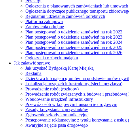
Przetargi
Ogłoszenia o planowanych zamówieniach lub umowac
Ogłoszenia dotyczące publicznego transportu zbioroweg
Regulamin udzielania zamówień odrębnych
Platforma zakupowa
Zamówienia odrębne
Plan postępowań o udzielenie zamówień na rok 2022
Plan postępowań o udzielenie zamówień na rok 2023
Plan postępowań o udzielenie zamówień na rok 2024
Plan postępowań o udzielenie zamówień na rok 2025
Plan postępowań o udzielenie zamówień na rok 2026
Ogłoszenia o zbyciu majątku
Jak załatwić sprawę
Jak uzyskać Bydgoską Kartę Miejską
Reklama
Dzierżawa lub najem gruntów na podstawie umów cywi
Lokalizacja urządzeń infrastruktury (sieci i przyłącza)
Prowadzenie robót (rozkopy)
Prowadzenie robót związanych z budowa i przebudową k
Wbudowanie urządzeń infrastruktury
Przewóz osób w krajowym transporcie drogowym
Zasady korzystania z przystanków
Zgłoszenie szkody komunikacyjnej
Postępowanie reklamacyjne z tytułu korzystania z usłu
Awaryjne zajęcie pasa drogowego