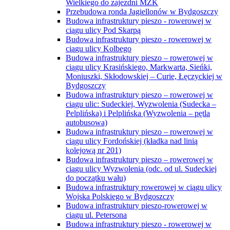
Wielkiego do zajezdni MZK
Przebudowa ronda Jagiellonów w Bydgoszczy
Budowa infrastruktury pieszo - rowerowej w
ciągu ulicy Pod Skarpą
Budowa infrastruktury pieszo - rowerowej w
ciągu ulicy Kolbego
Budowa infrastruktury pieszo – rowerowej w
ciągu ulicy Krasińskiego, Markwarta, Sieńki,
Moniuszki, Skłodowskiej – Curie, Łęczyckiej w
Bydgoszczy
Budowa infrastruktury pieszo – rowerowej w
ciągu ulic: Sudeckiej, Wyzwolenia (Sudecka –
Pelplińska) i Pelplińska (Wyzwolenia – pętla
autobusowa)
Budowa infrastruktury pieszo – rowerowej w
ciągu ulicy Fordońskiej (kładka nad linią
kolejową nr 201)
Budowa infrastruktury pieszo – rowerowej w
ciągu ulicy Wyzwolenia (odc. od ul. Sudeckiej
do początku wału)
Budowa infrastruktury rowerowej w ciągu ulicy
Wojska Polskiego w Bydgoszczy
Budowa infrastruktury pieszo-rowerowej w
ciągu ul. Petersona
Budowa infrastruktury pieszo - rowerowej w