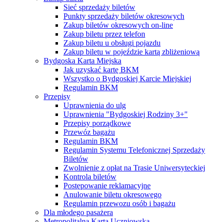
Sieć sprzedaży biletów
Punkty sprzedaży biletów okresowych
Zakup biletów okresowych on-line
Zakup biletu przez telefon
Zakup biletu u obsługi pojazdu
Zakup biletu w pojeździe kartą zbliżeniową
Bydgoska Karta Miejska
Jak uzyskać kartę BKM
Wszystko o Bydgoskiej Karcie Miejskiej
Regulamin BKM
Przepisy
Uprawnienia do ulg
Uprawnienia "Bydgoskiej Rodziny 3+"
Przepisy porządkowe
Przewóz bagażu
Regulamin BKM
Regulamin Systemu Telefonicznej Sprzedaży
Biletów
Zwolnienie z opłat na Trasie Uniwersyteckiej
Kontrola biletów
Postępowanie reklamacyjne
Anulowanie biletu okresowego
Regulamin przewozu osób i bagażu
Dla młodego pasażera
Metropolitalna Karta Uczniowska