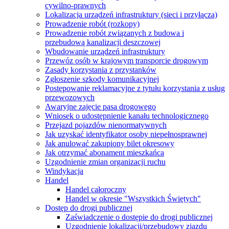
cywilno-prawnych
Lokalizacja urządzeń infrastruktury (sieci i przyłącza)
Prowadzenie robót (rozkopy)
Prowadzenie robót związanych z budowa i
przebudową kanalizacji deszczowej
Wbudowanie urządzeń infrastruktury
Przewóz osób w krajowym transporcie drogowym
Zasady korzystania z przystanków
Zgłoszenie szkody komunikacyjnej
Postępowanie reklamacyjne z tytułu korzystania z usług
przewozowych
Awaryjne zajęcie pasa drogowego
Wniosek o udostępnienie kanału technologicznego
Przejazd pojazdów nienormatywnych
Jak uzyskać identyfikator osoby niepełnosprawnej
Jak anulować zakupiony bilet okresowy
Jak otrzymać abonament mieszkańca
Uzgodnienie zmian organizacji ruchu
Windykacja
Handel
Handel całoroczny
Handel w okresie "Wszystkich Świętych"
Dostęp do drogi publicznej
Zaświadczenie o dostępie do drogi publicznej
Uzgodnienie lokalizacji/przebudowy zjazdu