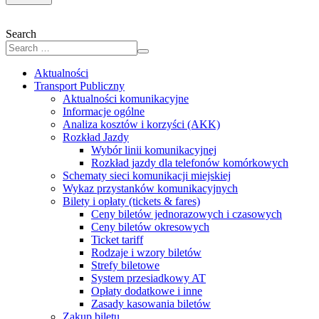
Search
Aktualności
Transport Publiczny
Aktualności komunikacyjne
Informacje ogólne
Analiza kosztów i korzyści (AKK)
Rozkład Jazdy
Wybór linii komunikacyjnej
Rozkład jazdy dla telefonów komórkowych
Schematy sieci komunikacji miejskiej
Wykaz przystanków komunikacyjnych
Bilety i opłaty (tickets & fares)
Ceny biletów jednorazowych i czasowych
Ceny biletów okresowych
Ticket tariff
Rodzaje i wzory biletów
Strefy biletowe
System przesiadkowy AT
Opłaty dodatkowe i inne
Zasady kasowania biletów
Zakup biletu