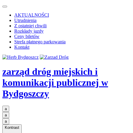
AKTUALNOŚCI
Utrudnienia
Z ostatniej chwili
Rozkłady jazdy
Ceny biletów
Strefa płatnego parkowania
Kontakt
zarząd dróg miejskich i
komunikacji publicznej
w
Bydgoszczy
a
a
a
Kontrast