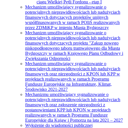
ciągu Wielkiej Pętli Fordonu - etap I
Mechanizm umożliwiający sygnalizowanie o
potencjalnych nieprawidłowościach lub nadużyciach
finansowych dotyczących projektów unijnych
współfinasowanych w ramach POIiŚ realizowanych
przez ZDMiKP w imieniu Miasta Bydgoszczy
Mechanizm umożliwiający sygnalizowanie o
potencjalnych nieprawidłowościach lub nadużyciach
finansowych dotyczących projektu "Zakup nowego
niskopodłogowego taboru tramwajowego dla Miasta
Bydgoszczy w ramach Krajowego Planu Odbudowy i
Zwiększania Odporności
Mechanizm umożliwiający sygnalizowanie o
potencjalnych nieprawidłowościach lub nadużyciach
finansowych oraz niezgodności z KPON lub KPP w
projektach realizowanych w ramach Programu
Fundusze Europejskie na Infrastrukturę, Klimat,
Środowisko 2021-2027
Mechanizmu umożliwiający sygnalizowanie o
potencjalnych nieprawidłowościach lub nadużyciach
finansowych oraz zgłoszenie niezgodności z
postanowieniami KPP lub KPON w projektach
realizowanych w ramach Programu Fundusze
Europejskie dla Kujaw i Pomorza na lata 2021 – 2027
Wyłożenie do wiadomości publicznej