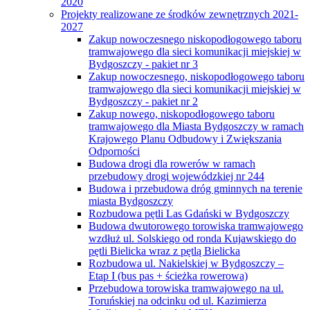
2020
Projekty realizowane ze środków zewnętrznych 2021-
2027
Zakup nowoczesnego niskopodłogowego taboru
tramwajowego dla sieci komunikacji miejskiej w
Bydgoszczy - pakiet nr 3
Zakup nowoczesnego, niskopodłogowego taboru
tramwajowego dla sieci komunikacji miejskiej w
Bydgoszczy - pakiet nr 2
Zakup nowego, niskopodłogowego taboru
tramwajowego dla Miasta Bydgoszczy w ramach
Krajowego Planu Odbudowy i Zwiększania
Odporności
Budowa drogi dla rowerów w ramach
przebudowy drogi wojewódzkiej nr 244
Budowa i przebudowa dróg gminnych na terenie
miasta Bydgoszczy
Rozbudowa pętli Las Gdański w Bydgoszczy
Budowa dwutorowego torowiska tramwajowego
wzdłuż ul. Solskiego od ronda Kujawskiego do
pętli Bielicka wraz z pętlą Bielicka
Rozbudowa ul. Nakielskiej w Bydgoszczy –
Etap I (bus pas + ścieżka rowerowa)
Przebudowa torowiska tramwajowego na ul.
Toruńskiej na odcinku od ul. Kazimierza