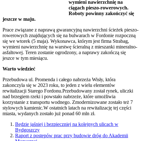
wymieni nawierzchnię na
ciągach pieszo-rowerowych.
Roboty powinny zakończyć się
jeszcze w maju.
Prace związane z naprawą gwarancyjną nawierzchni ścieżek pieszo-
rowerowych znajdujących się na bulwarach w Fordonie rozpoczną
się we wtorek (5 maja). Wykonawca, którym jest firma Strabag,
wymieni nawierzchnię na warstwę ścieralną z mieszanki mineralno-
asfaltowej. Teren zostanie ogrodzony, a naprawy zakończą się
jeszce w tym miesiącu.
Warto wiedzieć
Przebudowa ul. Promenda i całego nabrzeża Wisły, która
zakonczyla się w 2023 roku, to jeden z wielu elementów
rewitalizacji Starego Fordonu.Przebudowany został rynek, uliczki
nad brzegiem rzeki i powstało nabrzeże, które umożliwia
korzystanie z transportu wodnego. Zmodernizowane zostało też 7
stylowych kamienic.W ostatnich latach na rewitalizację tej części
miasta, wydanych zostało już ponad 60 mln zł.
Będzie jaśniej i bezpieczniej na kolejnych ulicach w
Bydgoszczy
Raport z postępów prac przy budowie dróg do Akademii