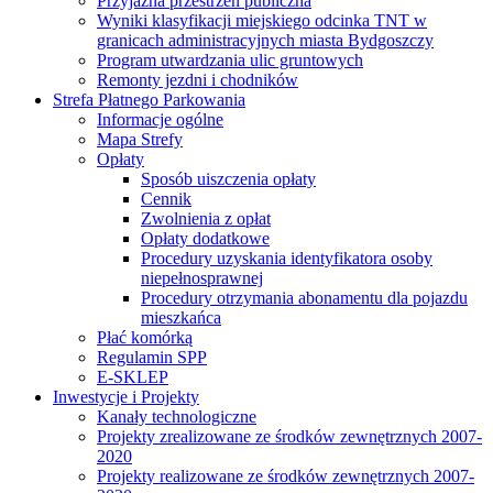
Przyjazna przestrzeń publiczna
Wyniki klasyfikacji miejskiego odcinka TNT w
granicach administracyjnych miasta Bydgoszczy
Program utwardzania ulic gruntowych
Remonty jezdni i chodników
Strefa Płatnego Parkowania
Informacje ogólne
Mapa Strefy
Opłaty
Sposób uiszczenia opłaty
Cennik
Zwolnienia z opłat
Opłaty dodatkowe
Procedury uzyskania identyfikatora osoby
niepełnosprawnej
Procedury otrzymania abonamentu dla pojazdu
mieszkańca
Płać komórką
Regulamin SPP
E-SKLEP
Inwestycje i Projekty
Kanały technologiczne
Projekty zrealizowane ze środków zewnętrznych 2007-
2020
Projekty realizowane ze środków zewnętrznych 2007-