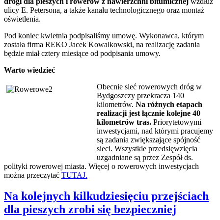
drogi dla pieszych i rowerów z nawierzchni bitumicznej
wzdłuż
ulicy E. Petersona, a także kanału technologicznego oraz montaż
oświetlenia.
Pod koniec kwietnia podpisaliśmy umowę. Wykonawca, którym
została firma REKO Jacek Kowalkowski, na realizację zadania
będzie miał cztery miesiące od podpisania umowy.
Warto wiedzieć
Obecnie sieć rowerowych dróg w
Bydgoszczy przekracza 140
kilometrów.
Na różnych etapach
realizacji jest łącznie kolejne 40
kilometrów tras.
Priorytetowymi
inwestycjami, nad którymi pracujemy
są zadania zwiększające spójność
sieci. Wszystkie przedsięwzięcia
uzgadniane są przez Zespół ds.
polityki rowerowej miasta. Więcej o rowerowych inwestycjach
można przeczytać
TUTAJ.
Na kolejnych kilkudziesięciu przejściach
dla pieszych zrobi się bezpieczniej