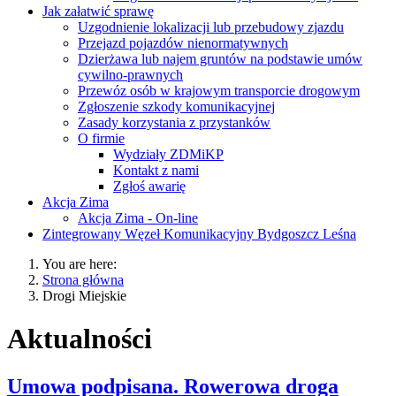
Jak załatwić sprawę
Uzgodnienie lokalizacji lub przebudowy zjazdu
Przejazd pojazdów nienormatywnych
Dzierżawa lub najem gruntów na podstawie umów
cywilno-prawnych
Przewóz osób w krajowym transporcie drogowym
Zgłoszenie szkody komunikacyjnej
Zasady korzystania z przystanków
O firmie
Wydziały ZDMiKP
Kontakt z nami
Zgłoś awarię
Akcja Zima
Akcja Zima - On-line
Zintegrowany Węzeł Komunikacyjny Bydgoszcz Leśna
You are here:
Strona główna
Drogi Miejskie
Aktualności
Umowa podpisana. Rowerowa droga