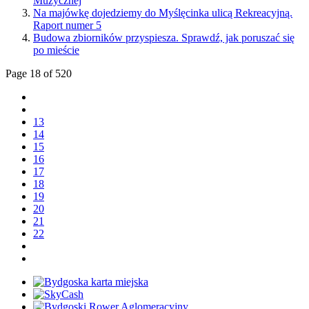
Muzycznej
Na majówkę dojedziemy do Myślęcinka ulicą Rekreacyjną.
Raport numer 5
Budowa zbiorników przyspiesza. Sprawdź, jak poruszać się
po mieście
Page 18 of 520
13
14
15
16
17
18
19
20
21
22