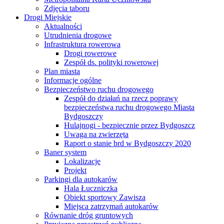
Zdjęcia taboru
Drogi Miejskie
Aktualności
Utrudnienia drogowe
Infrastruktura rowerowa
Drogi rowerowe
Zespół ds. polityki rowerowej
Plan miasta
Informacje ogólne
Bezpieczeństwo ruchu drogowego
Zespół do działań na rzecz poprawy
bezpieczeństwa ruchu drogowego Miasta
Bydgoszczy
Hulajnogi - bezpiecznie przez Bydgoszcz
Uwaga na zwierzęta
Raport o stanie brd w Bydgoszczy 2020
Baner system
Lokalizacje
Projekt
Parkingi dla autokarów
Hala Łuczniczka
Obiekt sportowy Zawisza
Miejsca zatrzymań autokarów
Równanie dróg gruntowych