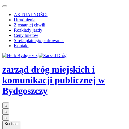
AKTUALNOŚCI
Utrudnienia
Z ostatniej chwili
Rozkłady jazdy
Ceny biletów
Strefa płatnego parkowania
Kontakt
zarząd dróg miejskich i
komunikacji publicznej
w
Bydgoszczy
a
a
a
Kontrast