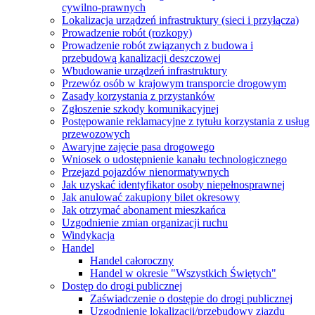
cywilno-prawnych
Lokalizacja urządzeń infrastruktury (sieci i przyłącza)
Prowadzenie robót (rozkopy)
Prowadzenie robót związanych z budowa i
przebudową kanalizacji deszczowej
Wbudowanie urządzeń infrastruktury
Przewóz osób w krajowym transporcie drogowym
Zasady korzystania z przystanków
Zgłoszenie szkody komunikacyjnej
Postępowanie reklamacyjne z tytułu korzystania z usług
przewozowych
Awaryjne zajęcie pasa drogowego
Wniosek o udostępnienie kanału technologicznego
Przejazd pojazdów nienormatywnych
Jak uzyskać identyfikator osoby niepełnosprawnej
Jak anulować zakupiony bilet okresowy
Jak otrzymać abonament mieszkańca
Uzgodnienie zmian organizacji ruchu
Windykacja
Handel
Handel całoroczny
Handel w okresie "Wszystkich Świętych"
Dostęp do drogi publicznej
Zaświadczenie o dostępie do drogi publicznej
Uzgodnienie lokalizacji/przebudowy zjazdu