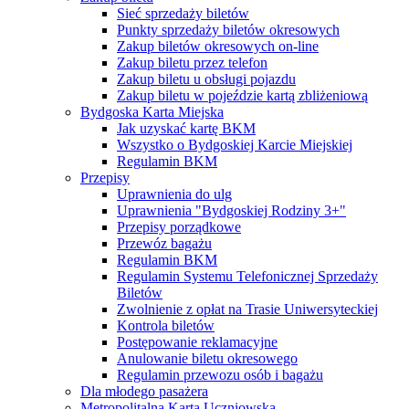
Sieć sprzedaży biletów
Punkty sprzedaży biletów okresowych
Zakup biletów okresowych on-line
Zakup biletu przez telefon
Zakup biletu u obsługi pojazdu
Zakup biletu w pojeździe kartą zbliżeniową
Bydgoska Karta Miejska
Jak uzyskać kartę BKM
Wszystko o Bydgoskiej Karcie Miejskiej
Regulamin BKM
Przepisy
Uprawnienia do ulg
Uprawnienia "Bydgoskiej Rodziny 3+"
Przepisy porządkowe
Przewóz bagażu
Regulamin BKM
Regulamin Systemu Telefonicznej Sprzedaży
Biletów
Zwolnienie z opłat na Trasie Uniwersyteckiej
Kontrola biletów
Postępowanie reklamacyjne
Anulowanie biletu okresowego
Regulamin przewozu osób i bagażu
Dla młodego pasażera
Metropolitalna Karta Uczniowska