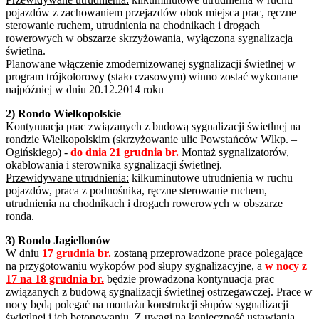
pojazdów z zachowaniem przejazdów obok miejsca prac, ręczne
sterowanie ruchem, utrudnienia na chodnikach i drogach
rowerowych w obszarze skrzyżowania, wyłączona sygnalizacja
świetlna.
Planowane włączenie zmodernizowanej sygnalizacji świetlnej w
program trójkolorowy (stało czasowym) winno zostać wykonane
najpóźniej w dniu 20.12.2014 roku
2) Rondo Wielkopolskie
Kontynuacja prac związanych z budową sygnalizacji świetlnej na
rondzie Wielkopolskim (skrzyżowanie ulic Powstańców Wlkp. –
Ogińskiego) -
do dnia 21 grudnia br.
Montaż sygnalizatorów,
okablowania i sterownika sygnalizacji świetlnej.
Przewidywane utrudnienia:
kilkuminutowe utrudnienia w ruchu
pojazdów, praca z podnośnika, ręczne sterowanie ruchem,
utrudnienia na chodnikach i drogach rowerowych w obszarze
ronda.
3) Rondo Jagiellonów
W dniu
17 grudnia br.
zostaną przeprowadzone prace polegające
na przygotowaniu wykopów pod słupy sygnalizacyjne, a
w nocy z
17 na 18 grudnia br.
będzie prowadzona kontynuacja prac
związanych z budową sygnalizacji świetlnej ostrzegawczej. Prace w
nocy będą polegać na montażu konstrukcji słupów sygnalizacji
świetlnej i ich betonowaniu. Z uwagi na konieczność ustawiania