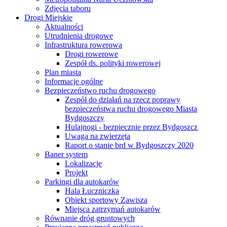
Zdjęcia taboru
Drogi Miejskie
Aktualności
Utrudnienia drogowe
Infrastruktura rowerowa
Drogi rowerowe
Zespół ds. polityki rowerowej
Plan miasta
Informacje ogólne
Bezpieczeństwo ruchu drogowego
Zespół do działań na rzecz poprawy
bezpieczeństwa ruchu drogowego Miasta
Bydgoszczy
Hulajnogi - bezpiecznie przez Bydgoszcz
Uwaga na zwierzęta
Raport o stanie brd w Bydgoszczy 2020
Baner system
Lokalizacje
Projekt
Parkingi dla autokarów
Hala Łuczniczka
Obiekt sportowy Zawisza
Miejsca zatrzymań autokarów
Równanie dróg gruntowych