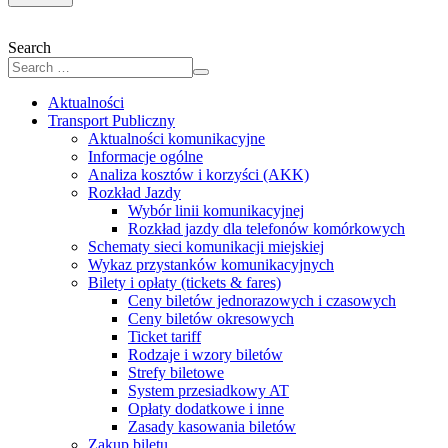
Search
Aktualności
Transport Publiczny
Aktualności komunikacyjne
Informacje ogólne
Analiza kosztów i korzyści (AKK)
Rozkład Jazdy
Wybór linii komunikacyjnej
Rozkład jazdy dla telefonów komórkowych
Schematy sieci komunikacji miejskiej
Wykaz przystanków komunikacyjnych
Bilety i opłaty (tickets & fares)
Ceny biletów jednorazowych i czasowych
Ceny biletów okresowych
Ticket tariff
Rodzaje i wzory biletów
Strefy biletowe
System przesiadkowy AT
Opłaty dodatkowe i inne
Zasady kasowania biletów
Zakup biletu