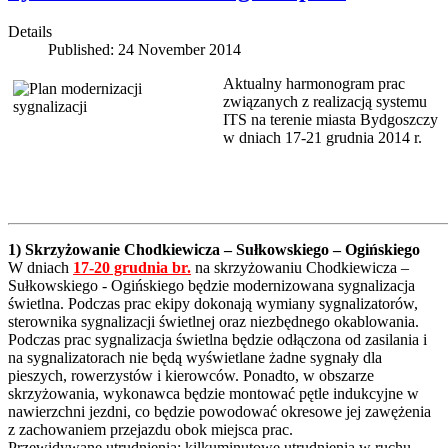
Details
Published: 24 November 2014
Aktualny harmonogram prac
związanych z realizacją systemu
ITS na terenie miasta Bydgoszczy
w dniach 17-21 grudnia 2014 r.
1) Skrzyżowanie Chodkiewicza – Sułkowskiego – Ogińskiego
W dniach
17-20 grudnia
br.
na skrzyżowaniu Chodkiewicza –
Sułkowskiego - Ogińskiego będzie modernizowana sygnalizacja
świetlna. Podczas prac ekipy dokonają wymiany sygnalizatorów,
sterownika sygnalizacji świetlnej oraz niezbędnego okablowania.
Podczas prac sygnalizacja świetlna będzie odłączona od zasilania i
na sygnalizatorach nie będą wyświetlane żadne sygnały dla
pieszych, rowerzystów i kierowców. Ponadto, w obszarze
skrzyżowania, wykonawca będzie montować pętle indukcyjne w
nawierzchni jezdni, co będzie powodować okresowe jej zawężenia
z zachowaniem przejazdu obok miejsca prac.
Przewidywane utrudnienia:
kilkuminutowe utrudnienia w ruchu