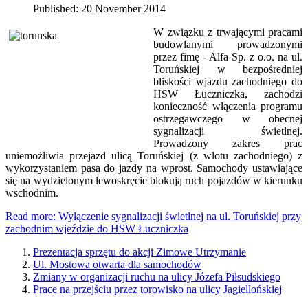
Published: 20 November 2014
W związku z trwającymi pracami
budowlanymi prowadzonymi
przez fimę - Alfa Sp. z o.o. na ul.
Toruńskiej w bezpośredniej
bliskości wjazdu zachodniego do
HSW Łuczniczka, zachodzi
konieczność włączenia programu
ostrzegawczego w obecnej
sygnalizacji świetlnej.
Prowadzony zakres prac
uniemożliwia przejazd ulicą Toruńskiej (z wlotu zachodniego) z
wykorzystaniem pasa do jazdy na wprost. Samochody ustawiające
się na wydzielonym lewoskręcie blokują ruch pojazdów w kierunku
wschodnim.
Read more: Wyłączenie sygnalizacji świetlnej na ul. Toruńskiej przy
zachodnim wjeździe do HSW Łuczniczka
Prezentacja sprzętu do akcji Zimowe Utrzymanie
Ul. Mostowa otwarta dla samochodów
Zmiany w organizacji ruchu na ulicy Józefa Piłsudskiego
Prace na przejściu przez torowisko na ulicy Jagiellońskiej