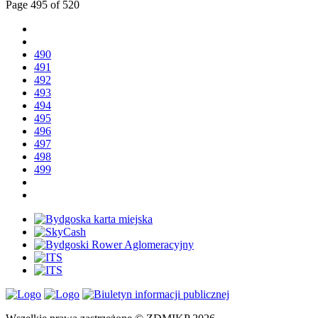
Page 495 of 520
490
491
492
493
494
495
496
497
498
499