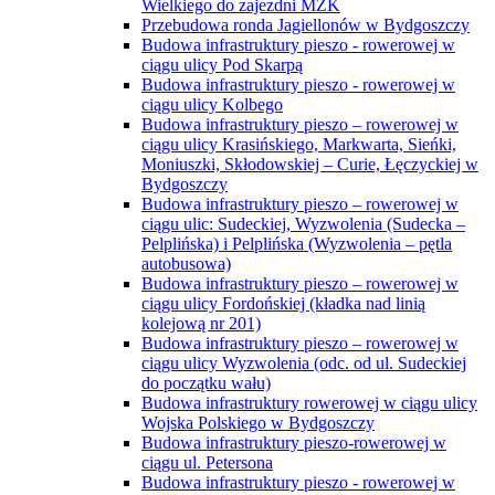
Wielkiego do zajezdni MZK
Przebudowa ronda Jagiellonów w Bydgoszczy
Budowa infrastruktury pieszo - rowerowej w
ciągu ulicy Pod Skarpą
Budowa infrastruktury pieszo - rowerowej w
ciągu ulicy Kolbego
Budowa infrastruktury pieszo – rowerowej w
ciągu ulicy Krasińskiego, Markwarta, Sieńki,
Moniuszki, Skłodowskiej – Curie, Łęczyckiej w
Bydgoszczy
Budowa infrastruktury pieszo – rowerowej w
ciągu ulic: Sudeckiej, Wyzwolenia (Sudecka –
Pelplińska) i Pelplińska (Wyzwolenia – pętla
autobusowa)
Budowa infrastruktury pieszo – rowerowej w
ciągu ulicy Fordońskiej (kładka nad linią
kolejową nr 201)
Budowa infrastruktury pieszo – rowerowej w
ciągu ulicy Wyzwolenia (odc. od ul. Sudeckiej
do początku wału)
Budowa infrastruktury rowerowej w ciągu ulicy
Wojska Polskiego w Bydgoszczy
Budowa infrastruktury pieszo-rowerowej w
ciągu ul. Petersona
Budowa infrastruktury pieszo - rowerowej w