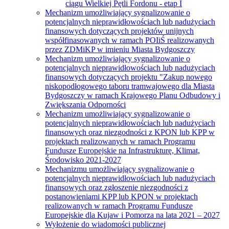
ciągu Wielkiej Pętli Fordonu - etap I
Mechanizm umożliwiający sygnalizowanie o
potencjalnych nieprawidłowościach lub nadużyciach
finansowych dotyczących projektów unijnych
współfinasowanych w ramach POIiŚ realizowanych
przez ZDMiKP w imieniu Miasta Bydgoszczy
Mechanizm umożliwiający sygnalizowanie o
potencjalnych nieprawidłowościach lub nadużyciach
finansowych dotyczących projektu "Zakup nowego
niskopodłogowego taboru tramwajowego dla Miasta
Bydgoszczy w ramach Krajowego Planu Odbudowy i
Zwiększania Odporności
Mechanizm umożliwiający sygnalizowanie o
potencjalnych nieprawidłowościach lub nadużyciach
finansowych oraz niezgodności z KPON lub KPP w
projektach realizowanych w ramach Programu
Fundusze Europejskie na Infrastrukturę, Klimat,
Środowisko 2021-2027
Mechanizmu umożliwiający sygnalizowanie o
potencjalnych nieprawidłowościach lub nadużyciach
finansowych oraz zgłoszenie niezgodności z
postanowieniami KPP lub KPON w projektach
realizowanych w ramach Programu Fundusze
Europejskie dla Kujaw i Pomorza na lata 2021 – 2027
Wyłożenie do wiadomości publicznej