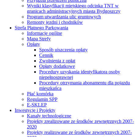
Przyjazna przestrzeń publiczna
Wyniki klasyfikacji miejskiego odcinka TNT w
granicach administracyjnych miasta Bydgoszczy
Program utwardzania ulic gruntowych
Remonty jezdni i chodników
Strefa Płatnego Parkowania
Informacje ogólne
Mapa Strefy
Opłaty
Sposób uiszczenia opłaty
Cennik
Zwolnienia z opłat
Opłaty dodatkowe
Procedury uzyskania identyfikatora osoby
niepełnosprawnej
Procedury otrzymania abonamentu dla pojazdu
mieszkańca
Płać komórką
Regulamin SPP
E-SKLEP
Inwestycje i Projekty
Kanały technologiczne
Projekty zrealizowane ze środków zewnętrznych 2007-
2020
Projekty realizowane ze środków zewnętrznych 2007-