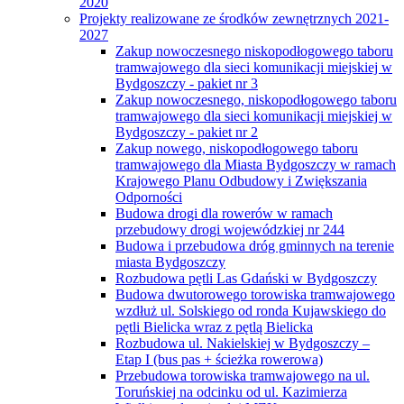
2020
Projekty realizowane ze środków zewnętrznych 2021-
2027
Zakup nowoczesnego niskopodłogowego taboru
tramwajowego dla sieci komunikacji miejskiej w
Bydgoszczy - pakiet nr 3
Zakup nowoczesnego, niskopodłogowego taboru
tramwajowego dla sieci komunikacji miejskiej w
Bydgoszczy - pakiet nr 2
Zakup nowego, niskopodłogowego taboru
tramwajowego dla Miasta Bydgoszczy w ramach
Krajowego Planu Odbudowy i Zwiększania
Odporności
Budowa drogi dla rowerów w ramach
przebudowy drogi wojewódzkiej nr 244
Budowa i przebudowa dróg gminnych na terenie
miasta Bydgoszczy
Rozbudowa pętli Las Gdański w Bydgoszczy
Budowa dwutorowego torowiska tramwajowego
wzdłuż ul. Solskiego od ronda Kujawskiego do
pętli Bielicka wraz z pętlą Bielicka
Rozbudowa ul. Nakielskiej w Bydgoszczy –
Etap I (bus pas + ścieżka rowerowa)
Przebudowa torowiska tramwajowego na ul.
Toruńskiej na odcinku od ul. Kazimierza