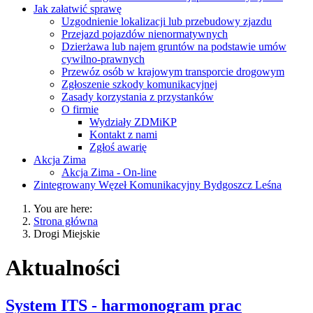
Jak załatwić sprawę
Uzgodnienie lokalizacji lub przebudowy zjazdu
Przejazd pojazdów nienormatywnych
Dzierżawa lub najem gruntów na podstawie umów
cywilno-prawnych
Przewóz osób w krajowym transporcie drogowym
Zgłoszenie szkody komunikacyjnej
Zasady korzystania z przystanków
O firmie
Wydziały ZDMiKP
Kontakt z nami
Zgłoś awarię
Akcja Zima
Akcja Zima - On-line
Zintegrowany Węzeł Komunikacyjny Bydgoszcz Leśna
You are here:
Strona główna
Drogi Miejskie
Aktualności
System ITS - harmonogram prac