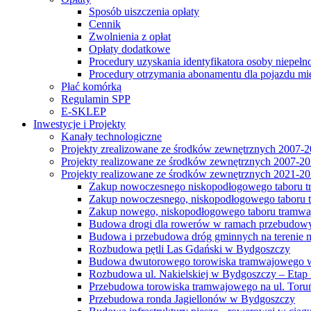
Sposób uiszczenia opłaty
Cennik
Zwolnienia z opłat
Opłaty dodatkowe
Procedury uzyskania identyfikatora osoby niepełn
Procedury otrzymania abonamentu dla pojazdu mi
Płać komórką
Regulamin SPP
E-SKLEP
Inwestycje i Projekty
Kanały technologiczne
Projekty zrealizowane ze środków zewnętrznych 2007-
Projekty realizowane ze środków zewnętrznych 2007-2
Projekty realizowane ze środków zewnętrznych 2021-2
Zakup nowoczesnego niskopodłogowego taboru tra
Zakup nowoczesnego, niskopodłogowego taboru tr
Zakup nowego, niskopodłogowego taboru tramwa
Budowa drogi dla rowerów w ramach przebudowy
Budowa i przebudowa dróg gminnych na terenie 
Rozbudowa pętli Las Gdański w Bydgoszczy
Budowa dwutorowego torowiska tramwajowego wzdłu
Rozbudowa ul. Nakielskiej w Bydgoszczy – Etap I
Przebudowa torowiska tramwajowego na ul. Toruń
Przebudowa ronda Jagiellonów w Bydgoszczy