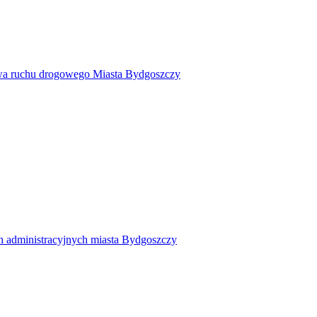
twa ruchu drogowego Miasta Bydgoszczy
h administracyjnych miasta Bydgoszczy