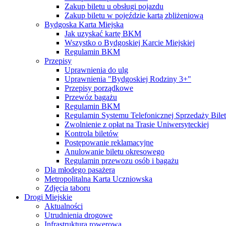
Zakup biletu u obsługi pojazdu
Zakup biletu w pojeździe kartą zbliżeniową
Bydgoska Karta Miejska
Jak uzyskać kartę BKM
Wszystko o Bydgoskiej Karcie Miejskiej
Regulamin BKM
Przepisy
Uprawnienia do ulg
Uprawnienia "Bydgoskiej Rodziny 3+"
Przepisy porządkowe
Przewóz bagażu
Regulamin BKM
Regulamin Systemu Telefonicznej Sprzedaży Bile
Zwolnienie z opłat na Trasie Uniwersyteckiej
Kontrola biletów
Postępowanie reklamacyjne
Anulowanie biletu okresowego
Regulamin przewozu osób i bagażu
Dla młodego pasażera
Metropolitalna Karta Uczniowska
Zdjęcia taboru
Drogi Miejskie
Aktualności
Utrudnienia drogowe
Infrastruktura rowerowa