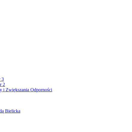
 3
r 2
 i Zwiększania Odporności
lą Bielicka