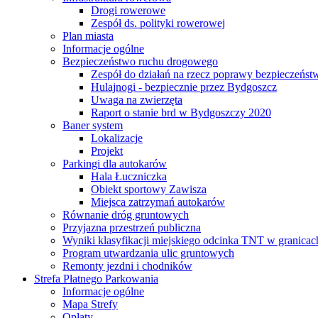
Drogi rowerowe
Zespół ds. polityki rowerowej
Plan miasta
Informacje ogólne
Bezpieczeństwo ruchu drogowego
Zespół do działań na rzecz poprawy bezpieczeńs
Hulajnogi - bezpiecznie przez Bydgoszcz
Uwaga na zwierzęta
Raport o stanie brd w Bydgoszczy 2020
Baner system
Lokalizacje
Projekt
Parkingi dla autokarów
Hala Łuczniczka
Obiekt sportowy Zawisza
Miejsca zatrzymań autokarów
Równanie dróg gruntowych
Przyjazna przestrzeń publiczna
Wyniki klasyfikacji miejskiego odcinka TNT w granicac
Program utwardzania ulic gruntowych
Remonty jezdni i chodników
Strefa Płatnego Parkowania
Informacje ogólne
Mapa Strefy
Opłaty