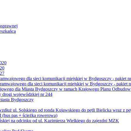
osprawnej
eszkańca
2020
020
027
mwajowego dla sieci komunikacji miejskiej w Bydgoszczy - pakiet nr
amwajowego dla sieci komunikacji miejskiej w Bydgoszczy - pakiet n
jowego dla Miasta Bydgoszczy w ramach Krajowego Planu Odbudowy
 drogi wojewódzkiej nr 244
miasta Bydgoszczy
ż ul. Solskiego od ronda Kujawskiego do pętli Bielicka wraz z pęt
 (bus pas + ścieżka rowerowa)
skiej na odcinku od ul. Kazimierza Wielkiego do zajezdni MZK