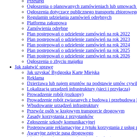
Przetargi
Ogłoszenia o planowanych zamówieniach lub umowac
Ogłoszenia dotyczące publicznego transportu zbioroweg
Regulamin udzielania zamówień odrębnych
Platforma zakupowa
Zamówienia odrębne
Plan postępowań o udzielenie zamówień na rok 2022
Plan postępowań o udzielenie zamówień na rok 2023
Plan postępowań o udzielenie zamówień na rok 2024
Plan postępowań o udzielenie zamówień na rok 2025
Plan postępowań o udzielenie zamówień na rok 2026
Ogłoszenia o zbyciu majątku
Jak załatwić sprawę
Jak uzyskać Bydgoską Kartę Miejską
Reklama
Dzierżawa lub najem gruntów na podstawie umów cywi
Lokalizacja urządzeń infrastruktury (sieci i przyłącza)
Prowadzenie robót (rozkopy)
Prowadzenie robót związanych z budowa i przebudową k
Wbudowanie urządzeń infrastruktury
Przewóz osób w krajowym transporcie drogowym
Zasady korzystania z przystanków
Zgłoszenie szkody komunikacyjnej
Postępowanie reklamacyjne z tytułu korzystania z usłu
Awaryjne zajęcie pasa drogowego