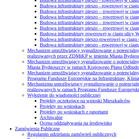
Budowa infrastruktury pieszo - rowerowej w ciąg
Budowa infrastruktury pieszo - rowerowej w ciąg
Budowa infrastruktury pieszo – rowerowej w ciąg
Budowa infrastruktury pieszo – rowerowej w ciągu
Budowa infrastruktury pieszo – rowerowej w ciągu
Budowa infrastruktury pieszo – rowerowej w ciągu
Budowa infrastruktury rowerowej w ciągu ulicy 
Budowa infrastruktury pieszo-rowerowej w ciągu u
Budowa infrastruktury pieszo - rowerowej w ciągu 
Mechanizm umożliwiający sygnalizowanie o potencjaln
realizowanych przez ZDMiKP w imieniu Miasta Bydgo
Mechanizm umożliwiający sygnalizowanie o potencjaln
Miasta Bydgoszczy w ramach Krajowego Planu Odbudo
Mechanizm umożliwiający sygnalizowanie o potencjaln
Programu Fundusze Europejskie na Infrastrukturę, Klim
Mechanizmu umożliwiający sygnalizowanie o potencjaln
realizowanych w ramach Programu Fundusze Europejskie
Wyłożenie do wiadomości publicznej
Projekty oczekujące na wnioski Mieszkańców
Projekty po wnioskach
Projekty po wnioskach z raportami
Archiwalne
Ocena oddziaływania na środowisko
Zamówienia Publiczne
Regulamin udzielania zamówień publicznych