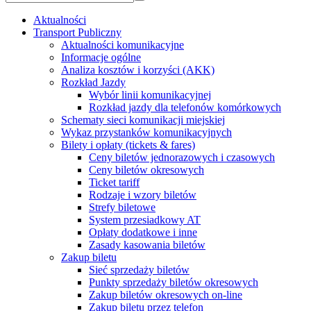
Aktualności
Transport Publiczny
Aktualności komunikacyjne
Informacje ogólne
Analiza kosztów i korzyści (AKK)
Rozkład Jazdy
Wybór linii komunikacyjnej
Rozkład jazdy dla telefonów komórkowych
Schematy sieci komunikacji miejskiej
Wykaz przystanków komunikacyjnych
Bilety i opłaty (tickets & fares)
Ceny biletów jednorazowych i czasowych
Ceny biletów okresowych
Ticket tariff
Rodzaje i wzory biletów
Strefy biletowe
System przesiadkowy AT
Opłaty dodatkowe i inne
Zasady kasowania biletów
Zakup biletu
Sieć sprzedaży biletów
Punkty sprzedaży biletów okresowych
Zakup biletów okresowych on-line
Zakup biletu przez telefon