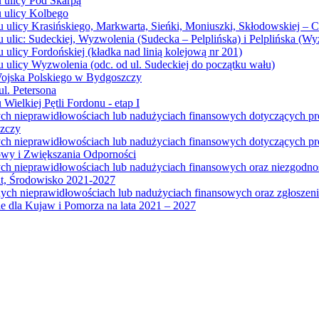
u ulicy Pod Skarpą
u ulicy Kolbego
u ulicy Krasińskiego, Markwarta, Sieńki, Moniuszki, Skłodowskiej – 
 ulic: Sudeckiej, Wyzwolenia (Sudecka – Pelplińska) i Pelplińska (W
 ulicy Fordońskiej (kładka nad linią kolejową nr 201)
 ulicy Wyzwolenia (odc. od ul. Sudeckiej do początku wału)
Wojska Polskiego w Bydgoszczy
l. Petersona
Wielkiej Pętli Fordonu - etap I
ych nieprawidłowościach lub nadużyciach finansowych dotyczących p
szczy
ych nieprawidłowościach lub nadużyciach finansowych dotyczących 
wy i Zwiększania Odporności
ych nieprawidłowościach lub nadużyciach finansowych oraz niezgodn
at, Środowisko 2021-2027
ych nieprawidłowościach lub nadużyciach finansowych oraz zgłosze
 dla Kujaw i Pomorza na lata 2021 – 2027