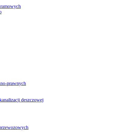
h ramowych
o
lno-prawnych
analizacji deszczowej
g przewozowych