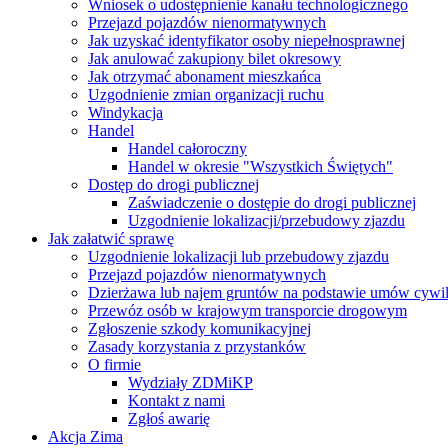
Wniosek o udostępnienie kanału technologicznego
Przejazd pojazdów nienormatywnych
Jak uzyskać identyfikator osoby niepełnosprawnej
Jak anulować zakupiony bilet okresowy
Jak otrzymać abonament mieszkańca
Uzgodnienie zmian organizacji ruchu
Windykacja
Handel
Handel całoroczny
Handel w okresie "Wszystkich Świętych"
Dostęp do drogi publicznej
Zaświadczenie o dostępie do drogi publicznej
Uzgodnienie lokalizacji/przebudowy zjazdu
Jak załatwić sprawę
Uzgodnienie lokalizacji lub przebudowy zjazdu
Przejazd pojazdów nienormatywnych
Dzierżawa lub najem gruntów na podstawie umów cywi
Przewóz osób w krajowym transporcie drogowym
Zgłoszenie szkody komunikacyjnej
Zasady korzystania z przystanków
O firmie
Wydziały ZDMiKP
Kontakt z nami
Zgłoś awarię
Akcja Zima