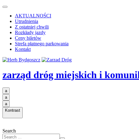
AKTUALNOŚCI
Utrudnienia
Z ostatniej chwili
Rozkłady jazdy
Ceny biletów
Strefa płatnego parkowania
Kontakt
zarząd dróg miejskich i komuni
a
a
a
Kontrast
Search