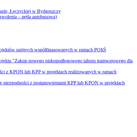
Curie, Łęczyckiej w Bydgoszczy
yzwolenia – pętla autobusowa)
rojektów unijnych współfinasowanych w ramach POIiŚ
projektu "Zakup nowego niskopodłogowego taboru tramwajowego dla
ości z KPON lub KPP w projektach realizowanych w ramach
nie niezgodności z postanowieniami KPP lub KPON w projektach