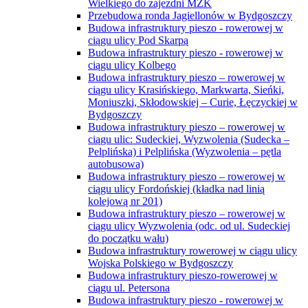
Wielkiego do zajezdni MZK
Przebudowa ronda Jagiellonów w Bydgoszczy
Budowa infrastruktury pieszo - rowerowej w
ciągu ulicy Pod Skarpą
Budowa infrastruktury pieszo - rowerowej w
ciągu ulicy Kolbego
Budowa infrastruktury pieszo – rowerowej w
ciągu ulicy Krasińskiego, Markwarta, Sieńki,
Moniuszki, Skłodowskiej – Curie, Łęczyckiej w
Bydgoszczy
Budowa infrastruktury pieszo – rowerowej w
ciągu ulic: Sudeckiej, Wyzwolenia (Sudecka –
Pelplińska) i Pelplińska (Wyzwolenia – pętla
autobusowa)
Budowa infrastruktury pieszo – rowerowej w
ciągu ulicy Fordońskiej (kładka nad linią
kolejową nr 201)
Budowa infrastruktury pieszo – rowerowej w
ciągu ulicy Wyzwolenia (odc. od ul. Sudeckiej
do początku wału)
Budowa infrastruktury rowerowej w ciągu ulicy
Wojska Polskiego w Bydgoszczy
Budowa infrastruktury pieszo-rowerowej w
ciągu ul. Petersona
Budowa infrastruktury pieszo - rowerowej w