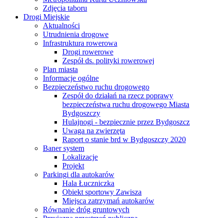
Zdjęcia taboru
Drogi Miejskie
Aktualności
Utrudnienia drogowe
Infrastruktura rowerowa
Drogi rowerowe
Zespół ds. polityki rowerowej
Plan miasta
Informacje ogólne
Bezpieczeństwo ruchu drogowego
Zespół do działań na rzecz poprawy
bezpieczeństwa ruchu drogowego Miasta
Bydgoszczy
Hulajnogi - bezpiecznie przez Bydgoszcz
Uwaga na zwierzęta
Raport o stanie brd w Bydgoszczy 2020
Baner system
Lokalizacje
Projekt
Parkingi dla autokarów
Hala Łuczniczka
Obiekt sportowy Zawisza
Miejsca zatrzymań autokarów
Równanie dróg gruntowych