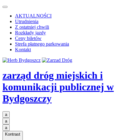
AKTUALNOŚCI
Utrudnienia
Z ostatniej chwili
Rozkłady jazdy
Ceny biletów
Strefa płatnego parkowania
Kontakt
zarząd dróg miejskich i
komunikacji publicznej
w
Bydgoszczy
a
a
a
Kontrast