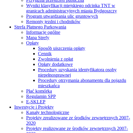
Przyjazna przestrzeń publiczna
Wyniki klasyfikacji miejskiego odcinka TNT w
granicach administracyjnych miasta Bydgoszczy
Program utwardzania ulic gruntowych
Remonty jezdni i chodników
Strefa Płatnego Parkowania
Informacje ogólne
Mapa Strefy
Opłaty
Sposób uiszczenia opłaty
Cennik
Zwolnienia z opłat
Opłaty dodatkowe
Procedury uzyskania identyfikatora osoby
niepełnosprawnej
Procedury otrzymania abonamentu dla pojazdu
mieszkańca
Płać komórką
Regulamin SPP
E-SKLEP
Inwestycje i Projekty
Kanały technologiczne
Projekty zrealizowane ze środków zewnętrznych 2007-
2020
Projekty realizowane ze środków zewnętrznych 2007-