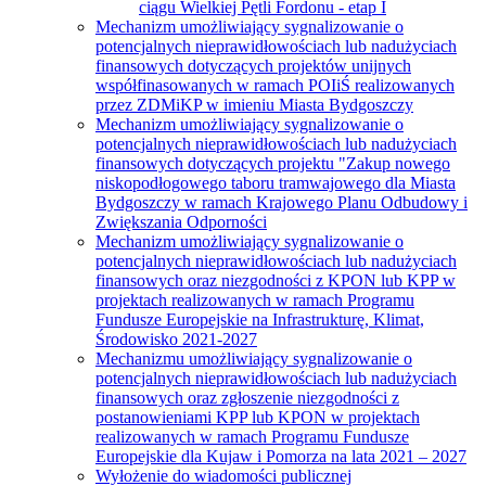
ciągu Wielkiej Pętli Fordonu - etap I
Mechanizm umożliwiający sygnalizowanie o
potencjalnych nieprawidłowościach lub nadużyciach
finansowych dotyczących projektów unijnych
współfinasowanych w ramach POIiŚ realizowanych
przez ZDMiKP w imieniu Miasta Bydgoszczy
Mechanizm umożliwiający sygnalizowanie o
potencjalnych nieprawidłowościach lub nadużyciach
finansowych dotyczących projektu "Zakup nowego
niskopodłogowego taboru tramwajowego dla Miasta
Bydgoszczy w ramach Krajowego Planu Odbudowy i
Zwiększania Odporności
Mechanizm umożliwiający sygnalizowanie o
potencjalnych nieprawidłowościach lub nadużyciach
finansowych oraz niezgodności z KPON lub KPP w
projektach realizowanych w ramach Programu
Fundusze Europejskie na Infrastrukturę, Klimat,
Środowisko 2021-2027
Mechanizmu umożliwiający sygnalizowanie o
potencjalnych nieprawidłowościach lub nadużyciach
finansowych oraz zgłoszenie niezgodności z
postanowieniami KPP lub KPON w projektach
realizowanych w ramach Programu Fundusze
Europejskie dla Kujaw i Pomorza na lata 2021 – 2027
Wyłożenie do wiadomości publicznej