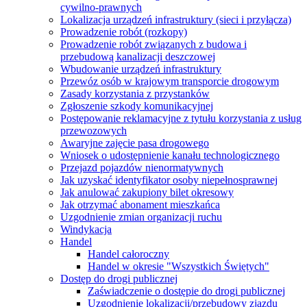
cywilno-prawnych
Lokalizacja urządzeń infrastruktury (sieci i przyłącza)
Prowadzenie robót (rozkopy)
Prowadzenie robót związanych z budowa i
przebudową kanalizacji deszczowej
Wbudowanie urządzeń infrastruktury
Przewóz osób w krajowym transporcie drogowym
Zasady korzystania z przystanków
Zgłoszenie szkody komunikacyjnej
Postępowanie reklamacyjne z tytułu korzystania z usług
przewozowych
Awaryjne zajęcie pasa drogowego
Wniosek o udostępnienie kanału technologicznego
Przejazd pojazdów nienormatywnych
Jak uzyskać identyfikator osoby niepełnosprawnej
Jak anulować zakupiony bilet okresowy
Jak otrzymać abonament mieszkańca
Uzgodnienie zmian organizacji ruchu
Windykacja
Handel
Handel całoroczny
Handel w okresie "Wszystkich Świętych"
Dostęp do drogi publicznej
Zaświadczenie o dostępie do drogi publicznej
Uzgodnienie lokalizacji/przebudowy zjazdu