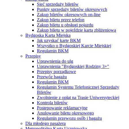
Sieć sprzedaży biletów
Punkty sprzedaży biletów okresowych
Zakup biletów okresowych on-line
Zakup biletu przez telefon
Zakup biletu u obsługi pojazdu
Zakup biletu w pojeździe kartą zbliżeniową
Bydgoska Karta Miejska
Jak uzyskać kartę BKM
Wszystko o Bydgoskiej Karcie Miejskiej
Regulamin BKM
Przepisy
Uprawnienia do ulg
Uprawnienia "Bydgoskiej Rodziny 3+"
Przepisy porządkowe
Przewóz bagażu
Regulamin BKM
Regulamin Systemu Telefonicznej Sprzedaży
Biletów
Zwolnienie z opłat na Trasie Uniwersyteckiej
Kontrola biletów
Postępowanie reklamacyjne
Anulowanie biletu okresowego
Regulamin przewozu osób i bagażu
Dla młodego pasażera
Metropolitalna Karta Uczniowska