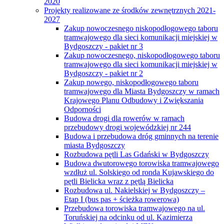
2020
Projekty realizowane ze środków zewnętrznych 2021-
2027
Zakup nowoczesnego niskopodłogowego taboru
tramwajowego dla sieci komunikacji miejskiej w
Bydgoszczy - pakiet nr 3
Zakup nowoczesnego, niskopodłogowego taboru
tramwajowego dla sieci komunikacji miejskiej w
Bydgoszczy - pakiet nr 2
Zakup nowego, niskopodłogowego taboru
tramwajowego dla Miasta Bydgoszczy w ramach
Krajowego Planu Odbudowy i Zwiększania
Odporności
Budowa drogi dla rowerów w ramach
przebudowy drogi wojewódzkiej nr 244
Budowa i przebudowa dróg gminnych na terenie
miasta Bydgoszczy
Rozbudowa pętli Las Gdański w Bydgoszczy
Budowa dwutorowego torowiska tramwajowego
wzdłuż ul. Solskiego od ronda Kujawskiego do
pętli Bielicka wraz z pętlą Bielicka
Rozbudowa ul. Nakielskiej w Bydgoszczy –
Etap I (bus pas + ścieżka rowerowa)
Przebudowa torowiska tramwajowego na ul.
Toruńskiej na odcinku od ul. Kazimierza