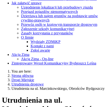
Jak załatwić sprawę
Uzgodnienie lokalizacji lub przebudowy zjazdu
Przejazd pojazdów nienormatywnych
Dzierżawa lub najem gruntów na podstawie umów
cywilno-prawnych
Przewóz osób w krajowym transporcie drogowym
Zgłoszenie szkody komunikacyjnej
Zasady korzystania z przystanków
O firmie
Wydziały ZDMiKP
Kontakt z nami
Zgłoś awarię
Akcja Zima
Akcja Zima - On-line
Zintegrowany Węzeł Komunikacyjny Bydgoszcz Leśna
You are here:
Strona główna
Drogi Miejskie
Utrudnienia drogowe
Utrudnienia na ul. Marcinkowskiego, Obrońców Bydgoszczy
Utrudnienia na ul.