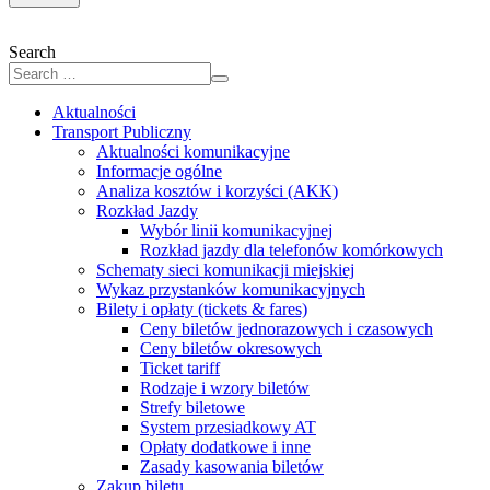
Search
Aktualności
Transport Publiczny
Aktualności komunikacyjne
Informacje ogólne
Analiza kosztów i korzyści (AKK)
Rozkład Jazdy
Wybór linii komunikacyjnej
Rozkład jazdy dla telefonów komórkowych
Schematy sieci komunikacji miejskiej
Wykaz przystanków komunikacyjnych
Bilety i opłaty (tickets & fares)
Ceny biletów jednorazowych i czasowych
Ceny biletów okresowych
Ticket tariff
Rodzaje i wzory biletów
Strefy biletowe
System przesiadkowy AT
Opłaty dodatkowe i inne
Zasady kasowania biletów
Zakup biletu