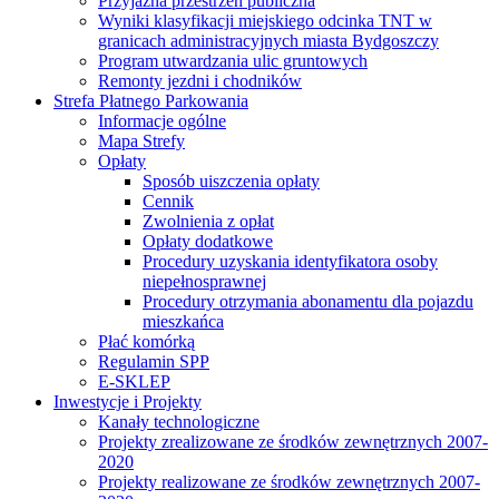
Przyjazna przestrzeń publiczna
Wyniki klasyfikacji miejskiego odcinka TNT w
granicach administracyjnych miasta Bydgoszczy
Program utwardzania ulic gruntowych
Remonty jezdni i chodników
Strefa Płatnego Parkowania
Informacje ogólne
Mapa Strefy
Opłaty
Sposób uiszczenia opłaty
Cennik
Zwolnienia z opłat
Opłaty dodatkowe
Procedury uzyskania identyfikatora osoby
niepełnosprawnej
Procedury otrzymania abonamentu dla pojazdu
mieszkańca
Płać komórką
Regulamin SPP
E-SKLEP
Inwestycje i Projekty
Kanały technologiczne
Projekty zrealizowane ze środków zewnętrznych 2007-
2020
Projekty realizowane ze środków zewnętrznych 2007-