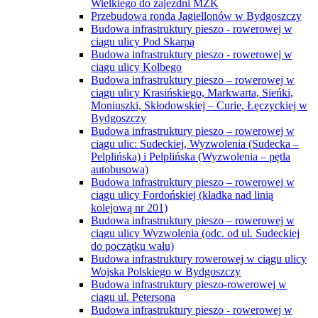
Wielkiego do zajezdni MZK
Przebudowa ronda Jagiellonów w Bydgoszczy
Budowa infrastruktury pieszo - rowerowej w
ciągu ulicy Pod Skarpą
Budowa infrastruktury pieszo - rowerowej w
ciągu ulicy Kolbego
Budowa infrastruktury pieszo – rowerowej w
ciągu ulicy Krasińskiego, Markwarta, Sieńki,
Moniuszki, Skłodowskiej – Curie, Łęczyckiej w
Bydgoszczy
Budowa infrastruktury pieszo – rowerowej w
ciągu ulic: Sudeckiej, Wyzwolenia (Sudecka –
Pelplińska) i Pelplińska (Wyzwolenia – pętla
autobusowa)
Budowa infrastruktury pieszo – rowerowej w
ciągu ulicy Fordońskiej (kładka nad linią
kolejową nr 201)
Budowa infrastruktury pieszo – rowerowej w
ciągu ulicy Wyzwolenia (odc. od ul. Sudeckiej
do początku wału)
Budowa infrastruktury rowerowej w ciągu ulicy
Wojska Polskiego w Bydgoszczy
Budowa infrastruktury pieszo-rowerowej w
ciągu ul. Petersona
Budowa infrastruktury pieszo - rowerowej w