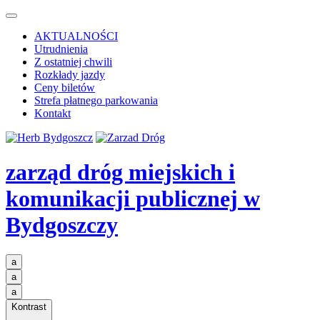
AKTUALNOŚCI
Utrudnienia
Z ostatniej chwili
Rozkłady jazdy
Ceny biletów
Strefa płatnego parkowania
Kontakt
zarząd dróg miejskich i
komunikacji publicznej
w
Bydgoszczy
a
a
a
Kontrast