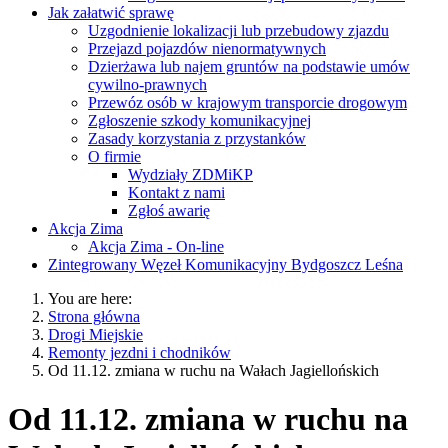
Jak załatwić sprawę
Uzgodnienie lokalizacji lub przebudowy zjazdu
Przejazd pojazdów nienormatywnych
Dzierżawa lub najem gruntów na podstawie umów
cywilno-prawnych
Przewóz osób w krajowym transporcie drogowym
Zgłoszenie szkody komunikacyjnej
Zasady korzystania z przystanków
O firmie
Wydziały ZDMiKP
Kontakt z nami
Zgłoś awarię
Akcja Zima
Akcja Zima - On-line
Zintegrowany Węzeł Komunikacyjny Bydgoszcz Leśna
You are here:
Strona główna
Drogi Miejskie
Remonty jezdni i chodników
Od 11.12. zmiana w ruchu na Wałach Jagiellońskich
Od 11.12. zmiana w ruchu na