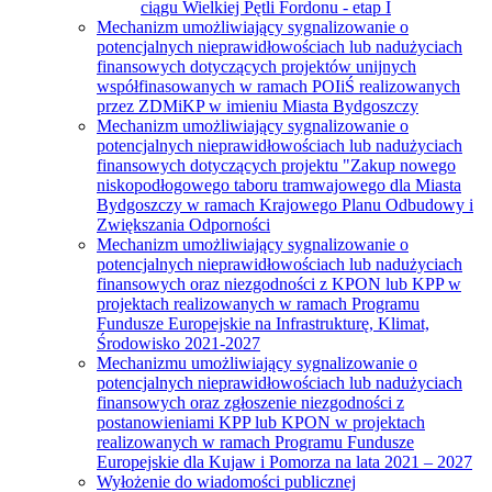
ciągu Wielkiej Pętli Fordonu - etap I
Mechanizm umożliwiający sygnalizowanie o
potencjalnych nieprawidłowościach lub nadużyciach
finansowych dotyczących projektów unijnych
współfinasowanych w ramach POIiŚ realizowanych
przez ZDMiKP w imieniu Miasta Bydgoszczy
Mechanizm umożliwiający sygnalizowanie o
potencjalnych nieprawidłowościach lub nadużyciach
finansowych dotyczących projektu "Zakup nowego
niskopodłogowego taboru tramwajowego dla Miasta
Bydgoszczy w ramach Krajowego Planu Odbudowy i
Zwiększania Odporności
Mechanizm umożliwiający sygnalizowanie o
potencjalnych nieprawidłowościach lub nadużyciach
finansowych oraz niezgodności z KPON lub KPP w
projektach realizowanych w ramach Programu
Fundusze Europejskie na Infrastrukturę, Klimat,
Środowisko 2021-2027
Mechanizmu umożliwiający sygnalizowanie o
potencjalnych nieprawidłowościach lub nadużyciach
finansowych oraz zgłoszenie niezgodności z
postanowieniami KPP lub KPON w projektach
realizowanych w ramach Programu Fundusze
Europejskie dla Kujaw i Pomorza na lata 2021 – 2027
Wyłożenie do wiadomości publicznej