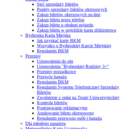
Sieć sprzedaży biletów
Punkty sprzedaży biletów okresowych
Zakup biletów okresowych on-line
Zakup biletu przez telefon
Zakup biletu u obsługi pojazdu
Zakup biletu w pojeździe kartą zbliżeniową
Bydgoska Karta Miejska
Jak uzyskać kartę BKM
Wszystko o Bydgoskiej Karcie Miejskiej
Regulamin BKM
Przepisy
Uprawnienia do ulg
Uprawnienia "Bydgoskiej Rodziny 3+"
Przepisy porządkowe
Przewóz bagażu
Regulamin BKM
Regulamin Systemu Telefonicznej Sprzedaży
Biletów
Zwolnienie z opłat na Trasie Uniwersyteckiej
Kontrola biletów
Postępowanie reklamacyjne
Anulowanie biletu okresowego
Regulamin przewozu osób i bagażu
Dla młodego pasażera
Metropolitalna Karta Uczniowska