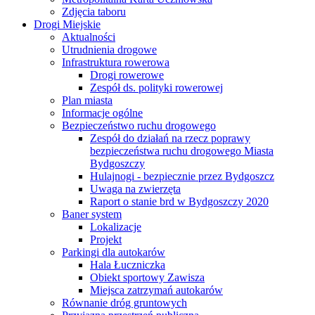
Zdjęcia taboru
Drogi Miejskie
Aktualności
Utrudnienia drogowe
Infrastruktura rowerowa
Drogi rowerowe
Zespół ds. polityki rowerowej
Plan miasta
Informacje ogólne
Bezpieczeństwo ruchu drogowego
Zespół do działań na rzecz poprawy
bezpieczeństwa ruchu drogowego Miasta
Bydgoszczy
Hulajnogi - bezpiecznie przez Bydgoszcz
Uwaga na zwierzęta
Raport o stanie brd w Bydgoszczy 2020
Baner system
Lokalizacje
Projekt
Parkingi dla autokarów
Hala Łuczniczka
Obiekt sportowy Zawisza
Miejsca zatrzymań autokarów
Równanie dróg gruntowych