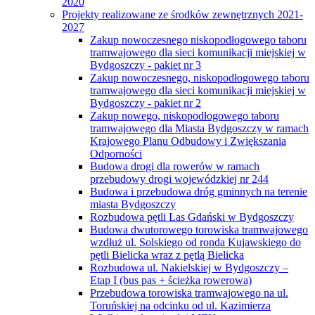
2020
Projekty realizowane ze środków zewnętrznych 2021-
2027
Zakup nowoczesnego niskopodłogowego taboru
tramwajowego dla sieci komunikacji miejskiej w
Bydgoszczy - pakiet nr 3
Zakup nowoczesnego, niskopodłogowego taboru
tramwajowego dla sieci komunikacji miejskiej w
Bydgoszczy - pakiet nr 2
Zakup nowego, niskopodłogowego taboru
tramwajowego dla Miasta Bydgoszczy w ramach
Krajowego Planu Odbudowy i Zwiększania
Odporności
Budowa drogi dla rowerów w ramach
przebudowy drogi wojewódzkiej nr 244
Budowa i przebudowa dróg gminnych na terenie
miasta Bydgoszczy
Rozbudowa pętli Las Gdański w Bydgoszczy
Budowa dwutorowego torowiska tramwajowego
wzdłuż ul. Solskiego od ronda Kujawskiego do
pętli Bielicka wraz z pętlą Bielicka
Rozbudowa ul. Nakielskiej w Bydgoszczy –
Etap I (bus pas + ścieżka rowerowa)
Przebudowa torowiska tramwajowego na ul.
Toruńskiej na odcinku od ul. Kazimierza