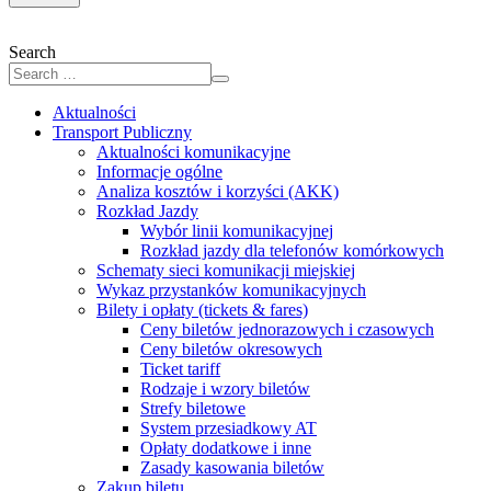
Search
Aktualności
Transport Publiczny
Aktualności komunikacyjne
Informacje ogólne
Analiza kosztów i korzyści (AKK)
Rozkład Jazdy
Wybór linii komunikacyjnej
Rozkład jazdy dla telefonów komórkowych
Schematy sieci komunikacji miejskiej
Wykaz przystanków komunikacyjnych
Bilety i opłaty (tickets & fares)
Ceny biletów jednorazowych i czasowych
Ceny biletów okresowych
Ticket tariff
Rodzaje i wzory biletów
Strefy biletowe
System przesiadkowy AT
Opłaty dodatkowe i inne
Zasady kasowania biletów
Zakup biletu