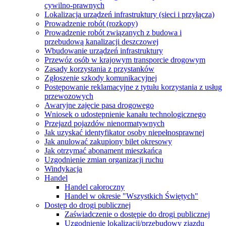
cywilno-prawnych
Lokalizacja urządzeń infrastruktury (sieci i przyłącza)
Prowadzenie robót (rozkopy)
Prowadzenie robót związanych z budowa i
przebudową kanalizacji deszczowej
Wbudowanie urządzeń infrastruktury
Przewóz osób w krajowym transporcie drogowym
Zasady korzystania z przystanków
Zgłoszenie szkody komunikacyjnej
Postępowanie reklamacyjne z tytułu korzystania z usług
przewozowych
Awaryjne zajęcie pasa drogowego
Wniosek o udostępnienie kanału technologicznego
Przejazd pojazdów nienormatywnych
Jak uzyskać identyfikator osoby niepełnosprawnej
Jak anulować zakupiony bilet okresowy
Jak otrzymać abonament mieszkańca
Uzgodnienie zmian organizacji ruchu
Windykacja
Handel
Handel całoroczny
Handel w okresie "Wszystkich Świętych"
Dostęp do drogi publicznej
Zaświadczenie o dostępie do drogi publicznej
Uzgodnienie lokalizacji/przebudowy zjazdu