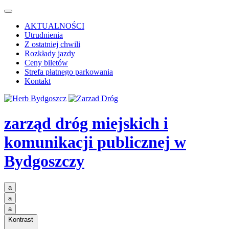
AKTUALNOŚCI
Utrudnienia
Z ostatniej chwili
Rozkłady jazdy
Ceny biletów
Strefa płatnego parkowania
Kontakt
zarząd dróg miejskich i
komunikacji publicznej
w
Bydgoszczy
a
a
a
Kontrast