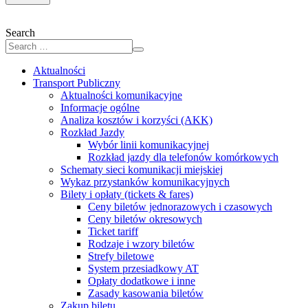
Search
Aktualności
Transport Publiczny
Aktualności komunikacyjne
Informacje ogólne
Analiza kosztów i korzyści (AKK)
Rozkład Jazdy
Wybór linii komunikacyjnej
Rozkład jazdy dla telefonów komórkowych
Schematy sieci komunikacji miejskiej
Wykaz przystanków komunikacyjnych
Bilety i opłaty (tickets & fares)
Ceny biletów jednorazowych i czasowych
Ceny biletów okresowych
Ticket tariff
Rodzaje i wzory biletów
Strefy biletowe
System przesiadkowy AT
Opłaty dodatkowe i inne
Zasady kasowania biletów
Zakup biletu