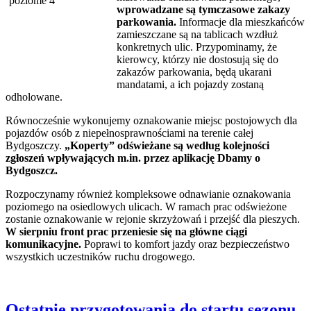
wprowadzane są tymczasowe zakazy
parkowania.
Informacje dla mieszkańców
zamieszczane są na tablicach wzdłuż
konkretnych ulic. Przypominamy, że
kierowcy, którzy nie dostosują się do
zakazów parkowania, będą ukarani
mandatami, a ich pojazdy zostaną
odholowane.
Równocześnie wykonujemy oznakowanie miejsc postojowych dla
pojazdów osób z niepełnosprawnościami na terenie całej
Bydgoszczy.
„Koperty” odświeżane są według kolejności
zgłoszeń wpływających m.in. przez aplikację Dbamy o
Bydgoszcz.
Rozpoczynamy również kompleksowe odnawianie oznakowania
poziomego na osiedlowych ulicach. W ramach prac odświeżone
zostanie oznakowanie w rejonie skrzyżowań i przejść dla pieszych.
W sierpniu front prac przeniesie się na główne ciągi
komunikacyjne.
Poprawi to komfort jazdy oraz bezpieczeństwo
wszystkich uczestników ruchu drogowego.
Ostatnie przygotowania do startu sezonu