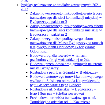
2020
Projekty realizowane ze środków zewnętrznych 2021-
2027
Zakup nowoczesnego niskopodłogowego taboru
tramwajowego dla sieci komunikacji miejskiej w
Bydgoszczy - pakiet nr 3
Zakup nowoczesnego, niskopodłogowego taboru
tramwajowego dla sieci komunikacji miejskiej w
Bydgoszczy - pakiet nr 2
Zakup nowego, niskopodłogowego taboru
tramwajowego dla Miasta Bydgoszczy w ramach
Krajowego Planu Odbudowy i Zwiększania
Odporności
Budowa drogi dla rowerów w ramach
przebudowy drogi wojewódzkiej nr 244
Budowa i przebudowa dróg gminnych na terenie
miasta Bydgoszczy
Rozbudowa pętli Las Gdański w Bydgoszczy
Budowa dwutorowego torowiska tramwajowego
wzdłuż ul. Solskiego od ronda Kujawskiego do
pętli Bielicka wraz z pętlą Bielicka
Rozbudowa ul. Nakielskiej w Bydgoszczy –
Etap I (bus pas + ścieżka rowerowa)
Przebudowa torowiska tramwajowego na ul.
Toruńskiej na odcinku od ul. Kazimierza