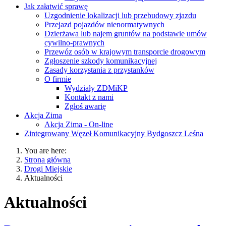
Jak załatwić sprawę
Uzgodnienie lokalizacji lub przebudowy zjazdu
Przejazd pojazdów nienormatywnych
Dzierżawa lub najem gruntów na podstawie umów
cywilno-prawnych
Przewóz osób w krajowym transporcie drogowym
Zgłoszenie szkody komunikacyjnej
Zasady korzystania z przystanków
O firmie
Wydziały ZDMiKP
Kontakt z nami
Zgłoś awarię
Akcja Zima
Akcja Zima - On-line
Zintegrowany Węzeł Komunikacyjny Bydgoszcz Leśna
You are here:
Strona główna
Drogi Miejskie
Aktualności
Aktualności