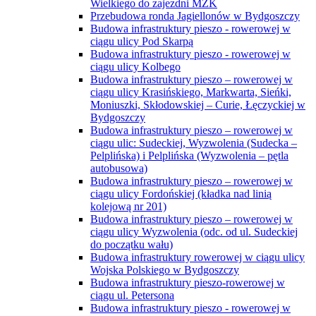
Wielkiego do zajezdni MZK
Przebudowa ronda Jagiellonów w Bydgoszczy
Budowa infrastruktury pieszo - rowerowej w
ciągu ulicy Pod Skarpą
Budowa infrastruktury pieszo - rowerowej w
ciągu ulicy Kolbego
Budowa infrastruktury pieszo – rowerowej w
ciągu ulicy Krasińskiego, Markwarta, Sieńki,
Moniuszki, Skłodowskiej – Curie, Łęczyckiej w
Bydgoszczy
Budowa infrastruktury pieszo – rowerowej w
ciągu ulic: Sudeckiej, Wyzwolenia (Sudecka –
Pelplińska) i Pelplińska (Wyzwolenia – pętla
autobusowa)
Budowa infrastruktury pieszo – rowerowej w
ciągu ulicy Fordońskiej (kładka nad linią
kolejową nr 201)
Budowa infrastruktury pieszo – rowerowej w
ciągu ulicy Wyzwolenia (odc. od ul. Sudeckiej
do początku wału)
Budowa infrastruktury rowerowej w ciągu ulicy
Wojska Polskiego w Bydgoszczy
Budowa infrastruktury pieszo-rowerowej w
ciągu ul. Petersona
Budowa infrastruktury pieszo - rowerowej w