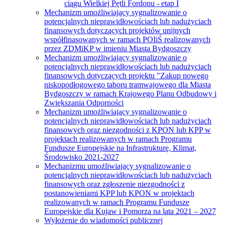
ciągu Wielkiej Pętli Fordonu - etap I
Mechanizm umożliwiający sygnalizowanie o
potencjalnych nieprawidłowościach lub nadużyciach
finansowych dotyczących projektów unijnych
współfinasowanych w ramach POIiŚ realizowanych
przez ZDMiKP w imieniu Miasta Bydgoszczy
Mechanizm umożliwiający sygnalizowanie o
potencjalnych nieprawidłowościach lub nadużyciach
finansowych dotyczących projektu "Zakup nowego
niskopodłogowego taboru tramwajowego dla Miasta
Bydgoszczy w ramach Krajowego Planu Odbudowy i
Zwiększania Odporności
Mechanizm umożliwiający sygnalizowanie o
potencjalnych nieprawidłowościach lub nadużyciach
finansowych oraz niezgodności z KPON lub KPP w
projektach realizowanych w ramach Programu
Fundusze Europejskie na Infrastrukturę, Klimat,
Środowisko 2021-2027
Mechanizmu umożliwiający sygnalizowanie o
potencjalnych nieprawidłowościach lub nadużyciach
finansowych oraz zgłoszenie niezgodności z
postanowieniami KPP lub KPON w projektach
realizowanych w ramach Programu Fundusze
Europejskie dla Kujaw i Pomorza na lata 2021 – 2027
Wyłożenie do wiadomości publicznej