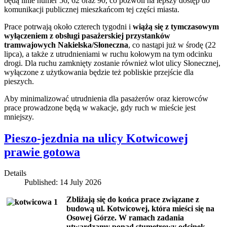
będą linie numer 56, 62 oraz 90, co pozwoli na lepszy dostęp do
komunikacji publicznej mieszkańcom tej części miasta.
Prace potrwają około czterech tygodni i
wiążą się z tymczasowym
wyłączeniem z obsługi pasażerskiej przystanków
tramwajowych Nakielska/Słoneczna
, co nastąpi już w środę (22
lipca), a także z utrudnieniami w ruchu kołowym na tym odcinku
drogi. Dla ruchu zamknięty zostanie również wlot ulicy Słonecznej,
wyłączone z użytkowania będzie też pobliskie przejście dla
pieszych.
Aby minimalizować utrudnienia dla pasażerów oraz kierowców
prace prowadzone będą w wakacje, gdy ruch w mieście jest
mniejszy.
Pieszo-jezdnia na ulicy Kotwicowej
prawie gotowa
Details
Published: 14 July 2026
Zbliżają się do końca prace związane z
budową ul. Kotwicowej, która mieści się na
Osowej Górze. W ramach zadania
utwardzamy ponad stumetrowy odcinek