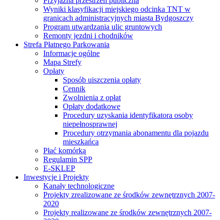
Przyjazna przestrzeń publiczna
Wyniki klasyfikacji miejskiego odcinka TNT w
granicach administracyjnych miasta Bydgoszczy
Program utwardzania ulic gruntowych
Remonty jezdni i chodników
Strefa Płatnego Parkowania
Informacje ogólne
Mapa Strefy
Opłaty
Sposób uiszczenia opłaty
Cennik
Zwolnienia z opłat
Opłaty dodatkowe
Procedury uzyskania identyfikatora osoby
niepełnosprawnej
Procedury otrzymania abonamentu dla pojazdu
mieszkańca
Płać komórką
Regulamin SPP
E-SKLEP
Inwestycje i Projekty
Kanały technologiczne
Projekty zrealizowane ze środków zewnętrznych 2007-
2020
Projekty realizowane ze środków zewnętrznych 2007-