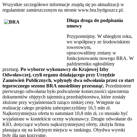
Wszystkie szczegółowe informacje znajdą się po aktualizacji w
regulaminie zamieszczonym na stronie www.bra.bydgoszcz.pl.
Długa droga do podpisania
umowy
Przypomnijmy. W ubiegłym roku,
we współpracy ze środowiskiem
rowerowym,
opracowaliśmy zmiany w
funkcjonowaniu nowego BRA. W
październiku ogłosiliśmy
przetarg.
Po wyborze wykonawcy do Krajowej Izby
Odwoławczej, czyli organu działającego przy Urzędzie
Zamówień Publicznych, wpłynęły dwa odwołania przez co start
tegorocznego sezonu BRA musieliśmy przesunąć.
Przedmiotem
pierwszego odwołania było podważenie konieczności ujawnienia
dokumentów objętych tajemnicą przedsiębiorstwa, które zostały
złożone przy wyjaśnieniach rażąco niskiej ceny. Wstępnie na
realizację całego projektu zabezpieczyliśmy 16,5 mln zł.
Najkorzystniejsza oferta to natomiast 10,8 mln zł, co musiało być
wyjaśnione w kontekście oceny wykonawcy. Drugie odwołanie do
KIO, dotyczące wyboru najkorzystniejszej oferty, złożyła firma
plasująca się na kolejnym miejscu w rankingu. Obydwa wyroki
były dla nas korzystne.