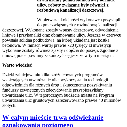
ulicy, roboty związane były również z
rozbudową kanalizacji deszczowej.
W pierwszej kolejności wykonawca przystąpił
do prac związanych z rozbudową kanalizacji
deszczowej. Wykonane zostały wpusty deszczowe, odwodnienia
liniowe i przykanaliki oraz obramowanie ulicy. Jeszcze w czerwcu
powstała solidna podbudowa, na której układana jest kostka
betonowa. W ramach wartej prawie 720 tysięcy zł inwestycji
wykonane zostały również zjazdy i dojścia do posesji. Zgodnie z
umową prace powinny zakończyć się jeszcze w tym miesiącu.
Warto wiedzieć
Dzięki zainicjowaniu kilku zróżnicowanych programów
wspierających utwardzanie ulic, wykorzystaniu technologii
odpowiednich dla różnych dróg i skutecznemu pozyskiwaniu
funduszy zewnętrznych zdecydowanie przyspieszyliśmy
utwardzanie ulic. W tegorocznym budżecie miasta na Program
utwardzania ulic gruntowych zarezerwowano prawie 40 milionów
złotych.
W całym mieście trwa odświeżanie
oznakowania poziomego