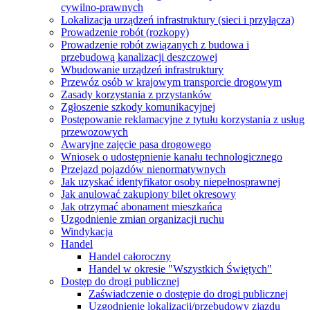
cywilno-prawnych
Lokalizacja urządzeń infrastruktury (sieci i przyłącza)
Prowadzenie robót (rozkopy)
Prowadzenie robót związanych z budowa i
przebudową kanalizacji deszczowej
Wbudowanie urządzeń infrastruktury
Przewóz osób w krajowym transporcie drogowym
Zasady korzystania z przystanków
Zgłoszenie szkody komunikacyjnej
Postępowanie reklamacyjne z tytułu korzystania z usług
przewozowych
Awaryjne zajęcie pasa drogowego
Wniosek o udostępnienie kanału technologicznego
Przejazd pojazdów nienormatywnych
Jak uzyskać identyfikator osoby niepełnosprawnej
Jak anulować zakupiony bilet okresowy
Jak otrzymać abonament mieszkańca
Uzgodnienie zmian organizacji ruchu
Windykacja
Handel
Handel całoroczny
Handel w okresie "Wszystkich Świętych"
Dostęp do drogi publicznej
Zaświadczenie o dostępie do drogi publicznej
Uzgodnienie lokalizacji/przebudowy zjazdu