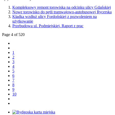
Kompleksowy remont torowiska na odcinku ulicy Gdańskiej
Nowe torowisko do pętli tramwajowo-autobusowej Rycerska
Kładka wzdłuż ulicy Fordońskiej z pozwoleniem na
użytkowanie
Przebudowa ul. Podmiejskiej. Raport z prac
Page 4 of 520
1
2
3
4
5
6
7
8
9
10