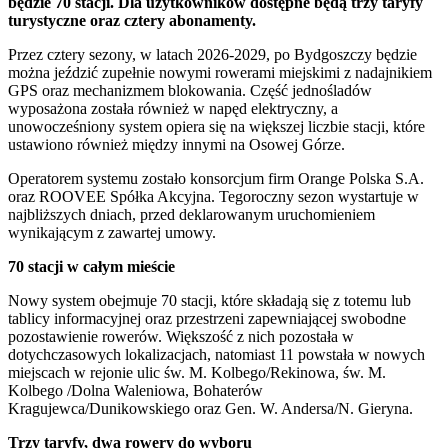
będzie 70 stacji. Dla użytkowników dostępne będą trzy taryfy
turystyczne oraz cztery abonamenty.
Przez cztery sezony, w latach 2026-2029, po Bydgoszczy będzie
można jeździć zupełnie nowymi rowerami miejskimi z nadajnikiem
GPS oraz mechanizmem blokowania. Część jednośladów
wyposażona została również w napęd elektryczny, a
unowocześniony system opiera się na większej liczbie stacji, które
ustawiono również między innymi na Osowej Górze.
Operatorem systemu zostało konsorcjum firm Orange Polska S.A.
oraz ROOVEE Spółka Akcyjna. Tegoroczny sezon wystartuje w
najbliższych dniach, przed deklarowanym uruchomieniem
wynikającym z zawartej umowy.
70 stacji w całym mieście
Nowy system obejmuje 70 stacji, które składają się z totemu lub
tablicy informacyjnej oraz przestrzeni zapewniającej swobodne
pozostawienie rowerów. Większość z nich pozostała w
dotychczasowych lokalizacjach, natomiast 11 powstała w nowych
miejscach w rejonie ulic św. M. Kolbego/Rekinowa, św. M.
Kolbego /Dolna Waleniowa, Bohaterów
Kragujewca/Dunikowskiego oraz Gen. W. Andersa/N. Gieryna.
Trzy taryfy, dwa rowery do wyboru