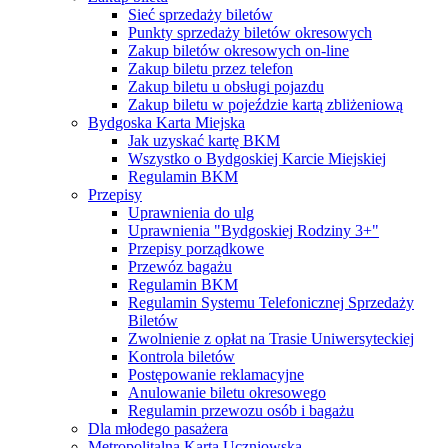
Sieć sprzedaży biletów
Punkty sprzedaży biletów okresowych
Zakup biletów okresowych on-line
Zakup biletu przez telefon
Zakup biletu u obsługi pojazdu
Zakup biletu w pojeździe kartą zbliżeniową
Bydgoska Karta Miejska
Jak uzyskać kartę BKM
Wszystko o Bydgoskiej Karcie Miejskiej
Regulamin BKM
Przepisy
Uprawnienia do ulg
Uprawnienia "Bydgoskiej Rodziny 3+"
Przepisy porządkowe
Przewóz bagażu
Regulamin BKM
Regulamin Systemu Telefonicznej Sprzedaży
Biletów
Zwolnienie z opłat na Trasie Uniwersyteckiej
Kontrola biletów
Postępowanie reklamacyjne
Anulowanie biletu okresowego
Regulamin przewozu osób i bagażu
Dla młodego pasażera
Metropolitalna Karta Uczniowska