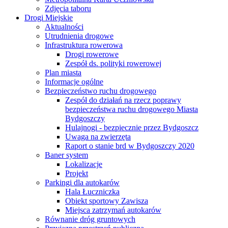
Zdjęcia taboru
Drogi Miejskie
Aktualności
Utrudnienia drogowe
Infrastruktura rowerowa
Drogi rowerowe
Zespół ds. polityki rowerowej
Plan miasta
Informacje ogólne
Bezpieczeństwo ruchu drogowego
Zespół do działań na rzecz poprawy
bezpieczeństwa ruchu drogowego Miasta
Bydgoszczy
Hulajnogi - bezpiecznie przez Bydgoszcz
Uwaga na zwierzęta
Raport o stanie brd w Bydgoszczy 2020
Baner system
Lokalizacje
Projekt
Parkingi dla autokarów
Hala Łuczniczka
Obiekt sportowy Zawisza
Miejsca zatrzymań autokarów
Równanie dróg gruntowych