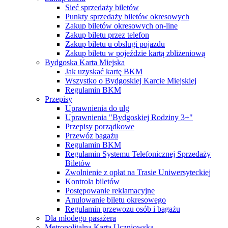
Sieć sprzedaży biletów
Punkty sprzedaży biletów okresowych
Zakup biletów okresowych on-line
Zakup biletu przez telefon
Zakup biletu u obsługi pojazdu
Zakup biletu w pojeździe kartą zbliżeniową
Bydgoska Karta Miejska
Jak uzyskać kartę BKM
Wszystko o Bydgoskiej Karcie Miejskiej
Regulamin BKM
Przepisy
Uprawnienia do ulg
Uprawnienia "Bydgoskiej Rodziny 3+"
Przepisy porządkowe
Przewóz bagażu
Regulamin BKM
Regulamin Systemu Telefonicznej Sprzedaży
Biletów
Zwolnienie z opłat na Trasie Uniwersyteckiej
Kontrola biletów
Postępowanie reklamacyjne
Anulowanie biletu okresowego
Regulamin przewozu osób i bagażu
Dla młodego pasażera
Metropolitalna Karta Uczniowska