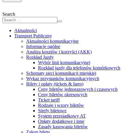
Search
Aktualności
Transport Publiczny
Aktualności komunikacyjne
Informacje ogólne
Analiza kosztów i korzyści (AKK)
Rozkład Jazdy
Wybór linii komunikacyjnej
Rozkład jazdy dla telefonów komórkowych
Schematy sieci komunikacji miejskiej
Wykaz przystanków komunikacyjnych
Bilety i opłaty (tickets & fares)
Ceny biletów jednorazowych i czasowych
Ceny biletów okresowych
Ticket tariff
Rodzaje i wzory biletów
Strefy biletowe
System przesiadkowy AT
Opłaty dodatkowe i inne
Zasady kasowania biletów
Zakup biletu