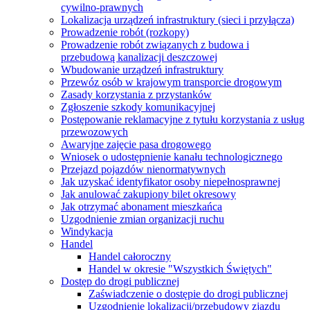
cywilno-prawnych
Lokalizacja urządzeń infrastruktury (sieci i przyłącza)
Prowadzenie robót (rozkopy)
Prowadzenie robót związanych z budowa i
przebudową kanalizacji deszczowej
Wbudowanie urządzeń infrastruktury
Przewóz osób w krajowym transporcie drogowym
Zasady korzystania z przystanków
Zgłoszenie szkody komunikacyjnej
Postępowanie reklamacyjne z tytułu korzystania z usług
przewozowych
Awaryjne zajęcie pasa drogowego
Wniosek o udostępnienie kanału technologicznego
Przejazd pojazdów nienormatywnych
Jak uzyskać identyfikator osoby niepełnosprawnej
Jak anulować zakupiony bilet okresowy
Jak otrzymać abonament mieszkańca
Uzgodnienie zmian organizacji ruchu
Windykacja
Handel
Handel całoroczny
Handel w okresie "Wszystkich Świętych"
Dostęp do drogi publicznej
Zaświadczenie o dostępie do drogi publicznej
Uzgodnienie lokalizacji/przebudowy zjazdu