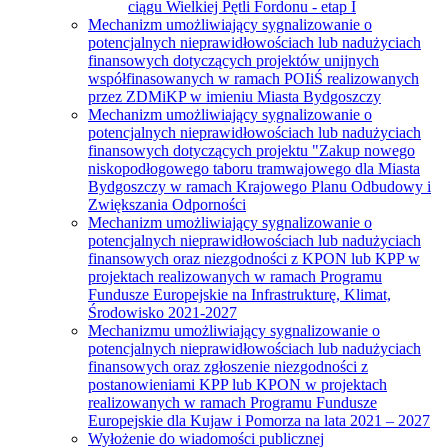
ciągu Wielkiej Pętli Fordonu - etap I
Mechanizm umożliwiający sygnalizowanie o
potencjalnych nieprawidłowościach lub nadużyciach
finansowych dotyczących projektów unijnych
współfinasowanych w ramach POIiŚ realizowanych
przez ZDMiKP w imieniu Miasta Bydgoszczy
Mechanizm umożliwiający sygnalizowanie o
potencjalnych nieprawidłowościach lub nadużyciach
finansowych dotyczących projektu "Zakup nowego
niskopodłogowego taboru tramwajowego dla Miasta
Bydgoszczy w ramach Krajowego Planu Odbudowy i
Zwiększania Odporności
Mechanizm umożliwiający sygnalizowanie o
potencjalnych nieprawidłowościach lub nadużyciach
finansowych oraz niezgodności z KPON lub KPP w
projektach realizowanych w ramach Programu
Fundusze Europejskie na Infrastrukturę, Klimat,
Środowisko 2021-2027
Mechanizmu umożliwiający sygnalizowanie o
potencjalnych nieprawidłowościach lub nadużyciach
finansowych oraz zgłoszenie niezgodności z
postanowieniami KPP lub KPON w projektach
realizowanych w ramach Programu Fundusze
Europejskie dla Kujaw i Pomorza na lata 2021 – 2027
Wyłożenie do wiadomości publicznej