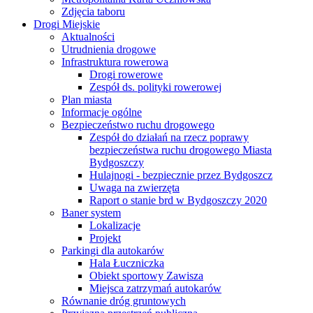
Zdjęcia taboru
Drogi Miejskie
Aktualności
Utrudnienia drogowe
Infrastruktura rowerowa
Drogi rowerowe
Zespół ds. polityki rowerowej
Plan miasta
Informacje ogólne
Bezpieczeństwo ruchu drogowego
Zespół do działań na rzecz poprawy
bezpieczeństwa ruchu drogowego Miasta
Bydgoszczy
Hulajnogi - bezpiecznie przez Bydgoszcz
Uwaga na zwierzęta
Raport o stanie brd w Bydgoszczy 2020
Baner system
Lokalizacje
Projekt
Parkingi dla autokarów
Hala Łuczniczka
Obiekt sportowy Zawisza
Miejsca zatrzymań autokarów
Równanie dróg gruntowych