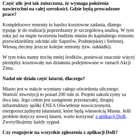
Część ulic jest tak zniszczona, że wymaga położenia
nawierzchni na całej szerokości. Gdzie będą prowadzone
prace?
Kompleksowe remonty to bardzo kosztowne zadania, dlatego
typując je do realizacji poprzedzamy je szczegółową analizą. W tym
roku już na etapie tworzenia budżetu miasta do kapitalnego remontu
przewidzieliśmy odcinki ulic Saperów, Podmiejskiej i Srebrnej.
Wiosną zlecimy jeszcze kolejne remonty (tzw. nakładki).
W tym roku mamy trochę mniej środków, ponieważ znacznie więcej
pieniędzy kosztowały nas działania podejmowane w ramach Akcji
Zima.
Nadal nie działa część latarni, dlaczego?
Miasto jest w trakcie wymiany całego oświetlenia ulicznego.
Wartość inwestycji to ponad 200 mln zł. Projekt zakończymy za
dwa lata. Jego celem jest zastąpienie przestarzałej, drogiej
infrastruktury spółki ENEA Oświetlenie nowoczesnymi,
energooszczędnymi latarniami, które będą własnością Miasta. Jeśli
problem dotyczy nowej latarni, warto korzystać
z aplikacji DoB
.
Zweryfikujemy każdy sygnał.
Czy reagujecie na wszystkie zgłoszenia z aplikacji DoB?