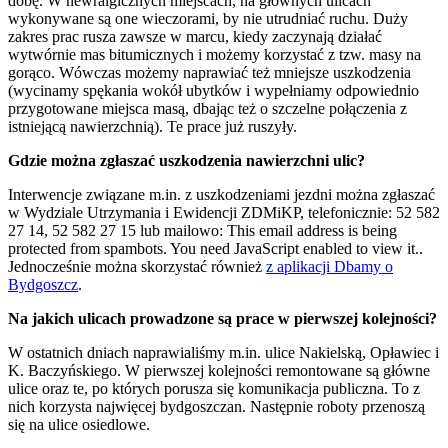
dobę. W newralgicznych miejscach, na głównych ulicach
wykonywane są one wieczorami, by nie utrudniać ruchu. Duży
zakres prac rusza zawsze w marcu, kiedy zaczynają działać
wytwórnie mas bitumicznych i możemy korzystać z tzw. masy na
gorąco. Wówczas możemy naprawiać też mniejsze uszkodzenia
(wycinamy spękania wokół ubytków i wypełniamy odpowiednio
przygotowane miejsca masą, dbając też o szczelne połączenia z
istniejącą nawierzchnią). Te prace już ruszyły.
Gdzie można zgłaszać uszkodzenia nawierzchni ulic?
Interwencje związane m.in. z uszkodzeniami jezdni można zgłaszać
w Wydziale Utrzymania i Ewidencji ZDMiKP, telefonicznie: 52 582
27 14, 52 582 27 15 lub mailowo:
This email address is being
protected from spambots. You need JavaScript enabled to view it.
.
Jednocześnie można skorzystać również
z aplikacji Dbamy o
Bydgoszcz
.
Na jakich ulicach prowadzone są prace w pierwszej kolejności?
W ostatnich dniach naprawialiśmy m.in. ulice Nakielską, Opławiec i
K. Baczyńskiego. W pierwszej kolejności remontowane są główne
ulice oraz te, po których porusza się komunikacja publiczna. To z
nich korzysta najwięcej bydgoszczan. Następnie roboty przenoszą
się na ulice osiedlowe.