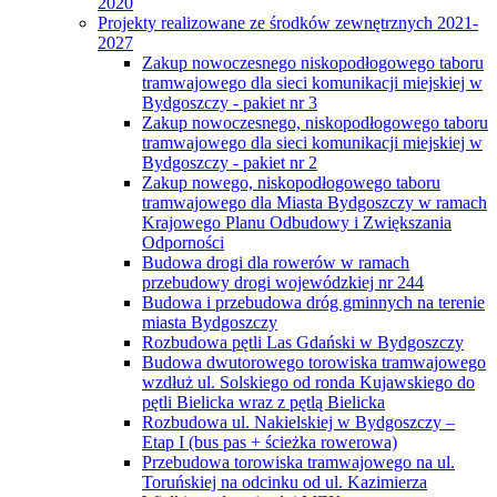
2020
Projekty realizowane ze środków zewnętrznych 2021-
2027
Zakup nowoczesnego niskopodłogowego taboru
tramwajowego dla sieci komunikacji miejskiej w
Bydgoszczy - pakiet nr 3
Zakup nowoczesnego, niskopodłogowego taboru
tramwajowego dla sieci komunikacji miejskiej w
Bydgoszczy - pakiet nr 2
Zakup nowego, niskopodłogowego taboru
tramwajowego dla Miasta Bydgoszczy w ramach
Krajowego Planu Odbudowy i Zwiększania
Odporności
Budowa drogi dla rowerów w ramach
przebudowy drogi wojewódzkiej nr 244
Budowa i przebudowa dróg gminnych na terenie
miasta Bydgoszczy
Rozbudowa pętli Las Gdański w Bydgoszczy
Budowa dwutorowego torowiska tramwajowego
wzdłuż ul. Solskiego od ronda Kujawskiego do
pętli Bielicka wraz z pętlą Bielicka
Rozbudowa ul. Nakielskiej w Bydgoszczy –
Etap I (bus pas + ścieżka rowerowa)
Przebudowa torowiska tramwajowego na ul.
Toruńskiej na odcinku od ul. Kazimierza