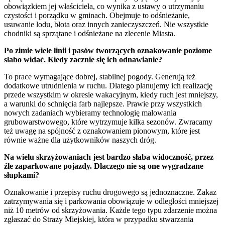
obowiązkiem jej właściciela, co wynika z ustawy o utrzymaniu
czystości i porządku w gminach. Obejmuje to odśnieżanie,
usuwanie lodu, błota oraz innych zanieczyszczeń. Nie wszystkie
chodniki są sprzątane i odśnieżane na zlecenie Miasta.
Po zimie wiele linii i pasów tworzących oznakowanie poziome
słabo widać. Kiedy zacznie się ich odnawianie?
To prace wymagające dobrej, stabilnej pogody. Generują też
dodatkowe utrudnienia w ruchu. Dlatego planujemy ich realizację
przede wszystkim w okresie wakacyjnym, kiedy ruch jest mniejszy,
a warunki do schnięcia farb najlepsze. Prawie przy wszystkich
nowych zadaniach wybieramy technologię malowania
grubowarstwowego, które wytrzymuje kilka sezonów. Zwracamy
też uwagę na spójność z oznakowaniem pionowym, które jest
równie ważne dla użytkowników naszych dróg.
Na wielu skrzyżowaniach jest bardzo słaba widoczność, przez
źle zaparkowane pojazdy. Dlaczego nie są one wygradzane
słupkami?
Oznakowanie i przepisy ruchu drogowego są jednoznaczne. Zakaz
zatrzymywania się i parkowania obowiązuje w odległości mniejszej
niż 10 metrów od skrzyżowania. Każde tego typu zdarzenie można
zgłaszać do Straży Miejskiej, która w przypadku stwarzania