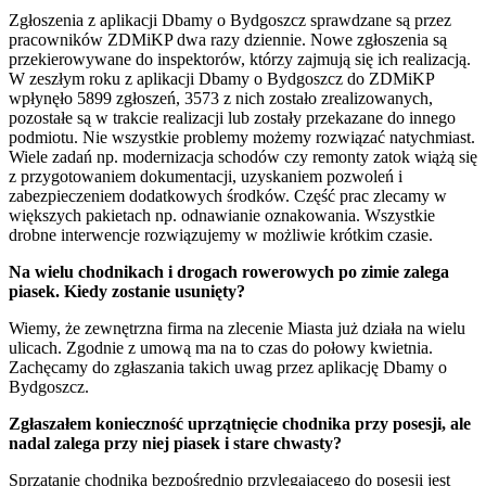
Zgłoszenia z aplikacji Dbamy o Bydgoszcz sprawdzane są przez
pracowników ZDMiKP dwa razy dziennie. Nowe zgłoszenia są
przekierowywane do inspektorów, którzy zajmują się ich realizacją.
W zeszłym roku z aplikacji Dbamy o Bydgoszcz do ZDMiKP
wpłynęło 5899 zgłoszeń, 3573 z nich zostało zrealizowanych,
pozostałe są w trakcie realizacji lub zostały przekazane do innego
podmiotu. Nie wszystkie problemy możemy rozwiązać natychmiast.
Wiele zadań np. modernizacja schodów czy remonty zatok wiążą się
z przygotowaniem dokumentacji, uzyskaniem pozwoleń i
zabezpieczeniem dodatkowych środków. Część prac zlecamy w
większych pakietach np. odnawianie oznakowania. Wszystkie
drobne interwencje rozwiązujemy w możliwie krótkim czasie.
Na wielu chodnikach i drogach rowerowych po zimie zalega
piasek. Kiedy zostanie usunięty?
Wiemy, że zewnętrzna firma na zlecenie Miasta już działa na wielu
ulicach. Zgodnie z umową ma na to czas do połowy kwietnia.
Zachęcamy do zgłaszania takich uwag przez aplikację Dbamy o
Bydgoszcz.
Zgłaszałem konieczność uprzątnięcie chodnika przy posesji, ale
nadal zalega przy niej piasek i stare chwasty?
Sprzątanie chodnika bezpośrednio przylegającego do posesji jest