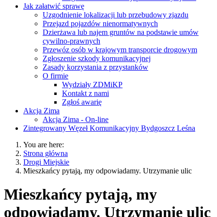
Jak załatwić sprawę
Uzgodnienie lokalizacji lub przebudowy zjazdu
Przejazd pojazdów nienormatywnych
Dzierżawa lub najem gruntów na podstawie umów
cywilno-prawnych
Przewóz osób w krajowym transporcie drogowym
Zgłoszenie szkody komunikacyjnej
Zasady korzystania z przystanków
O firmie
Wydziały ZDMiKP
Kontakt z nami
Zgłoś awarię
Akcja Zima
Akcja Zima - On-line
Zintegrowany Węzeł Komunikacyjny Bydgoszcz Leśna
You are here:
Strona główna
Drogi Miejskie
Mieszkańcy pytają, my odpowiadamy. Utrzymanie ulic
Mieszkańcy pytają, my
odpowiadamy. Utrzymanie ulic