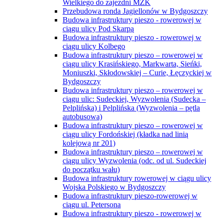
Wielkiego do zajezdni MZK
Przebudowa ronda Jagiellonów w Bydgoszczy
Budowa infrastruktury pieszo - rowerowej w
ciągu ulicy Pod Skarpą
Budowa infrastruktury pieszo - rowerowej w
ciągu ulicy Kolbego
Budowa infrastruktury pieszo – rowerowej w
ciągu ulicy Krasińskiego, Markwarta, Sieńki,
Moniuszki, Skłodowskiej – Curie, Łęczyckiej w
Bydgoszczy
Budowa infrastruktury pieszo – rowerowej w
ciągu ulic: Sudeckiej, Wyzwolenia (Sudecka –
Pelplińska) i Pelplińska (Wyzwolenia – pętla
autobusowa)
Budowa infrastruktury pieszo – rowerowej w
ciągu ulicy Fordońskiej (kładka nad linią
kolejową nr 201)
Budowa infrastruktury pieszo – rowerowej w
ciągu ulicy Wyzwolenia (odc. od ul. Sudeckiej
do początku wału)
Budowa infrastruktury rowerowej w ciągu ulicy
Wojska Polskiego w Bydgoszczy
Budowa infrastruktury pieszo-rowerowej w
ciągu ul. Petersona
Budowa infrastruktury pieszo - rowerowej w