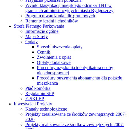
Przyjazna przestrzeń publiczna
Wyniki klasyfikacji miejskiego odcinka TNT w
granicach administracyjnych miasta Bydgoszczy
Program utwardzania ulic gruntowych
Remonty jezdni i chodników
Strefa Płatnego Parkowania
Informacje ogólne
Mapa Strefy
Opłaty
Sposób uiszczenia opłaty
Cennik
Zwolnienia z opłat
Opłaty dodatkowe
Procedury uzyskania identyfikatora osoby
niepełnosprawnej
Procedury otrzymania abonamentu dla pojazdu
mieszkańca
Płać komórką
Regulamin SPP
E-SKLEP
Inwestycje i Projekty
Kanały technologiczne
Projekty zrealizowane ze środków zewnętrznych 2007-
2020
Projekty realizowane ze środków zewnętrznych 2007-