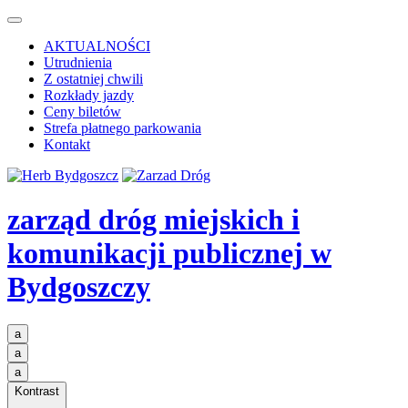
AKTUALNOŚCI
Utrudnienia
Z ostatniej chwili
Rozkłady jazdy
Ceny biletów
Strefa płatnego parkowania
Kontakt
zarząd dróg miejskich i
komunikacji publicznej
w
Bydgoszczy
a
a
a
Kontrast