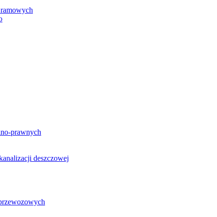
h ramowych
o
lno-prawnych
analizacji deszczowej
g przewozowych