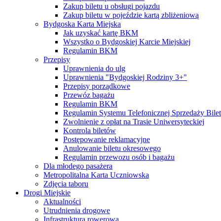
Zakup biletu u obsługi pojazdu
Zakup biletu w pojeździe kartą zbliżeniową
Bydgoska Karta Miejska
Jak uzyskać kartę BKM
Wszystko o Bydgoskiej Karcie Miejskiej
Regulamin BKM
Przepisy
Uprawnienia do ulg
Uprawnienia "Bydgoskiej Rodziny 3+"
Przepisy porządkowe
Przewóz bagażu
Regulamin BKM
Regulamin Systemu Telefonicznej Sprzedaży Bile
Zwolnienie z opłat na Trasie Uniwersyteckiej
Kontrola biletów
Postępowanie reklamacyjne
Anulowanie biletu okresowego
Regulamin przewozu osób i bagażu
Dla młodego pasażera
Metropolitalna Karta Uczniowska
Zdjęcia taboru
Drogi Miejskie
Aktualności
Utrudnienia drogowe
Infrastruktura rowerowa