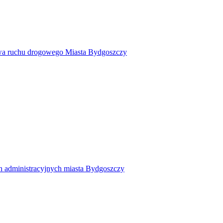
twa ruchu drogowego Miasta Bydgoszczy
h administracyjnych miasta Bydgoszczy