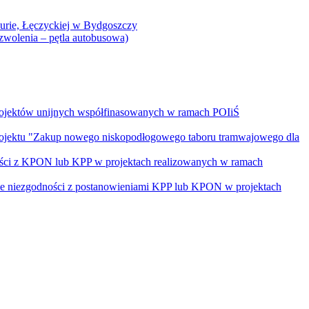
Curie, Łęczyckiej w Bydgoszczy
yzwolenia – pętla autobusowa)
rojektów unijnych współfinasowanych w ramach POIiŚ
projektu "Zakup nowego niskopodłogowego taboru tramwajowego dla
ości z KPON lub KPP w projektach realizowanych w ramach
nie niezgodności z postanowieniami KPP lub KPON w projektach