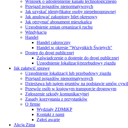
Wniosek o udostępnienie kanału technologicznego
Przejazd pojazdów nienormatywnych
Jak uzyskać identyfikator osoby niepełnosprawnej
Jak anulować zakupiony bilet okresowy
Jak otrzymać abonament mieszkańca
Uzgodnienie zmian organizacji ruchu
Windykacja
Handel
Handel całoroczny
Handel w okresie "Wszystkich Świętych"
Dostęp do drogi publicznej
Zaświadczenie o dostępie do drogi publicznej
Uzgodnienie lokalizacji/przebudowy zjazdu
Jak załatwić sprawę
Uzgodnienie lokalizacji lub przebudowy zjazdu
Przejazd pojazdów nienormatywnych
Dzierżawa lub najem gruntów na podstawie umów cywi
Przewóz osób w krajowym transporcie drogowym
Zgłoszenie szkody komunikacyjnej
Zasady korzystania z przystanków
O firmie
Wydziały ZDMiKP
Kontakt z nami
Zgłoś awarię
Akcja Zima