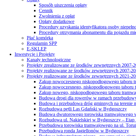
Sposób uiszczenia opłaty
Cennik
Zwolnienia z opłat
Opłaty dodatkowe
Procedury uzyskania identyfikatora osoby niepełn
Procedury otrzymania abonamentu dla pojazdu mi
Płać komórką
Regulamin SPP
E-SKLEP
Inwestycje i Projekty
Kanały technologiczne
Projekty zrealizowane ze środków zewnętrznych 2007-
Projekty realizowane ze środków zewnętrznych 2007-2
Projekty realizowane ze środków zewnętrznych 2021-2
Zakup nowoczesnego niskopodłogowego taboru tra
Zakup nowoczesnego, niskopodłogowego taboru tr
Zakup nowego, niskopodłogowego taboru tramwa
Budowa drogi dla rowerów w ramach przebudowy
Budowa i przebudowa dróg gminnych na terenie 
Rozbudowa pętli Las Gdański w Bydgoszczy
Budowa dwutorowego torowiska tramwajowego wzdłu
Rozbudowa ul. Nakielskiej w Bydgoszczy – Etap I
Przebudowa torowiska tramwajowego na ul. Toruń
Przebudowa ronda Jagiellonów w Bydgoszczy