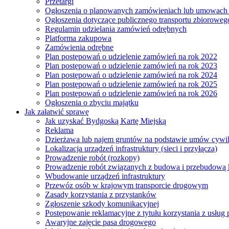
Przetargi
Ogłoszenia o planowanych zamówieniach lub umowac
Ogłoszenia dotyczące publicznego transportu zbioroweg
Regulamin udzielania zamówień odrębnych
Platforma zakupowa
Zamówienia odrębne
Plan postępowań o udzielenie zamówień na rok 2022
Plan postępowań o udzielenie zamówień na rok 2023
Plan postępowań o udzielenie zamówień na rok 2024
Plan postępowań o udzielenie zamówień na rok 2025
Plan postępowań o udzielenie zamówień na rok 2026
Ogłoszenia o zbyciu majątku
Jak załatwić sprawę
Jak uzyskać Bydgoską Kartę Miejską
Reklama
Dzierżawa lub najem gruntów na podstawie umów cywi
Lokalizacja urządzeń infrastruktury (sieci i przyłącza)
Prowadzenie robót (rozkopy)
Prowadzenie robót związanych z budowa i przebudową k
Wbudowanie urządzeń infrastruktury
Przewóz osób w krajowym transporcie drogowym
Zasady korzystania z przystanków
Zgłoszenie szkody komunikacyjnej
Postępowanie reklamacyjne z tytułu korzystania z usłu
Awaryjne zajęcie pasa drogowego