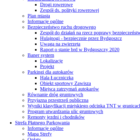
Drogi rowerowe
Zespół ds. polityki rowerowej
Plan miasta
Informacje ogólne
Bezpieczeństwo ruchu drogowego
Zespół do działań na rzecz poprawy bezpieczeńs
Hulajnogi - bezpiecznie przez Bydgoszcz
Uwaga na zwierzęta
Raport o stanie brd w Bydgoszczy 2020
Baner system
Lokalizacje
Projekt
Parkingi dla autokarów
Hala Łuczniczka
Obiekt sportowy Zawisza
Miejsca zatrzymań autokarów
Równanie dróg gruntowych
Przyjazna przestrzeń publiczna
Wyniki klasyfikacji miejskiego odcinka TNT w granicac
Program utwardzania ulic gruntowych
Remonty jezdni i chodników
Strefa Płatnego Parkowania
Informacje ogólne
Mapa Strefy
Opłaty