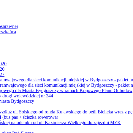
osprawnej
eszkańca
2020
020
027
mwajowego dla sieci komunikacji miejskiej w Bydgoszczy - pakiet nr
amwajowego dla sieci komunikacji miejskiej w Bydgoszczy - pakiet n
jowego dla Miasta Bydgoszczy w ramach Krajowego Planu Odbudowy
 drogi wojewódzkiej nr 244
miasta Bydgoszczy
ż ul. Solskiego od ronda Kujawskiego do pętli Bielicka wraz z pęt
 (bus pas + ścieżka rowerowa)
skiej na odcinku od ul. Kazimierza Wielkiego do zajezdni MZK