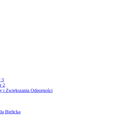
 3
r 2
 i Zwiększania Odporności
lą Bielicka