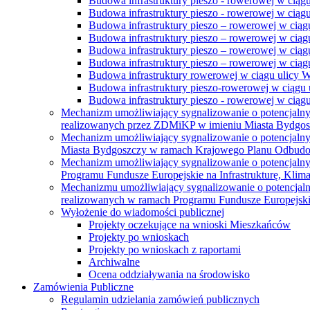
Budowa infrastruktury pieszo - rowerowej w ciąg
Budowa infrastruktury pieszo - rowerowej w ciąg
Budowa infrastruktury pieszo – rowerowej w ciąg
Budowa infrastruktury pieszo – rowerowej w ciągu
Budowa infrastruktury pieszo – rowerowej w ciągu
Budowa infrastruktury pieszo – rowerowej w ciągu
Budowa infrastruktury rowerowej w ciągu ulicy 
Budowa infrastruktury pieszo-rowerowej w ciągu u
Budowa infrastruktury pieszo - rowerowej w ciągu 
Mechanizm umożliwiający sygnalizowanie o potencjaln
realizowanych przez ZDMiKP w imieniu Miasta Bydgo
Mechanizm umożliwiający sygnalizowanie o potencjaln
Miasta Bydgoszczy w ramach Krajowego Planu Odbudo
Mechanizm umożliwiający sygnalizowanie o potencjaln
Programu Fundusze Europejskie na Infrastrukturę, Klim
Mechanizmu umożliwiający sygnalizowanie o potencjaln
realizowanych w ramach Programu Fundusze Europejskie
Wyłożenie do wiadomości publicznej
Projekty oczekujące na wnioski Mieszkańców
Projekty po wnioskach
Projekty po wnioskach z raportami
Archiwalne
Ocena oddziaływania na środowisko
Zamówienia Publiczne
Regulamin udzielania zamówień publicznych