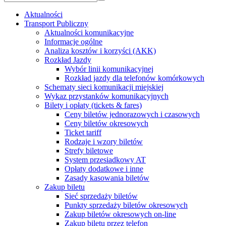
Aktualności
Transport Publiczny
Aktualności komunikacyjne
Informacje ogólne
Analiza kosztów i korzyści (AKK)
Rozkład Jazdy
Wybór linii komunikacyjnej
Rozkład jazdy dla telefonów komórkowych
Schematy sieci komunikacji miejskiej
Wykaz przystanków komunikacyjnych
Bilety i opłaty (tickets & fares)
Ceny biletów jednorazowych i czasowych
Ceny biletów okresowych
Ticket tariff
Rodzaje i wzory biletów
Strefy biletowe
System przesiadkowy AT
Opłaty dodatkowe i inne
Zasady kasowania biletów
Zakup biletu
Sieć sprzedaży biletów
Punkty sprzedaży biletów okresowych
Zakup biletów okresowych on-line
Zakup biletu przez telefon