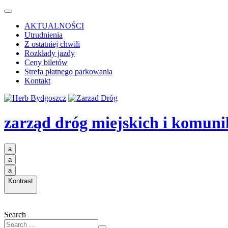
AKTUALNOŚCI
Utrudnienia
Z ostatniej chwili
Rozkłady jazdy
Ceny biletów
Strefa płatnego parkowania
Kontakt
zarząd dróg miejskich i komuni
a
a
a
Kontrast
Search