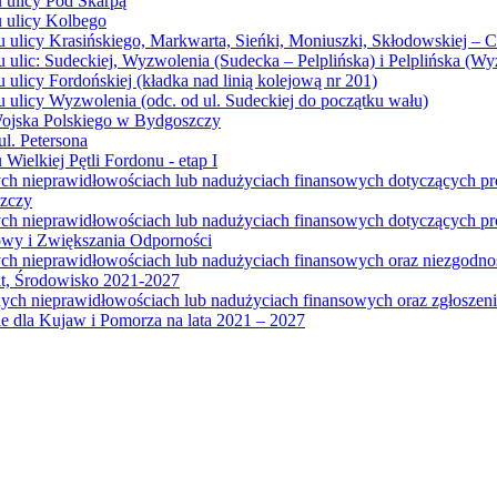
u ulicy Pod Skarpą
u ulicy Kolbego
u ulicy Krasińskiego, Markwarta, Sieńki, Moniuszki, Skłodowskiej – 
 ulic: Sudeckiej, Wyzwolenia (Sudecka – Pelplińska) i Pelplińska (W
 ulicy Fordońskiej (kładka nad linią kolejową nr 201)
 ulicy Wyzwolenia (odc. od ul. Sudeckiej do początku wału)
Wojska Polskiego w Bydgoszczy
l. Petersona
Wielkiej Pętli Fordonu - etap I
ych nieprawidłowościach lub nadużyciach finansowych dotyczących p
szczy
ych nieprawidłowościach lub nadużyciach finansowych dotyczących 
wy i Zwiększania Odporności
ych nieprawidłowościach lub nadużyciach finansowych oraz niezgodn
at, Środowisko 2021-2027
ych nieprawidłowościach lub nadużyciach finansowych oraz zgłosze
 dla Kujaw i Pomorza na lata 2021 – 2027