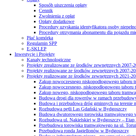
Sposób uiszczenia opłaty
Cennik
Zwolnienia z opłat
Opłaty dodatkowe
Procedury uzyskania identyfikatora osoby niepełn
Procedury otrzymania abonamentu dla pojazdu mi
Płać komórką
Regulamin SPP
E-SKLEP
Inwestycje i Projekty
Kanały technologiczne
Projekty zrealizowane ze środków zewnętrznych 2007-
Projekty realizowane ze środków zewnętrznych 2007-2
Projekty realizowane ze środków zewnętrznych 2021-2
Zakup nowoczesnego niskopodłogowego taboru tra
Zakup nowoczesnego, niskopodłogowego taboru tr
Zakup nowego, niskopodłogowego taboru tramwa
Budowa drogi dla rowerów w ramach przebudowy
Budowa i przebudowa dróg gminnych na terenie 
Rozbudowa pętli Las Gdański w Bydgoszczy
Budowa dwutorowego torowiska tramwajowego wzdłu
Rozbudowa ul. Nakielskiej w Bydgoszczy – Etap I
Przebudowa torowiska tramwajowego na ul. Toruń
Przebudowa ronda Jagiellonów w Bydgoszczy