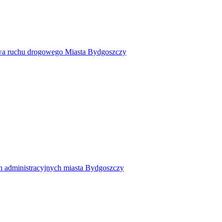
twa ruchu drogowego Miasta Bydgoszczy
h administracyjnych miasta Bydgoszczy