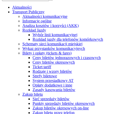
Aktualności
Transport Publiczny
Aktualności komunikacyjne
Informacje ogólne
Analiza kosztów i korzyści (AKK)
Rozkład Jazdy
Wybór linii komunikacyjnej
Rozkład jazdy dla telefonów komórkowych
Schematy sieci komunikacji miejskiej
Wykaz przystanków komunikacyjnych
Bilety i opłaty (tickets & fares)
Ceny biletów jednorazowych i czasowych
Ceny biletów okresowych
Ticket tariff
Rodzaje i wzory biletów
Strefy biletowe
System przesiadkowy AT
Opłaty dodatkowe i inne
Zasady kasowania biletów
Zakup biletu
Sieć sprzedaży biletów
Punkty sprzedaży biletów okresowych
Zakup biletów okresowych on-line
Zakup biletu przez telefon