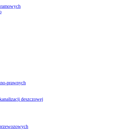
h ramowych
o
lno-prawnych
analizacji deszczowej
g przewozowych