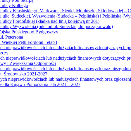
u ulicy Pod Skarpą
u ulicy Kolbego
u ulicy Krasińskiego, Markwarta, Sieńki, Moniuszki, Skłodowskiej – 
 ulic: Sudeckiej, Wyzwolenia (Sudecka – Pelplińska) i Pelplińska (W
 ulicy Fordońskiej (kładka nad linią kolejową nr 201)
 ulicy Wyzwolenia (odc. od ul. Sudeckiej do początku wału)
Wojska Polskiego w Bydgoszczy
l. Petersona
Wielkiej Pętli Fordonu - etap I
ych nieprawidłowościach lub nadużyciach finansowych dotyczących p
szczy
ych nieprawidłowościach lub nadużyciach finansowych dotyczących 
wy i Zwiększania Odporności
ych nieprawidłowościach lub nadużyciach finansowych oraz niezgodn
at, Środowisko 2021-2027
ych nieprawidłowościach lub nadużyciach finansowych oraz zgłosze
 dla Kujaw i Pomorza na lata 2021 – 2027