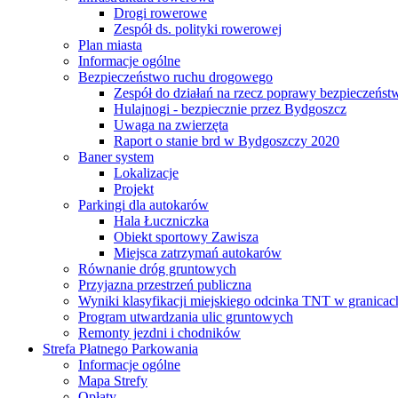
Drogi rowerowe
Zespół ds. polityki rowerowej
Plan miasta
Informacje ogólne
Bezpieczeństwo ruchu drogowego
Zespół do działań na rzecz poprawy bezpieczeńs
Hulajnogi - bezpiecznie przez Bydgoszcz
Uwaga na zwierzęta
Raport o stanie brd w Bydgoszczy 2020
Baner system
Lokalizacje
Projekt
Parkingi dla autokarów
Hala Łuczniczka
Obiekt sportowy Zawisza
Miejsca zatrzymań autokarów
Równanie dróg gruntowych
Przyjazna przestrzeń publiczna
Wyniki klasyfikacji miejskiego odcinka TNT w granicac
Program utwardzania ulic gruntowych
Remonty jezdni i chodników
Strefa Płatnego Parkowania
Informacje ogólne
Mapa Strefy
Opłaty