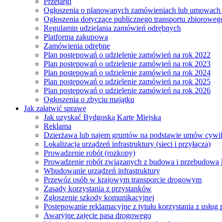
Przetargi
Ogłoszenia o planowanych zamówieniach lub umowac
Ogłoszenia dotyczące publicznego transportu zbioroweg
Regulamin udzielania zamówień odrębnych
Platforma zakupowa
Zamówienia odrębne
Plan postępowań o udzielenie zamówień na rok 2022
Plan postępowań o udzielenie zamówień na rok 2023
Plan postępowań o udzielenie zamówień na rok 2024
Plan postępowań o udzielenie zamówień na rok 2025
Plan postępowań o udzielenie zamówień na rok 2026
Ogłoszenia o zbyciu majątku
Jak załatwić sprawę
Jak uzyskać Bydgoską Kartę Miejską
Reklama
Dzierżawa lub najem gruntów na podstawie umów cywi
Lokalizacja urządzeń infrastruktury (sieci i przyłącza)
Prowadzenie robót (rozkopy)
Prowadzenie robót związanych z budowa i przebudową k
Wbudowanie urządzeń infrastruktury
Przewóz osób w krajowym transporcie drogowym
Zasady korzystania z przystanków
Zgłoszenie szkody komunikacyjnej
Postępowanie reklamacyjne z tytułu korzystania z usłu
Awaryjne zajęcie pasa drogowego