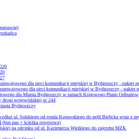
osprawnej
eszkańca
2020
020
027
mwajowego dla sieci komunikacji miejskiej w Bydgoszczy - pakiet nr
amwajowego dla sieci komunikacji miejskiej w Bydgoszczy - pakiet n
jowego dla Miasta Bydgoszczy w ramach Krajowego Planu Odbudowy
 drogi wojewódzkiej nr 244
miasta Bydgoszczy
ż ul. Solskiego od ronda Kujawskiego do pętli Bielicka wraz z pęt
 (bus pas + ścieżka rowerowa)
skiej na odcinku od ul. Kazimierza Wielkiego do zajezdni MZK