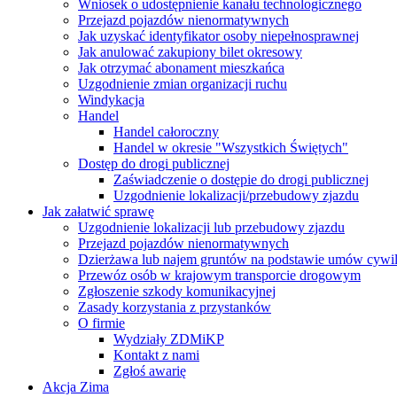
Wniosek o udostępnienie kanału technologicznego
Przejazd pojazdów nienormatywnych
Jak uzyskać identyfikator osoby niepełnosprawnej
Jak anulować zakupiony bilet okresowy
Jak otrzymać abonament mieszkańca
Uzgodnienie zmian organizacji ruchu
Windykacja
Handel
Handel całoroczny
Handel w okresie "Wszystkich Świętych"
Dostęp do drogi publicznej
Zaświadczenie o dostępie do drogi publicznej
Uzgodnienie lokalizacji/przebudowy zjazdu
Jak załatwić sprawę
Uzgodnienie lokalizacji lub przebudowy zjazdu
Przejazd pojazdów nienormatywnych
Dzierżawa lub najem gruntów na podstawie umów cywi
Przewóz osób w krajowym transporcie drogowym
Zgłoszenie szkody komunikacyjnej
Zasady korzystania z przystanków
O firmie
Wydziały ZDMiKP
Kontakt z nami
Zgłoś awarię
Akcja Zima