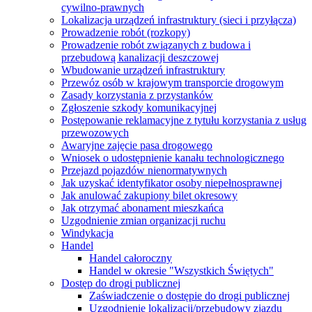
cywilno-prawnych
Lokalizacja urządzeń infrastruktury (sieci i przyłącza)
Prowadzenie robót (rozkopy)
Prowadzenie robót związanych z budowa i
przebudową kanalizacji deszczowej
Wbudowanie urządzeń infrastruktury
Przewóz osób w krajowym transporcie drogowym
Zasady korzystania z przystanków
Zgłoszenie szkody komunikacyjnej
Postępowanie reklamacyjne z tytułu korzystania z usług
przewozowych
Awaryjne zajęcie pasa drogowego
Wniosek o udostępnienie kanału technologicznego
Przejazd pojazdów nienormatywnych
Jak uzyskać identyfikator osoby niepełnosprawnej
Jak anulować zakupiony bilet okresowy
Jak otrzymać abonament mieszkańca
Uzgodnienie zmian organizacji ruchu
Windykacja
Handel
Handel całoroczny
Handel w okresie "Wszystkich Świętych"
Dostęp do drogi publicznej
Zaświadczenie o dostępie do drogi publicznej
Uzgodnienie lokalizacji/przebudowy zjazdu