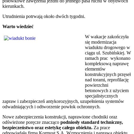
połówkowe zawężenia jezdni do jednego pasa ruchu w obydwóch
kierunkach.
Utrudnienia potrwają około dwóch tygodni.
Warto wiedzieć
W wakacje zakończyła
się modernizacja
wiaduktu drogowego w
ciągu ul. Szubińskiej. W
ramach prac wykonano
kompleksową naprawę
elementów
konstrukcyjnych przęseł
nad torami, reprofilację
powierzchni
betonowych z użyciem
specjalistycznych
zapraw i zabezpieczeń antykorozyjnych, uzupełnienia systemów
odwadniających i odtworzenie powłok ochronnych.
Nowe zabezpieczenia konstrukcji, naprawione chodniki oraz
odświeżone poręcze znacząco
podniosły standard techniczny,
bezpieczeństwo oraz estetykę całego obiektu.
Za prace
odpowiadała firma Kormost S.A. Wzmocnienia i naprawa obiektu