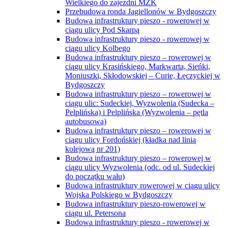
Wielkiego do zajezdni MZK
Przebudowa ronda Jagiellonów w Bydgoszczy
Budowa infrastruktury pieszo - rowerowej w
ciągu ulicy Pod Skarpą
Budowa infrastruktury pieszo - rowerowej w
ciągu ulicy Kolbego
Budowa infrastruktury pieszo – rowerowej w
ciągu ulicy Krasińskiego, Markwarta, Sieńki,
Moniuszki, Skłodowskiej – Curie, Łęczyckiej w
Bydgoszczy
Budowa infrastruktury pieszo – rowerowej w
ciągu ulic: Sudeckiej, Wyzwolenia (Sudecka –
Pelplińska) i Pelplińska (Wyzwolenia – pętla
autobusowa)
Budowa infrastruktury pieszo – rowerowej w
ciągu ulicy Fordońskiej (kładka nad linią
kolejową nr 201)
Budowa infrastruktury pieszo – rowerowej w
ciągu ulicy Wyzwolenia (odc. od ul. Sudeckiej
do początku wału)
Budowa infrastruktury rowerowej w ciągu ulicy
Wojska Polskiego w Bydgoszczy
Budowa infrastruktury pieszo-rowerowej w
ciągu ul. Petersona
Budowa infrastruktury pieszo - rowerowej w