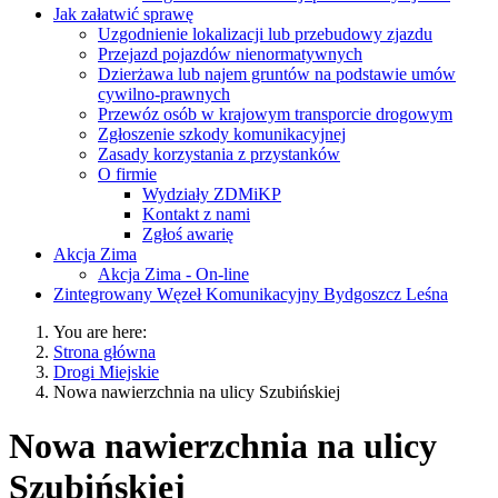
Jak załatwić sprawę
Uzgodnienie lokalizacji lub przebudowy zjazdu
Przejazd pojazdów nienormatywnych
Dzierżawa lub najem gruntów na podstawie umów
cywilno-prawnych
Przewóz osób w krajowym transporcie drogowym
Zgłoszenie szkody komunikacyjnej
Zasady korzystania z przystanków
O firmie
Wydziały ZDMiKP
Kontakt z nami
Zgłoś awarię
Akcja Zima
Akcja Zima - On-line
Zintegrowany Węzeł Komunikacyjny Bydgoszcz Leśna
You are here:
Strona główna
Drogi Miejskie
Nowa nawierzchnia na ulicy Szubińskiej
Nowa nawierzchnia na ulicy
Szubińskiej