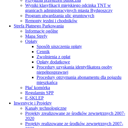
Przyjazna przestrzeń publiczna
Wyniki klasyfikacji miejskiego odcinka TNT w
granicach administracyjnych miasta Bydgoszczy
Program utwardzania ulic gruntowych
Remonty jezdni i chodników
Strefa Płatnego Parkowania
Informacje ogólne
Mapa Strefy
Opłaty
Sposób uiszczenia opłaty
Cennik
Zwolnienia z opłat
Opłaty dodatkowe
Procedury uzyskania identyfikatora osoby
niepełnosprawnej
Procedury otrzymania abonamentu dla pojazdu
mieszkańca
Płać komórką
Regulamin SPP
E-SKLEP
Inwestycje i Projekty
Kanały technologiczne
Projekty zrealizowane ze środków zewnętrznych 2007-
2020
Projekty realizowane ze środków zewnętrznych 2007-