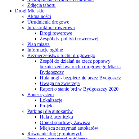
Zdjęcia taboru
Drogi Miejskie
Aktualności
Utrudnienia drogowe
Infrastruktura rowerowa
Drogi rowerowe
Zespół ds. polityki rowerowej
Plan miasta
Informacje ogólne
Bezpieczeństwo ruchu drogowego
Zespół do działań na rzecz poprawy
bezpieczeństwa ruchu drogowego Miasta
Bydgoszczy
Hulajnogi - bezpiecznie przez Bydgoszcz
Uwaga na zwierzęta
Raport o stanie brd w Bydgoszczy 2020
Baner system
Lokalizacje
Projekt
Parkingi dla autokarów
Hala Łuczniczka
Obiekt sportowy Zawisza
Miejsca zatrzymań autokarów
Równanie dróg gruntowych