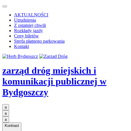
AKTUALNOŚCI
Utrudnienia
Z ostatniej chwili
Rozkłady jazdy
Ceny biletów
Strefa płatnego parkowania
Kontakt
zarząd dróg miejskich i
komunikacji publicznej
w
Bydgoszczy
a
a
a
Kontrast