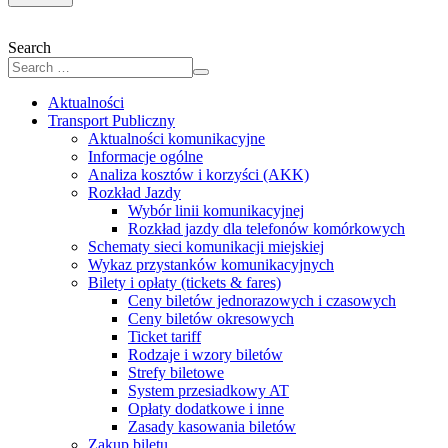
Search
Aktualności
Transport Publiczny
Aktualności komunikacyjne
Informacje ogólne
Analiza kosztów i korzyści (AKK)
Rozkład Jazdy
Wybór linii komunikacyjnej
Rozkład jazdy dla telefonów komórkowych
Schematy sieci komunikacji miejskiej
Wykaz przystanków komunikacyjnych
Bilety i opłaty (tickets & fares)
Ceny biletów jednorazowych i czasowych
Ceny biletów okresowych
Ticket tariff
Rodzaje i wzory biletów
Strefy biletowe
System przesiadkowy AT
Opłaty dodatkowe i inne
Zasady kasowania biletów
Zakup biletu