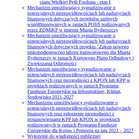
ciągu Wielkiej Pętli Fordonu - etap I
Mechanizm umożliwiający sygnalizowanie o
potencjalnych nieprawidłowościach lub nadużyciach
finansowych dotyczących projektów unijnych
współfinasowanych w ramach POIiŚ realizowanych
przez ZDMiKP w imieniu Miasta Bydgoszczy
Mechanizm umożliwiający sygnalizowanie o
potencjalnych nieprawidłowościach lub nadużyciach
finansowych dotyczących projektu "Zakup nowego
niskopodłogowego taboru tramwajowego dla Miasta
Bydgoszczy w ramach Krajowego Planu Odbudowy i
Zwiększania Odporności
Mechanizm umożliwiający sygnalizowanie o
potencjalnych nieprawidłowościach lub nadużyciach
finansowych oraz niezgodności z KPON lub KPP w
projektach realizowanych w ramach Programu
Fundusze Europejskie na Infrastrukturę, Klimat,
Środowisko 2021-2027
Mechanizmu umożliwiający sygnalizowanie o
potencjalnych nieprawidłowościach lub nadużyciach
finansowych oraz zgłoszenie niezgodności z
postanowieniami KPP lub KPON w projektach
realizowanych w ramach Programu Fundusze
Europejskie dla Kujaw i Pomorza na lata 2021 – 2027
Wyłożenie do wiadomości publicznej