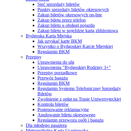
Sieć sprzedaży biletów
Punkty sprzedaży biletów okresowych
Zakup biletów okresowych on-line
Zakup biletu przez telefon
Zakup biletu u obsługi pojazdu
Zakup biletu w pojeździe kartą zbliżeniową
Bydgoska Karta Miejska
Jak uzyskać kartę BKM
Wszystko o Bydgoskiej Karcie Miejskiej
Regulamin BKM
Przepisy
Uprawnienia do ulg
Uprawnienia "Bydgoskiej Rodziny 3+"
Przepisy porządkowe
Przewóz bagażu
Regulamin BKM
Regulamin Systemu Telefonicznej Sprzedaży
Biletów
Zwolnienie z opłat na Trasie Uniwersyteckiej
Kontrola biletów
Postępowanie reklamacyjne
Anulowanie biletu okresowego
Regulamin przewozu osób i bagażu
Dla młodego pasażera
Metropolitalna Karta Uczniowska