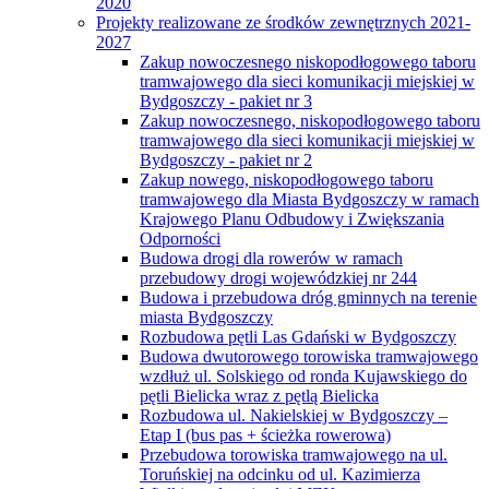
2020
Projekty realizowane ze środków zewnętrznych 2021-
2027
Zakup nowoczesnego niskopodłogowego taboru
tramwajowego dla sieci komunikacji miejskiej w
Bydgoszczy - pakiet nr 3
Zakup nowoczesnego, niskopodłogowego taboru
tramwajowego dla sieci komunikacji miejskiej w
Bydgoszczy - pakiet nr 2
Zakup nowego, niskopodłogowego taboru
tramwajowego dla Miasta Bydgoszczy w ramach
Krajowego Planu Odbudowy i Zwiększania
Odporności
Budowa drogi dla rowerów w ramach
przebudowy drogi wojewódzkiej nr 244
Budowa i przebudowa dróg gminnych na terenie
miasta Bydgoszczy
Rozbudowa pętli Las Gdański w Bydgoszczy
Budowa dwutorowego torowiska tramwajowego
wzdłuż ul. Solskiego od ronda Kujawskiego do
pętli Bielicka wraz z pętlą Bielicka
Rozbudowa ul. Nakielskiej w Bydgoszczy –
Etap I (bus pas + ścieżka rowerowa)
Przebudowa torowiska tramwajowego na ul.
Toruńskiej na odcinku od ul. Kazimierza