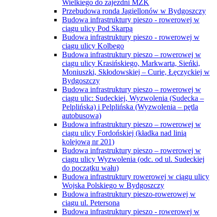
Wielkiego do zajezdni MZK
Przebudowa ronda Jagiellonów w Bydgoszczy
Budowa infrastruktury pieszo - rowerowej w
ciągu ulicy Pod Skarpą
Budowa infrastruktury pieszo - rowerowej w
ciągu ulicy Kolbego
Budowa infrastruktury pieszo – rowerowej w
ciągu ulicy Krasińskiego, Markwarta, Sieńki,
Moniuszki, Skłodowskiej – Curie, Łęczyckiej w
Bydgoszczy
Budowa infrastruktury pieszo – rowerowej w
ciągu ulic: Sudeckiej, Wyzwolenia (Sudecka –
Pelplińska) i Pelplińska (Wyzwolenia – pętla
autobusowa)
Budowa infrastruktury pieszo – rowerowej w
ciągu ulicy Fordońskiej (kładka nad linią
kolejową nr 201)
Budowa infrastruktury pieszo – rowerowej w
ciągu ulicy Wyzwolenia (odc. od ul. Sudeckiej
do początku wału)
Budowa infrastruktury rowerowej w ciągu ulicy
Wojska Polskiego w Bydgoszczy
Budowa infrastruktury pieszo-rowerowej w
ciągu ul. Petersona
Budowa infrastruktury pieszo - rowerowej w