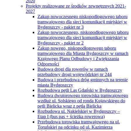
2020
Projekty realizowane ze środków zewnętrznych 2021-
2027
Zakup nowoczesnego niskopodłogowego taboru
tramwajowego dla sieci komunikacji miejskiej w
Bydgoszczy - pakiet nr 3
Zakup nowoczesnego, niskopodłogowego taboru
tramwajowego dla sieci komunikacji miejskiej w
Bydgoszczy - pakiet nr 2
Zakup nowego, niskopodłogowego taboru
tramwajowego dla Miasta Bydgoszczy w ramach
Krajowego Planu Odbudowy i Zwiększania
Odporności
Budowa drogi dla rowerów w ramach
przebudowy drogi wojewódzkiej nr 244
Budowa i przebudowa dróg gminnych na terenie
miasta Bydgoszczy
Rozbudowa pętli Las Gdański w Bydgoszczy
Budowa dwutorowego torowiska tramwajowego
wzdłuż ul. Solskiego od ronda Kujawskiego do
pętli Bielicka wraz z pętlą Bielicka
Rozbudowa ul. Nakielskiej w Bydgoszczy –
Etap I (bus pas + ścieżka rowerowa)
Przebudowa torowiska tramwajowego na ul.
Toruńskiej na odcinku od ul. Kazimierza