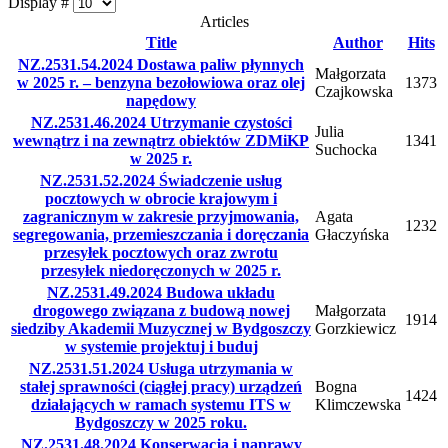
Display #
Articles
Title
Author
Hits
NZ.2531.54.2024 Dostawa paliw płynnych
Małgorzata
w 2025 r. – benzyna bezołowiowa oraz olej
1373
Czajkowska
napędowy
NZ.2531.46.2024 Utrzymanie czystości
Julia
wewnątrz i na zewnątrz obiektów ZDMiKP
1341
Suchocka
w 2025 r.
NZ.2531.52.2024 Świadczenie usług
pocztowych w obrocie krajowym i
zagranicznym w zakresie przyjmowania,
Agata
1232
segregowania, przemieszczania i doręczania
Głaczyńska
przesyłek pocztowych oraz zwrotu
przesyłek niedoręczonych w 2025 r.
NZ.2531.49.2024 Budowa układu
drogowego związana z budową nowej
Małgorzata
1914
siedziby Akademii Muzycznej w Bydgoszczy
Gorzkiewicz
w systemie projektuj i buduj
NZ.2531.51.2024 Usługa utrzymania w
stałej sprawności (ciągłej pracy) urządzeń
Bogna
1424
działających w ramach systemu ITS w
Klimczewska
Bydgoszczy w 2025 roku.
NZ.2531.48.2024 Konserwacja i naprawy