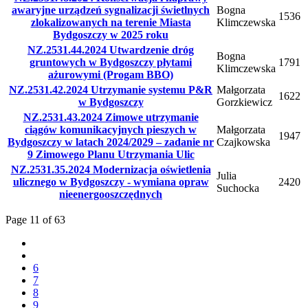
awaryjne urządzeń sygnalizacji świetlnych
Bogna
1536
zlokalizowanych na terenie Miasta
Klimczewska
Bydgoszczy w 2025 roku
NZ.2531.44.2024 Utwardzenie dróg
Bogna
gruntowych w Bydgoszczy płytami
1791
Klimczewska
ażurowymi (Progam BBO)
NZ.2531.42.2024 Utrzymanie systemu P&R
Małgorzata
1622
w Bydgoszczy
Gorzkiewicz
NZ.2531.43.2024 Zimowe utrzymanie
ciągów komunikacyjnych pieszych w
Małgorzata
1947
Bydgoszczy w latach 2024/2029 – zadanie nr
Czajkowska
9 Zimowego Planu Utrzymania Ulic
NZ.2531.35.2024 Modernizacja oświetlenia
Julia
ulicznego w Bydgoszczy - wymiana opraw
2420
Suchocka
nieenergooszczędnych
Page 11 of 63
6
7
8
9