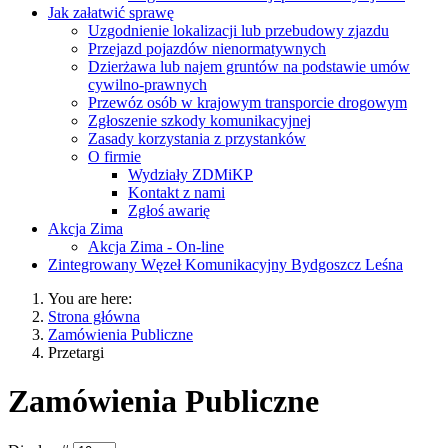
Jak załatwić sprawę
Uzgodnienie lokalizacji lub przebudowy zjazdu
Przejazd pojazdów nienormatywnych
Dzierżawa lub najem gruntów na podstawie umów
cywilno-prawnych
Przewóz osób w krajowym transporcie drogowym
Zgłoszenie szkody komunikacyjnej
Zasady korzystania z przystanków
O firmie
Wydziały ZDMiKP
Kontakt z nami
Zgłoś awarię
Akcja Zima
Akcja Zima - On-line
Zintegrowany Węzeł Komunikacyjny Bydgoszcz Leśna
You are here:
Strona główna
Zamówienia Publiczne
Przetargi
Zamówienia Publiczne