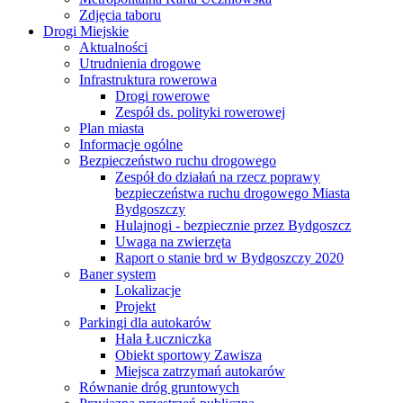
Zdjęcia taboru
Drogi Miejskie
Aktualności
Utrudnienia drogowe
Infrastruktura rowerowa
Drogi rowerowe
Zespół ds. polityki rowerowej
Plan miasta
Informacje ogólne
Bezpieczeństwo ruchu drogowego
Zespół do działań na rzecz poprawy
bezpieczeństwa ruchu drogowego Miasta
Bydgoszczy
Hulajnogi - bezpiecznie przez Bydgoszcz
Uwaga na zwierzęta
Raport o stanie brd w Bydgoszczy 2020
Baner system
Lokalizacje
Projekt
Parkingi dla autokarów
Hala Łuczniczka
Obiekt sportowy Zawisza
Miejsca zatrzymań autokarów
Równanie dróg gruntowych