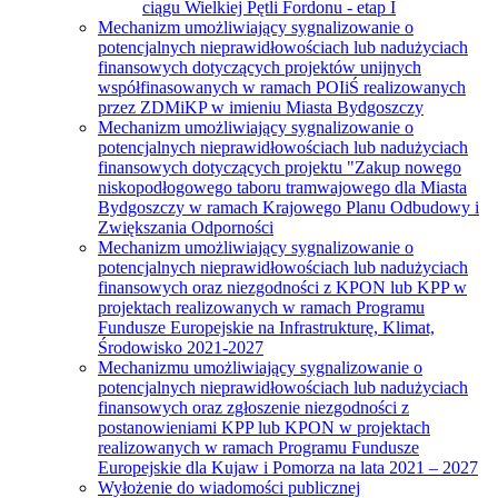
ciągu Wielkiej Pętli Fordonu - etap I
Mechanizm umożliwiający sygnalizowanie o
potencjalnych nieprawidłowościach lub nadużyciach
finansowych dotyczących projektów unijnych
współfinasowanych w ramach POIiŚ realizowanych
przez ZDMiKP w imieniu Miasta Bydgoszczy
Mechanizm umożliwiający sygnalizowanie o
potencjalnych nieprawidłowościach lub nadużyciach
finansowych dotyczących projektu "Zakup nowego
niskopodłogowego taboru tramwajowego dla Miasta
Bydgoszczy w ramach Krajowego Planu Odbudowy i
Zwiększania Odporności
Mechanizm umożliwiający sygnalizowanie o
potencjalnych nieprawidłowościach lub nadużyciach
finansowych oraz niezgodności z KPON lub KPP w
projektach realizowanych w ramach Programu
Fundusze Europejskie na Infrastrukturę, Klimat,
Środowisko 2021-2027
Mechanizmu umożliwiający sygnalizowanie o
potencjalnych nieprawidłowościach lub nadużyciach
finansowych oraz zgłoszenie niezgodności z
postanowieniami KPP lub KPON w projektach
realizowanych w ramach Programu Fundusze
Europejskie dla Kujaw i Pomorza na lata 2021 – 2027
Wyłożenie do wiadomości publicznej