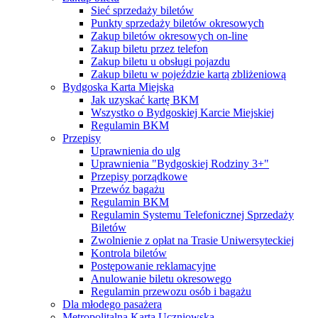
Sieć sprzedaży biletów
Punkty sprzedaży biletów okresowych
Zakup biletów okresowych on-line
Zakup biletu przez telefon
Zakup biletu u obsługi pojazdu
Zakup biletu w pojeździe kartą zbliżeniową
Bydgoska Karta Miejska
Jak uzyskać kartę BKM
Wszystko o Bydgoskiej Karcie Miejskiej
Regulamin BKM
Przepisy
Uprawnienia do ulg
Uprawnienia "Bydgoskiej Rodziny 3+"
Przepisy porządkowe
Przewóz bagażu
Regulamin BKM
Regulamin Systemu Telefonicznej Sprzedaży
Biletów
Zwolnienie z opłat na Trasie Uniwersyteckiej
Kontrola biletów
Postępowanie reklamacyjne
Anulowanie biletu okresowego
Regulamin przewozu osób i bagażu
Dla młodego pasażera
Metropolitalna Karta Uczniowska