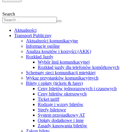
Search
Aktualności
Transport Publiczny
Aktualności komunikacyjne
Informacje ogólne
Analiza kosztów i korzyści (AKK)
Rozkład Jazdy
Wybór linii komunikacyjnej
Rozkład jazdy dla telefonów komórkowych
Schematy sieci komunikacji miejskiej
Wykaz przystanków komunikacyjnych
Bilety i opłaty (tickets & fares)
Ceny biletów jednorazowych i czasowych
Ceny biletów okresowych
Ticket tariff
Rodzaje i wzory biletów
Strefy biletowe
System przesiadkowy AT
Opłaty dodatkowe i inne
Zasady kasowania biletów
Zakup biletu