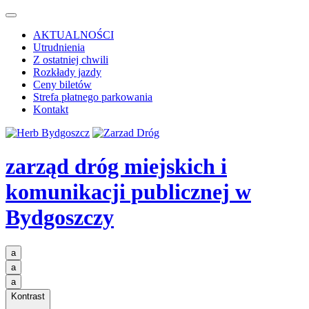
AKTUALNOŚCI
Utrudnienia
Z ostatniej chwili
Rozkłady jazdy
Ceny biletów
Strefa płatnego parkowania
Kontakt
zarząd dróg miejskich i
komunikacji publicznej
w
Bydgoszczy
a
a
a
Kontrast