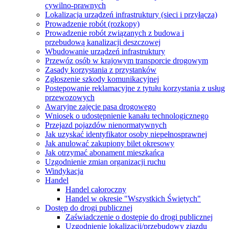
cywilno-prawnych
Lokalizacja urządzeń infrastruktury (sieci i przyłącza)
Prowadzenie robót (rozkopy)
Prowadzenie robót związanych z budowa i
przebudową kanalizacji deszczowej
Wbudowanie urządzeń infrastruktury
Przewóz osób w krajowym transporcie drogowym
Zasady korzystania z przystanków
Zgłoszenie szkody komunikacyjnej
Postępowanie reklamacyjne z tytułu korzystania z usług
przewozowych
Awaryjne zajęcie pasa drogowego
Wniosek o udostępnienie kanału technologicznego
Przejazd pojazdów nienormatywnych
Jak uzyskać identyfikator osoby niepełnosprawnej
Jak anulować zakupiony bilet okresowy
Jak otrzymać abonament mieszkańca
Uzgodnienie zmian organizacji ruchu
Windykacja
Handel
Handel całoroczny
Handel w okresie "Wszystkich Świętych"
Dostęp do drogi publicznej
Zaświadczenie o dostępie do drogi publicznej
Uzgodnienie lokalizacji/przebudowy zjazdu