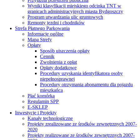
Przyjazna przestrzeń publiczna
Wyniki klasyfikacji miejskiego odcinka TNT w
granicach administracyjnych miasta Bydgoszczy
Program utwardzania ulic gruntowych
Remonty jezdni i chodników
Strefa Płatnego Parkowania
Informacje ogólne
Mapa Strefy
Opłaty
Sposób uiszczenia opłaty
Cennik
Zwolnienia z opłat
Opłaty dodatkowe
Procedury uzyskania identyfikatora osoby
niepełnosprawnej
Procedury otrzymania abonamentu dla pojazdu
mieszkańca
Płać komórką
Regulamin SPP
E-SKLEP
Inwestycje i Projekty
Kanały technologiczne
Projekty zrealizowane ze środków zewnętrznych 2007-
2020
Projekty realizowane ze środków zewnętrznych 2007-