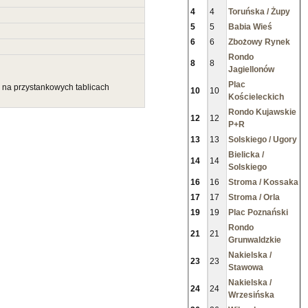
4
4
Toruńska / Żupy
5
5
Babia Wieś
6
6
Zbożowy Rynek
Rondo
8
8
Jagiellonów
Plac
u na przystankowych tablicach
10
10
Kościeleckich
Rondo Kujawskie
12
12
P+R
13
13
Solskiego / Ugory
Bielicka /
14
14
Solskiego
16
16
Stroma / Kossaka
17
17
Stroma / Orla
19
19
Plac Poznański
Rondo
21
21
Grunwaldzkie
Nakielska /
23
23
Stawowa
Nakielska /
24
24
Wrzesińska