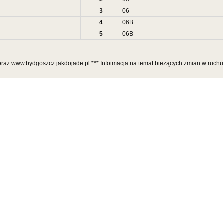
3
06
4
06
B
5
06
B
l oraz www.bydgoszcz.jakdojade.pl *** Informacja na temat bieżących zmian w ruch