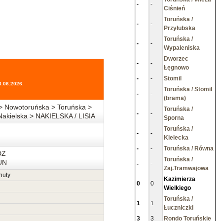
-
-
Ciśnień
Toruńska /
-
-
Przyłubska
Toruńska /
-
-
Wypaleniska
Dworzec
-
-
Łęgnowo
-
-
Stomil
3.06.2026.
Toruńska / Stomil
-
-
(brama)
> Nowotoruńska > Toruńska >
Toruńska /
-
-
Nakielska > NAKIELSKA / LISIA
Sporna
Toruńska /
-
-
Kielecka
-
-
Toruńska / Równa
DZ
Toruńska /
UN
-
-
Zaj.Tramwajowa
nuty
Kazimierza
0
0
Wielkiego
Toruńska /
1
1
Łuczniczki
3
3
Rondo Toruńskie