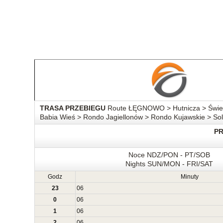
TRASA PRZEBIEGU
Route ŁĘGNOWO > Hutnicza > Świetl
Babia Wieś > Rondo Jagiellonów > Rondo Kujawskie > Sol
P
Noce NDZ/PON - PT/SOB
Nights SUN/MON - FRI/SAT
Godz
Minuty
23
06
0
06
1
06
2
06