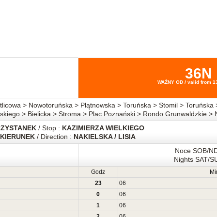
36N
WAŻNY OD / valid from 1
icowa > Nowotoruńska > Plątnowska > Toruńska > Stomil > Toruńska 
skiego > Bielicka > Stroma > Plac Poznański > Rondo Grunwaldzkie > 
RZYSTANEK
/ Stop :
KAZIMIERZA WIELKIEGO
KIERUNEK
/ Direction :
NAKIELSKA / LISIA
Noce SOB/N
Nights SAT/S
Godz
Mi
23
06
0
06
1
06
2
06