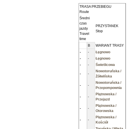
TRASA PRZEBIEGU
Route
Średni
czas
PRZYSTANEK
jazdy
Stop
Travel
time
B
WARIANT TRASY
-
-
Łęgnowo
-
-
Łęgnowo
-
-
Świetlicowa
Nowotoruńska /
-
-
Żółwińska
Nowotoruńska /
-
-
Przepompownia
Plątnowska /
-
-
Przejazd
Plątnowska /
-
-
Otorowska
Plątnowska /
-
-
Kościół
Toruńska / Wieża