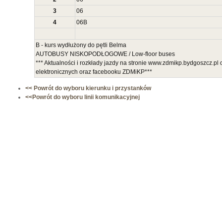
3
06
4
06
B
B - kurs wydłużony do pętli Belma
AUTOBUSY NISKOPODŁOGOWE / Low-floor buses
*** Aktualności i rozkłady jazdy na stronie www.zdmikp.bydgoszcz.p
elektronicznych oraz facebooku ZDMiKP***
<< Powrót do wyboru kierunku i przystanków
<<Powrót do wyboru linii komunikacyjnej