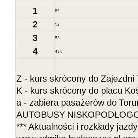
1
52
2
52
3
52
a
4
43
K
Z - kurs skrócony do Zajezdni
K - kurs skrócony do placu Ko
a - zabiera pasażerów do Toru
AUTOBUSY NISKOPODŁOGOWE
*** Aktualności i rozkłady jazdy