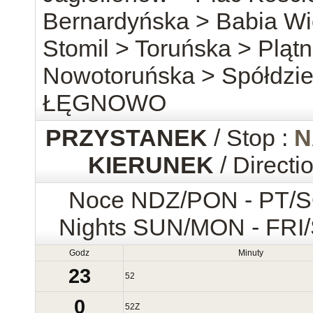
Bernardyńska > Babia Wi
Stomil > Toruńska > Pląt
Nowotoruńska > Spółdzie
ŁĘGNOWO
PRZYSTANEK
/ Stop :
N
KIERUNEK
/ Directi
Noce NDZ/PON - PT/
Nights SUN/MON - FRI
Godz
Minuty
23
52
0
52
Z