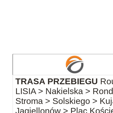
TRASA PRZEBIEGU
Rou
LISIA > Nakielska > Ron
Stroma > Solskiego > Ku
Jagiellonów > Plac Kości